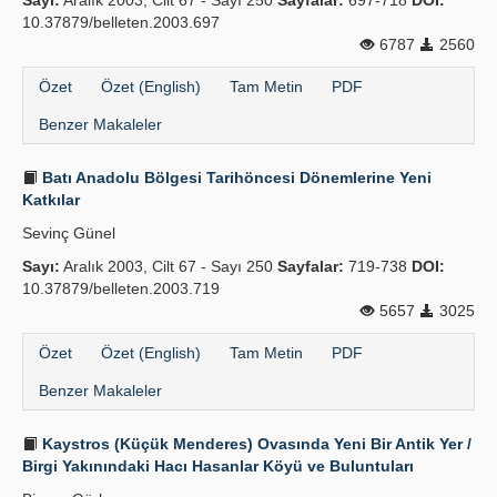
Sayı:
Aralık 2003, Cilt 67 - Sayı 250
Sayfalar:
697-718
DOI:
10.37879/belleten.2003.697
6787
2560
Özet
Özet (English)
Tam Metin
PDF
Benzer Makaleler
Batı Anadolu Bölgesi Tarihöncesi Dönemlerine Yeni
Katkılar
Sevinç Günel
Sayı:
Aralık 2003, Cilt 67 - Sayı 250
Sayfalar:
719-738
DOI:
10.37879/belleten.2003.719
5657
3025
Özet
Özet (English)
Tam Metin
PDF
Benzer Makaleler
Kaystros (Küçük Menderes) Ovasında Yeni Bir Antik Yer /
Birgi Yakınındaki Hacı Hasanlar Köyü ve Buluntuları