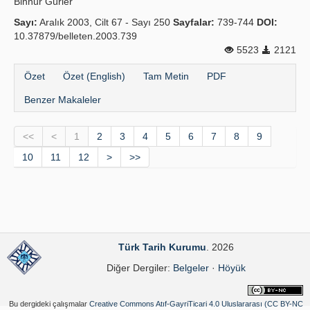
Binnur Gürler
Sayı:
Aralık 2003, Cilt 67 - Sayı 250
Sayfalar:
739-744
DOI:
10.37879/belleten.2003.739
5523
2121
Özet
Özet (English)
Tam Metin
PDF
Benzer Makaleler
<<
<
1
2
3
4
5
6
7
8
9
10
11
12
>
>>
Türk Tarih Kurumu
. 2026
Diğer Dergiler:
Belgeler
·
Höyük
Bu dergideki çalışmalar
Creative Commons Atıf-GayriTicari 4.0 Uluslararası (CC BY-NC