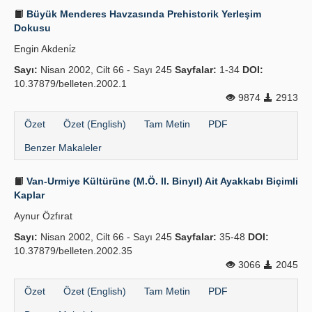
Büyük Menderes Havzasında Prehistorik Yerleşim
Dokusu
Engin Akdeni̇z
Sayı:
Nisan 2002, Cilt 66 - Sayı 245
Sayfalar:
1-34
DOI:
10.37879/belleten.2002.1
9874
2913
Özet
Özet (English)
Tam Metin
PDF
Benzer Makaleler
Van-Urmiye Kültürüne (M.Ö. II. Binyıl) Ait Ayakkabı Biçimli
Kaplar
Aynur Özfırat
Sayı:
Nisan 2002, Cilt 66 - Sayı 245
Sayfalar:
35-48
DOI:
10.37879/belleten.2002.35
3066
2045
Özet
Özet (English)
Tam Metin
PDF