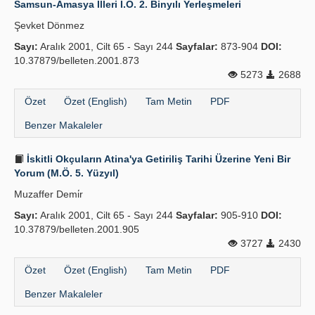
Samsun-Amasya İlleri İ.Ö. 2. Binyılı Yerleşmeleri
Yayın Politikaları
Şevket Dönmez
Sayı:
Kılavuzlar
Aralık 2001, Cilt 65 - Sayı 244
Sayfalar:
873-904
DOI:
10.37879/belleten.2001.873
İletişim
5273
2688
Özet
Özet (English)
Tam Metin
PDF
Benzer Makaleler
İskitli Okçuların Atina'ya Getiriliş Tarihi Üzerine Yeni Bir
Yorum (M.Ö. 5. Yüzyıl)
Muzaffer Demi̇r
Sayı:
Aralık 2001, Cilt 65 - Sayı 244
Sayfalar:
905-910
DOI:
10.37879/belleten.2001.905
3727
2430
Özet
Özet (English)
Tam Metin
PDF
Benzer Makaleler