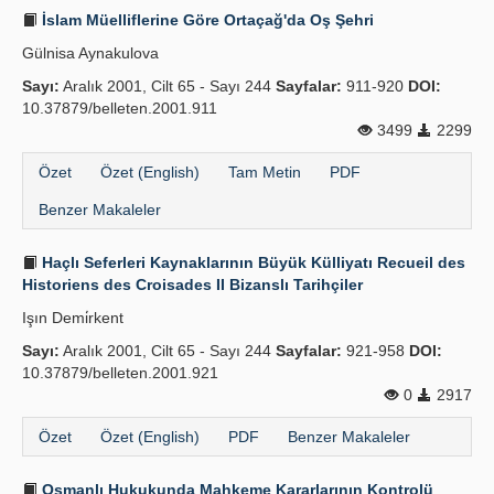
İslam Müelliflerine Göre Ortaçağ'da Oş Şehri
Gülnisa Aynakulova
Sayı:
Aralık 2001, Cilt 65 - Sayı 244
Sayfalar:
911-920
DOI:
10.37879/belleten.2001.911
3499
2299
Özet
Özet (English)
Tam Metin
PDF
Benzer Makaleler
Haçlı Seferleri Kaynaklarının Büyük Külliyatı Recueil des
Historiens des Croisades II Bizanslı Tarihçiler
Işın Demi̇rkent
Sayı:
Aralık 2001, Cilt 65 - Sayı 244
Sayfalar:
921-958
DOI:
10.37879/belleten.2001.921
0
2917
Özet
Özet (English)
PDF
Benzer Makaleler
Osmanlı Hukukunda Mahkeme Kararlarının Kontrolü