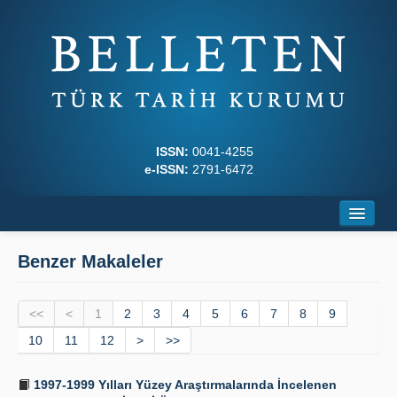
ISSN:
0041-4255
e-ISSN:
2791-6472
Ana Sayfa
Benzer Makaleler
Hakkında
<<
Dergi Kurulları
<
1
2
3
4
5
6
7
8
9
10
11
12
>
>>
Yazım Kuralları
1997-1999 Yılları Yüzey Araştırmalarında İncelenen
İlkeler