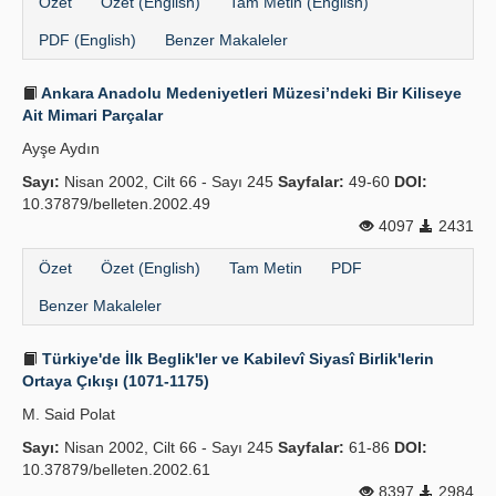
Özet
Özet (English)
Tam Metin (English)
PDF (English)
Benzer Makaleler
Ankara Anadolu Medeniyetleri Müzesi’ndeki Bir Kiliseye
Ait Mimari Parçalar
Ayşe Aydın
Sayı:
Nisan 2002, Cilt 66 - Sayı 245
Sayfalar:
49-60
DOI:
10.37879/belleten.2002.49
4097
2431
Özet
Özet (English)
Tam Metin
PDF
Benzer Makaleler
Türkiye'de İlk Beglik'ler ve Kabilevî Siyasî Birlik'lerin
Ortaya Çıkışı (1071-1175)
M. Said Polat
Sayı:
Nisan 2002, Cilt 66 - Sayı 245
Sayfalar:
61-86
DOI:
10.37879/belleten.2002.61
8397
2984