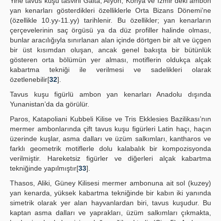
Yine tavus kuşu tasvirli Gaita, Afyon, Konya ve İzmir’deki ambon
yan kenarları gösterdikleri özelliklerle Orta Bizans Dönemi’ne
(özellikle 10.yy-11.yy) tarihlenir. Bu özellikler; yan kenarların
çerçevelerinin saç örgüsü ya da düz profiller halinde olması,
bunlar aracılığıyla sınırlanan alan içinde dörtgen bir alt ve üçgen
bir üst kısımdan oluşan, ancak genel bakışta bir bütünlük
gösteren orta bölümün yer alması, motiflerin oldukça alçak
kabartma tekniği ile verilmesi ve sadelikleri olarak
özetlenebilir[
32
].
Tavus kuşu figürlü ambon yan kenarları Anadolu dışında
Yunanistan’da da görülür.
Paros, Katapoliani Kubbeli Kilise ve Tris Ekklesies Bazilikası’nın
mermer ambonlarında çift tavus kuşu figürleri Latin haçı, haçın
üzerinde kuşlar, asma dalları ve üzüm salkımları, kantharos ve
farklı geometrik motiflerle dolu kalabalık bir kompozisyonda
verilmiştir. Hareketsiz figürler ve diğerleri alçak kabartma
tekniğinde yapılmıştır[
33
].
Thasos, Aliki, Güney Kilisesi mermer ambonuna ait sol (kuzey)
yan kenarda, yüksek kabartma tekniğinde bir kabın iki yanında
simetrik olarak yer alan hayvanlardan biri, tavus kuşudur. Bu
kaptan asma dalları ve yaprakları, üzüm salkımları çıkmakta,