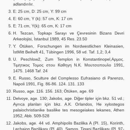
adlandırılır.
E: 25 cm, D: 25 cm, Y: 99 cm
E: 60 cm, Y (k): 57 cm, K: 17 cm
E: 71 cm, Y(k): 65 cm, K: 17 cm
H. Tezcan, Topkapı Sarayı ve Çevresinin Bizans Devri
Arkeolojisi, İstanbul 1989, 45 Res. 23.50
Y. Ötüken, Forschungen im Nordwestlichen Kleinasien,
İstMitt Beiheft 41, Tübingen 1996, 58 vd. Taf. 1,2; 3,4
U. Peschlow2, Zum Templon in Konstantinopel,Αρµος.
Τιµητικος Τοµος στου Καθηγη N.K. Μουτσοπουλο 1991,
1475. 1468 Taf. 24
E. Russo, Sculture del Complesso Eufrasiano di Parenzo,
Napoli 1991, Fig. 86-86. 124. 131. 133
Russo, age. 116. 156. 163; Ötüken, age. 69
Delvoye, age. 130; Jakobs, age. Diğer tipler için bkz. 51 vd.;
Ayrıca planları için bkz. A.K. Orlandos, He xylostegos
palaiochristianike basilike tes mesogeiakes lekanes, Athen
1952, Abb. 509-528
Jakobs, age. 44 vd. Amphipolis Bazilika A (Pl. 15), Korinth,
Lechaion Bazilikası (Pl. 40), Samos, Tigani Bazilikası (Pl. 97-