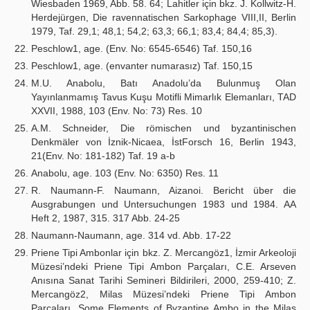
Wiesbaden 1969, Abb. 58. 64; Lahitler için bkz. J. Kollwitz-H.
Herdejürgen, Die ravennatischen Sarkophage VIII,II, Berlin
1979, Taf. 29,1; 48,1; 54,2; 63,3; 66,1; 83,4; 84,4; 85,3).
Peschlow1, age. (Env. No: 6545-6546) Taf. 150,16
Peschlow1, age. (envanter numarasız) Taf. 150,15
M.U. Anabolu, Batı Anadolu’da Bulunmuş Olan
Yayınlanmamış Tavus Kuşu Motifli Mimarlık Elemanları, TAD
XXVII, 1988, 103 (Env. No: 73) Res. 10
A.M. Schneider, Die römischen und byzantinischen
Denkmäler von İznik-Nicaea, İstForsch 16, Berlin 1943,
21(Env. No: 181-182) Taf. 19 a-b
Anabolu, age. 103 (Env. No: 6350) Res. 11
R. Naumann-F. Naumann, Aizanoi. Bericht über die
Ausgrabungen und Untersuchungen 1983 und 1984. AA
Heft 2, 1987, 315. 317 Abb. 24-25
Naumann-Naumann, age. 314 vd. Abb. 17-22
Priene Tipi Ambonlar için bkz. Z. Mercangöz1, İzmir Arkeoloji
Müzesi’ndeki Priene Tipi Ambon Parçaları, C.E. Arseven
Anısına Sanat Tarihi Semineri Bildirileri, 2000, 259-410; Z.
Mercangöz2, Milas Müzesi’ndeki Priene Tipi Ambon
Parçaları. Some Elements of Byzantine Ambo in the Milas