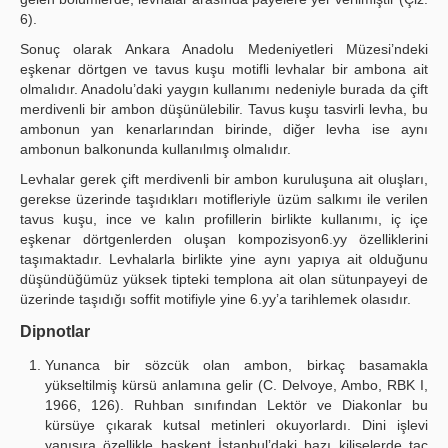
6).
Sonuç olarak Ankara Anadolu Medeniyetleri Müzesi’ndeki
eşkenar dörtgen ve tavus kuşu motifli levhalar bir ambona ait
olmalıdır. Anadolu’daki yaygın kullanımı nedeniyle burada da çift
merdivenli bir ambon düşünülebilir. Tavus kuşu tasvirli levha, bu
ambonun yan kenarlarından birinde, diğer levha ise aynı
ambonun balkonunda kullanılmış olmalıdır.
Levhalar gerek çift merdivenli bir ambon kuruluşuna ait oluşları,
gerekse üzerinde taşıdıkları motifleriyle üzüm salkımı ile verilen
tavus kuşu, ince ve kalın profillerin birlikte kullanımı, iç içe
eşkenar dörtgenlerden oluşan kompozisyon6.yy özelliklerini
taşımaktadır. Levhalarla birlikte yine aynı yapıya ait olduğunu
düşündüğümüz yüksek tipteki templona ait olan sütunpayeyi de
üzerinde taşıdığı soffit motifiyle yine 6.yy’a tarihlemek olasıdır.
Dipnotlar
Yunanca bir sözcük olan ambon, birkaç basamakla
yükseltilmiş kürsü anlamına gelir (C. Delvoye, Ambo, RBK I,
1966, 126). Ruhban sınıfından Lektör ve Diakonlar bu
kürsüye çıkarak kutsal metinleri okuyorlardı. Dini işlevi
yanısıra özellikle başkent İstanbul’daki bazı kiliselerde taç