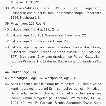
München 1998, 22.
Wamser-Zahlhaas, age. 19 vd.; C. Stiegemann,
Frühchristliche Kunst in Rom und Konstantinopel, Paderborn
1996, Nachtrag 1-6.
Fıratlı, age. 127 Res. 6
Jakobs, age. Taf. 4 a, 11 b, 24 d.
Jakobs, age. 160-161; Wamser-Zahlhaas, age. 22
Jakobs, age. 160; Peschlow1, age. 260
Jakobs, age. 6.yy ikinci yarısı örnekleri Thasos, Aliki Güney
Kilisesi ve Lesbos, Eresos Andreas Kilisesi (272-273; 323-
327); 6.yy sonu- 7.yy başı örnekleri ise Paros, Katapoliani
Kubbeli Kilise ve Tris Ekklesies Bazilikası ambonlarıdır (291-
296).
Ötüken, age. 114
Mercangöz2, age. 97; Westphalen, age. 310
Antik Dönem’e ait sikkelerde üzüm salkımı, o ülkenin ya da
kentin bereketini, verimliliğini sembolize etmiştir. Hıristiyan
Sanatı’nda ise üzüm İsa’yı, ondan elde edilen şarap ise
İsa’nın kanını simgeler (A. Thomas, Weintraube, LCI 4,
1994, 494 vd.; E. Parman, Bizans Sanatında Tavus Kuşu