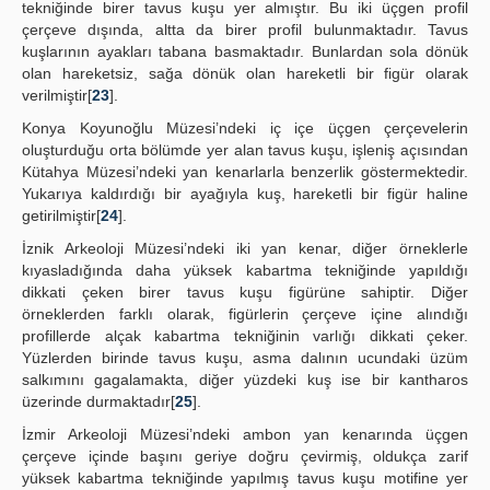
tekniğinde birer tavus kuşu yer almıştır. Bu iki üçgen profil
çerçeve dışında, altta da birer profil bulunmaktadır. Tavus
kuşlarının ayakları tabana basmaktadır. Bunlardan sola dönük
olan hareketsiz, sağa dönük olan hareketli bir figür olarak
verilmiştir[
23
].
Konya Koyunoğlu Müzesi’ndeki iç içe üçgen çerçevelerin
oluşturduğu orta bölümde yer alan tavus kuşu, işleniş açısından
Kütahya Müzesi’ndeki yan kenarlarla benzerlik göstermektedir.
Yukarıya kaldırdığı bir ayağıyla kuş, hareketli bir figür haline
getirilmiştir[
24
].
İznik Arkeoloji Müzesi’ndeki iki yan kenar, diğer örneklerle
kıyasladığında daha yüksek kabartma tekniğinde yapıldığı
dikkati çeken birer tavus kuşu figürüne sahiptir. Diğer
örneklerden farklı olarak, figürlerin çerçeve içine alındığı
profillerde alçak kabartma tekniğinin varlığı dikkati çeker.
Yüzlerden birinde tavus kuşu, asma dalının ucundaki üzüm
salkımını gagalamakta, diğer yüzdeki kuş ise bir kantharos
üzerinde durmaktadır[
25
].
İzmir Arkeoloji Müzesi’ndeki ambon yan kenarında üçgen
çerçeve içinde başını geriye doğru çevirmiş, oldukça zarif
yüksek kabartma tekniğinde yapılmış tavus kuşu motifine yer