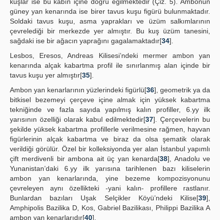
kuşlar ise bu kabın içine doğru eğilmektedir (Çiz. 5). Ambonun
güney yan kenarında ise birer tavus kuşu figürü bulunmaktadır.
Soldaki tavus kuşu, asma yaprakları ve üzüm salkımlarının
çevrelediği bir merkezde yer almıştır. Bu kuş üzüm tanesini,
sağdaki ise bir ağacın yaprağını gagalamaktadır[
34
].
Lesbos, Eresos, Andreas Kilisesi’ndeki mermer ambon yan
kenarında alçak kabartma profil ile sınırlanmış alan içinde bir
tavus kuşu yer almıştır[
35
].
Ambon yan kenarlarının yüzlerindeki figürlü[
36
], geometrik ya da
bitkisel bezemeyi çerçeve içine almak için yüksek kabartma
tekniğinde ve fazla sayıda yapılmış kalın profiller, 6.yy ilk
yarısının özelliği olarak kabul edilmektedir[
37
]. Çerçevelerin bu
şekilde yüksek kabartma profillerle verilmesine rağmen, hayvan
figürlerinin alçak kabartma ve biraz da olsa şematik olarak
verildiği görülür. Özel bir kolleksiyonda yer alan İstanbul yapımlı
çift merdivenli bir ambona ait üç yan kenarda[
38
], Anadolu ve
Yunanistan’daki 6.yy ilk yarısına tarihlenen bazı kiliselerin
ambon yan kenarlarında, yine bezeme kompozisyonunu
çevreleyen aynı özellikteki -yani kalın- profillere rastlanır.
Bunlardan bazıları Uşak Selçikler Köyü’ndeki Kilise[
39
],
Amphipolis Bazilika D, Kos, Gabriel Bazilikası, Philippi Bazilika A
ambon yan kenarlarıdır[
40
].