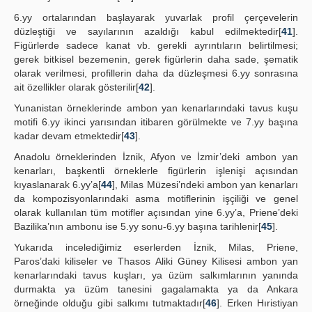
6.yy ortalarından başlayarak yuvarlak profil çerçevelerin
düzleştiği ve sayılarının azaldığı kabul edilmektedir[
41
].
Figürlerde sadece kanat vb. gerekli ayrıntıların belirtilmesi;
gerek bitkisel bezemenin, gerek figürlerin daha sade, şematik
olarak verilmesi, profillerin daha da düzleşmesi 6.yy sonrasına
ait özellikler olarak gösterilir[
42
].
Yunanistan örneklerinde ambon yan kenarlarındaki tavus kuşu
motifi 6.yy ikinci yarısından itibaren görülmekte ve 7.yy başına
kadar devam etmektedir[
43
].
Anadolu örneklerinden İznik, Afyon ve İzmir’deki ambon yan
kenarları, başkentli örneklerle figürlerin işlenişi açısından
kıyaslanarak 6.yy’a[
44
], Milas Müzesi’ndeki ambon yan kenarları
da kompozisyonlarındaki asma motiflerinin işçiliği ve genel
olarak kullanılan tüm motifler açısından yine 6.yy’a, Priene’deki
Bazilika’nın ambonu ise 5.yy sonu-6.yy başına tarihlenir[
45
].
Yukarıda incelediğimiz eserlerden İznik, Milas, Priene,
Paros’daki kiliseler ve Thasos Aliki Güney Kilisesi ambon yan
kenarlarındaki tavus kuşları, ya üzüm salkımlarının yanında
durmakta ya üzüm tanesini gagalamakta ya da Ankara
örneğinde olduğu gibi salkımı tutmaktadır[
46
]. Erken Hıristiyan