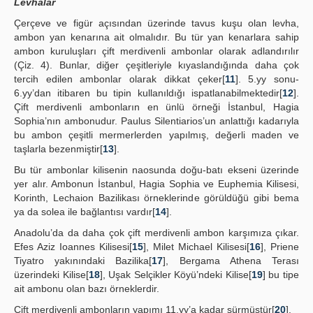
Levhalar
Çerçeve ve figür açısından üzerinde tavus kuşu olan levha,
ambon yan kenarına ait olmalıdır. Bu tür yan kenarlara sahip
ambon kuruluşları çift merdivenli ambonlar olarak adlandırılır
(Çiz. 4). Bunlar, diğer çeşitleriyle kıyaslandığında daha çok
tercih edilen ambonlar olarak dikkat çeker[
11
]. 5.yy sonu-
6.yy’dan itibaren bu tipin kullanıldığı ispatlanabilmektedir[
12
].
Çift merdivenli ambonların en ünlü örneği İstanbul, Hagia
Sophia’nın ambonudur. Paulus Silentiarios’un anlattığı kadarıyla
bu ambon çeşitli mermerlerden yapılmış, değerli maden ve
taşlarla bezenmiştir[
13
].
Bu tür ambonlar kilisenin naosunda doğu-batı ekseni üzerinde
yer alır. Ambonun İstanbul, Hagia Sophia ve Euphemia Kilisesi,
Korinth, Lechaion Bazilikası örneklerinde görüldüğü gibi bema
ya da solea ile bağlantısı vardır[
14
].
Anadolu’da da daha çok çift merdivenli ambon karşımıza çıkar.
Efes Aziz Ioannes Kilisesi[
15
], Milet Michael Kilisesi[
16
], Priene
Tiyatro yakınındaki Bazilika[
17
], Bergama Athena Terası
üzerindeki Kilise[
18
], Uşak Selçikler Köyü’ndeki Kilise[
19
] bu tipe
ait ambonu olan bazı örneklerdir.
Çift merdivenli ambonların yapımı 11.yy’a kadar sürmüştür[
20
].