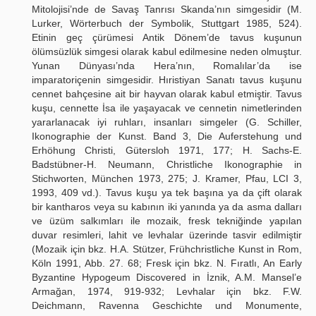
Mitolojisi’nde de Savaş Tanrısı Skanda’nın simgesidir (M.
Lurker, Wörterbuch der Symbolik, Stuttgart 1985, 524).
Etinin geç çürümesi Antik Dönem’de tavus kuşunun
ölümsüzlük simgesi olarak kabul edilmesine neden olmuştur.
Yunan Dünyası’nda Hera’nın, Romalılar’da ise
imparatoriçenin simgesidir. Hıristiyan Sanatı tavus kuşunu
cennet bahçesine ait bir hayvan olarak kabul etmiştir. Tavus
kuşu, cennette İsa ile yaşayacak ve cennetin nimetlerinden
yararlanacak iyi ruhları, insanları simgeler (G. Schiller,
Ikonographie der Kunst. Band 3, Die Auferstehung und
Erhöhung Christi, Gütersloh 1971, 177; H. Sachs-E.
Badstübner-H. Neumann, Christliche Ikonographie in
Stichworten, München 1973, 275; J. Kramer, Pfau, LCI 3,
1993, 409 vd.). Tavus kuşu ya tek başına ya da çift olarak
bir kantharos veya su kabının iki yanında ya da asma dalları
ve üzüm salkımları ile mozaik, fresk tekniğinde yapılan
duvar resimleri, lahit ve levhalar üzerinde tasvir edilmiştir
(Mozaik için bkz. H.A. Stützer, Frühchristliche Kunst in Rom,
Köln 1991, Abb. 27. 68; Fresk için bkz. N. Fıratlı, An Early
Byzantine Hypogeum Discovered in İznik, A.M. Mansel’e
Armağan, 1974, 919-932; Levhalar için bkz. F.W.
Deichmann, Ravenna Geschichte und Monumente,