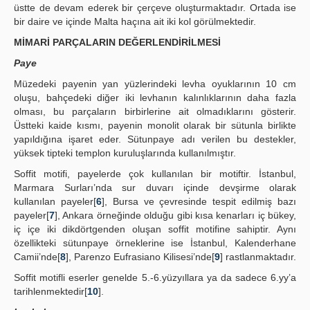
üstte de devam ederek bir çerçeve oluşturmaktadır. Ortada ise
bir daire ve içinde Malta haçına ait iki kol görülmektedir.
MİMARİ PARÇALARIN DEĞERLENDİRİLMESİ
Paye
Müzedeki payenin yan yüzlerindeki levha oyuklarının 10 cm
oluşu, bahçedeki diğer iki levhanın kalınlıklarının daha fazla
olması, bu parçaların birbirlerine ait olmadıklarını gösterir.
Üstteki kaide kısmı, payenin monolit olarak bir sütunla birlikte
yapıldığına işaret eder. Sütunpaye adı verilen bu destekler,
yüksek tipteki templon kuruluşlarında kullanılmıştır.
Soffit motifi, payelerde çok kullanılan bir motiftir. İstanbul,
Marmara Surları’nda sur duvarı içinde devşirme olarak
kullanılan payeler[
6
], Bursa ve çevresinde tespit edilmiş bazı
payeler[
7
], Ankara örneğinde olduğu gibi kısa kenarları iç bükey,
iç içe iki dikdörtgenden oluşan soffit motifine sahiptir. Aynı
özellikteki sütunpaye örneklerine ise İstanbul, Kalenderhane
Camii’nde[
8
], Parenzo Eufrasiano Kilisesi’nde[
9
] rastlanmaktadır.
Soffit motifli eserler genelde 5.-6.yüzyıllara ya da sadece 6.yy’a
tarihlenmektedir[
10
].