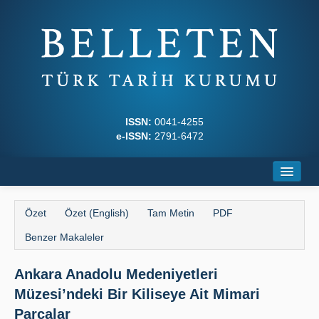
ISSN:
0041-4255
e-ISSN:
2791-6472
Ana Sayfa
Özet
Özet (English)
Tam Metin
PDF
Hakkında
Benzer Makaleler
Dergi Kurulları
Ankara Anadolu Medeniyetleri
Yazım Kuralları
Müzesi’ndeki Bir Kiliseye Ait Mimari
İlkeler
Parçalar