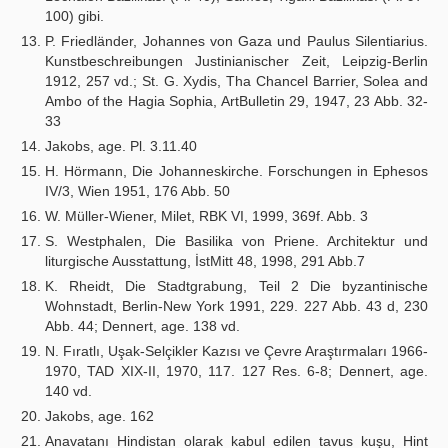
100) gibi.
P. Friedländer, Johannes von Gaza und Paulus Silentiarius.
Kunstbeschreibungen Justinianischer Zeit, Leipzig-Berlin
1912, 257 vd.; St. G. Xydis, Tha Chancel Barrier, Solea and
Ambo of the Hagia Sophia, ArtBulletin 29, 1947, 23 Abb. 32-
33
Jakobs, age. Pl. 3.11.40
H. Hörmann, Die Johanneskirche. Forschungen in Ephesos
IV/3, Wien 1951, 176 Abb. 50
W. Müller-Wiener, Milet, RBK VI, 1999, 369f. Abb. 3
S. Westphalen, Die Basilika von Priene. Architektur und
liturgische Ausstattung, İstMitt 48, 1998, 291 Abb.7
K. Rheidt, Die Stadtgrabung, Teil 2 Die byzantinische
Wohnstadt, Berlin-New York 1991, 229. 227 Abb. 43 d, 230
Abb. 44; Dennert, age. 138 vd.
N. Fıratlı, Uşak-Selçikler Kazısı ve Çevre Araştırmaları 1966-
1970, TAD XIX-II, 1970, 117. 127 Res. 6-8; Dennert, age.
140 vd.
Jakobs, age. 162
Anavatanı Hindistan olarak kabul edilen tavus kuşu, Hint