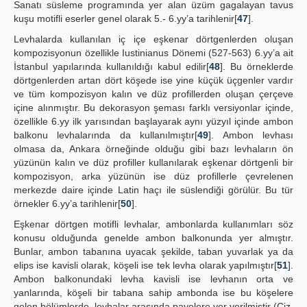
Sanatı süsleme programında yer alan üzüm gagalayan tavus
kuşu motifli eserler genel olarak 5.- 6.yy’a tarihlenir[
47
].
Levhalarda kullanılan iç içe eşkenar dörtgenlerden oluşan
kompozisyonun özellikle Iustinianus Dönemi (527-563) 6.yy’a ait
İstanbul yapılarında kullanıldığı kabul edilir[
48
]. Bu örneklerde
dörtgenlerden artan dört köşede ise yine küçük üçgenler vardır
ve tüm kompozisyon kalın ve düz profillerden oluşan çerçeve
içine alınmıştır. Bu dekorasyon şeması farklı versiyonlar içinde,
özellikle 6.yy ilk yarısından başlayarak aynı yüzyıl içinde ambon
balkonu levhalarında da kullanılmıştır[
49
]. Ambon levhası
olmasa da, Ankara örneğinde olduğu gibi bazı levhaların ön
yüzünün kalın ve düz profiller kullanılarak eşkenar dörtgenli bir
kompozisyon, arka yüzünün ise düz profillerle çevrelenen
merkezde daire içinde Latin haçı ile süslendiği görülür. Bu tür
örnekler 6.yy’a tarihlenir[
50
].
Eşkenar dörtgen motifli levhalar, ambonlarda kullanımları söz
konusu olduğunda genelde ambon balkonunda yer almıştır.
Bunlar, ambon tabanına uyacak şekilde, taban yuvarlak ya da
elips ise kavisli olarak, köşeli ise tek levha olarak yapılmıştır[
51
].
Ambon balkonundaki levha kavisli ise levhanın orta ve
yanlarında, köşeli bir tabana sahip ambonda ise bu köşelere
gelen bölümlerde, levhalar arasında payelere yer verilmiştir (Çiz.