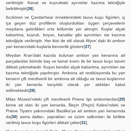
verilmiştir. Kanat ve kuyruktaki ayrıntılar kazıma tekniğiyle
belirtilmiştir[
26
].
Ilıcıkören ve Çavdarhisar örneklerindeki tavus kuşu figürleri, iç
içe geçen düz profillerin oluşturdukları üçgen çerçevelerin
meydana getirdikleri orta bölümde yer almıştır. Kuşlar alçak
kabartma, kuyruk, boyun, kanatlar gibi ayrıntıları ise kazıma
tekniğiyle verilmiştir. Her ikisi de stil olarak Afyon’ daki iki ambon
yan kenarındaki kuşlarla benzerlik gösterir[
27
].
Meydan Kran’daki kazıda bulunan ambon yan kenarına ait
parçalardan birinde baş ve kanat kısmı ile bir tavus kuşu tasviri
dikkati çekmektedir. Kuşun kendisi alçak kabartma, ayrıntıları ise
kazıma tekniğiyle yapılmıştır. Ambona ait restitüsyonda bu yan
kenarın çift merdivenli bir ambona ait olduğu ve tavus kuşlarının
iki yan kenarda karşılıklı olarak yer aldıkları kabul
edilmektedir[
28
].
Milas Müzesi’ndeki çift merdivenli Priene tipi ambonlardan[
29
]
birine ait olan iki yan kenarda, Beçin (Peçin) Kalesi’ndeki ve
Priene Tiyatro yakınındaki Bazilika’ya ait ambon yan kenarında
da[
30
] asma dalları, yaprakları ve üzüm salkımları ile birlikte
verilmiş tavus kuşu figürleri dikkati çeker[
31
].