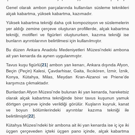
Genel olarak ambon parçalarında kullanılan süsleme teknikleri
alçak kabartma, yüksek kabartma, kazımadır.
Yüksek kabartma tekniği daha çok kompozisyon ve süslemelerin
yer aldığı zemine çerçeve oluşturan profillerde, alçak kabartma
tekniği, motifleri ve figürleri oluştururken, kazıma tekniği ise
bunların ayrıntılarının belirtilmesi için kullanılmıştır.
Bu düzen Ankara Anadolu Medeniyetleri Müzesi’ndeki ambona
ait yan kenarda da aynen uygulanmıştır.
Tavus kuşu figürlü[
21
] ambon yan kenarı, Ankara dışında Afyon,
Beçin (Peçin) Kalesi, Çavdarhisar, Gaita, Ilıcıkören, İzmir, İznik,
Konya, Kütahya, Milas, Meydan Kran-Aizanoi ve Priene’de
karşımıza çıkmaktadır.
Bunlardan Afyon Müzesi’nde bulunan iki yan kenarda, hareketsiz
olarak alçak kabartma tekniğinde birer tavus kuşunun yamuk
dörtgen çerçeve içinde verildiği görülür. Kuşların kuyruk, kanat
ve boyun bölümlerindeki ayrıntılar kazıma tekniği ile
belirtilmiştir[
22
].
Kütahya Müzesi’ndeki bir ambona ait iki yan kenarda ise iç içe iki
üçgen çerçeveden içteki üçgen pano içinde, alçak kabartma