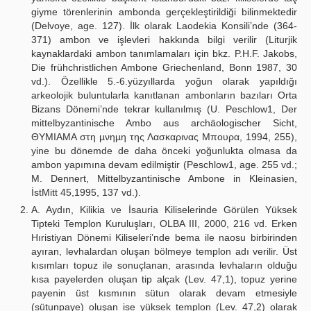
giyme törenlerinin ambonda gerçekleştirildiği bilinmektedir
(Delvoye, age. 127). İlk olarak Laodekia Konsili’nde (364-
371) ambon ve işlevleri hakkında bilgi verilir (Liturjik
kaynaklardaki ambon tanımlamaları için bkz. P.H.F. Jakobs,
Die frühchristlichen Ambone Griechenland, Bonn 1987, 30
vd.). Özellikle 5.-6.yüzyıllarda yoğun olarak yapıldığı
arkeolojik buluntularla kanıtlanan ambonların bazıları Orta
Bizans Dönemi’nde tekrar kullanılmış (U. Peschlow1, Der
mittelbyzantinische Ambo aus archäologischer Sicht,
ΘΥΜΙΑΜΑ στη µνηµη της Λασκαρινας Μπουρα, 1994, 255),
yine bu dönemde de daha önceki yoğunlukta olmasa da
ambon yapımına devam edilmiştir (Peschlow1, age. 255 vd.;
M. Dennert, Mittelbyzantinische Ambone in Kleinasien,
İstMitt 45,1995, 137 vd.).
A. Aydın, Kilikia ve İsauria Kiliselerinde Görülen Yüksek
Tipteki Templon Kuruluşları, OLBA III, 2000, 216 vd. Erken
Hıristiyan Dönemi Kiliseleri’nde bema ile naosu birbirinden
ayıran, levhalardan oluşan bölmeye templon adı verilir. Üst
kısımları topuz ile sonuçlanan, arasında levhaların olduğu
kısa payelerden oluşan tip alçak (Lev. 47,1), topuz yerine
payenin üst kısmının sütun olarak devam etmesiyle
(sütunpaye) oluşan ise yüksek templon (Lev. 47,2) olarak