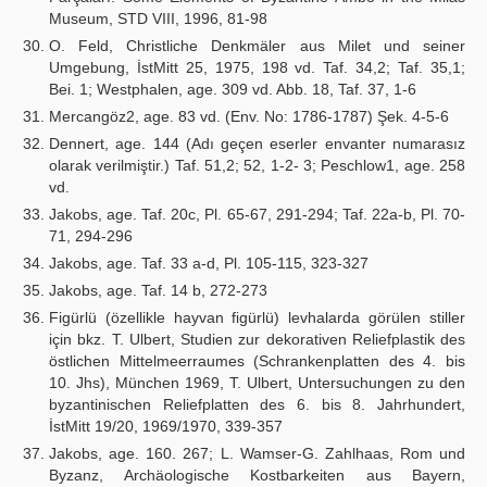
Museum, STD VIII, 1996, 81-98
O. Feld, Christliche Denkmäler aus Milet und seiner
Umgebung, İstMitt 25, 1975, 198 vd. Taf. 34,2; Taf. 35,1;
Bei. 1; Westphalen, age. 309 vd. Abb. 18, Taf. 37, 1-6
Mercangöz2, age. 83 vd. (Env. No: 1786-1787) Şek. 4-5-6
Dennert, age. 144 (Adı geçen eserler envanter numarasız
olarak verilmiştir.) Taf. 51,2; 52, 1-2- 3; Peschlow1, age. 258
vd.
Jakobs, age. Taf. 20c, Pl. 65-67, 291-294; Taf. 22a-b, Pl. 70-
71, 294-296
Jakobs, age. Taf. 33 a-d, Pl. 105-115, 323-327
Jakobs, age. Taf. 14 b, 272-273
Figürlü (özellikle hayvan figürlü) levhalarda görülen stiller
için bkz. T. Ulbert, Studien zur dekorativen Reliefplastik des
östlichen Mittelmeerraumes (Schrankenplatten des 4. bis
10. Jhs), München 1969, T. Ulbert, Untersuchungen zu den
byzantinischen Reliefplatten des 6. bis 8. Jahrhundert,
İstMitt 19/20, 1969/1970, 339-357
Jakobs, age. 160. 267; L. Wamser-G. Zahlhaas, Rom und
Byzanz, Archäologische Kostbarkeiten aus Bayern,