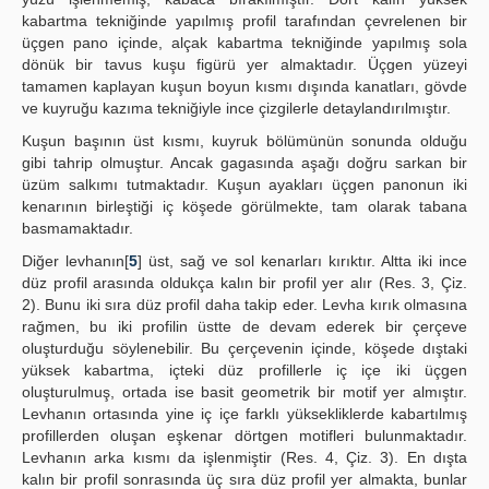
kabartma tekniğinde yapılmış profil tarafından çevrelenen bir
üçgen pano içinde, alçak kabartma tekniğinde yapılmış sola
dönük bir tavus kuşu figürü yer almaktadır. Üçgen yüzeyi
tamamen kaplayan kuşun boyun kısmı dışında kanatları, gövde
ve kuyruğu kazıma tekniğiyle ince çizgilerle detaylandırılmıştır.
Kuşun başının üst kısmı, kuyruk bölümünün sonunda olduğu
gibi tahrip olmuştur. Ancak gagasında aşağı doğru sarkan bir
üzüm salkımı tutmaktadır. Kuşun ayakları üçgen panonun iki
kenarının birleştiği iç köşede görülmekte, tam olarak tabana
basmamaktadır.
Diğer levhanın[
5
] üst, sağ ve sol kenarları kırıktır. Altta iki ince
düz profil arasında oldukça kalın bir profil yer alır (Res. 3, Çiz.
2). Bunu iki sıra düz profil daha takip eder. Levha kırık olmasına
rağmen, bu iki profilin üstte de devam ederek bir çerçeve
oluşturduğu söylenebilir. Bu çerçevenin içinde, köşede dıştaki
yüksek kabartma, içteki düz profillerle iç içe iki üçgen
oluşturulmuş, ortada ise basit geometrik bir motif yer almıştır.
Levhanın ortasında yine iç içe farklı yüksekliklerde kabartılmış
profillerden oluşan eşkenar dörtgen motifleri bulunmaktadır.
Levhanın arka kısmı da işlenmiştir (Res. 4, Çiz. 3). En dışta
kalın bir profil sonrasında üç sıra düz profil yer almakta, bunlar