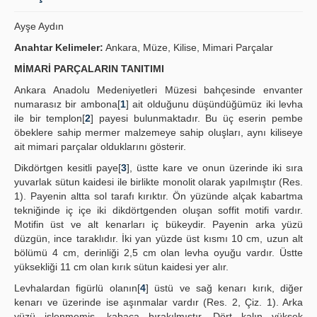
Yayın Politikaları
Ayşe Aydın
Kılavuzlar
Anahtar Kelimeler:
Ankara, Müze, Kilise, Mimari Parçalar
MİMARİ PARÇALARIN TANITIMI
İletişim
Ankara Anadolu Medeniyetleri Müzesi bahçesinde envanter
numarasız bir ambona[
1
] ait olduğunu düşündüğümüz iki levha
ile bir templon[
2
] payesi bulunmaktadır. Bu üç eserin pembe
öbeklere sahip mermer malzemeye sahip oluşları, aynı kiliseye
ait mimari parçalar olduklarını gösterir.
Dikdörtgen kesitli paye[
3
], üstte kare ve onun üzerinde iki sıra
yuvarlak sütun kaidesi ile birlikte monolit olarak yapılmıştır (Res.
1). Payenin altta sol tarafı kırıktır. Ön yüzünde alçak kabartma
tekniğinde iç içe iki dikdörtgenden oluşan soffit motifi vardır.
Motifin üst ve alt kenarları iç bükeydir. Payenin arka yüzü
düzgün, ince taraklıdır. İki yan yüzde üst kısmı 10 cm, uzun alt
bölümü 4 cm, derinliği 2,5 cm olan levha oyuğu vardır. Üstte
yüksekliği 11 cm olan kırık sütun kaidesi yer alır.
Levhalardan figürlü olanın[
4
] üstü ve sağ kenarı kırık, diğer
kenarı ve üzerinde ise aşınmalar vardır (Res. 2, Çiz. 1). Arka
yüzü işlenmemiş, kabaca bırakılmıştır. Dört kalın yüksek