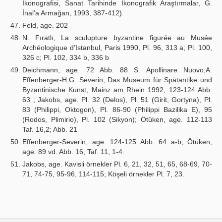
İkonografisi, Sanat Tarihinde İkonografik Araştırmalar, G.
İnal’a Armağan, 1993, 387-412).
Feld, age. 202
N. Fıratlı, La sculupture byzantine figurée au Musée
Archéologique d’Istanbul, Paris 1990, Pl. 96, 313 a; Pl. 100,
326 c; Pl. 102, 334 b, 336 b
Deichmann, age. 72 Abb. 88 S. Apollinare Nuovo;A.
Effenberger-H.G. Severin, Das Museum für Spätantike und
Byzantinische Kunst, Mainz am Rhein 1992, 123-124 Abb.
63 ; Jakobs, age. Pl. 32 (Delos), Pl. 51 (Girit, Gortyna), Pl.
83 (Philippi, Oktogon), Pl. 86-90 (Philippi Bazilika E), 95
(Rodos, Plimirio), Pl. 102 (Sikyon); Ötüken, age. 112-113
Taf. 16,2; Abb. 21
Effenberger-Severin, age. 124-125 Abb. 64 a-b; Ötüken,
age. 89 vd. Abb. 16, Taf. 11, 1-4.
Jakobs, age. Kavisli örnekler Pl. 6, 21, 32, 51, 65, 68-69, 70-
71, 74-75, 95-96, 114-115; Köşeli örnekler Pl. 7, 23.