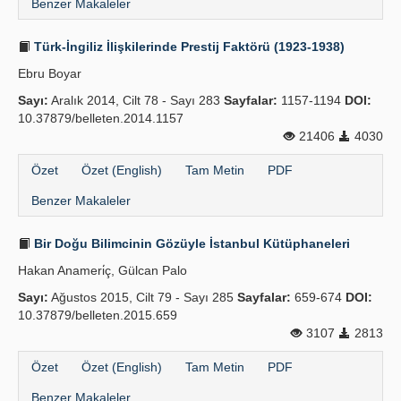
Benzer Makaleler
Türk-İngiliz İlişkilerinde Prestij Faktörü (1923-1938)
Ebru Boyar
Sayı:
Aralık 2014, Cilt 78 - Sayı 283
Sayfalar:
1157-1194
DOI:
10.37879/belleten.2014.1157
21406
4030
Özet
Özet (English)
Tam Metin
PDF
Benzer Makaleler
Bir Doğu Bilimcinin Gözüyle İstanbul Kütüphaneleri
Hakan Anameri̇ç, Gülcan Palo
Sayı:
Ağustos 2015, Cilt 79 - Sayı 285
Sayfalar:
659-674
DOI:
10.37879/belleten.2015.659
3107
2813
Özet
Özet (English)
Tam Metin
PDF
Benzer Makaleler