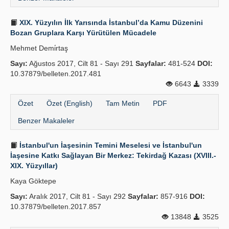
XIX. Yüzyılın İlk Yarısında İstanbul’da Kamu Düzenini
Bozan Gruplara Karşı Yürütülen Mücadele
Mehmet Demi̇rtaş
Sayı:
Ağustos 2017, Cilt 81 - Sayı 291
Sayfalar:
481-524
DOI:
10.37879/belleten.2017.481
6643
3339
Özet
Özet (English)
Tam Metin
PDF
Benzer Makaleler
İstanbul'un İaşesinin Temini Meselesi ve İstanbul'un
İaşesine Katkı Sağlayan Bir Merkez: Tekirdağ Kazası (XVIII.-
XIX. Yüzyıllar)
Kaya Göktepe
Sayı:
Aralık 2017, Cilt 81 - Sayı 292
Sayfalar:
857-916
DOI:
10.37879/belleten.2017.857
13848
3525