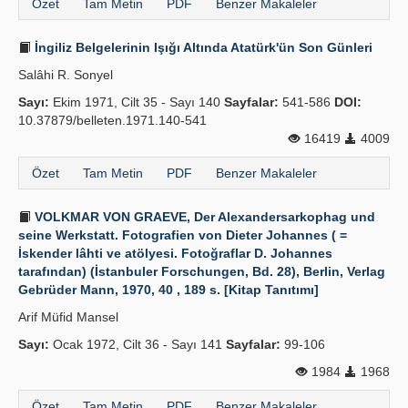
Özet
Tam Metin
PDF
Benzer Makaleler
İngiliz Belgelerinin Işığı Altında Atatürk'ün Son Günleri
Salâhi R. Sonyel
Sayı:
Ekim 1971, Cilt 35 - Sayı 140
Sayfalar:
541-586
DOI:
10.37879/belleten.1971.140-541
16419
4009
Özet
Tam Metin
PDF
Benzer Makaleler
VOLKMAR VON GRAEVE, Der Alexandersarkophag und
seine Werkstatt. Fotografien von Dieter Johannes ( =
İskender lâhti ve atölyesi. Fotoğraflar D. Johannes
tarafından) (İstanbuler Forschungen, Bd. 28), Berlin, Verlag
Gebrüder Mann, 1970, 40 , 189 s. [Kitap Tanıtımı]
Arif Müfid Mansel
Sayı:
Ocak 1972, Cilt 36 - Sayı 141
Sayfalar:
99-106
1984
1968
Özet
Tam Metin
PDF
Benzer Makaleler