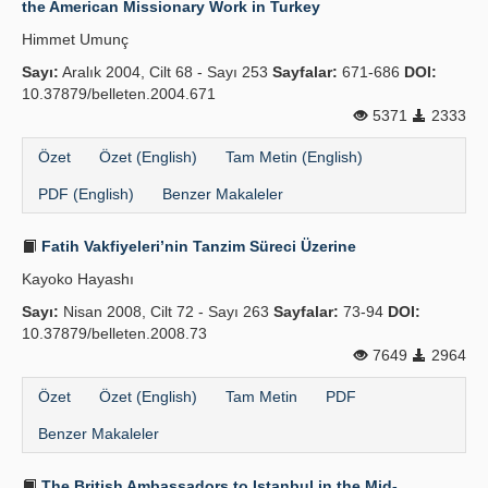
the American Missionary Work in Turkey
Yayın Politikaları
Himmet Umunç
Sayı:
Kılavuzlar
Aralık 2004, Cilt 68 - Sayı 253
Sayfalar:
671-686
DOI:
10.37879/belleten.2004.671
İletişim
5371
2333
Özet
Özet (English)
Tam Metin (English)
PDF (English)
Benzer Makaleler
Fatih Vakfiyeleri’nin Tanzim Süreci Üzerine
Kayoko Hayashı
Sayı:
Nisan 2008, Cilt 72 - Sayı 263
Sayfalar:
73-94
DOI:
10.37879/belleten.2008.73
7649
2964
Özet
Özet (English)
Tam Metin
PDF
Benzer Makaleler
The British Ambassadors to Istanbul in the Mid-