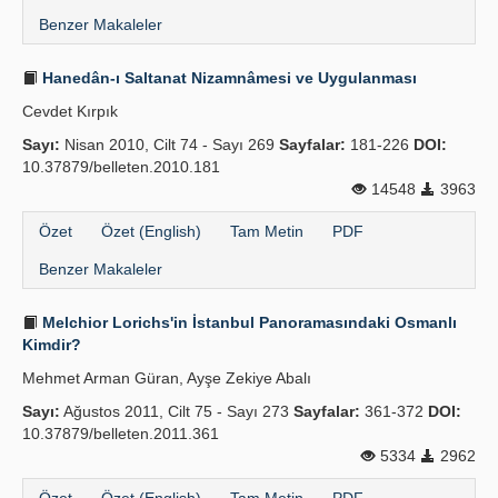
Benzer Makaleler
Hanedân-ı Saltanat Nizamnâmesi ve Uygulanması
Cevdet Kırpık
Sayı:
Nisan 2010, Cilt 74 - Sayı 269
Sayfalar:
181-226
DOI:
10.37879/belleten.2010.181
14548
3963
Özet
Özet (English)
Tam Metin
PDF
Benzer Makaleler
Melchior Lorichs'in İstanbul Panoramasındaki Osmanlı
Kimdir?
Mehmet Arman Güran, Ayşe Zekiye Abalı
Sayı:
Ağustos 2011, Cilt 75 - Sayı 273
Sayfalar:
361-372
DOI:
10.37879/belleten.2011.361
5334
2962