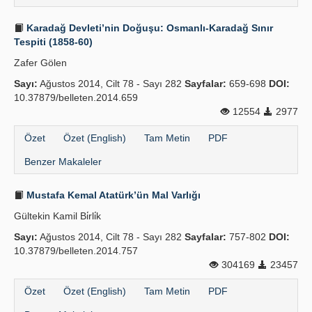
Karadağ Devleti’nin Doğuşu: Osmanlı-Karadağ Sınır
Tespiti (1858-60)
Zafer Gölen
Sayı:
Ağustos 2014, Cilt 78 - Sayı 282
Sayfalar:
659-698
DOI:
10.37879/belleten.2014.659
12554
2977
Özet
Özet (English)
Tam Metin
PDF
Benzer Makaleler
Mustafa Kemal Atatürk’ün Mal Varlığı
Gültekin Kamil Bi̇rli̇k
Sayı:
Ağustos 2014, Cilt 78 - Sayı 282
Sayfalar:
757-802
DOI:
10.37879/belleten.2014.757
304169
23457
Özet
Özet (English)
Tam Metin
PDF