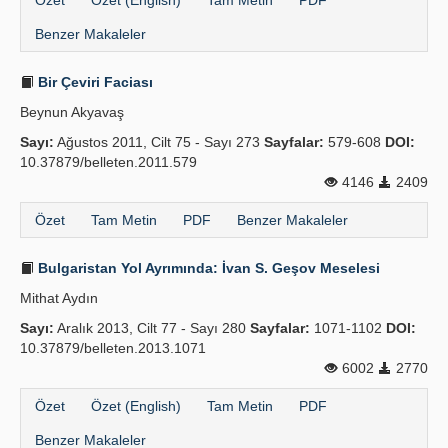
Özet
Özet (English)
Tam Metin
PDF
Benzer Makaleler
Bir Çeviri Faciası
Beynun Akyavaş
Sayı:
Ağustos 2011, Cilt 75 - Sayı 273
Sayfalar:
579-608
DOI:
10.37879/belleten.2011.579
4146
2409
Özet
Tam Metin
PDF
Benzer Makaleler
Bulgaristan Yol Ayrımında: İvan S. Geşov Mese­lesi
Mithat Aydın
Sayı:
Aralık 2013, Cilt 77 - Sayı 280
Sayfalar:
1071-1102
DOI:
10.37879/belleten.2013.1071
6002
2770
Özet
Özet (English)
Tam Metin
PDF
Benzer Makaleler