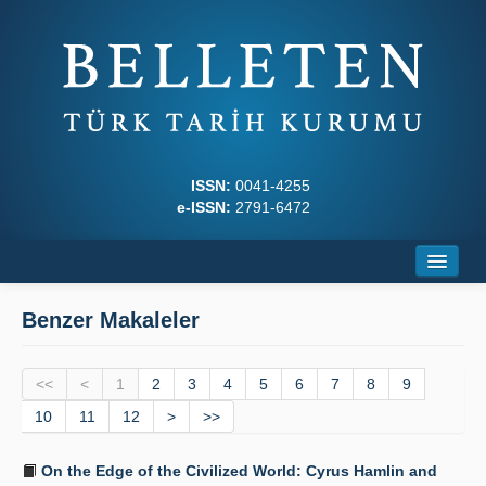
ISSN:
0041-4255
e-ISSN:
2791-6472
Ana Sayfa
Benzer Makaleler
Hakkında
<<
Dergi Kurulları
<
1
2
3
4
5
6
7
8
9
10
11
12
>
>>
Yazım Kuralları
On the Edge of the Civilized World: Cyrus Hamlin and
İlkeler