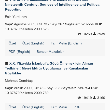
Nineteenth Century: Sources of Intelligence and Political
Reporting
Esin Yurdusev
Sayı:
Ağustos 2009, Cilt 73 - Sayı 267
Sayfalar:
523-554
DOI:
10.37879/belleten.2009.523
10259
2939
Özet
Özet (English)
Tam Metin (English)
PDF (English)
Benzer Makaleler
XIX. Yüzyılda İstanbul’a Göçü Önlemek İçin Alınan
Tedbirler: Men-i Mürûr Uygulaması ve Karşılaşılan
Güçlükler
Mehmet Demi̇rtaş
Sayı:
Aralık 2009, Cilt 73 - Sayı 268
Sayfalar:
739-754
DOI:
10.37879/belleten.2009.739
19419
3160
Özet
Özet (English)
Tam Metin
PDF