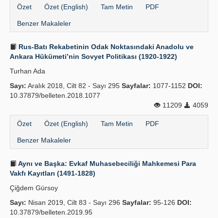
Özet
Özet (English)
Tam Metin
PDF
Benzer Makaleler
Rus-Batı Rekabetinin Odak Noktasındaki Anadolu ve
Ankara Hükümeti’nin Sovyet Politikası (1920-1922)
Turhan Ada
Sayı:
Aralık 2018, Cilt 82 - Sayı 295
Sayfalar:
1077-1152
DOI:
10.37879/belleten.2018.1077
11209
4059
Özet
Özet (English)
Tam Metin
PDF
Benzer Makaleler
Aynı ve Başka: Evkaf Muhasebeciliği Mahkemesi Para
Vakfı Kayıtları (1491-1828)
Çiğdem Gürsoy
Sayı:
Nisan 2019, Cilt 83 - Sayı 296
Sayfalar:
95-126
DOI:
10.37879/belleten.2019.95