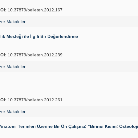
OI:
10.37879/belleten.2012.167
er Makaleler
ik Mesleği ile İlgili Bir Değerlendirme
OI:
10.37879/belleten.2012.239
er Makaleler
OI:
10.37879/belleten.2012.261
er Makaleler
n Anatomi Terimleri Üzerine Bir Ön Çalışma: "Birinci Kısım: Osteolo