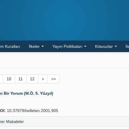
m Kuralları
İlkeler
Yayın Politikaları
Kılavuzlar
İl
10
11
12
>
>>
ni Bir Yorum (M.Ö. 5. Yüzyıl)
OI:
10.37879/belleten.2001.905
er Makaleler