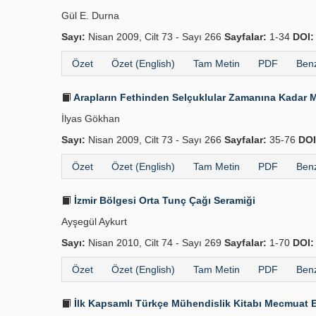
Gül E. Durna
Sayı:
Nisan 2009, Cilt 73 - Sayı 266
Sayfalar:
1-34
DOI:
Özet
Özet (English)
Tam Metin
PDF
Benz
Arapların Fethinden Selçuklular Zamanına Kadar 
İlyas Gökhan
Sayı:
Nisan 2009, Cilt 73 - Sayı 266
Sayfalar:
35-76
DOI
Özet
Özet (English)
Tam Metin
PDF
Benz
İzmir Bölgesi Orta Tunç Çağı Seramiği
Ayşegül Aykurt
Sayı:
Nisan 2010, Cilt 74 - Sayı 269
Sayfalar:
1-70
DOI:
Özet
Özet (English)
Tam Metin
PDF
Benz
İlk Kapsamlı Türkçe Mühendislik Kitabı Mecmuat El