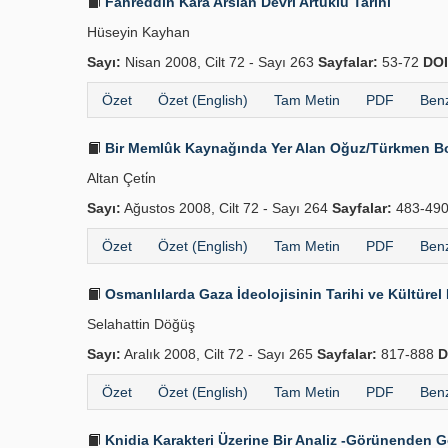
Fahreddîn Kara Arslan Devri Artuklu Tarihi
Hüseyin Kayhan
Sayı:
Nisan 2008, Cilt 72 - Sayı 263
Sayfalar:
53-72
DOI
Özet
Özet (English)
Tam Metin
PDF
Benz
Bir Memlûk Kaynağında Yer Alan Oğuz/Türkmen Boy
Altan Çeti̇n
Sayı:
Ağustos 2008, Cilt 72 - Sayı 264
Sayfalar:
483-49
Özet
Özet (English)
Tam Metin
PDF
Benz
Osmanlılarda Gaza İdeolojisinin Tarihi ve Kültürel
Selahattin Döğüş
Sayı:
Aralık 2008, Cilt 72 - Sayı 265
Sayfalar:
817-888
D
Özet
Özet (English)
Tam Metin
PDF
Benz
Knidia Karakteri Üzerine Bir Analiz -Görünenden