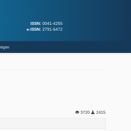
ISSN:
0041-4255
e-ISSN:
2791-6472
etişim
3720
2415