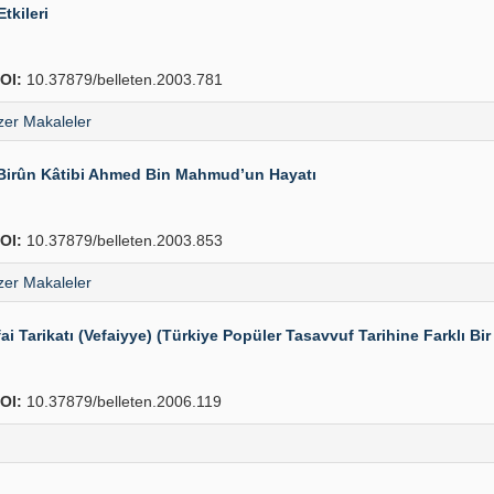
tkileri
OI:
10.37879/belleten.2003.781
er Makaleler
-i Birûn Kâtibi Ahmed Bin Mahmud’un Hayatı
OI:
10.37879/belleten.2003.853
er Makaleler
 Tarikatı (Vefaiyye) (Türkiye Popüler Tasavvuf Tarihine Farklı Bir
OI:
10.37879/belleten.2006.119