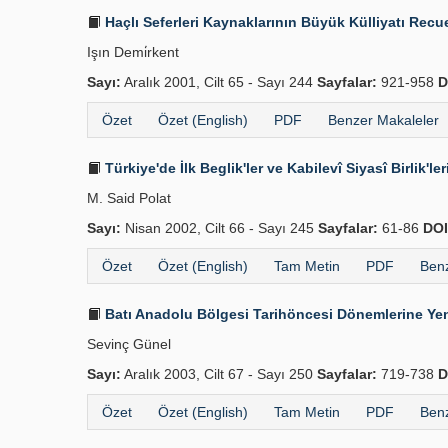
Haçlı Seferleri Kaynaklarının Büyük Külliyatı Recue
Işın Demi̇rkent
Sayı:
Aralık 2001, Cilt 65 - Sayı 244
Sayfalar:
921-958
D
Özet
Özet (English)
PDF
Benzer Makaleler
Türkiye'de İlk Beglik'ler ve Kabilevî Siyasî Birlik'le
M. Said Polat
Sayı:
Nisan 2002, Cilt 66 - Sayı 245
Sayfalar:
61-86
DOI
Özet
Özet (English)
Tam Metin
PDF
Benz
Batı Anadolu Bölgesi Tarihöncesi Dönemlerine Yen
Sevinç Günel
Sayı:
Aralık 2003, Cilt 67 - Sayı 250
Sayfalar:
719-738
D
Özet
Özet (English)
Tam Metin
PDF
Benz