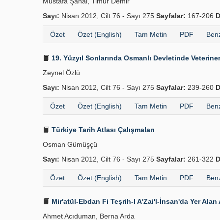
Mustafa Şanal, Timur Demi̇r
Sayı:
Nisan 2012, Cilt 76 - Sayı 275
Sayfalar:
167-206
D
Özet
Özet (English)
Tam Metin
PDF
Benz
19. Yüzyıl Sonlarında Osmanlı Devletinde Veteriner­l
Zeynel Özlü
Sayı:
Nisan 2012, Cilt 76 - Sayı 275
Sayfalar:
239-260
D
Özet
Özet (English)
Tam Metin
PDF
Benz
Türkiye Tarih Atlası Çalışmaları
Osman Gümüşçü
Sayı:
Nisan 2012, Cilt 76 - Sayı 275
Sayfalar:
261-322
D
Özet
Özet (English)
Tam Metin
PDF
Benz
Mir'atül-Ebdan Fi Teşrih-I A'Zai'l-İnsan'da Yer Ala
Ahmet Acıduman, Berna Arda