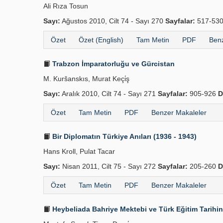
Ali Rıza Tosun
Sayı:
Ağustos 2010, Cilt 74 - Sayı 270
Sayfalar:
517-53
Özet
Özet (English)
Tam Metin
PDF
Benz
Trabzon İmparatorluğu ve Gürcistan
M. Kuršanskıs, Murat Keçi̇ş
Sayı:
Aralık 2010, Cilt 74 - Sayı 271
Sayfalar:
905-926
D
Özet
Tam Metin
PDF
Benzer Makaleler
Bir Diplomatın Türkiye Anıları (1936 - 1943)
Hans Kroll, Pulat Tacar
Sayı:
Nisan 2011, Cilt 75 - Sayı 272
Sayfalar:
205-260
D
Özet
Tam Metin
PDF
Benzer Makaleler
Heybeliada Bahriye Mektebi ve Türk Eğitim Tarihin