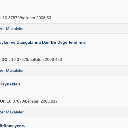
:
10.37879/belleten.2008.53
er Makaleler
ları ve Damgalarına Dâir Bir Değerlendirme
0
DOI:
10.37879/belleten.2008.483
er Makaleler
 Kaynakları
OI:
10.37879/belleten.2008.817
er Makaleler
 Görünmeyene-