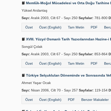
Memlûk-Moğol Mücadelesi ve Orta Doğu Tarihine E
Yüksel Arslantaş
Sayı:
Aralık 2003, Cilt 67 - Sayı 250
Sayfalar:
781-800
D
Özet
Özet (English)
Tam Metin
PDF
Benz
XVIII. Yüzyıl Osmanlı Tarih Yazıcılarından Hazine
Songül Çolak
Sayı:
Aralık 2003, Cilt 67 - Sayı 250
Sayfalar:
853-864
D
Özet
Özet (English)
Tam Metin
PDF
Benz
Türkiye Selçukluları Döneminde ve Sonrasında Vefai
Ahmet Yaşar Ocak
Sayı:
Nisan 2006, Cilt 70 - Sayı 257
Sayfalar:
119-154
D
Özet
Özet (English)
PDF
Benzer Makaleler