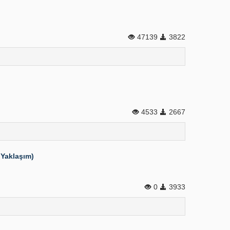
47139
3822
4533
2667
 Yaklaşım)
0
3933