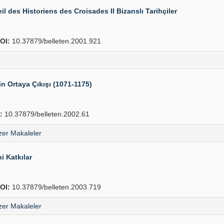
il des Historiens des Croisades II Bizanslı Tarihçiler
OI:
10.37879/belleten.2001.921
rin Ortaya Çıkışı (1071-1175)
:
10.37879/belleten.2002.61
er Makaleler
i Katkılar
OI:
10.37879/belleten.2003.719
er Makaleler