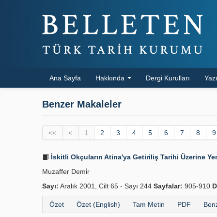
Ana Sayfa
Hakkında
Dergi Kurulları
Yazı
Benzer Makaleler
<<
<
1
2
3
4
5
6
7
8
9
İskitli Okçuların Atina'ya Getiriliş Tarihi Üzerine Ye
Muzaffer Demi̇r
Sayı:
Aralık 2001, Cilt 65 - Sayı 244
Sayfalar:
905-910
D
Özet
Özet (English)
Tam Metin
PDF
Benz