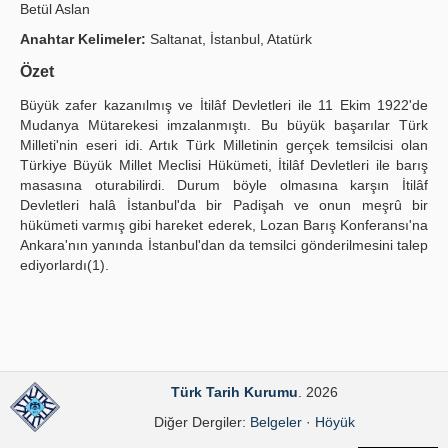
Betül Aslan
Yayın Politikaları
Anahtar Kelimeler:
Saltanat, İstanbul, Atatürk
Kılavuzlar
Özet
Büyük zafer kazanılmış ve İtilâf Devletleri ile 11 Ekim 1922'de
İletişim
Mudanya Mütarekesi imzalanmıştı. Bu büyük başarılar Türk
Milleti'nin eseri idi. Artık Türk Milletinin gerçek temsilcisi olan
Türkiye Büyük Millet Meclisi Hükümeti, İtilâf Devletleri ile barış
masasına oturabilirdi. Durum böyle olmasına karşın İtilâf
Devletleri halâ İstanbul'da bir Padişah ve onun meşrû bir
hükümeti varmış gibi hareket ederek, Lozan Barış Konferansı'na
Ankara'nın yanında İstanbul'dan da temsilci gönderilmesini talep
ediyorlardı(1).
Türk Tarih Kurumu
. 2026
Diğer Dergiler:
Belgeler
·
Höyük