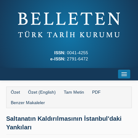
ISSN:
0041-4255
e-ISSN:
2791-6472
Ana Sayfa
Özet
Özet (English)
Tam Metin
PDF
Hakkında
Benzer Makaleler
Dergi Kurulları
Saltanatın Kaldırılmasının İstanbul'daki
Yazım Kuralları
Yankıları
İlkeler