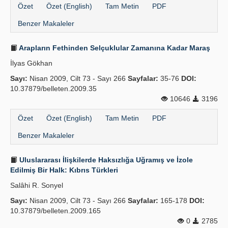
Özet
Özet (English)
Tam Metin
PDF
Benzer Makaleler
Arapların Fethinden Selçuklular Zamanına Kadar Maraş
İlyas Gökhan
Sayı:
Nisan 2009, Cilt 73 - Sayı 266
Sayfalar:
35-76
DOI:
10.37879/belleten.2009.35
10646
3196
Özet
Özet (English)
Tam Metin
PDF
Benzer Makaleler
Uluslararası İlişkilerde Haksızlığa Uğramış ve İzole
Edilmiş Bir Halk: Kıbrıs Türkleri
Salâhi R. Sonyel
Sayı:
Nisan 2009, Cilt 73 - Sayı 266
Sayfalar:
165-178
DOI:
10.37879/belleten.2009.165
0
2785