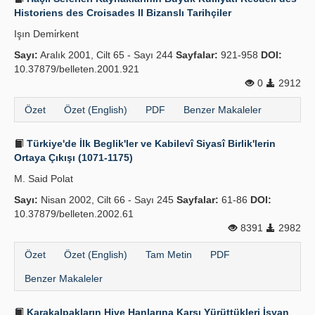
Historiens des Croisades II Bizanslı Tarihçiler
Işın Demi̇rkent
Sayı:
Aralık 2001, Cilt 65 - Sayı 244
Sayfalar:
921-958
DOI:
10.37879/belleten.2001.921
0
2912
Özet
Özet (English)
PDF
Benzer Makaleler
Türkiye'de İlk Beglik'ler ve Kabilevî Siyasî Birlik'lerin
Ortaya Çıkışı (1071-1175)
M. Said Polat
Sayı:
Nisan 2002, Cilt 66 - Sayı 245
Sayfalar:
61-86
DOI:
10.37879/belleten.2002.61
8391
2982
Özet
Özet (English)
Tam Metin
PDF
Benzer Makaleler
Karakalpakların Hive Hanlarına Karşı Yürüttükleri İsyan