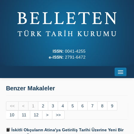
ISSN:
0041-4255
e-ISSN:
2791-6472
Ana Sayfa
Benzer Makaleler
Hakkında
<<
Dergi Kurulları
<
1
2
3
4
5
6
7
8
9
10
11
12
>
>>
Yazım Kuralları
İskitli Okçuların Atina'ya Getiriliş Tarihi Üzerine Yeni Bir
İlkeler