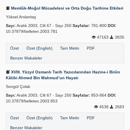
Memlûk-Moğol Mücadelesi ve Orta Doğu Tarihine Etkileri
Yüksel Arslantaş
Sayı:
Aralık 2003, Cilt 67 - Sayı 250
Sayfalar:
781-800
DOI:
10.37879/belleten.2003.781
47163
3835
Özet
Özet (English)
Tam Metin
PDF
Benzer Makaleler
XVIII. Yüzyıl Osmanlı Tarih Yazıcılarından Hazine-i Birûn
Kâtibi Ahmed Bin Mahmud’un Hayatı
Songül Çolak
Sayı:
Aralık 2003, Cilt 67 - Sayı 250
Sayfalar:
853-864
DOI:
10.37879/belleten.2003.853
4538
2683
Özet
Özet (English)
Tam Metin
PDF
Benzer Makaleler