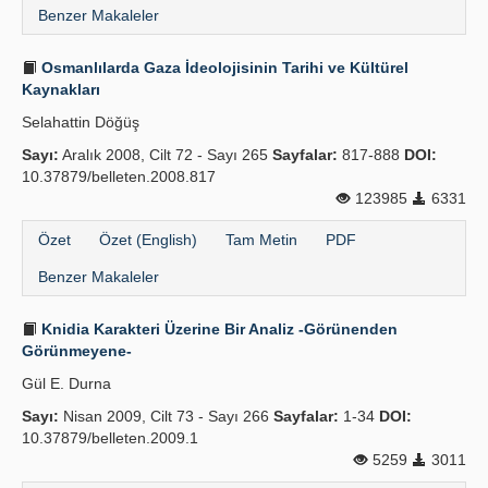
Benzer Makaleler
Osmanlılarda Gaza İdeolojisinin Tarihi ve Kültürel
Kaynakları
Selahattin Döğüş
Sayı:
Aralık 2008, Cilt 72 - Sayı 265
Sayfalar:
817-888
DOI:
10.37879/belleten.2008.817
123985
6331
Özet
Özet (English)
Tam Metin
PDF
Benzer Makaleler
Knidia Karakteri Üzerine Bir Analiz -Görünenden
Görünmeyene-
Gül E. Durna
Sayı:
Nisan 2009, Cilt 73 - Sayı 266
Sayfalar:
1-34
DOI:
10.37879/belleten.2009.1
5259
3011