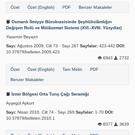
Özet
Özet (English)
PDF
Benzer Makaleler
Osmanlı İlmiyye Bürokrasisinde Şeyhülislâmlığın
Değişen Rolü ve Mülâzemet Sistemi (XVI.-XVIII. Yüzyıllar)
Yasemin Beyazıt
Sayı:
Ağustos 2009, Cilt 73 - Sayı 267
Sayfalar:
423-442
DOI:
10.37879/belleten.2009.423
6943
2732
Özet
Özet (English)
Tam Metin
PDF
Benzer Makaleler
İzmir Bölgesi Orta Tunç Çağı Seramiği
Ayşegül Aykurt
Sayı:
Nisan 2010, Cilt 74 - Sayı 269
Sayfalar:
1-70
DOI:
10.37879/belleten.2010.1
8377
3639