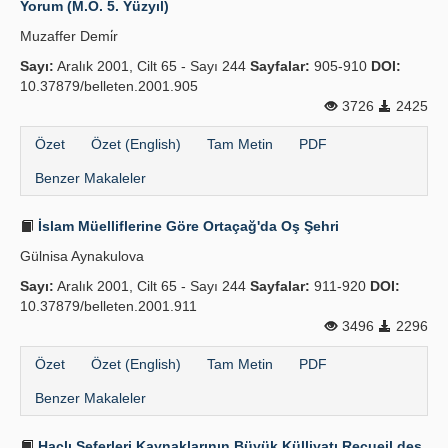
Yorum (M.Ö. 5. Yüzyıl)
Yayın Politikaları
Muzaffer Demi̇r
Sayı:
Kılavuzlar
Aralık 2001, Cilt 65 - Sayı 244
Sayfalar:
905-910
DOI:
10.37879/belleten.2001.905
İletişim
3726
2425
Özet
Özet (English)
Tam Metin
PDF
Benzer Makaleler
İslam Müelliflerine Göre Ortaçağ'da Oş Şehri
Gülnisa Aynakulova
Sayı:
Aralık 2001, Cilt 65 - Sayı 244
Sayfalar:
911-920
DOI:
10.37879/belleten.2001.911
3496
2296
Özet
Özet (English)
Tam Metin
PDF
Benzer Makaleler
Haçlı Seferleri Kaynaklarının Büyük Külliyatı Recueil des