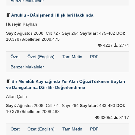
Benzer Makaleler
Artuklu - Dânişmendli İlişkileri Hakkında
Hüseyin Kayhan
Sayı:
Ağustos 2008, Cilt 72 - Sayı 264
Sayfalar:
475-482
DOI:
10.37879/belleten.2008.475
4227
2774
Özet
Özet (English)
Tam Metin
PDF
Benzer Makaleler
Bir Memlûk Kaynağında Yer Alan Oğuz/Türkmen Boyları
ve Damgalarına Dâir Bir Değerlendirme
Altan Çeti̇n
Sayı:
Ağustos 2008, Cilt 72 - Sayı 264
Sayfalar:
483-490
DOI:
10.37879/belleten.2008.483
33054
3117
Özet
Özet (English)
Tam Metin
PDF