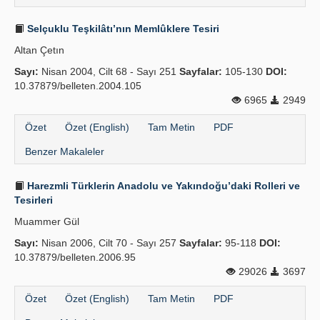
Selçuklu Teşkilâtı’nın Memlûklere Tesiri
Altan Çetın
Sayı:
Nisan 2004, Cilt 68 - Sayı 251
Sayfalar:
105-130
DOI:
10.37879/belleten.2004.105
6965
2949
Özet
Özet (English)
Tam Metin
PDF
Benzer Makaleler
Harezmli Türklerin Anadolu ve Yakındoğu’daki Rolleri ve
Tesirleri
Muammer Gül
Sayı:
Nisan 2006, Cilt 70 - Sayı 257
Sayfalar:
95-118
DOI:
10.37879/belleten.2006.95
29026
3697
Özet
Özet (English)
Tam Metin
PDF