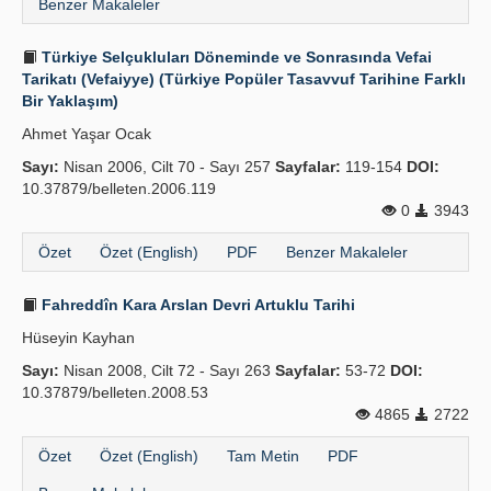
Benzer Makaleler
Türkiye Selçukluları Döneminde ve Sonrasında Vefai
Tarikatı (Vefaiyye) (Türkiye Popüler Tasavvuf Tarihine Farklı
Bir Yaklaşım)
Ahmet Yaşar Ocak
Sayı:
Nisan 2006, Cilt 70 - Sayı 257
Sayfalar:
119-154
DOI:
10.37879/belleten.2006.119
0
3943
Özet
Özet (English)
PDF
Benzer Makaleler
Fahreddîn Kara Arslan Devri Artuklu Tarihi
Hüseyin Kayhan
Sayı:
Nisan 2008, Cilt 72 - Sayı 263
Sayfalar:
53-72
DOI:
10.37879/belleten.2008.53
4865
2722
Özet
Özet (English)
Tam Metin
PDF