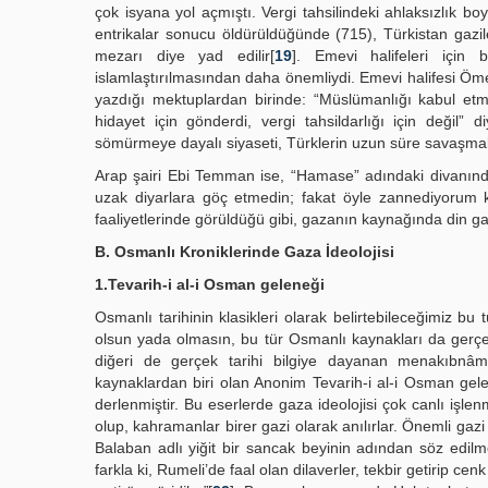
çok isyana yol açmıştı. Vergi tahsilindeki ahlaksızlık bo
entrikalar sonucu öldürüldüğünde (715), Türkistan gazil
mezarı diye yad edilir[
19
]. Emevi halifeleri için
islamlaştırılmasından daha önemliydi. Emevi halifesi Ömer
yazdığı mektuplardan birinde: “Müslümanlığı kabul et
hidayet için gönderdi, vergi tahsildarlığı için değil
sömürmeye dayalı siyaseti, Türklerin uzun süre savaşma
Arap şairi Ebi Temman ise, “Hamase” adındaki divanınd
uzak diyarlara göç etmedin; fakat öyle zannediyorum k
faaliyetlerinde görüldüğü gibi, gazanın kaynağında din ga
B. Osmanlı Kroniklerinde Gaza İdeolojisi
1.Tevarih-i al-i Osman geleneği
Osmanlı tarihinin klasikleri olarak belirtebileceğimiz bu tü
olsun yada olmasın, bu tür Osmanlı kaynakları da gerçekte
diğeri de gerçek tarihi bilgiye dayanan menakıbnâme
kaynaklardan biri olan Anonim Tevarih-i al-i Osman gel
derlenmiştir. Bu eserlerde gaza ideolojisi çok canlı işl
olup, kahramanlar birer gazi olarak anılırlar. Önemli gaz
Balaban adlı yiğit bir sancak beyinin adından söz edilme
farkla ki, Rumeli’de faal olan dilaverler, tekbir getirip 