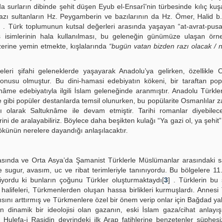
 surların dibinde şehit düşen Eyub el-Ensarî’nin türbesinde kılıç ku
azı sultanların Hz. Peygamberin ve bazılarının da Hz. Ömer, Halid b.
] . Türk toplumunun kutsal değerleri arasında yaşayan “at-avrat-pusa
 isimlerinin hala kullanılması, bu geleneğin günümüze ulaşan örne
 üzerine yemin etmekte, kışlalarında
“bugün vatan bizden razı olacak / n
leri şifahi geleneklerde yaşayarak Anadolu’ya gelirken, özellikle 
onusu olmuştur. Bu dini-hamasi edebiyatın kökeni, bir taraftan pop
âme edebiyatıyla ilgili İslam geleneğinde aranmıştır. Anadolu Türkle
 gibi popüler destanlarda temsil olunurken, bu popülarite Osmanlılar
sı olarak Saltuknâme ile devam etmiştir. Tarihi romanlar diyebilec
ni de aralayabiliriz. Böylece daha beşikten kulağı “Ya gazi ol, ya şehit
ökünün nerelere dayandığı anlaşılacaktır.
 arasında ve Orta Asya’da Şamanist Türklerle Müslümanlar arasındaki 
ge sugur, avasım, uc ve ribat terimleriyle tanınıyordu. Bu bölgelere 11
iyordu ki bunların çoğunu Türkler oluşturmaktaydı[
3
] . Türklerin bu 
halifeleri, Türkmenlerden oluşan hassa birlikleri kurmuşlardı. Annesi
ısını arttırmış ve Türkmenlere özel bir önem verip onlar için Bağdad ya
n dinamik bir ideolojisi olan gazanın, eski İslam gaza/cihat anlayış
Hulefa-i Raşidin devrindeki ilk Arap fatihlerine benzetenler şüphesiz