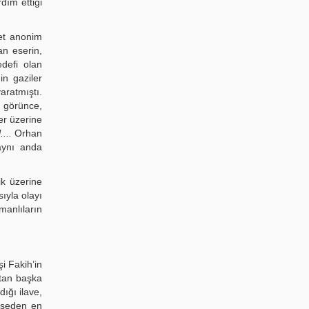
dım ettiği
det anonim
an eserin,
defi olan
in gaziler
aratmıştı.
 görünce,
er üzerine
...
Orhan
aynı anda
ik üzerine
ıyla olayı
manlıların
i Fakih’in
ktan başka
ığı ilave,
ahseden en