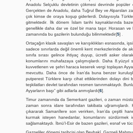
Anadolu Selçuklu devletinin çökmesi devrinde popüler o
Gerçekten de Anadolu, daha Tuğrul Bey ve Alparslan zaman
çok kimse de oraya koşup giderlerdi. Dolayısıyla Türkle
gitmektedir. İlk dönem İslam tarihi kaynaklarında baz
genellikle daha dar ve özel bir mana taşır. Horasan ve
zamanında bu gazilerin bulunduğu bilinmektedir[
5
] .
Ortaçağın klasik savaşları ve karışıklıkları esnasında, iş
sadece sınırlarda değil önemli kent merkezlerinde de ak
sınıfa sırası gelince ihtiyaç duyup, ücretli asker olar
konumlarını muhafazaya çalışmışlardı. Daha 8.yüzyıl 
kuvvetlenen ve şehri haraca keserek vergi toplayan Ayyarl
mevcuttu. Daha önce de İran’da buna benzer kuruluşlar
putperest Türklere karşı cihat ettiklerinden dolayı dini
teşkilatları devlet tarafından resmen tanınmaktaydı. Bunlar
Ayyarların başı” gibi adlarla anmışlardı[
6
].
Timur zamanında da Semerkant gazileri, o zaman müsta
zaman sonra idare tarafından takibata uğramışlardı. H
çıkararak Samanîlere son verirken, İran’da çeşitli ha
kurmak isteyen hanedanlar, konumlarını sürdürmek için
sağlamaktaydı. İbnü’l-Esir de bazen gazileri, esnaf ve tüc
Gazneliler dönemi tarihçisi olan Beyhakî, Gazneli Mahmud’