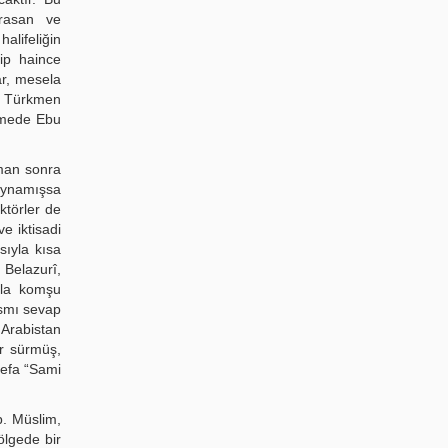
rasan ve
alifeliğin
ip haince
ar, mesela
a Türkmen
âmede Ebu
aman sonra
 oynamışsa
ktörler de
e iktisadi
sıyla kısa
 Belazurî,
uyla komşu
ısmı sevap
Arabistan
ar sürmüş,
defa “Sami
b. Müslim,
ölgede bir