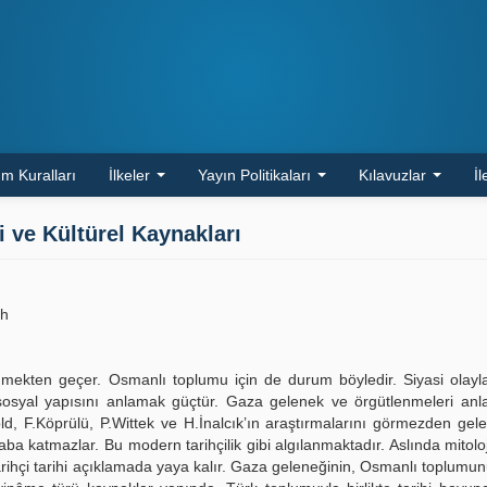
m Kuralları
İlkeler
Yayın Politikaları
Kılavuzlar
İl
i ve Kültürel Kaynakları
ih
nmekten geçer. Osmanlı toplumu için de durum böyledir. Siyasi olayla
osyal yapısını anlamak güçtür. Gaza gelenek ve örgütlenmeleri anl
ld, F.Köprülü, P.Wittek ve H.İnalcık’ın araştırmalarını görmezden gel
esaba katmazlar. Bu modern tarihçilik gibi algılanmaktadır. Aslında mitolo
 tarihçi tarihi açıklamada yaya kalır. Gaza geleneğinin, Osmanlı toplumu