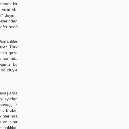
şanmak bir
 Velid vb.
t” deyimi,
klerinden
efer şehit
Osmanlılar
üler Türk
rinin gaza
 zamanında
eğimiz bu
” öğüdüyle
savaşlarda
.yüzyıldan
savaşçılık
 Türk olan
kınlarında
ı ve sınır
 haklılar.