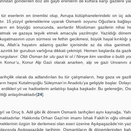
afından gönderilen boz atlı gayb erenlerin de küffara karşı gazilere yar
u tür eserlerin en önemlisi olup, Avrupa kütüphanelerindeki on üç a
ştır. 15.yüzyıl geleneklerine uyarak Osmanlı soyunu Oğuzlara bağlay
rın en büyüğü sonucunda, asırlardır Müslüman gazilerin nihai he
nlatmak ve gazaya teşvik etmek amacıyla yazılmıştır. Yazıldığı dönem
ul kuşatmasının uzun sürmesi ve fethin gecikmesi, büyük hayal kırıklığı y
ta, Allah’a hayatını adamış gaziler içerisinde az da olsa ganimeti
azınlık bir gurubun varlığına dikkati çekmişti. Hemen başlarda da gazil
 vurgulanır:
Oldı Osman bir ulu gazi ki ol / Nireye kim vardise o buldı yol.
olan Konur’u, Konur Alp Gazi olarak anarken, alp ve gazi Unvanını 
ihçilik olarak da adlandırılan bu tür çalışmaların, hep gaza ve gazil
rın hepsi Kutalmışoğlu Süleyman’ın Anadolu’ya gelişiyle başlar. Dolayıs
rdikleri yıl ve hadiselerin anlatılışı başka başkadır. Bu geleneğin, Os
tiği anlaşılmaktadır[
24
].
ve Oruç b. Adil gibi ilk dönem Osmanlı tarihçileri aynı kaynağa, Yahş
aktadırlar. Hakkında Orhan Gazi’nin imamı İshak Fakih’in oğlu olma
neklerinin özgün bir derlemesi olan eseri üzerine Aşıkpaşazâde’nin yazd
Dolayısıyla Aşıkpaşazâde tarihinin, Osmanlıların ilk dönemlerinden b