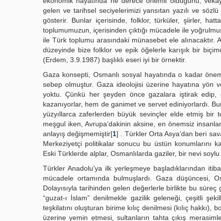
ekonomik hayatında ne derece önemli olduğunu, vekayi
gelen ve tarihsel seciyelerimizi yansıtan yazılı ve sö
gösterir. Bunlar içerisinde, folklor, türküler, şiirler, 
toplumumuzun, içerisinden çıktığı mücadele ile yoğrulmuş
ile Türk toplumu arasındaki münasebet ele alınacaktır. A
düzeyinde bize folklor ve epik öğelerle karışık bir bi
(Erdem, 3.9.1987) başlıklı eseri iyi bir örnektir.
Gaza konsepti, Osmanlı sosyal hayatında o kadar önemli
sebep olmuştur. Gaza ideolojisi üzerine hayatına yön ver
yoktu. Çünkü her şeyden önce gazalara iştirak edip,
kazanıyorlar, hem de ganimet ve servet ediniyorlardı. Bu
yüzyıllarca zaferlerden büyük sevinçler elde etmiş bi
meşgul iken, Avrupa’dakinin aksine, en önemsiz insanlars
anlayış değişmemiştir[
1
] . Türkler Orta Asya’dan beri sav
Merkeziyetçi politikalar sonucu bu üstün konumlarını k
Eski Türklerde alplar, Osmanlılarda gaziler, bir nevi soylu 
Türkler Anadolu’ya ilk yerleşmeye başladıklarından itibar
mücadele ortamında bulmuşlardı. Gaza düşüncesi, Osm
Dolayısıyla tarihinden gelen değerlerle birlikte bu süreç 
“guzat-ı İslam” denilmekle gazilik geleneği, çeşitli şe
teşkilatını oluşturan birime kılıç denilmesi (kılıç hakkı), b
üzerine yemin etmesi, sultanların tahta çıkış merasimle