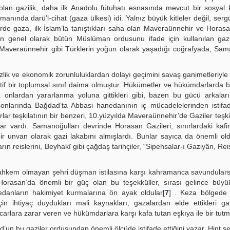
lan gazilik, daha ilk Anadolu fütuhatı esnasında mevcut bir sosyal 
ında darü’l-cihat (gaza ülkesi) idi. Yalnız büyük kitleler değil, sergü
rde gaza, ilk İslam’la tanıştıkları saha olan Maveraünnehir ve Horas
en genel olarak bütün Müslüman ordusunu ifade için kullanılan gazil
 Maveraünnehir gibi Türklerin yoğun olarak yaşadığı coğrafyada, Sam
sizlik ve ekonomik zorunluluklardan dolayı geçimini savaş ganimetleriyle
tif bir toplumsal sınıf daima olmuştur. Hükümetler ve hükümdarlarda 
ak onlardan yararlanma yoluna gittikleri gibi, bazen bu gücü arkalar
sonlarında Bağdad’ta Abbasi hanedanının iç mücadelelerinden istifa
ar teşkilatının bir benzeri, 10.yüzyılda Maveraünnehir’de Gaziler teşkil
 vardı. Samanoğulları devrinde Horasan Gazileri, sınırlardaki kafir
 bir unvan olarak gazi lakabını almışlardı. Bunlar sayıca da önemli o
ın reislerini, Beyhakî gibi çağdaş tarihçiler, “Sipehsalar-ı Gaziyân, Reis
hkem olmayan şehri düşman istilasına karşı kahramanca savundulars
orasan’da önemli bir güç olan bu teşekküller, sırası gelince büyük
nedanların hakimiyet kurmalarına ön ayak oldular[
7
] . Keza bölgede 
 ihtiyaç duydukları mali kaynakları, gazalardan elde ettikleri gan
carlara zarar veren ve hükümdarlara karşı kafa tutan eşkıya ile bir tutm
un bu gaziler ordusundan önemli ölçüde istifade ettiğini yazar. Hint se