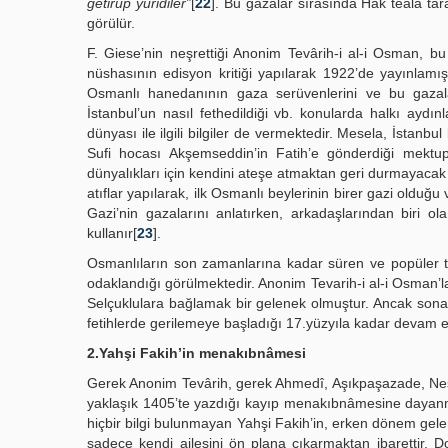
getirüp yüridiler”
[
22
]. Bu gazalar sırasında Hak teala tar
görülür.
F. Giese’nin neşrettiği Anonim Tevârih-i al-i Osman, b
nüshasının edisyon kritiği yapılarak 1922’de yayınlamı
Osmanlı hanedanının gaza serüvenlerini ve bu gazala
İstanbul’un nasıl fethedildiği vb. konularda halkı aydı
dünyası ile ilgili bilgiler de vermektedir. Mesela, İstanb
Sufi hocası Akşemseddin’in Fatih’e gönderdiği mektup
dünyalıkları için kendini ateşe atmaktan geri durmayacak 
atıflar yapılarak, ilk Osmanlı beylerinin birer gazi olduğu
Gazi’nin gazalarını anlatırken, arkadaşlarından biri 
kullanır[
23
].
Osmanlıların son zamanlarına kadar süren ve popüler tar
odaklandığı görülmektedir. Anonim Tevarih-i al-i Osman’la
Selçuklulara bağlamak bir gelenek olmuştur. Ancak sona e
fetihlerde gerilemeye başladığı 17.yüzyıla kadar devam et
2.Yahşi Fakih’in menakıbnâmesi
Gerek Anonim Tevârih, gerek Ahmedî, Aşıkpaşazade, Neşrî 
yaklaşık 1405’te yazdığı kayıp menakıbnâmesine dayanm
hiçbir bilgi bulunmayan Yahşi Fakih’in, erken dönem gele
sadece kendi ailesini ön plana çıkarmaktan ibarettir. 