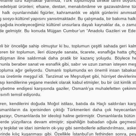
nâme türü kaynaklar yanında, Türk toplumuyla birlikte tarihi boyun
zlü edebiyat ürünleri; efsane, destan, menakıbnâme ve gazavatnâme tü
hatta halk oyunlarındaki figürler, kahramanlık ve alplık günlerini anıms
 sosyo-kültürel yapısını yansıtmaktadır. Bu çalışmada, bir bakıma halk
şağıda inceleyeceğimiz kültürel unsurlara dayalı kaynaklar da, o zama
çimde gelmiştir. Bu konuda Müjgan Cumbur’un “Anadolu Gazileri ve Ede
 bir önceliğe sahip olmuştur ki bu, toplumun çeşitli sahada geri ka
en bir toplumun, ileri düzeyde sanata, ticarete, esnaflığa hatta çiftçi
 düşman iline saldırmak daha pratik bir kazanç yoluydu. Böylece 
nunla beraber sanat ve esnaflık gibi, sabır ve uzun zaman isteyen meşg
r topluma ağır geliyordu. Osmanlı toplumunda en önemli insan tabaka
a üretimle meşgul idi. Tanzimat ve Meşrutiyet gibi, hürriyet devirlerin
aşı kendilerine yegane meslek olarak kabul etmişler, bu bir üst kimlik s
aybetme endişesi karşısında gaziler, Osmanlı’ya muhalefetten çekinm
sınıfı temsil ediyordu.
en, kendilerini doğuda Moğol istilası, batıda da Haçlı saldırıları karş
anlıların da içerisinden çıktığı Türkmenleri daha çok heyecanland
gazayı, Osmanlılarda bir ideoloji haline getirmiştir. Osmanlılarda bütün
killerde yüzyıllarca devam etmiştir; sipahiliğin babadan oğula geçmes
oy teşkilat ve idari isimlerin ok-yay gibi sembollerle adlandırılması, asker
rinde kılıç kuşanması gibi. Özellikle İstanbul’un fethinden sonra, p