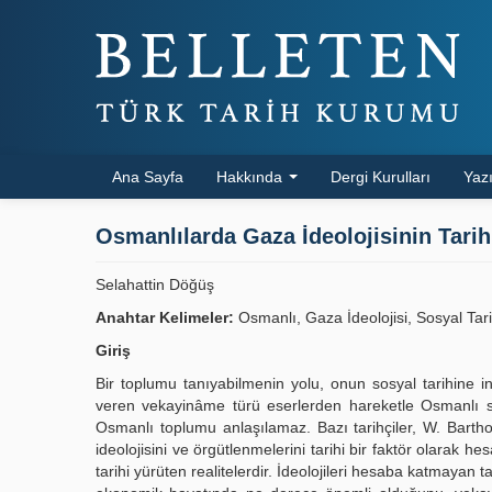
Ana Sayfa
Hakkında
Dergi Kurulları
Yazı
Osmanlılarda Gaza İdeolojisinin Tarih
Selahattin Döğüş
Anahtar Kelimeler:
Osmanlı, Gaza İdeolojisi, Sosyal Tar
Giriş
Bir toplumu tanıyabilmenin yolu, onun sosyal tarihine i
veren vekayinâme türü eserlerden hareketle Osmanlı s
Osmanlı toplumu anlaşılamaz. Bazı tarihçiler, W. Bartho
ideolojisini ve örgütlenmelerini tarihi bir faktör olarak h
tarihi yürüten realitelerdir. İdeolojileri hesaba katmayan