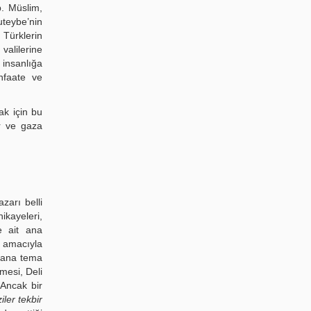
b. Müslim,
uteybe’nin
Türklerin
valilerine
insanlığa
enfaate ve
ak için bu
er ve gaza
azarı belli
ikayeleri,
e ait ana
k amacıyla
ı ana tema
mesi, Deli
 Ancak bir
iler tekbir