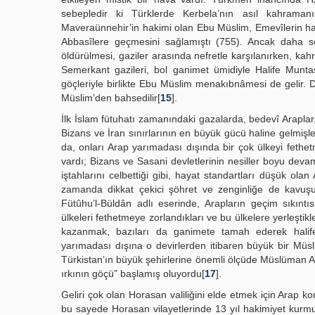
sebepledir ki Türklerde Kerbela’nın asıl kahraman
Maveraünnehir’in hakimi olan Ebu Müslim, Emevîlerin haksı
Abbasîlere geçmesini sağlamıştı (755). Ancak daha s
öldürülmesi, gaziler arasında nefretle karşılanırken, k
Semerkant gazileri, bol ganimet ümidiyle Halife Muntasır
göçleriyle birlikte Ebu Müslim menakıbnâmesi de geli
Müslim’den bahsedilir[
15
].
İlk İslam fütuhatı zamanındaki gazalarda, bedevî Araplar,
Bizans ve İran sınırlarının en büyük gücü haline gelmişle
da, onları Arap yarımadası dışında bir çok ülkeyi feth
vardı; Bizans ve Sasani devletlerinin nesiller boyu devam
iştahlarını celbettiği gibi, hayat standartları düşük ol
zamanda dikkat çekici şöhret ve zenginliğe de kavuşuyor
Fütûhu’l-Büldân adlı eserinde, Arapların geçim sıkınt
ülkeleri fethetmeye zorlandıkları ve bu ülkelere yerleştikleri
kazanmak, bazıları da ganimete tamah ederek halifen
yarımadası dışına o devirlerden itibaren büyük bir Mü
Türkistan’ın büyük şehirlerine önemli ölçüde Müslüman Arap
ırkının göçü” başlamış oluyordu[
17
].
Geliri çok olan Horasan valiliğini elde etmek için Arap 
bu sayede Horasan vilayetlerinde 13 yıl hakimiyet kurmuş