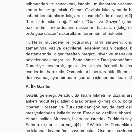
mihmandarı ve sancaktarı, İstanbul muhasarası sırasında
kanun haline gelmiştir. Osman Gazi’nin kılıcı yanında b
sahabi komutanların kılıçlarını kuşandığı da olmuştur[
2
“her Türk asker doğar” sözü, “Gazi ve Gaziye” şahıs
bazılarıdır. Türk ordusunun askerleri, hala silah (kılıç)
ordu gazi olacak”
nakaratlarını terennüm etmektedir.
Türklerin mücadele ile yoğrulmuş Tarih serüveni, önce
zamanında yazıya geçirilerek edebiyatımızın başlıca k
destanlarında, diğer taraftan megazi, siyer ve menakıbn
bölgelerindeki başarıları, Battalnâme ve Danişmendnâme
Rumeli’ye taşınarak, gaza ideolojisinin üçüncü halka
eserlerden hareketle, Osmanlı tarihinin karanlık dönemleri
dolmaya başlayan bir neslin şuuruna işlenen bu idealin k
A. İlk Gaziler
Gazilik geleneği, Anadolu’da İslam hilafeti ile Bizans
askeri hudut teşkilatları olarak ortaya çıkmış olup, böl
itibaren Horasan ve Türkistan’dan çok sayıda gazi gel
meziyetlerinden istifade eden Emevi ve özellikle Abbasi 
Abbasi halifesi Mutasım, İslam ordusundaki Türklerin say
Samerra şehrini kurmuştu[
4
] . P.Wittek de Osmanlıları
teşkilatına dayandığını savunmuştur. Osmanlı gazilerini 