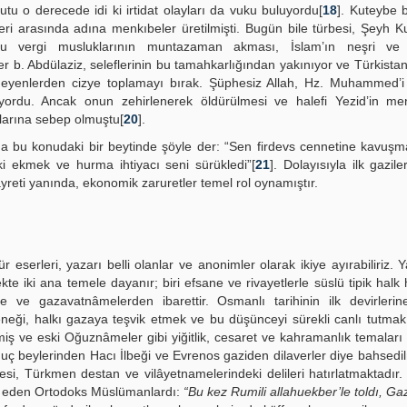
yutu o derecede idi ki irtidat olayları da vuku buluyordu[
18
]. Kuteybe 
eri arasında adına menkıbeler üretilmişti. Bugün bile türbesi, Şeyh K
 bu vergi musluklarının muntazaman akması, İslam’ın neşri ve 
 b. Abdülaziz, seleflerinin bu tamahkarlığından yakınıyor ve Türkistan 
meyenlerden cizye toplamayı bırak. Şüphesiz Allah, Hz. Muhammed’i 
” diyordu. Ancak onun zehirlenerek öldürülmesi ve halefi Yezid’in m
larına sebep olmuştu[
20
].
a bu konudaki bir beytinde şöyle der: “Sen firdevs cennetine kavuşm
i ekmek ve hurma ihtiyacı seni sürükledi”[
21
]. Dolayısıyla ilk gazil
yreti yanında, ekonomik zaruretler temel rol oynamıştır.
r eserleri, yazarı belli olanlar ve anonimler olarak ikiye ayırabiliriz. Y
 iki ana temele dayanır; biri efsane ve rivayetlerle süslü tipik halk h
 ve gazavatnâmelerden ibarettir. Osmanlı tarihinin ilk devirlerin
eneği, halkı gazaya teşvik etmek ve bu düşünceyi sürekli canlı tutma
enmiş ve eski Oğuznâmeler gibi yiğitlik, cesaret ve kahramanlık temalar
i uç beylerinden Hacı İlbeği ve Evrenos gaziden dilaverler diye bahsedil
si, Türkmen destan ve vilâyetnamelerindeki delileri hatırlatmaktadır.
cenk eden Ortodoks Müslümanlardı:
“Bu kez Rumili allahuekber’le toldı, Gaz