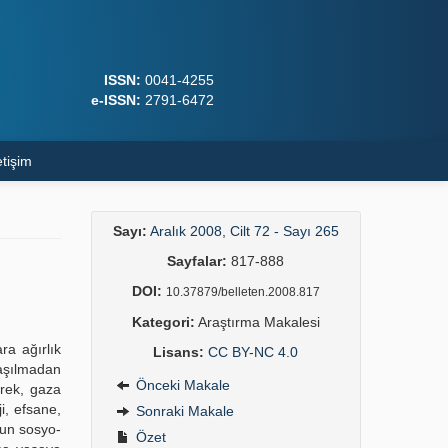
ISSN:
0041-4255
e-ISSN:
2791-6472
etişim
Sayı:
Aralık 2008, Cilt 72 - Sayı 265
Sayfalar:
817-888
DOI:
10.37879/belleten.2008.817
Kategori:
Araştırma Makalesi
ra ağırlık
Lisans:
CC BY-NC 4.0
aşılmadan
Önceki Makale
erek, gaza
ji, efsane,
Sonraki Makale
nun sosyo-
Özet