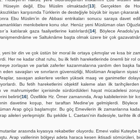
ı Hüseyin değil, Ebu Müslim olmaktadır[
13
]. Gerçekten de Ho
zlıkları karşısında Türklerin de desteğiyle büyük bir isyan çıkararak h
onra Ebu Müslim’in de Abbasi entrikaları sonucu saraya davet edil
ahramanlıkları menkıbelere konu olur. Henüz yeni Müslüman olan Oğuzl
’a katılarak gaza faaliyetlerine katılırlardı[
14
]. Böylece Anadolu’y
r. Danişmendnâme ve Saltuknâme başta olmak üzere bir çok gazavatn
 yeni bir din ve çok üstün bir moral ile ortaya çıkmışlar ve kısa bir z
rdi. Her ne kadar cihat ruhu, bu ilk fetih hareketlerinde önemli bir rol
etmeye zorlayan ve parlak zaferler kazanmalarına yardım den başka fa
 eden savaşları ve sınırların güvensizliği, Müslüman Arapların siyasi v
an Araplar, savaşan askerlere verilen yüksek maaş ve ganimetler dolayı
lardı. Bu fetih hareketlerini objektif kaleme alan ilk tarihçilerden
ısı ve mahrumiyetler içerisinde sürdürdükleri hayat mücadelesi zor
ni belirtir[
16
]. Özellikle Hz. Ömer zamanında, Arap kabilelerinin bir k
in davetine koşup, her taraftan Medine’ye gelmişlerdi. Böylece 
slüman Arap göçü başlamıştır. Bu göç Emevilerin ilk zamanlarına kad
 aileleri yerleşmiştir. Bu şekilde L. Caetani’nin ifadesiyle, tarihte ilk 
komutanlar arasında kıyasıya rekabetler oluyordu. Emevi valisi Kuteybe 
tu. Arap valilerinin bölgeyi adeta haraca kesen iktisadi sömürüleri, b