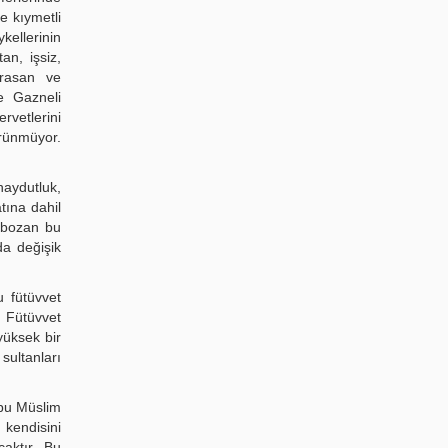
e kıymetli
kellerinin
an, işsiz,
orasan ve
e Gazneli
ervetlerini
örünmüyor.
haydutluk,
tına dahil
ı bozan bu
da değişik
u fütüvvet
e Fütüvvet
yüksek bir
sultanları
Ebu Müslim
 kendisini
aktır. Bu