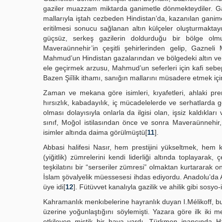
gaziler muazzam miktarda ganimetle dönmekteydiler. Gazne
mallarıyla iştah cezbeden Hindistan’da, kazanılan ganime
eritilmesi sonucu sağlanan altın külçeler oluşturmaktay
güçsüz, serkeş gazilerin doldurduğu bir bölge olm
Maveraünnehir’in çeşitli şehirlerinden gelip, Gaznel
Mahmud’un Hindistan gazalarından ve bölgedeki altın v
ele geçirmek arzusu, Mahmud’un seferleri için kafi se
Bazen Şiîlik ithamı, sanığın mallarını müsadere etmek iç
Zaman ve mekana göre isimleri, kıyafetleri, ahlaki pre
hırsızlık, kabadayılık, iç mücadelelerde ve serhatlarda g
olması dolayısıyla onlarla da ilgisi olan, işsiz kaldıkl
sınıf, Moğol istilasından önce ve sonra Maveraünnehir,
isimler altında daima görülmüştü[
11
].
Abbasi halifesi Nasır, hem prestijini yükseltmek, hem 
(yiğitlik) zümrelerini kendi liderliği altında toplayarak
teşkilatını bir “serseriler zümresi” olmaktan kurtararak 
İslam şövalyelik müessesesi ihdas ediyordu. Anadolu’da A
üye idi[
12
]. Fütüvvet kanalıyla gazilik ve ahilik gibi sosy
Kahramanlık menkıbelerine hayranlık duyan I.Mélikoff, 
üzerine yoğunlaştığını söylemişti. Yazara göre ilk ik
etkileyen mistik bir hava vardı. Türkmen inancında H