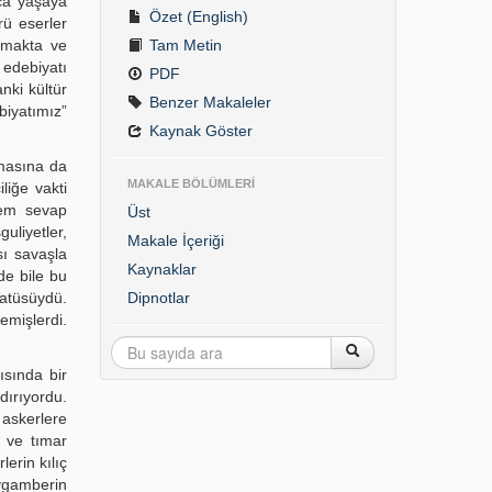
ca yaşaya
Özet (English)
rü eserler
atmakta ve
Tam Metin
 edebiyatı
PDF
nki kültür
Benzer Makaleler
biyatımız”
Kaynak Göster
lmasına da
MAKALE BÖLÜMLERİ
liğe vakti
hem sevap
Üst
uliyetler,
Makale İçeriği
sı savaşla
Kaynaklar
de bile bu
tatüsüydü.
Dipnotlar
emişlerdi.
ısında bir
ırıyordu.
 askerlere
i ve tımar
lerin kılıç
eygamberin