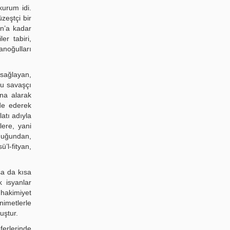
kurum idi.
zeştçi bir
an’a kadar
er tabiri,
anoğulları
 sağlayan,
bu savaşçı
ına alarak
de ederek
atı adıyla
lere, yani
lduğundan,
ü’l-fityan,
a da kısa
 isyanlar
hakimiyet
imetlerle
uştur.
ferlerinde