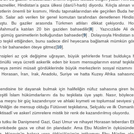
liler, Hindistan’a gaza ülkesi (darü’l-harb) diyordu. Kılıçla alınan v
tlerin önemli bir kısmını, Hindu tapınaklarından ele geçirilen Buda hey
dı. Salar adı verilen bir genel komutan tarafından denetlenen Hindist
uştu. Bu gaziler arasında Türkmen atlıları dikkat çekiyordu. H
i Mahmud’a katılan 20 bin gaziden bahsedilir[
8
] . Yazıcızâde Ali d
e gümüş ganimetlerin bolluğundan bahseder[
9
] . Dolayısıyla Hindistan s
bep teşkil ettiğinden, bunu sadece dinî heyecana bağlamak mümkün g
in bir bahaneden öteye gitmez[
10
].
nsipleri az çok değişime uğrayan, büyük şehirlerde fırsat buldukça 
önüllü veya ücretli askerlik eden bir kısım mensuplarının esnaf teşkila
arı veya zemini müsait gördüklerinde büyük merkezlerin sosyal nizamın
 Horasan, İran, Irak, Anadolu, Suriye ve hatta Kuzey Afrika sahasın
kendisine bir dayanak bulmak için halifeliğin nüfuz sahasına giren b
, çeşitli İslam hükümdarlarını da bu teşkilata üye yaptı. Nasır, böylec
ona meşru bir güç kazandırıyor ve ahlaki kıymeti ve toplumsal seviyesi 
hiliğin de mensup olduğu Fütüvvet teşkilatına, Selçuklu ve ilk Osmanlı 
o-iktisadî ve askerî zümrelere mistik bir renk de kazandırılmış oluyordu.
bu tutku ile Danişmend Gazi, Gazi Umur ve nihayet Horasan teberdarı 
i menkıbede gaza ve cihat ön plandadır. Ama Ebu Müslim’in öyküsünde
z. Hüseyin’in haksız yere öldürülüşünün intikamını Ebu Müslim alac