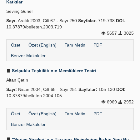
Katkılar
Yayın Politikaları
Sevinç Günel
Sayı:
Kılavuzlar
Aralık 2003, Cilt 67 - Sayı 250
Sayfalar:
719-738
DOI:
10.37879/belleten.2003.719
İletişim
5657
3025
Özet
Özet (English)
Tam Metin
PDF
Benzer Makaleler
Selçuklu Teşkilâtı’nın Memlûklere Tesiri
Altan Çetın
Sayı:
Nisan 2004, Cilt 68 - Sayı 251
Sayfalar:
105-130
DOI:
10.37879/belleten.2004.105
6969
2952
Özet
Özet (English)
Tam Metin
PDF
Benzer Makaleler
“Suriye Şişeleri”nin Taşınma Biçimlerine İlişkin Yeni Bir