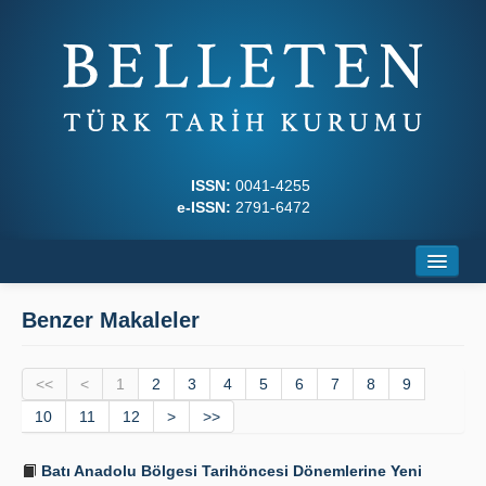
ISSN:
0041-4255
e-ISSN:
2791-6472
Ana Sayfa
Benzer Makaleler
Hakkında
<<
Dergi Kurulları
<
1
2
3
4
5
6
7
8
9
10
11
12
>
>>
Yazım Kuralları
Batı Anadolu Bölgesi Tarihöncesi Dönemlerine Yeni
İlkeler