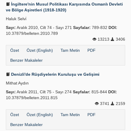
İngiltere'nin Musul Politikası Karşısında Osmanlı Devleti
ve Bölge Aşiretleri (1918-1920)
Haluk Selvi̇
Sayı:
Aralık 2010, Cilt 74 - Sayı 271
Sayfalar:
789-832
DOI:
10.37879/belleten.2010.789
13213
3406
Özet
Özet (English)
Tam Metin
PDF
Benzer Makaleler
Denizli'de Rüşdiyelerin Kuruluşu ve Gelişimi
Mithat Aydın
Sayı:
Aralık 2011, Cilt 75 - Sayı 274
Sayfalar:
815-844
DOI:
10.37879/belleten.2011.815
3741
2159
Özet
Özet (English)
Tam Metin
PDF
Benzer Makaleler