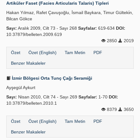
Artiküler Faset (Facies Articularis Talaris) Tipleri
Hakan Yılmaz, Rafet Çavuşoğlu, İ̇smail Baykara, Timur Gülteki̇n,
Bilcan Gökce
Sayı:
Aralık 2009, Cilt 73 - Sayı 268
Sayfalar:
619-634
DOI:
10.37879/belleten.2009.619
2850
2019
Özet
Özet (English)
Tam Metin
PDF
Benzer Makaleler
İzmir Bölgesi Orta Tunç Çağı Seramiği
Ayşegül Aykurt
Sayı:
Nisan 2010, Cilt 74 - Sayı 269
Sayfalar:
1-70
DOI:
10.37879/belleten.2010.1
8379
3650
Özet
Özet (English)
Tam Metin
PDF
Benzer Makaleler