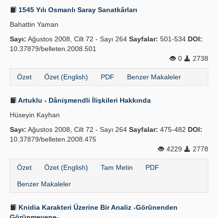
1545 Yılı Osmanlı Saray Sanatkârları
Bahattin Yaman
Sayı:
Ağustos 2008, Cilt 72 - Sayı 264
Sayfalar:
501-534
DOI:
10.37879/belleten.2008.501
0
2738
Özet
Özet (English)
PDF
Benzer Makaleler
Artuklu - Dânişmendli İlişkileri Hakkında
Hüseyin Kayhan
Sayı:
Ağustos 2008, Cilt 72 - Sayı 264
Sayfalar:
475-482
DOI:
10.37879/belleten.2008.475
4229
2778
Özet
Özet (English)
Tam Metin
PDF
Benzer Makaleler
Knidia Karakteri Üzerine Bir Analiz -Görünenden
Görünmeyene-