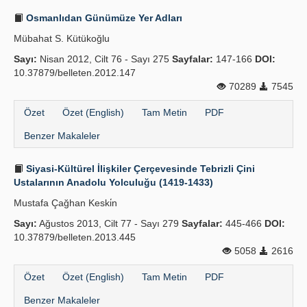
Osmanlıdan Günümüze Yer Adları
Mübahat S. Kütükoğlu
Sayı:
Nisan 2012, Cilt 76 - Sayı 275
Sayfalar:
147-166
DOI:
10.37879/belleten.2012.147
70289
7545
Özet
Özet (English)
Tam Metin
PDF
Benzer Makaleler
Siyasi-Kültürel İlişkiler Çer­çevesinde Tebrizli Çini
Ustalarının Anadolu Yolculuğu (1419-1433)
Mustafa Çağhan Keski̇n
Sayı:
Ağustos 2013, Cilt 77 - Sayı 279
Sayfalar:
445-466
DOI:
10.37879/belleten.2013.445
5058
2616
Özet
Özet (English)
Tam Metin
PDF
Benzer Makaleler