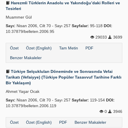
Harezmli Türklerin Anadolu ve Yakındoğu’daki Rolleri ve
Tesirleri
Muammer Gül
Sayı:
Nisan 2006, Cilt 70 - Sayı 257
Sayfalar:
95-118
DOI:
10.37879/belleten.2006.95
29033
3699
Özet
Özet (English)
Tam Metin
PDF
Benzer Makaleler
Türkiye Selçukluları Döneminde ve Sonrasında Vefai
Tarikatı (Vefaiyye) (Türkiye Popüler Tasavvuf Tarihine Farklı
Bir Yaklaşım)
Ahmet Yaşar Ocak
Sayı:
Nisan 2006, Cilt 70 - Sayı 257
Sayfalar:
119-154
DOI:
10.37879/belleten.2006.119
0
3946
Özet
Özet (English)
PDF
Benzer Makaleler