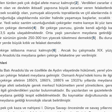
ilen türden pek çok doğal afete maruz kalmıştır[
2
] . Verdikleri zararlar 
den olan ve devletin iktisadî yapısına büyük zararlar veren felaketlerd
üksek sıcaklığı olan, yumuşak alüvyonlu topraklarda ve çöl alanlarında ö
 yoğunluğa ulaştıklarında sürüler halinde yaşamaya başlarlar, sıcaklık
lar. Yedi sekiz santim uzunluğundaki çekirgeler metre kareye iki yüz ta
yon çekirge demektir[
4
] . Bir çekirge yavrusu, günde kendi ağırlığı k
3-3,5 ayda ulaşabilmektedir. Orta yaşlı yavruların meydana getirdiği
bir sürünün günde 250-300 ton yiyecek tüketmesi demektir[
5
] . Bu duru
r yerde büyük kıtlık ve felaket demektir.
irge istilasına maruz kalmıştır[
6
] . Ancak bu çalışmada XIX. yüzyı
ı Anadolu’da meydana gelen çekirge felaketine yer verilmiştir.
hleri
ında Batı Anadolu’da ve özellikle de Aydın vilayetinde hükûmeti, yerel yöne
çekirge felaketi meydana gelmiştir. Osmanlı Arşivi’ndeki konu ile ilgil
kirge afetinin 1850’li, 1860’lı, 1880’li ve 1910’lu yıllarda meydana
irge afeti sebebiyle gerek merkezî hükûmetten yerel yöneticilere, ger
 ilgili gönderdikleri yazılar bulunmaktadır. Bu yazılardan ve gazetelerd
ydana geldiği tespit edilebilmektedir. Bu kaynaklar doğrultusunda a
ydana geldiği kronolojik olarak belirtilmiştir.
le pek çok kaza ve nahiyesi I. Dünya Savaşı öncesinde ve savaş yılların