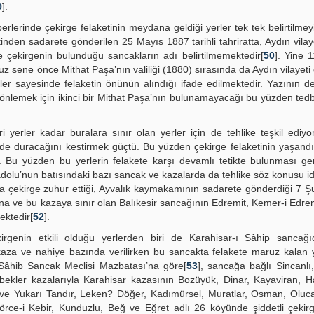
9
].
rlerinde çekirge felaketinin meydana geldiği yerler tek tek belirtilme
etinden sadarete gönderilen 25 Mayıs 1887 tarihli tahriratta, Aydın vilay
kte çekirgenin bulunduğu sancakların adı belirtilmemektedir[
50
]. Yine 
z sene önce Mithat Paşa’nın valiliği (1880) sırasında da Aydın vilayeti
mler sayesinde felaketin önünün alındığı ifade edilmektedir. Yazının 
önlemek için ikinci bir Mithat Paşa’nın bulunamayacağı bu yüzden tedb
eri yerler kadar buralara sınır olan yerler için de tehlike teşkil ediy
de duracağını kestirmek güçtü. Bu yüzden çekirge felaketinin yaşandı
di. Bu yüzden bu yerlerin felakete karşı devamlı tetikte bulunması ge
adolu’nun batısındaki bazı sancak ve kazalarda da tehlike söz konusu id
da çekirge zuhur ettiği, Ayvalık kaymakamının sadarete gönderdiği 7 
ına ve bu kazaya sınır olan Balıkesir sancağının Edremit, Kemer-i Edre
ektedir[
52
].
rgenin etkili olduğu yerlerden biri de Karahisar-ı Sâhip sancağıd
e kaza ve nahiye bazında verilirken bu sancakta felakete maruz kalan 
ı Sâhib Sancak Meclisi Mazbatası’na göre[
53
], sancağa bağlı Sincanlı,
ekler kazalarıyla Karahisar kazasının Bozüyük, Dinar, Kayaviran, H
 ve Yukarı Tandır, Leken? Döğer, Kadımürsel, Muratlar, Osman, Oluca
rce-i Kebir, Kunduzlu, Beğ ve Eğret adlı 26 köyünde şiddetli çekirg