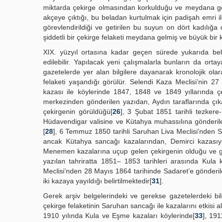
miktarda çekirge olmasından korkulduğu ve meydana gelen 
akçeye çıktığı, bu beladan kurtulmak için padişah emri il
görevlendirildiği ve getirilen bu suyun on dört kadılığa d
şiddetli bir çekirge felaketi meydana gelmiş ve büyük bir 
XIX. yüzyıl ortasına kadar geçen sürede yukarıda beli
edilebilir. Yapılacak yeni çalışmalarla bunların da ort
gazetelerde yer alan bilgilere dayanarak kronolojik olar
felaketi yaşandığı görülür. Selendi Kaza Meclisi’nin 2
kazası ile köylerinde 1847, 1848 ve 1849 yıllarında çe
merkezinden gönderilen yazıdan, Aydın taraflarında çık
çekirgenin görüldüğü[
26
], 3 Şubat 1851 tarihli tezkere-
Hüdavendigar valisine ve Kütahya muhassılına gönderil
[
28
], 6 Temmuz 1850 tarihli Saruhan Liva Meclisi’nden S
ancak Kütahya sancağı kazalarından, Demirci kazasıy
Menemen kazalarına uçup gelen çekirgenin olduğu ve gay
yazılan tahriratta 1851– 1853 tarihleri arasında Kula k
Meclisi’nden 28 Mayıs 1864 tarihinde Sadaret’e gönderi
iki kazaya yayıldığı belirtilmektedir[
31
].
Gerek arşiv belgelerindeki ve gerekse gazetelerdeki bi
çekirge felaketinin Saruhan sancağı ile kazalarını etkisi 
1910 yılında Kula ve Eşme kazaları köylerinde[
33
], 191