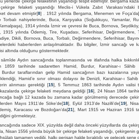
 şu yerlerde çekirge felaketinin yaşandığı tespit edilmiştir. Bergama kaz
irge felaketi yaşandığı Meclis-i Vükela Zabıt Varakası’ndaki bi
ket devam etmiştir[
8
] . 1912 yılında Bergama, Menemen ve Foça’da
 Torbalı nahiyelerinde, Buca, Karşıyaka (Soğukkuyu, Yamanlar, Rum 
(Kemalpaşa), 1914 yılında İzmir ve çevresi ile Buca, Bornova, Seydiköy, 
], 1915 yılında Ödemiş, Tire, Kuşadası, Seferihisar, Değirmendere, 
e, Dikili, Bornova, Buca, Torbalı, Değirmendere, Seferihisar, Bayınd
telerdeki haberlerden anlaşılmaktadır. Bu bilgiler, İzmir sancağı ve k
isi altında olduğunu göstermektedir.
i sâmîde Aydın sancağında toplanmasında ve itlafında halka bıkkınl
n 1859 tarihinde sadaretten Hamid, Burdur, Karahisar-ı Sâhib
 Burdur taraflarından gelip Hamid sancağının bazı kazalarına yayı
endiği, Hamid’e sınır olması dolayısı ile Denizli, Karahisar-ı Sahi
erin alınması gerektiği [
15
], 5 Temmuz 1863 tarihinde Aydın valisi 
kazalarda çekirge felaketi meydana geldiği [
16
], 24 Nisan 1864 tarih
ancağa bağlı 12 kazada bu zamana kadar görülmemiş derecede çekir
lerden Mayıs 1911’de Söke’de[
18
], Eylül 1913’de Nazilli’de[
19
], Nis
 Ödemiş, Karacasu ve Bozdoğan’da[
21
], Mart 1915 ve Haziran 1916 ta
diğini görmekteyiz.
ncağında sadece XIX. yüzyılda değil daha önceki yüzyıllarda da çekirg
, Nisan 1556 yılında büyük bir çekirge felaketi yaşandığı, çekirgenin
hsûlatı tamamen yediği, halkı perişan halde bıraktığı ve gelecek sene 