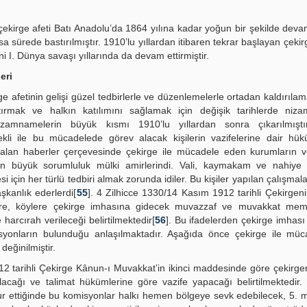
 çekirge afeti Batı Anadolu’da 1864 yılına kadar yoğun bir şekilde devam
sa sürede bastırılmıştır. 1910’lu yıllardan itibaren tekrar başlayan çekir
ini I. Dünya savaşı yıllarında da devam ettirmiştir.
eri
e afetinin gelişi güzel tedbirlerle ve düzenlemelerle ortadan kaldırıla
rtırmak ve halkın katılımını sağlamak için değişik tarihlerde niza
izamnamelerin büyük kısmı 1910’lu yıllardan sonra çıkarılmıştır
li ile bu mücadelede görev alacak kişilerin vazifelerine dair hük
lan haberler çerçevesinde çekirge ile mücadele eden kurumların ve 
en büyük sorumluluk mülki amirlerindi. Vali, kaymakam ve nahiye 
 için her türlü tedbiri almak zorunda idiler. Bu kişiler yapılan çalışmal
şkanlık ederlerdi[
55
]. 4 Zilhicce 1330/14 Kasım 1912 tarihli Çekirgen
re, köylere çekirge imhasına gidecek muvazzaf ve muvakkat mem
arcırah verileceği belirtilmektedir[
56
]. Bu ifadelerden çekirge imhası
misyonların bulunduğu anlaşılmaktadır. Aşağıda önce çekirge ile müc
değinilmiştir.
2 tarihli Çekirge Kânun-ı Muvakkat’in ikinci maddesinde göre çekirge
lacağı ve talimat hükümlerine göre vazife yapacağı belirtilmektedir.
r ettiğinde bu komisyonlar halkı hemen bölgeye sevk edebilecek, 5.