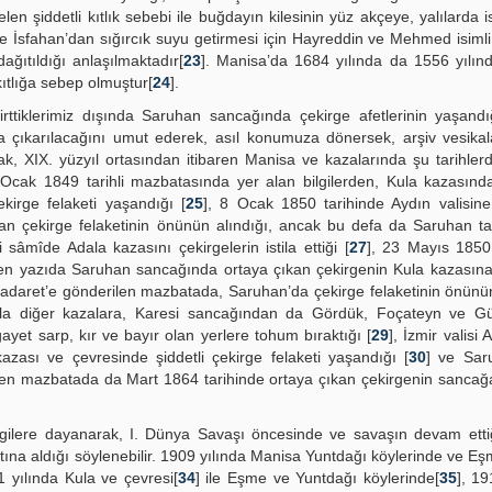
şiddetli kıtlık sebebi ile buğdayın kilesinin yüz akçeye, yalılarda is
e İsfahan’dan sığırcık suyu getirmesi için Hayreddin ve Mehmed isimli i
ağıtıldığı anlaşılmaktadır[
23
]. Manisa’da 1684 yılında da 1556 yılın
kıtlığa sebep olmuştur[
24
].
rttiklerimiz dışında Saruhan sancağında çekirge afetlerinin yaşand
aya çıkarılacağını umut ederek, asıl konumuza dönersek, arşiv vesika
ak, XIX. yüzyıl ortasından itibaren Manisa ve kazalarında şu tarihler
7 Ocak 1849 tarihli mazbatasında yer alan bilgilerden, Kula kazasınd
kirge felaketi yaşandığı [
25
], 8 Ocak 1850 tarihinde Aydın valisin
an çekirge felaketinin önünün alındığı, ancak bu defa da Saruhan ta
i sâmîde Adala kazasını çekirgelerin istila ettiği [
27
], 23 Mayıs 1850
en yazıda Saruhan sancağında ortaya çıkan çekirgenin Kula kazasına
adaret’e gönderilen mazbatada, Saruhan’da çekirge felaketinin önünün
la diğer kazalara, Karesi sancağından da Gördük, Foçateyn ve Güz
et sarp, kır ve bayır olan yerlere tohum bıraktığı [
29
], İzmir valisi 
azası ve çevresinde şiddetli çekirge felaketi yaşandığı [
30
] ve Sar
len mazbatada da Mart 1864 tarihinde ortaya çıkan çekirgenin sancağ
lgilere dayanarak, I. Dünya Savaşı öncesinde ve savaşın devam ettiğ
altına aldığı söylenebilir. 1909 yılında Manisa Yuntdağı köylerinde ve Eş
1 yılında Kula ve çevresi[
34
] ile Eşme ve Yuntdağı köylerinde[
35
], 19