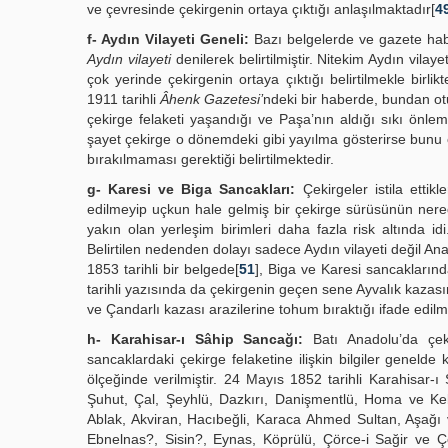
ve çevresinde çekirgenin ortaya çıktığı anlaşılmaktadır[
4
f- Aydın Vilayeti Geneli:
Bazı belgelerde ve gazete habe
Aydın vilayeti
denilerek belirtilmiştir. Nitekim Aydın vilay
çok yerinde çekirgenin ortaya çıktığı belirtilmekle birli
1911 tarihli
Âhenk Gazetesi’
ndeki bir haberde, bundan otu
çekirge felaketi yaşandığı ve Paşa’nın aldığı sıkı önle
şayet çekirge o dönemdeki gibi yayılma gösterirse bunu 
bırakılmaması gerektiği belirtilmektedir.
g- Karesi ve Biga Sancakları:
Çekirgeler istila ettikl
edilmeyip uçkun hale gelmiş bir çekirge sürüsünün nere
yakın olan yerleşim birimleri daha fazla risk altında i
Belirtilen nedenden dolayı sadece Aydın vilayeti değil An
1853 tarihli bir belgede[
51
], Biga ve Karesi sancakların
tarihli yazısında da çekirgenin geçen sene Ayvalık kazas
ve Çandarlı kazası arazilerine tohum bıraktığı ifade edilm
h- Karahisar-ı Sâhip Sancağı:
Batı Anadolu’da çeki
sancaklardaki çekirge felaketine ilişkin bilgiler geneld
ölçeğinde verilmiştir. 24 Mayıs 1852 tarihli Karahisar-
Şuhut, Çal, Şeyhlü, Dazkırı, Danişmentlü, Homa ve Keb
Ablak, Akviran, Hacıbeğli, Karaca Ahmed Sultan, Aşağı
Ebnelnas?, Sisin?, Eynas, Köprülü, Çörce-i Sağir ve Çö