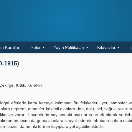
m Kuralları
İlkeler
Yayın Politikaları
Kılavuzlar
İl
0-1915)
ekirge, Kıtlık, Kuraklık
ğal afetlerle karşı karşıya kalmıştır. Bu felaketleri, yer, atmosfer ve
lara deprem; atmosfer kökenli olanlara don, dolu, sel, soğuk, yıldırım,
ıklar ve zararlı haşerelerin sayısındaki aşırı artış örnek olarak verilebil
ı kalırken bir kısmı da geniş alanlara sirayet ederek tahribata sebep olab
n, bazısı da her iki türden kayıplara yol açabilmektedir.