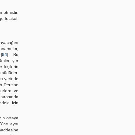
 etmiştir.
ge felaketi
mayacağını
mnameler,
[
54
]. Bu
ümler yer
kişilerin
müdürleri
arı yerinde
in Dercine
urlara ve
 sırasında
adele için
nin ortaya
 Yine aynı
 maddesine