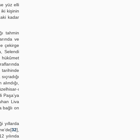
e yüz elli
ki kişinin
daki kadar
ığı tahmin
larında ve
de çekirge
a, Selendi
e hükûmet
raflarında
 tarihinde
 sıçradığı
 alındığı,
elhisar-ı
Ali Paşa’ya
uhan Liva
a bağlı on
i yıllarda
me’de[
32
],
12 yılında