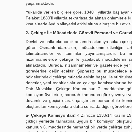
yaşanmaktadır.
Yukarıda verilen bilgilere göre, 1840’lı yıllarda başlayan
Felaket 1880’li yıllarda tekrarlasa da alınan önlemlerle kı
kısa sürede Aydın vilayetini etkisi altına almış ve bu etkis
2- Çekirge İle Mücadelede Görevli Personel ve Görevl
Devleti ve halkı ekonomik anlamda sıkıntıya sokan çekirg
gören Osmanlı idarecileri, mücadelenin etkinliğini a
talimatnameler ve tamimler yayınlamışlardır. Bu n
nizamnamelerde çekirge ile yapılacak mücadelenin şek
almaktadır. Burada, nizamnameler ve gazetelerde yer a
görevlerine değinilecektir. Şüphesiz bu mücadelede 
bölgelerindeki çekirge mücadelesinin başarı ile yürütülmesi
denetler, yeni tedbirler alır ve çekirge komisyonlarına ba
Dair Muvakkat Çekirge Kanunu’nun 7. maddesine gö
komisyon üyelerine, harcırah kanununa göre yevmiye ve h
devamlı ve geçici olarak çalıştırılan personel ile ko
oluşturulan komisyonlara daha sonra da diğer görevlilere 
a- Çekirge Komisyonları:
4 Zilhicce 1330/14 Kasım 191
çıktığı yerlerde talimatına uygun bir komisyon oluşturu
kanunun 6. maddesinde herhangi bir yerde çekirge zuhu