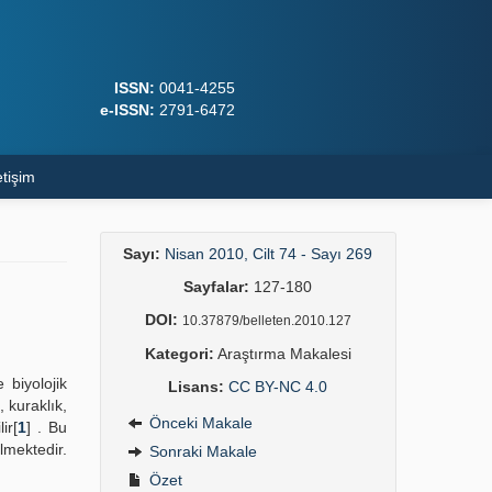
ISSN:
0041-4255
e-ISSN:
2791-6472
etişim
Sayı:
Nisan 2010, Cilt 74 - Sayı 269
Sayfalar:
127-180
DOI:
10.37879/belleten.2010.127
Kategori:
Araştırma Makalesi
 biyolojik
Lisans:
CC BY-NC 4.0
 kuraklık,
Önceki Makale
ir[
1
] . Bu
ilmektedir.
Sonraki Makale
Özet