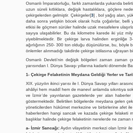
Osmanlı İmparatorluğu, farklı zamanlarda yukarıda belirt
uzun süreli kıtlıklara, değişik hastalıklara, göçlere ne
çekirgelerden gelmiştir. Çekirgeler[
3
] , bol yağış alan, y
daha sonra yetişkin böcek olarak hızla çoğalırlar, belli
etkisi ile göçmen sürüler halinde uzak mesafelere ulaşır
sayıya ulaşabilirler. Bu da kilometre karede iki yüz mil
yiyebilmektedir. Bir çekirge larva halinden erginliğe 
ağırlığının 250- 300 ton olduğu düşünülürse, bu, böyle 
önlemler alınmadığı takdirde çekirge istilasına uğrayan bi
Osmanlı Devleti’nin değişik bölgeleri zaman zaman çek
yarısından I. Dünya Savaşı yıllarına kadarki dönemde Bat
1- Çekirge Felaketinin Meydana Geldiği Yerler ve Tari
XIX. yüzyılın ikinci yarısı ile I. Dünya Savaşı yılları aras
ahâliyi hem maddî hem de manevî anlamda sıkıntıya sokan 
ve İzmir’de yayınlanan gazetelerde yer alan haberler çe
göstermektedir. Belirtilen bölgelerde meydana gelen çek
yöneticilerden hükûmet merkezine ve birbirlerine afet ile
haberlerden hangi sancak ve kazada çekirge felaketi me
başlıklar halinde çekirge felaketinin nerelerde ne zaman me
a- İzmir Sancağı:
Aydın vilayetinin merkezi olan İzmir i