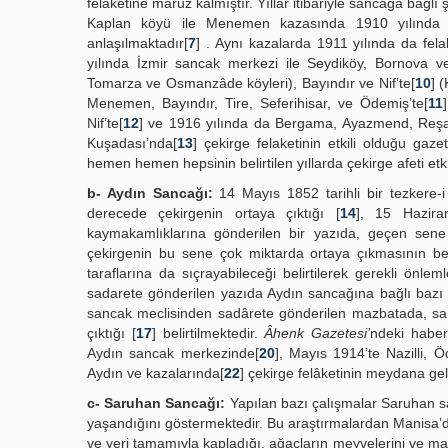
felaketine maruz kalmıştır. Yıllar itibariyle sancağa bağlı
Kaplan köyü ile Menemen kazasında 1910 yılında çek
anlaşılmaktadır[
7
] . Aynı kazalarda 1911 yılında da fela
yılında İzmir sancak merkezi ile Seydiköy, Bornova ve
Tomarza ve Osmanzâde köyleri), Bayındır ve Nif’te[
10
] 
Menemen, Bayındır, Tire, Seferihisar, ve Ödemiş’te[
11
Nif’te[
12
] ve 1916 yılında da Bergama, Ayazmend, Reşadiy
Kuşadası’nda[
13
] çekirge felaketinin etkili olduğu gaze
hemen hemen hepsinin belirtilen yıllarda çekirge afeti etk
b- Aydın Sancağı:
14 Mayıs 1852 tarihli bir tezkere-
derecede çekirgenin ortaya çıktığı [
14
], 15 Hazira
kaymakamlıklarına gönderilen bir yazıda, geçen sene
çekirgenin bu sene çok miktarda ortaya çıkmasının bekl
taraflarına da sıçrayabileceği belirtilerek gerekli önleml
sadarete gönderilen yazıda Aydın sancağına bağlı bazı 
sancak meclisinden sadârete gönderilen mazbatada, s
çıktığı [
17
] belirtilmektedir.
Âhenk Gazetesi’
ndeki haber
Aydın sancak merkezinde[
20
], Mayıs 1914’te Nazilli,
Aydın ve kazalarında[
22
] çekirge felâketinin meydana gel
c- Saruhan Sancağı:
Yapılan bazı çalışmalar Saruhan sa
yaşandığını göstermektedir. Bu araştırmalardan Manisa’da
ve yeri tamamıyla kapladığı, ağaçların meyvelerini ve ma