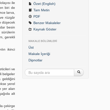
dolayısı ile
Özet (English)
en biri de
Tam Metin
nce larva,
PDF
 ve rüzgâr
ne düşecek
Benzer Makaleler
adar besin
Kaynak Göster
 sürülerin
m, gerekli
MAKALE BÖLÜMLERİ
Üst
lın ikinci
Makale İçeriği
Dipnotlar
ticileri ve
i belgeler
 geldiğini
ekse yerel
e yer alan
şağıda alt
da çekirge