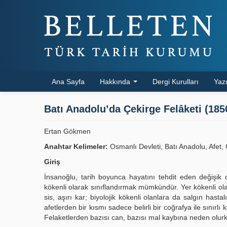
Ana Sayfa
Hakkında
Dergi Kurulları
Yazı
Batı Anadolu’da Çekirge Felâketi (185
Ertan Gökmen
Anahtar Kelimeler:
Osmanlı Devleti, Batı Anadolu, Afet, Ç
Giriş
İnsanoğlu, tarih boyunca hayatını tehdit eden değişik do
kökenli olarak sınıflandırmak mümkündür. Yer kökenli olan
sis, aşırı kar; biyolojik kökenli olanlara da salgın hastal
afetlerden bir kısmı sadece belirli bir coğrafya ile sınırl
Felaketlerden bazısı can, bazısı mal kaybına neden olurke