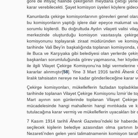
göre de ihtiyaç halinde çekirgenin meydana çıktığı yer
karar verebilecekti. Şayet komisyon üyeleri köylere gidece
Kanunlarda çekirge komisyonlarının görevleri genel olara
bu komisyonların yaptığı işlere dair epeyce malumat vardır
sorumlu kişilerdi. Bu doğrultuda Aydın vilayeti valisi vilay
merkezinde oluşturduğu komisyon vasıtasıyla çekirg
komisyonunu toplayarak ziraat müdüründen ve komisyo
tarihinde Vali Bey’in başkalığında toplanan komisyonda, 
ile Buca ve Karşıyaka gibi belediyesi olan yerlerde çeki
başkanları sorumluluğunda görev yapmasına, her köyden 
ile ilgili Vilayet Çekirge Komisyonu’na bilgi vermelerin
kararlar alınmıştır[
58
]. Yine 3 Mart 1916 tarihli
Âhenk G
liralık tahsisatın nereye ne kadar gönderileceğine karar v
Çekirge komisyonları, mükelleflerin fazladan topladık
tarihinde toplanan Vilayet Çekirge Komisyonu İzmir’de to
Mart ayının son günlerinde toplanan Vilayet Çekirg
mücadelesinde hangi mahallenin hangi mıntıkada ve k
tutulacağına karar vermiş ve mükelleflerin uyacakları bir
7 Kasım 1914 tarihli
Âhenk Gazetesi’
ndeki bir haberde
seçilecek kişilerin belediye azasından olma şartının 
Nezareti’nden gelen yeni talimatnamenin komisyon tarafı