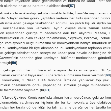
lere başka köylerden kimse getirilmesine ve bunlara ne kadar ücret ö
k olurlarsa onlar da harcırah alabileceklerdi[
57
].
k yukarıda açıklandığı şekilde olmakla birlikte, İzmir’de yayınlanan g
. Vilayet valileri görev yaptıkları yerlerin her türlü işlerinden birinc
eti istila eden çekirge felaketinden sorumlu en yetkili kişi idi. Aydın val
e mücadelesine yön veriyordu. Aydın vilayeti valisi zaman zama
n üyelerinden çekirge mücadelesine dair bilgi alıyordu. Mesela, E
mükelleflerin 30 okka çekirge toplamasına, Seydiköy, Bornova, Torbalı 
rge komisyonları oluşturulmasına ve komisyonların nahiye müdürleri il
bu komisyonlara bir üye alınmasına, bu komisyonların toplanan çekir
e ve çekirge tahsisatından nereye ne kadar para havale edileceğine da
azetesi’
nin haberine göre komisyon, hükûmet merkezinden gönderil
ermiştir[
59
].
ları çekirge tohumlarının kaça alınacağına da karar veriyordu. 16 
planan çekirgenin kıyyesinin 60 paradan alınmasına karar vermiştir[
60
e Komisyonu, 2 Nisan 1914 tarihinde İzmir’de yapılacak top yekû
imlerin gözetiminde görev yapacağına, kimlerin çekirge mücadelesi
 de talimatname yayınlamıştır[
61
].
, Vilayet Çekirge Komisyonu’nda alınan karar gereğince, çekirge ko
bulunmadığı, yardımsever kişilerin de bu komisyonlara üye olabilece
ndan her tarafa gönderildiği, bu talimatname gereğince her tarafta k