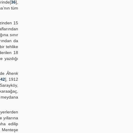
rinde[
36
],
sa’nın tüm
ezinden 15
aflarından
ğına sınır
arından da
ir tehlike
derilen 18
e yazdığı
i de
Âhenk
[
42
], 1912
 Sarayköy,
karaağaç,
eri meydana
 yerlerden
 yıllarına
ha edilip
da Menteşe