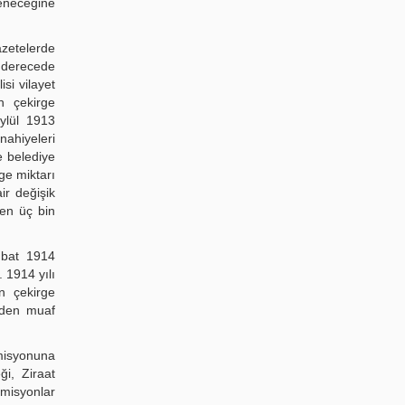
deneceğine
azetelerde
i derecede
isi vilayet
n çekirge
ylül 1913
nahiyeleri
e belediye
ge miktarı
ir değişik
en üç bin
Şubat 1914
]. 1914 yılı
n çekirge
nden muaf
misyonuna
ği, Ziraat
omisyonlar