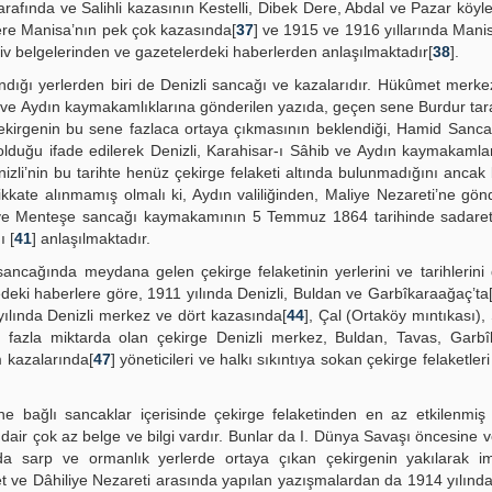
rafında ve Salihli kazasının Kestelli, Dibek Dere, Abdal ve Pazar köyle
ere Manisa’nın pek çok kazasında[
37
] ve 1915 ve 1916 yıllarında Mani
şiv belgelerinden ve gazetelerdeki haberlerden anlaşılmaktadır[
38
].
andığı yerlerden biri de Denizli sancağı ve kazalarıdır. Hükûmet merk
 ve Aydın kaymakamlıklarına gönderilen yazıda, geçen sene Burdur tar
ekirgenin bu sene fazlaca ortaya çıkmasının beklendiği, Hamid Sanca
olduğu ifade edilerek Denizli, Karahisar-ı Sâhib ve Aydın kaymakaml
nizli’nin bu tarihte henüz çekirge felaketi altında bulunmadığını ancak b
kate alınmamış olmalı ki, Aydın valiliğinden, Maliye Nezareti’ne gön
ve Menteşe sancağı kaymakamının 5 Temmuz 1864 tarihinde sadaret
ı [
41
] anlaşılmaktadır.
ancağında meydana gelen çekirge felaketinin yerlerini ve tarihlerin
ki haberlere göre, 1911 yılında Denizli, Buldan ve Garbîkaraağaç’ta
yılında Denizli merkez ve dört kazasında[
44
], Çal (Ortaköy mıntıkası),
e fazla miktarda olan çekirge Denizli merkez, Buldan, Tavas, Garbî
m kazalarında[
47
] yöneticileri ve halkı sıkıntıya sokan çekirge felaketl
e bağlı sancaklar içerisinde çekirge felaketinden en az etkilenmiş
air çok az belge ve bilgi vardır. Bunlar da I. Dünya Savaşı öncesine ve
nda sarp ve ormanlık yerlerde ortaya çıkan çekirgenin yakılarak im
ret ve Dâhiliye Nezareti arasında yapılan yazışmalardan da 1914 yılın