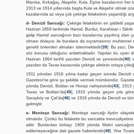
Manisa, Kırkağaç, Alaşehir, Kula, Eşme kazalarının her ta
1913 ve 1914 yıllarında başta Kula ve Alaşehir olmak üz
kazalarında az veya çok çekirge felaketinin yaşandığı ar
d- Denizli Sancağı:
Çekirge felaketinin en şiddetli yaş
Haziran 1859 tarihinde Hamid, Burdur, Karahisar-ı Sâhib
gelip Hamid sancağının bazı kazalarına yayılmış olan ç
olması dolayısı ile buralara da sıçramasının muhtemel 
gerekli önlemleri almaları istenmektedir[
39
]. Bu yazı, De
söz konusu olduğunu anlatmaktadır. Yapılan bu uyarı dik
Haziran 1864 tarihli yazıdan Denizli ve çevresinde[
40
] 
yazıdan da Tavas kazasında çekirge afetinin ortaya çıktığ
1911 yılından 1916 yılına kadar geçen sürede Denizli s
Gazetesi’
ne göre şu şekilde vermek mümkündür. Gazetede
yılında Denizli, Buldan ve Honaz nahiyesinde[
43
], 1913 
Tavas ve Buldan’da[
45
], 1915 yılında geçen yıla gör
Sarayköy ve Çal’da[
46
] ve 1916 yılında da Denizli ve tü
gelmiştir.
e- Menteşe Sancağı:
Menteşe sancağı Aydın vilayetin
olmalıdır. Çünkü bu felaketin bu sancakta mevcudiyetine d
aittir. Bunlardan birkaçı 1909 yılında Mekri sancağı
edilemeyeceğine dair gazete haberleridir[
48
]. Yine Tica