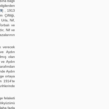
asına bağlı
lgilerden
[
9
] , 1913
Çiftliği,
Urla, Nif,
Torbalı ve
ır, Nif ve
azalarının
ık verecek
 ve Aydın
lmış olan
b ve Aydın
tarafından
inde Aydın
ge ortaya
an 1914’te
rihlerinde
e felaketi
 gökyüzünü
daha fazla