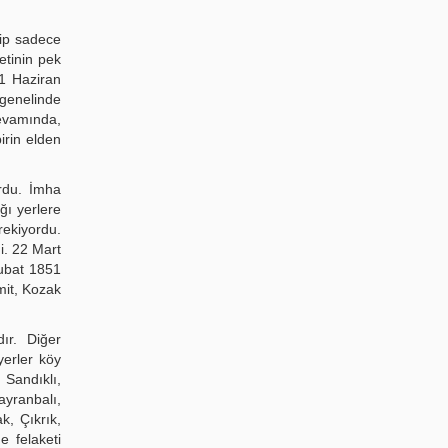
yip sadece
etinin pek
11 Haziran
 genelinde
devamında,
irin elden
ordu. İmha
ğı yerlere
rekiyordu.
i. 22 Mart
Şubat 1851
mit, Kozak
ır. Diğer
yerler köy
 Sandıklı,
ayranbalı,
k, Çıkrık,
e felaketi