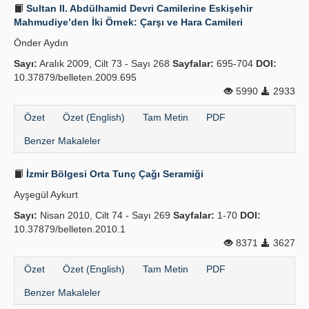
Sultan II. Abdülhamid Devri Camilerine Eskişehir
Mahmudiye’den İki Örnek: Çarşı ve Hara Camileri
Önder Aydın
Sayı:
Aralık 2009, Cilt 73 - Sayı 268
Sayfalar:
695-704
DOI:
10.37879/belleten.2009.695
5990
2933
Özet
Özet (English)
Tam Metin
PDF
Benzer Makaleler
İzmir Bölgesi Orta Tunç Çağı Seramiği
Ayşegül Aykurt
Sayı:
Nisan 2010, Cilt 74 - Sayı 269
Sayfalar:
1-70
DOI:
10.37879/belleten.2010.1
8371
3627
Özet
Özet (English)
Tam Metin
PDF
Benzer Makaleler