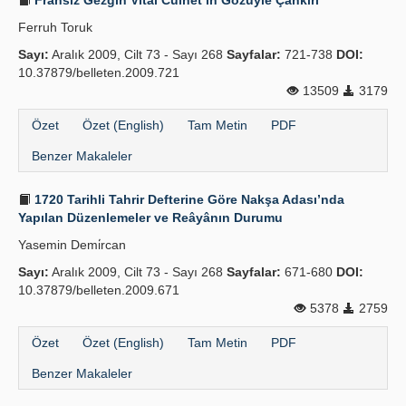
Fransız Gezgin Vital Cuinet’in Gözüyle Çankırı
Ferruh Toruk
Sayı:
Aralık 2009, Cilt 73 - Sayı 268
Sayfalar:
721-738
DOI:
10.37879/belleten.2009.721
13509
3179
Özet
Özet (English)
Tam Metin
PDF
Benzer Makaleler
1720 Tarihli Tahrir Defterine Göre Nakşa Adası’nda
Yapılan Düzenlemeler ve Reâyânın Durumu
Yasemin Demi̇rcan
Sayı:
Aralık 2009, Cilt 73 - Sayı 268
Sayfalar:
671-680
DOI:
10.37879/belleten.2009.671
5378
2759
Özet
Özet (English)
Tam Metin
PDF
Benzer Makaleler