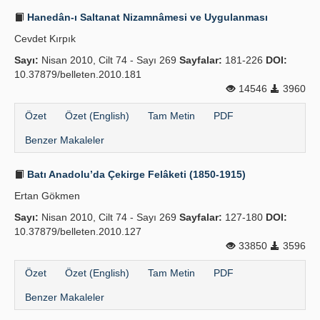
Hanedân-ı Saltanat Nizamnâmesi ve Uygulanması
Cevdet Kırpık
Sayı:
Nisan 2010, Cilt 74 - Sayı 269
Sayfalar:
181-226
DOI:
10.37879/belleten.2010.181
14546
3960
Özet
Özet (English)
Tam Metin
PDF
Benzer Makaleler
Batı Anadolu’da Çekirge Felâketi (1850-1915)
Ertan Gökmen
Sayı:
Nisan 2010, Cilt 74 - Sayı 269
Sayfalar:
127-180
DOI:
10.37879/belleten.2010.127
33850
3596
Özet
Özet (English)
Tam Metin
PDF
Benzer Makaleler