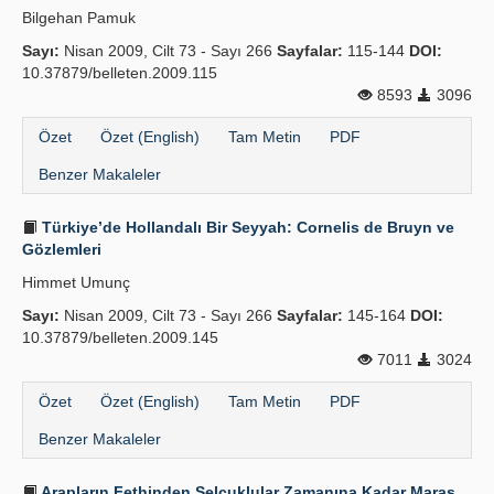
Bilgehan Pamuk
Yayın Politikaları
Sayı:
Nisan 2009, Cilt 73 - Sayı 266
Sayfalar:
115-144
DOI:
10.37879/belleten.2009.115
Kılavuzlar
8593
3096
İletişim
Özet
Özet (English)
Tam Metin
PDF
Benzer Makaleler
Türkiye’de Hollandalı Bir Seyyah: Cornelis de Bruyn ve
Gözlemleri
Himmet Umunç
Sayı:
Nisan 2009, Cilt 73 - Sayı 266
Sayfalar:
145-164
DOI:
10.37879/belleten.2009.145
7011
3024
Özet
Özet (English)
Tam Metin
PDF
Benzer Makaleler
Arapların Fethinden Selçuklular Zamanına Kadar Maraş