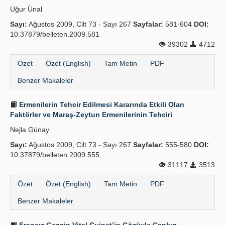
Uğur Ünal
Sayı:
Ağustos 2009, Cilt 73 - Sayı 267
Sayfalar:
581-604
DOI:
10.37879/belleten.2009.581
39302
4712
Özet
Özet (English)
Tam Metin
PDF
Benzer Makaleler
Ermenilerin Tehcir Edilmesi Kararında Etkili Olan
Faktörler ve Maraş-Zeytun Ermenilerinin Tehciri
Nejla Günay
Sayı:
Ağustos 2009, Cilt 73 - Sayı 267
Sayfalar:
555-580
DOI:
10.37879/belleten.2009.555
31117
3513
Özet
Özet (English)
Tam Metin
PDF
Benzer Makaleler