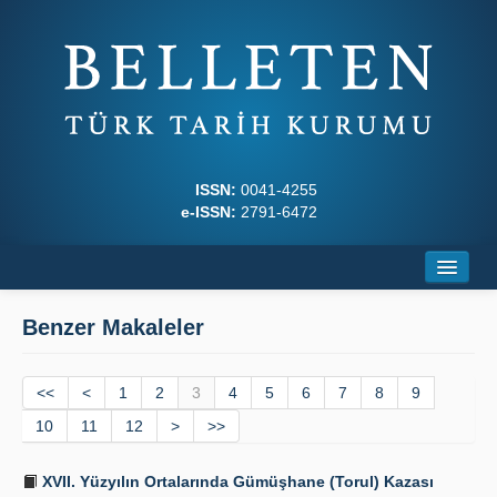
ISSN:
0041-4255
e-ISSN:
2791-6472
Ana Sayfa
Benzer Makaleler
Hakkında
<<
Dergi Kurulları
<
1
2
3
4
5
6
7
8
9
10
11
12
>
>>
Yazım Kuralları
XVII. Yüzyılın Ortalarında Gümüşhane (Torul) Kazası
İlkeler