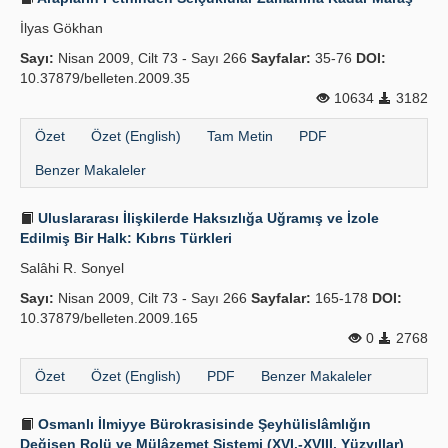
İlyas Gökhan
Sayı:
Nisan 2009, Cilt 73 - Sayı 266
Sayfalar:
35-76
DOI:
10.37879/belleten.2009.35
10634
3182
Özet
Özet (English)
Tam Metin
PDF
Benzer Makaleler
Uluslararası İlişkilerde Haksızlığa Uğramış ve İzole
Edilmiş Bir Halk: Kıbrıs Türkleri
Salâhi R. Sonyel
Sayı:
Nisan 2009, Cilt 73 - Sayı 266
Sayfalar:
165-178
DOI:
10.37879/belleten.2009.165
0
2768
Özet
Özet (English)
PDF
Benzer Makaleler
Osmanlı İlmiyye Bürokrasisinde Şeyhülislâmlığın
Değişen Rolü ve Mülâzemet Sistemi (XVI.-XVIII. Yüzyıllar)