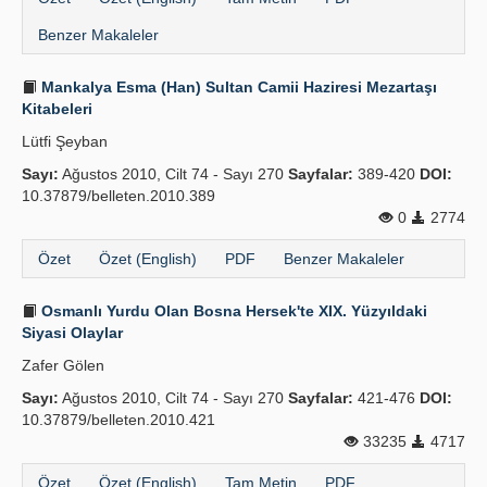
Benzer Makaleler
Mankalya Esma (Han) Sultan Camii Haziresi Mezartaşı
Kitabeleri
Lütfi Şeyban
Sayı:
Ağustos 2010, Cilt 74 - Sayı 270
Sayfalar:
389-420
DOI:
10.37879/belleten.2010.389
0
2774
Özet
Özet (English)
PDF
Benzer Makaleler
Osmanlı Yurdu Olan Bosna Hersek'te XIX. Yüzyıldaki
Siyasi Olaylar
Zafer Gölen
Sayı:
Ağustos 2010, Cilt 74 - Sayı 270
Sayfalar:
421-476
DOI:
10.37879/belleten.2010.421
33235
4717
Özet
Özet (English)
Tam Metin
PDF