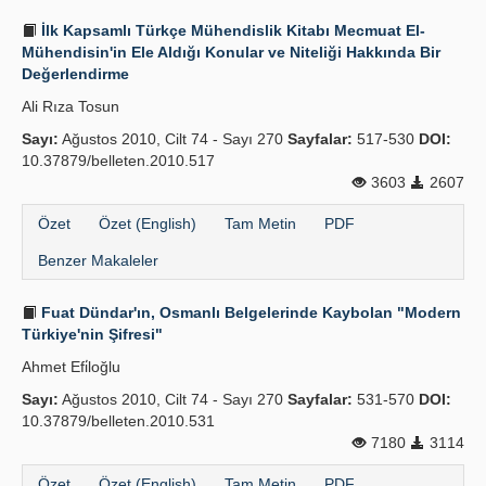
İlk Kapsamlı Türkçe Mühendislik Kitabı Mecmuat El-
Mühendisin'in Ele Aldığı Konular ve Niteliği Hakkında Bir
Değerlendirme
Ali Rıza Tosun
Sayı:
Ağustos 2010, Cilt 74 - Sayı 270
Sayfalar:
517-530
DOI:
10.37879/belleten.2010.517
3603
2607
Özet
Özet (English)
Tam Metin
PDF
Benzer Makaleler
Fuat Dündar'ın, Osmanlı Belgelerinde Kaybolan "Modern
Türkiye'nin Şifresi"
Ahmet Efi̇loğlu
Sayı:
Ağustos 2010, Cilt 74 - Sayı 270
Sayfalar:
531-570
DOI:
10.37879/belleten.2010.531
7180
3114
Özet
Özet (English)
Tam Metin
PDF