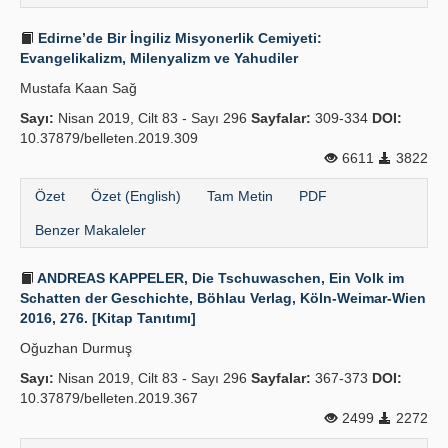
Edirne’de Bir İngiliz Misyonerlik Cemiyeti:
Evangelikalizm, Milenyalizm ve Yahudiler
Mustafa Kaan Sağ
Sayı:
Nisan 2019, Cilt 83 - Sayı 296
Sayfalar:
309-334
DOI:
10.37879/belleten.2019.309
6611
3822
Özet
Özet (English)
Tam Metin
PDF
Benzer Makaleler
ANDREAS KAPPELER, Die Tschuwaschen, Ein Volk im
Schatten der Geschichte, Böhlau Verlag, Köln-Weimar-Wien
2016, 276. [Kitap Tanıtımı]
Oğuzhan Durmuş
Sayı:
Nisan 2019, Cilt 83 - Sayı 296
Sayfalar:
367-373
DOI:
10.37879/belleten.2019.367
2499
2272