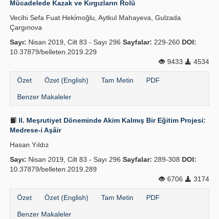
Mücadelede Kazak ve Kırgızların Rolü
Yayın Politikaları
Vecihi Sefa Fuat Heki̇moğlu, Aytkul Mahayeva, Gulzada
Çargınova
Kılavuzlar
Sayı:
Nisan 2019, Cilt 83 - Sayı 296
Sayfalar:
229-260
DOI:
10.37879/belleten.2019.229
İletişim
9433
4534
Özet
Özet (English)
Tam Metin
PDF
Benzer Makaleler
II. Meşrutiyet Döneminde Akim Kalmış Bir Eğitim Projesi:
Medrese-i Aşâir
Hasan Yıldız
Sayı:
Nisan 2019, Cilt 83 - Sayı 296
Sayfalar:
289-308
DOI:
10.37879/belleten.2019.289
6706
3174
Özet
Özet (English)
Tam Metin
PDF
Benzer Makaleler