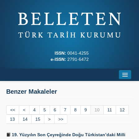
ISSN:
0041-4255
e-ISSN:
2791-6472
Ana Sayfa
Benzer Makaleler
Hakkında
<<
Dergi Kurulları
<
4
5
6
7
8
9
10
11
12
13
14
15
>
>>
Yazım Kuralları
19. Yüzyılın Son Çeyreğinde Doğu Türkistan’daki Milli
İlkeler