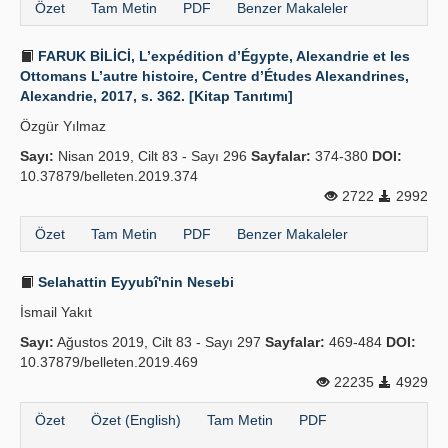
Özet
Tam Metin
PDF
Benzer Makaleler
FARUK BİLİCİ, L’expédition d’Égypte, Alexandrie et les
Ottomans L’autre histoire, Centre d’Études Alexandrines,
Alexandrie, 2017, s. 362. [Kitap Tanıtımı]
Özgür Yılmaz
Sayı:
Nisan 2019, Cilt 83 - Sayı 296
Sayfalar:
374-380
DOI:
10.37879/belleten.2019.374
2722
2992
Özet
Tam Metin
PDF
Benzer Makaleler
Selahattin Eyyubî'nin Nesebi
İsmail Yakıt
Sayı:
Ağustos 2019, Cilt 83 - Sayı 297
Sayfalar:
469-484
DOI:
10.37879/belleten.2019.469
22235
4929
Özet
Özet (English)
Tam Metin
PDF