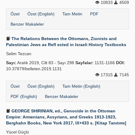
10833
4509
Özet
Özet (English)
Tam Metin
PDF
Benzer Makaleler
The Relations Between the Ottomans, Zionists and
Palestinian Jews as Refl ected in Israeli History Textbooks
Selim Tezcan
Sayı:
Aralık 2019, Cilt 83 - Sayı 298
Sayfalar:
1131-1166
DOI:
10.37879/belleten.2019.1131
17315
7145
Özet
Özet (English)
Tam Metin (English)
PDF (English)
Benzer Makaleler
GEORGE SHIRINIAN, ed., Genocide in the Ottoman
Empire: Armenians, Assyrians, and Greeks 1913-1923,
Berghahn Books, New York 2017, IX+433 s. [Kitap Tanıtımı]
Yücel Güçlü