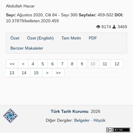
Abdullah Hacar
Sayı:
Ağustos 2020, Cilt 84 - Sayı 300
Sayfalar:
459-502
DOI:
10.37879/belleten.2020.459
8174
3469
Özet
Özet (English)
Tam Metin
PDF
Benzer Makaleler
<<
<
4
5
6
7
8
9
10
11
12
13
14
15
>
>>
Türk Tarih Kurumu
. 2026
Diğer Dergiler:
Belgeler
·
Höyük