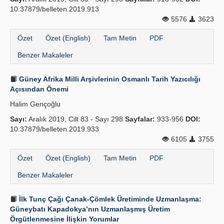
10.37879/belleten.2019.913
5576
3623
Özet
Özet (English)
Tam Metin
PDF
Benzer Makaleler
Güney Afrika Milli Arşivlerinin Osmanlı Tarih Yazıcılığı
Açısından Önemi
Halim Gençoğlu
Sayı:
Aralık 2019, Cilt 83 - Sayı 298
Sayfalar:
933-956
DOI:
10.37879/belleten.2019.933
6105
3755
Özet
Özet (English)
Tam Metin
PDF
Benzer Makaleler
İlk Tunç Çağı Çanak-Çömlek Üretiminde Uzmanlaşma:
Güneybatı Kapadokya’nın Uzmanlaşmış Üretim
Örgütlenmesine İlişkin Yorumlar