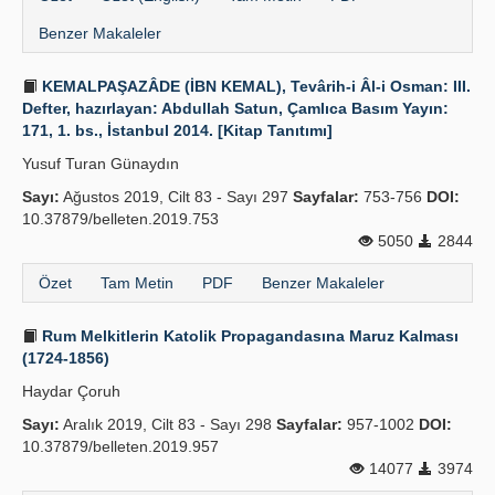
Benzer Makaleler
KEMALPAŞAZÂDE (İBN KEMAL), Tevârih-i Âl-i Osman: III.
Defter, hazırlayan: Abdullah Satun, Çamlıca Basım Yayın:
171, 1. bs., İstanbul 2014. [Kitap Tanıtımı]
Yusuf Turan Günaydın
Sayı:
Ağustos 2019, Cilt 83 - Sayı 297
Sayfalar:
753-756
DOI:
10.37879/belleten.2019.753
5050
2844
Özet
Tam Metin
PDF
Benzer Makaleler
Rum Melkitlerin Katolik Propagandasına Maruz Kalması
(1724-1856)
Haydar Çoruh
Sayı:
Aralık 2019, Cilt 83 - Sayı 298
Sayfalar:
957-1002
DOI:
10.37879/belleten.2019.957
14077
3974