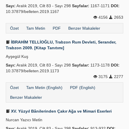
Sayı:
Aralık 2019, Cilt 83 - Sayı 298
Sayfalar:
1167-1171
DOI:
10.37879/belleten.2019.1167
4156
2653
Özet
Tam Metin
PDF
Benzer Makaleler
İBRAHİM TELLİOĞLU, Trabzon Rum Devleti, Serander,
Trabzon 2009. [Kitap Tanıtımı]
Ayşegül Kuş
Sayı:
Aralık 2019, Cilt 83 - Sayı 298
Sayfalar:
1173-1178
DOI:
10.37879/belleten.2019.1173
3175
2277
Özet
Tam Metin (English)
PDF (English)
Benzer Makaleler
XV. Yüzyıl Bânilerinden Çakır Ağa ve Mimari Eserleri
Nurcan Yazıcı Meti̇n
Sayı:
Aralık 2019, Cilt 83 - Sayı 298
Sayfalar:
913-932
DOI: