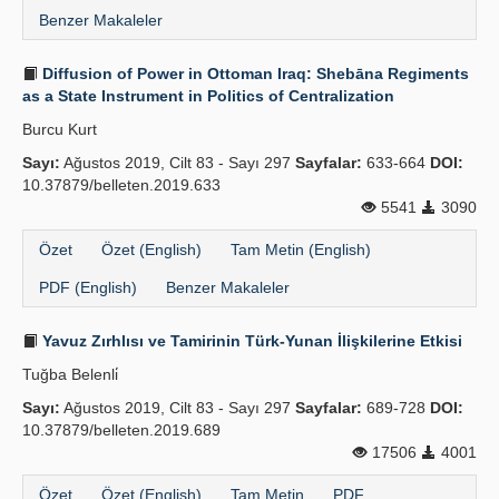
Benzer Makaleler
Diffusion of Power in Ottoman Iraq: Shebāna Regiments
as a State Instrument in Politics of Centralization
Burcu Kurt
Sayı:
Ağustos 2019, Cilt 83 - Sayı 297
Sayfalar:
633-664
DOI:
10.37879/belleten.2019.633
5541
3090
Özet
Özet (English)
Tam Metin (English)
PDF (English)
Benzer Makaleler
Yavuz Zırhlısı ve Tamirinin Türk-Yunan İlişkilerine Etkisi
Tuğba Belenli̇
Sayı:
Ağustos 2019, Cilt 83 - Sayı 297
Sayfalar:
689-728
DOI:
10.37879/belleten.2019.689
17506
4001
Özet
Özet (English)
Tam Metin
PDF