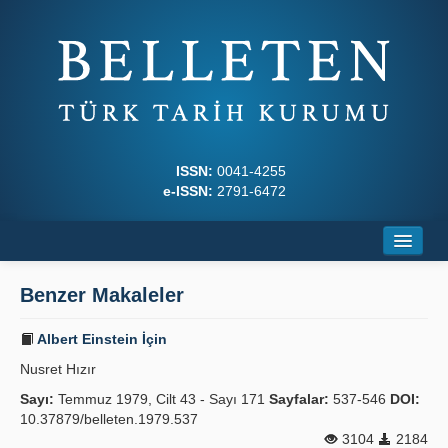
ISSN:
0041-4255
e-ISSN:
2791-6472
Ana Sayfa
Benzer Makaleler
Hakkında
Albert Einstein İçin
Dergi Kurulları
Nusret Hızır
Yazım Kuralları
Sayı:
Temmuz 1979, Cilt 43 - Sayı 171
Sayfalar:
537-546
DOI:
10.37879/belleten.1979.537
İlkeler
3104
2184