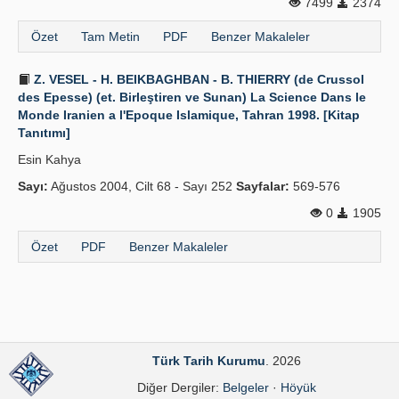
7499
2374
Özet
Tam Metin
PDF
Benzer Makaleler
Z. VESEL - H. BEIKBAGHBAN - B. THIERRY (de Crussol
des Epesse) (et. Birleştiren ve Sunan) La Science Dans le
Monde Iranien a l'Epoque Islamique, Tahran 1998. [Kitap
Tanıtımı]
Esin Kahya
Sayı:
Ağustos 2004, Cilt 68 - Sayı 252
Sayfalar:
569-576
0
1905
Özet
PDF
Benzer Makaleler
Türk Tarih Kurumu
. 2026
Diğer Dergiler:
Belgeler
·
Höyük