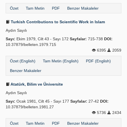
Yayın Politikaları
Özet
Tam Metin
PDF
Benzer Makaleler
Kılavuzlar
Turkish Contributions to Scientific Work in Islam
İletişim
Aydın Sayılı
Sayı:
Ekim 1979, Cilt 43 - Sayı 172
Sayfalar:
715-738
DOI:
10.37879/belleten.1979.715
6395
2059
Özet (English)
Tam Metin (English)
PDF (English)
Benzer Makaleler
Atatürk, Bilim ve Üniversite
Aydın Sayılı
Sayı:
Ocak 1981, Cilt 45 - Sayı 177
Sayfalar:
27-42
DOI:
10.37879/belleten.1981.27
5736
2434
Özet
Tam Metin
PDF
Benzer Makaleler