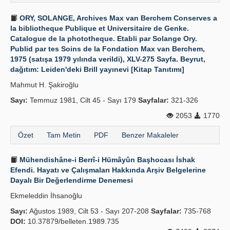
ORY, SOLANGE, Archives Max van Berchem Conserves a
la bibliotheque Publique et Universitaire de Genke.
Catalogue de la phototheque. Etabli par Solange Ory.
Publid par tes Soins de la Fondation Max van Berchem,
1975 (satışa 1979 yılında verildi), XLV-275 Sayfa. Beyrut,
dağıtım: Leiden'deki Brill yayınevi [Kitap Tanıtımı]
Mahmut H. Şakiroğlu
Sayı:
Temmuz 1981, Cilt 45 - Sayı 179
Sayfalar:
321-326
2053
1770
Özet
Tam Metin
PDF
Benzer Makaleler
Mühendishâne-i Berrî-i Hümâyûn Başhocası İshak
Efendi. Hayatı ve Çalışmaları Hakkında Arşiv Belgelerine
Dayalı Bir Değerlendirme Denemesi
Ekmeleddin İhsanoğlu
Sayı:
Ağustos 1989, Cilt 53 - Sayı 207-208
Sayfalar:
735-768
DOI:
10.37879/belleten.1989.735