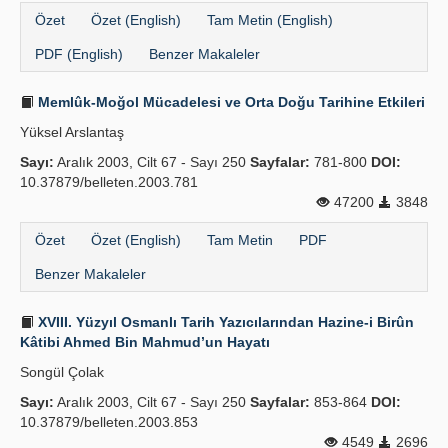
Özet
Özet (English)
Tam Metin (English)
PDF (English)
Benzer Makaleler
Memlûk-Moğol Mücadelesi ve Orta Doğu Tarihine Etkileri
Yüksel Arslantaş
Sayı:
Aralık 2003, Cilt 67 - Sayı 250
Sayfalar:
781-800
DOI:
10.37879/belleten.2003.781
47200
3848
Özet
Özet (English)
Tam Metin
PDF
Benzer Makaleler
XVIII. Yüzyıl Osmanlı Tarih Yazıcılarından Hazine-i Birûn
Kâtibi Ahmed Bin Mahmud’un Hayatı
Songül Çolak
Sayı:
Aralık 2003, Cilt 67 - Sayı 250
Sayfalar:
853-864
DOI:
10.37879/belleten.2003.853
4549
2696