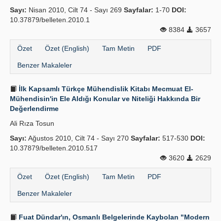
Sayı:
Nisan 2010, Cilt 74 - Sayı 269
Sayfalar:
1-70
DOI:
10.37879/belleten.2010.1
8384
3657
Özet
Özet (English)
Tam Metin
PDF
Benzer Makaleler
İlk Kapsamlı Türkçe Mühendislik Kitabı Mecmuat El-
Mühendisin'in Ele Aldığı Konular ve Niteliği Hakkında Bir
Değerlendirme
Ali Rıza Tosun
Sayı:
Ağustos 2010, Cilt 74 - Sayı 270
Sayfalar:
517-530
DOI:
10.37879/belleten.2010.517
3620
2629
Özet
Özet (English)
Tam Metin
PDF
Benzer Makaleler
Fuat Dündar'ın, Osmanlı Belgelerinde Kaybolan "Modern