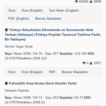
64026
8988
Özet
Özet (English)
Tam Metin (English)
PDF (English)
Benzer Makaleler
Türkiye Selçukluları Döneminde ve Sonrasında Vefai
Tarikatı (Vefaiyye) (Türkiye Popüler Tasavvuf Tarihine Farklı
Bir Yaklaşım)
Ahmet Yaşar Ocak
Sayı:
Nisan 2006, Cilt 70 - Sayı 257
Sayfalar:
119-154
DOI:
10.37879/belleten.2006.119
0
3957
Özet
Özet (English)
PDF
Benzer Makaleler
Fahreddîn Kara Arslan Devri Artuklu Tarihi
Hüseyin Kayhan
Sayı:
Nisan 2008, Cilt 72 - Sayı 263
Sayfalar:
53-72
DOI:
10.37879/belleten.2008.53