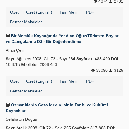
4874
2731
Özet
Özet (English)
Tam Metin
PDF
Benzer Makaleler
Bir Memlûk Kaynağında Yer Alan Oğuz/Türkmen Boyları
ve Damgalarına Dâir Bir Değerlendirme
Altan Çeti̇n
Sayı:
Ağustos 2008, Cilt 72 - Sayı 264
Sayfalar:
483-490
DOI:
10.37879/belleten.2008.483
33090
3125
Özet
Özet (English)
Tam Metin
PDF
Benzer Makaleler
Osmanlılarda Gaza İdeolojisinin Tarihi ve Kültürel
Kaynakları
Selahattin Döğüş
Sayı:
Aralık 2008, Cilt 72 - Sayı 265
Sayfalar:
817-888
DOI: