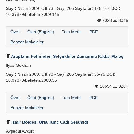
Sayı:
Nisan 2009, Cilt 73 - Sayı 266
Sayfalar:
145-164
DOI:
10.37879/belleten.2009.145
7023
3046
Özet
Özet (English)
Tam Metin
PDF
Benzer Makaleler
Arapların Fethinden Selçuklular Zamanına Kadar Maraş
İlyas Gökhan
Sayı:
Nisan 2009, Cilt 73 - Sayı 266
Sayfalar:
35-76
DOI:
10.37879/belleten.2009.35
10654
3204
Özet
Özet (English)
Tam Metin
PDF
Benzer Makaleler
İzmir Bölgesi Orta Tunç Çağı Seramiği
Ayşegül Aykurt