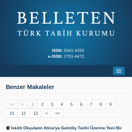
ISSN:
0041-4255
e-ISSN:
2791-6472
Ana Sayfa
Benzer Makaleler
Hakkında
<<
Dergi Kurulları
<
1
2
3
4
5
6
7
8
9
10
11
12
>
>>
Yazım Kuralları
İskitli Okçuların Atina'ya Getiriliş Tarihi Üzerine Yeni Bir
İlkeler