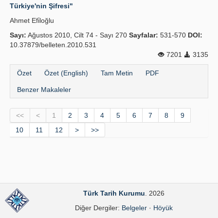
Türkiye'nin Şifresi"
Ahmet Efi̇loğlu
Sayı:
Ağustos 2010, Cilt 74 - Sayı 270
Sayfalar:
531-570
DOI:
10.37879/belleten.2010.531
7201
3135
Özet
Özet (English)
Tam Metin
PDF
Benzer Makaleler
<<
<
1
2
3
4
5
6
7
8
9
10
11
12
>
>>
Türk Tarih Kurumu
. 2026
Diğer Dergiler:
Belgeler
·
Höyük