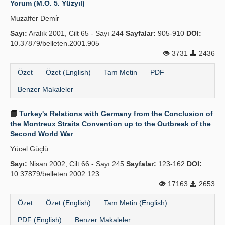
Yorum (M.Ö. 5. Yüzyıl)
Yayın Politikaları
Muzaffer Demi̇r
Sayı:
Kılavuzlar
Aralık 2001, Cilt 65 - Sayı 244
Sayfalar:
905-910
DOI:
10.37879/belleten.2001.905
İletişim
3731
2436
Özet
Özet (English)
Tam Metin
PDF
Benzer Makaleler
Turkey's Relations with Germany from the Conclusion of
the Montreux Straits Convention up to the Outbreak of the
Second World War
Yücel Güçlü
Sayı:
Nisan 2002, Cilt 66 - Sayı 245
Sayfalar:
123-162
DOI:
10.37879/belleten.2002.123
17163
2653
Özet
Özet (English)
Tam Metin (English)
PDF (English)
Benzer Makaleler