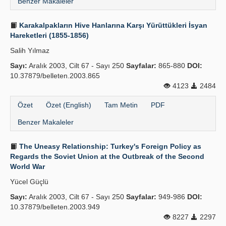
Benzer Makaleler
Karakalpakların Hive Hanlarına Karşı Yürüttükleri İsyan
Hareketleri (1855-1856)
Salih Yılmaz
Sayı:
Aralık 2003, Cilt 67 - Sayı 250
Sayfalar:
865-880
DOI:
10.37879/belleten.2003.865
4123
2484
Özet
Özet (English)
Tam Metin
PDF
Benzer Makaleler
The Uneasy Relationship: Turkey's Foreign Policy as
Regards the Soviet Union at the Outbreak of the Second
World War
Yücel Güçlü
Sayı:
Aralık 2003, Cilt 67 - Sayı 250
Sayfalar:
949-986
DOI:
10.37879/belleten.2003.949
8227
2297