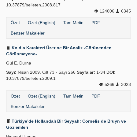
10.37879/belleten.2008.817
124006
6345
Özet
Özet (English)
Tam Metin
PDF
Benzer Makaleler
Knidia Karakteri Üzerine Bir Analiz -Görünenden
Görünmeyene-
Gül E. Durna
Sayı:
Nisan 2009, Cilt 73 - Sayı 266
Sayfalar:
1-34
DOI:
10.37879/belleten.2009.1
5266
3023
Özet
Özet (English)
Tam Metin
PDF
Benzer Makaleler
Türkiye’de Hollandalı Bir Seyyah: Cornelis de Bruyn ve
Gözlemleri
Himmet Umunç