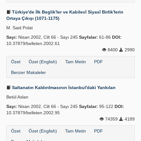
Türkiye'de İlk Beglik'ler ve Kabilevî Siyasî Birlik'lerin
Ortaya Çıkışı (1071-1175)
M. Said Polat
Sayı:
Nisan 2002, Cilt 66 - Sayı 245
Sayfalar:
61-86
DOI:
10.37879/belleten.2002.61
8400
2990
Özet
Özet (English)
Tam Metin
PDF
Benzer Makaleler
Saltanatın Kaldırılmasının İstanbul'daki Yankıları
Betül Aslan
Sayı:
Nisan 2002, Cilt 66 - Sayı 245
Sayfalar:
95-122
DOI:
10.37879/belleten.2002.95
74359
4189
Özet
Özet (English)
Tam Metin
PDF