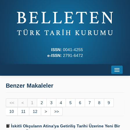
ISSN:
0041-4255
e-ISSN:
2791-6472
Ana Sayfa
Benzer Makaleler
Hakkında
<<
Dergi Kurulları
<
1
2
3
4
5
6
7
8
9
10
11
12
>
>>
Yazım Kuralları
İskitli Okçuların Atina'ya Getiriliş Tarihi Üzerine Yeni Bir
İlkeler