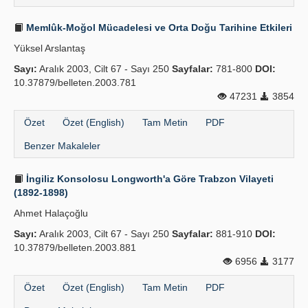
Memlûk-Moğol Mücadelesi ve Orta Doğu Tarihine Etkileri
Yüksel Arslantaş
Sayı:
Aralık 2003, Cilt 67 - Sayı 250
Sayfalar:
781-800
DOI:
10.37879/belleten.2003.781
47231
3854
Özet
Özet (English)
Tam Metin
PDF
Benzer Makaleler
İngiliz Konsolosu Longworth'a Göre Trabzon Vilayeti
(1892-1898)
Ahmet Halaçoğlu
Sayı:
Aralık 2003, Cilt 67 - Sayı 250
Sayfalar:
881-910
DOI:
10.37879/belleten.2003.881
6956
3177
Özet
Özet (English)
Tam Metin
PDF