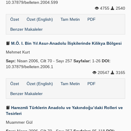
10.37879/belleten.2004.599
4755
2540
Özet
Özet (English)
Tam Metin
PDF
Benzer Makaleler
M.Ö. I. Bin Yıl Asur-Anadolu İlişkilerinde Kilikya Bölgesi
Mehmet Kurt
Sayı:
Nisan 2006, Cilt 70 - Sayı 257
Sayfalar:
1-26
DOI:
10.37879/belleten.2006.1
20547
3165
Özet
Özet (English)
Tam Metin
PDF
Benzer Makaleler
Harezmli Türklerin Anadolu ve Yakındoğu’daki Rolleri ve
Tesirleri
Muammer Gül