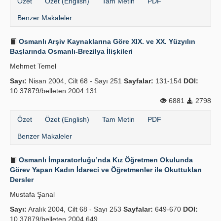
Özet
Özet (English)
Tam Metin
PDF
Benzer Makaleler
Osmanlı Arşiv Kaynaklarına Göre XIX. ve XX. Yüzyılın
Başlarında Osmanlı-Brezilya İlişkileri
Mehmet Temel
Sayı:
Nisan 2004, Cilt 68 - Sayı 251
Sayfalar:
131-154
DOI:
10.37879/belleten.2004.131
6881
2798
Özet
Özet (English)
Tam Metin
PDF
Benzer Makaleler
Osmanlı İmparatorluğu’nda Kız Öğretmen Okulunda
Görev Yapan Kadın İdareci ve Öğretmenler ile Okuttukları
Dersler
Mustafa Şanal
Sayı:
Aralık 2004, Cilt 68 - Sayı 253
Sayfalar:
649-670
DOI:
10.37879/belleten.2004.649