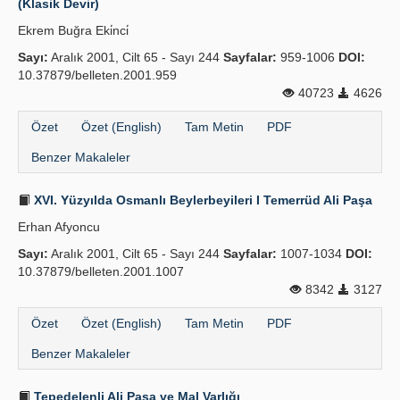
(Klasik Devir)
Ekrem Buğra Eki̇nci̇
Sayı:
Aralık 2001, Cilt 65 - Sayı 244
Sayfalar:
959-1006
DOI:
10.37879/belleten.2001.959
40723
4626
Özet
Özet (English)
Tam Metin
PDF
Benzer Makaleler
XVI. Yüzyılda Osmanlı Beylerbeyileri I Temerrüd Ali Paşa
Erhan Afyoncu
Sayı:
Aralık 2001, Cilt 65 - Sayı 244
Sayfalar:
1007-1034
DOI:
10.37879/belleten.2001.1007
8342
3127
Özet
Özet (English)
Tam Metin
PDF
Benzer Makaleler
Tepedelenli Ali Paşa ve Mal Varlığı