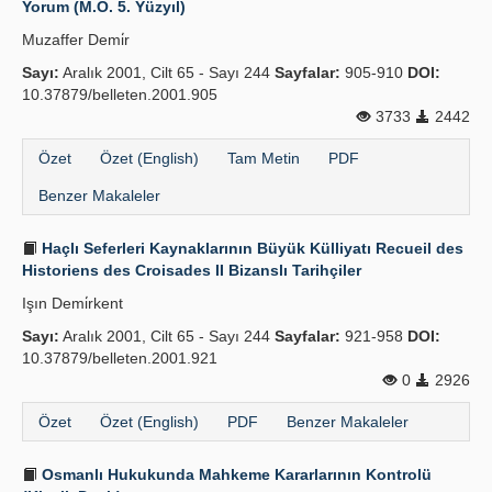
Yorum (M.Ö. 5. Yüzyıl)
Yayın Politikaları
Muzaffer Demi̇r
Sayı:
Kılavuzlar
Aralık 2001, Cilt 65 - Sayı 244
Sayfalar:
905-910
DOI:
10.37879/belleten.2001.905
İletişim
3733
2442
Özet
Özet (English)
Tam Metin
PDF
Benzer Makaleler
Haçlı Seferleri Kaynaklarının Büyük Külliyatı Recueil des
Historiens des Croisades II Bizanslı Tarihçiler
Işın Demi̇rkent
Sayı:
Aralık 2001, Cilt 65 - Sayı 244
Sayfalar:
921-958
DOI:
10.37879/belleten.2001.921
0
2926
Özet
Özet (English)
PDF
Benzer Makaleler
Osmanlı Hukukunda Mahkeme Kararlarının Kontrolü