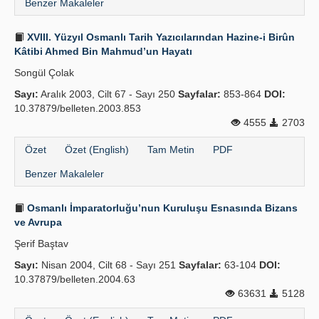
Benzer Makaleler
XVIII. Yüzyıl Osmanlı Tarih Yazıcılarından Hazine-i Birûn
Kâtibi Ahmed Bin Mahmud’un Hayatı
Songül Çolak
Sayı:
Aralık 2003, Cilt 67 - Sayı 250
Sayfalar:
853-864
DOI:
10.37879/belleten.2003.853
4555
2703
Özet
Özet (English)
Tam Metin
PDF
Benzer Makaleler
Osmanlı İmparatorluğu’nun Kuruluşu Esnasında Bizans
ve Avrupa
Şerif Baştav
Sayı:
Nisan 2004, Cilt 68 - Sayı 251
Sayfalar:
63-104
DOI:
10.37879/belleten.2004.63
63631
5128