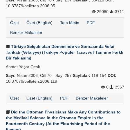
Sayı:
Nisan 2006, Cilt 70 - Sayı 257
Sayfalar:
95-118
DOI:
10.37879/belleten.2006.95
29080
3711
Özet
Özet (English)
Tam Metin
PDF
Benzer Makaleler
Türkiye Selçukluları Döneminde ve Sonrasında Vefai
Tarikatı (Vefaiyye) (Türkiye Popüler Tasavvuf Tarihine Farklı
Bir Yaklaşım)
Ahmet Yaşar Ocak
Sayı:
Nisan 2006, Cilt 70 - Sayı 257
Sayfalar:
119-154
DOI:
10.37879/belleten.2006.119
0
3967
Özet
Özet (English)
PDF
Benzer Makaleler
Did the Ottoman Physicians Make Any Contributions to
the Medical Science in the Ottoman Empire in the
Fourteenth Century (At the Flourishing Period of the
Empire)