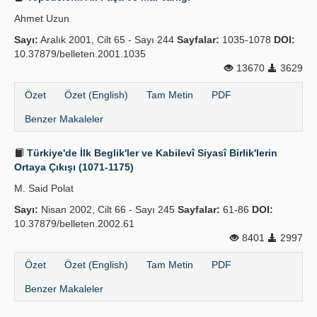
Ahmet Uzun
Sayı:
Aralık 2001, Cilt 65 - Sayı 244
Sayfalar:
1035-1078
DOI:
10.37879/belleten.2001.1035
13670
3629
Özet
Özet (English)
Tam Metin
PDF
Benzer Makaleler
Türkiye'de İlk Beglik'ler ve Kabilevî Siyasî Birlik'lerin
Ortaya Çıkışı (1071-1175)
M. Said Polat
Sayı:
Nisan 2002, Cilt 66 - Sayı 245
Sayfalar:
61-86
DOI:
10.37879/belleten.2002.61
8401
2997
Özet
Özet (English)
Tam Metin
PDF
Benzer Makaleler