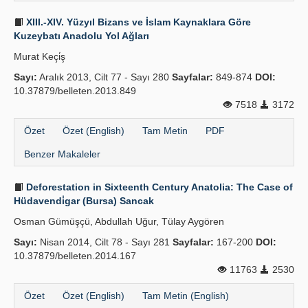
XIII.-XIV. Yüzyıl Bizans ve İslam Kaynaklara Göre
Kuzeybatı Anadolu Yol Ağları
Murat Keçi̇ş
Sayı:
Aralık 2013, Cilt 77 - Sayı 280
Sayfalar:
849-874
DOI:
10.37879/belleten.2013.849
7518
3172
Özet
Özet (English)
Tam Metin
PDF
Benzer Makaleler
Deforestation in Sixteenth Century Anatolia: The Case of
Hüdavendi̇gar (Bursa) Sancak
Osman Gümüşçü, Abdullah Uğur, Tülay Aygören
Sayı:
Nisan 2014, Cilt 78 - Sayı 281
Sayfalar:
167-200
DOI:
10.37879/belleten.2014.167
11763
2530
Özet
Özet (English)
Tam Metin (English)