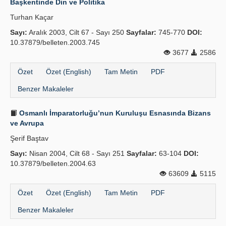
Başkentinde Din ve Politika
Turhan Kaçar
Sayı:
Aralık 2003, Cilt 67 - Sayı 250
Sayfalar:
745-770
DOI:
10.37879/belleten.2003.745
3677
2586
Özet
Özet (English)
Tam Metin
PDF
Benzer Makaleler
Osmanlı İmparatorluğu’nun Kuruluşu Esnasında Bizans
ve Avrupa
Şerif Baştav
Sayı:
Nisan 2004, Cilt 68 - Sayı 251
Sayfalar:
63-104
DOI:
10.37879/belleten.2004.63
63609
5115
Özet
Özet (English)
Tam Metin
PDF
Benzer Makaleler