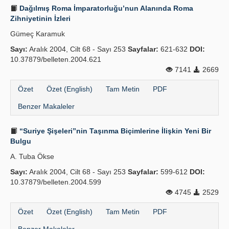
Dağılmış Roma İmparatorluğu’nun Alanında Roma
Zihniyetinin İzleri
Gümeç Karamuk
Sayı:
Aralık 2004, Cilt 68 - Sayı 253
Sayfalar:
621-632
DOI:
10.37879/belleten.2004.621
7141
2669
Özet
Özet (English)
Tam Metin
PDF
Benzer Makaleler
“Suriye Şişeleri”nin Taşınma Biçimlerine İlişkin Yeni Bir
Bulgu
A. Tuba Ökse
Sayı:
Aralık 2004, Cilt 68 - Sayı 253
Sayfalar:
599-612
DOI:
10.37879/belleten.2004.599
4745
2529
Özet
Özet (English)
Tam Metin
PDF