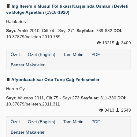
İngiltere'nin Musul Politikası Karşısında Osmanlı Devleti
ve Bölge Aşiretleri (1918-1920)
Haluk Selvi̇
Sayı:
Aralık 2010, Cilt 74 - Sayı 271
Sayfalar:
789-832
DOI:
10.37879/belleten.2010.789
13215
3409
Özet
Özet (English)
Tam Metin
PDF
Benzer Makaleler
Afyonkarahisar Orta Tunç Çağ Yerleşmeleri
Harun Oy
Sayı:
Ağustos 2011, Cilt 75 - Sayı 273
Sayfalar:
311-336
DOI:
10.37879/belleten.2011.311
9413
2549
Özet
Özet (English)
Tam Metin
PDF
Benzer Makaleler