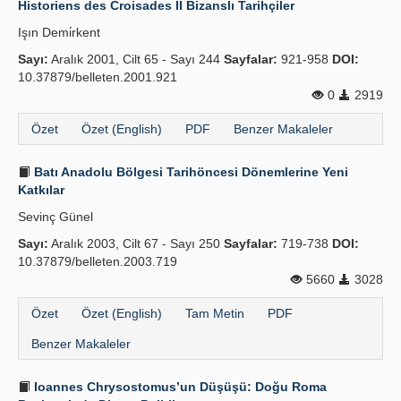
Historiens des Croisades II Bizanslı Tarihçiler
Yayın Politikaları
Işın Demi̇rkent
Sayı:
Kılavuzlar
Aralık 2001, Cilt 65 - Sayı 244
Sayfalar:
921-958
DOI:
10.37879/belleten.2001.921
İletişim
0
2919
Özet
Özet (English)
PDF
Benzer Makaleler
Batı Anadolu Bölgesi Tarihöncesi Dönemlerine Yeni
Katkılar
Sevinç Günel
Sayı:
Aralık 2003, Cilt 67 - Sayı 250
Sayfalar:
719-738
DOI:
10.37879/belleten.2003.719
5660
3028
Özet
Özet (English)
Tam Metin
PDF
Benzer Makaleler
Ioannes Chrysostomus’un Düşüşü: Doğu Roma