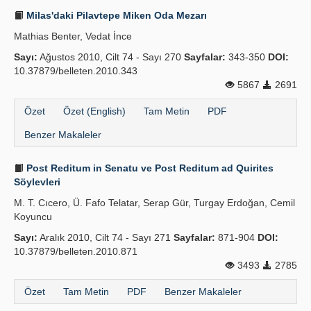
Milas'daki Pilavtepe Miken Oda Mezarı
Mathias Benter, Vedat İnce
Sayı:
Ağustos 2010, Cilt 74 - Sayı 270
Sayfalar:
343-350
DOI:
10.37879/belleten.2010.343
5867
2691
Özet
Özet (English)
Tam Metin
PDF
Benzer Makaleler
Post Reditum in Senatu ve Post Reditum ad Quirites
Söylevleri
M. T. Cıcero, Ü. Fafo Telatar, Serap Gür, Turgay Erdoğan, Cemil
Koyuncu
Sayı:
Aralık 2010, Cilt 74 - Sayı 271
Sayfalar:
871-904
DOI:
10.37879/belleten.2010.871
3493
2785
Özet
Tam Metin
PDF
Benzer Makaleler