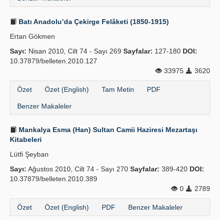
Batı Anadolu’da Çekirge Felâketi (1850-1915)
Ertan Gökmen
Sayı:
Nisan 2010, Cilt 74 - Sayı 269
Sayfalar:
127-180
DOI:
10.37879/belleten.2010.127
33975
3620
Özet
Özet (English)
Tam Metin
PDF
Benzer Makaleler
Mankalya Esma (Han) Sultan Camii Haziresi Mezartaşı
Kitabeleri
Lütfi Şeyban
Sayı:
Ağustos 2010, Cilt 74 - Sayı 270
Sayfalar:
389-420
DOI:
10.37879/belleten.2010.389
0
2789
Özet
Özet (English)
PDF
Benzer Makaleler