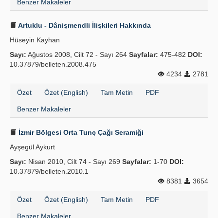
Benzer Makaleler
Artuklu - Dânişmendli İlişkileri Hakkında
Hüseyin Kayhan
Sayı:
Ağustos 2008, Cilt 72 - Sayı 264
Sayfalar:
475-482
DOI:
10.37879/belleten.2008.475
4234
2781
Özet
Özet (English)
Tam Metin
PDF
Benzer Makaleler
İzmir Bölgesi Orta Tunç Çağı Seramiği
Ayşegül Aykurt
Sayı:
Nisan 2010, Cilt 74 - Sayı 269
Sayfalar:
1-70
DOI:
10.37879/belleten.2010.1
8381
3654
Özet
Özet (English)
Tam Metin
PDF
Benzer Makaleler