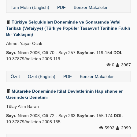
Tam Metin (English)
PDF
Benzer Makaleler
Türkiye Selçukluları Döneminde ve Sonrasında Vefai
Tarikatı (Vefaiyye) (Türkiye Popüler Tasavvuf Tarihine Farklı
Bir Yaklaşım)
Ahmet Yaşar Ocak
Sayı:
Nisan 2006, Cilt 70 - Sayı 257
Sayfalar:
119-154
DOI:
10.37879/belleten.2006.119
0
3967
Özet
Özet (English)
PDF
Benzer Makaleler
Mütareke Döneminde İtilaf Devletlerinin Hapishaneler
Üzerindeki Denetimi
Tülay Ali̇m Baran
Sayı:
Nisan 2008, Cilt 72 - Sayı 263
Sayfalar:
155-174
DOI:
10.37879/belleten.2008.155
5992
2999