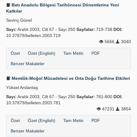
Batı Anadolu Bölgesi Tarihöncesi Dönemlerine Yeni
Katkılar
Sevinç Günel
Sayı:
Aralık 2003, Cilt 67 - Sayı 250
Sayfalar:
719-738
DOI:
10.37879/belleten.2003.719
5666
3040
Özet
Özet (English)
Tam Metin
PDF
Benzer Makaleler
Memlûk-Moğol Mücadelesi ve Orta Doğu Tarihine Etkileri
Yüksel Arslantaş
Sayı:
Aralık 2003, Cilt 67 - Sayı 250
Sayfalar:
781-800
DOI:
10.37879/belleten.2003.781
47231
3854
Özet
Özet (English)
Tam Metin
PDF
Benzer Makaleler