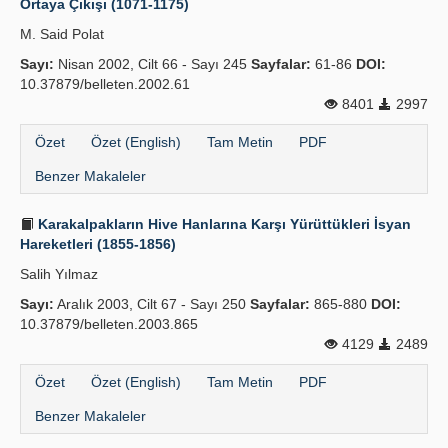
Ortaya Çıkışı (1071-1175)
M. Said Polat
Sayı:
Nisan 2002, Cilt 66 - Sayı 245
Sayfalar:
61-86
DOI:
10.37879/belleten.2002.61
8401
2997
Özet
Özet (English)
Tam Metin
PDF
Benzer Makaleler
Karakalpakların Hive Hanlarına Karşı Yürüttükleri İsyan
Hareketleri (1855-1856)
Salih Yılmaz
Sayı:
Aralık 2003, Cilt 67 - Sayı 250
Sayfalar:
865-880
DOI:
10.37879/belleten.2003.865
4129
2489
Özet
Özet (English)
Tam Metin
PDF
Benzer Makaleler