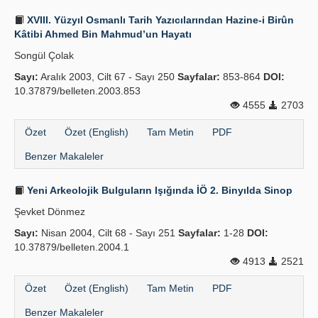
XVIII. Yüzyıl Osmanlı Tarih Yazıcılarından Hazine-i Birûn
Kâtibi Ahmed Bin Mahmud’un Hayatı
Songül Çolak
Sayı:
Aralık 2003, Cilt 67 - Sayı 250
Sayfalar:
853-864
DOI:
10.37879/belleten.2003.853
4555
2703
Özet
Özet (English)
Tam Metin
PDF
Benzer Makaleler
Yeni Arkeolojik Bulguların Işığında İÖ 2. Binyılda Sinop
Şevket Dönmez
Sayı:
Nisan 2004, Cilt 68 - Sayı 251
Sayfalar:
1-28
DOI:
10.37879/belleten.2004.1
4913
2521
Özet
Özet (English)
Tam Metin
PDF
Benzer Makaleler