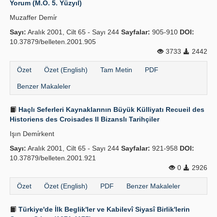
Yorum (M.Ö. 5. Yüzyıl)
Yayın Politikaları
Muzaffer Demi̇r
Sayı:
Kılavuzlar
Aralık 2001, Cilt 65 - Sayı 244
Sayfalar:
905-910
DOI:
10.37879/belleten.2001.905
İletişim
3733
2442
Özet
Özet (English)
Tam Metin
PDF
Benzer Makaleler
Haçlı Seferleri Kaynaklarının Büyük Külliyatı Recueil des
Historiens des Croisades II Bizanslı Tarihçiler
Işın Demi̇rkent
Sayı:
Aralık 2001, Cilt 65 - Sayı 244
Sayfalar:
921-958
DOI:
10.37879/belleten.2001.921
0
2926
Özet
Özet (English)
PDF
Benzer Makaleler
Türkiye'de İlk Beglik'ler ve Kabilevî Siyasî Birlik'lerin