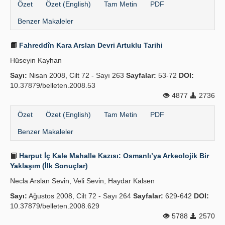
Özet
Özet (English)
Tam Metin
PDF
Benzer Makaleler
Fahreddîn Kara Arslan Devri Artuklu Tarihi
Hüseyin Kayhan
Sayı:
Nisan 2008, Cilt 72 - Sayı 263
Sayfalar:
53-72
DOI:
10.37879/belleten.2008.53
4877
2736
Özet
Özet (English)
Tam Metin
PDF
Benzer Makaleler
Harput İç Kale Mahalle Kazısı: Osmanlı’ya Arkeolojik Bir
Yaklaşım (İlk Sonuçlar)
Necla Arslan Sevi̇n, Veli Sevi̇n, Haydar Kalsen
Sayı:
Ağustos 2008, Cilt 72 - Sayı 264
Sayfalar:
629-642
DOI:
10.37879/belleten.2008.629
5788
2570