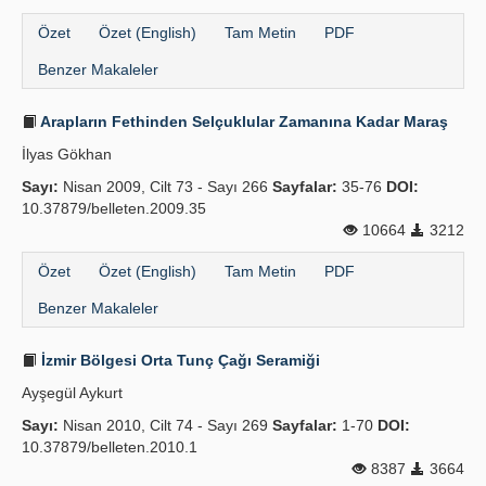
Özet
Özet (English)
Tam Metin
PDF
Benzer Makaleler
Arapların Fethinden Selçuklular Zamanına Kadar Maraş
İlyas Gökhan
Sayı:
Nisan 2009, Cilt 73 - Sayı 266
Sayfalar:
35-76
DOI:
10.37879/belleten.2009.35
10664
3212
Özet
Özet (English)
Tam Metin
PDF
Benzer Makaleler
İzmir Bölgesi Orta Tunç Çağı Seramiği
Ayşegül Aykurt
Sayı:
Nisan 2010, Cilt 74 - Sayı 269
Sayfalar:
1-70
DOI:
10.37879/belleten.2010.1
8387
3664