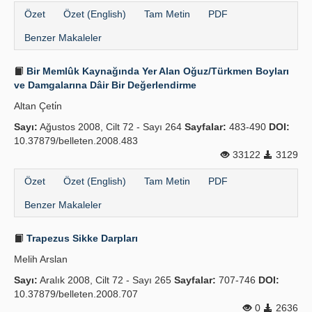
Özet
Özet (English)
Tam Metin
PDF
Benzer Makaleler
Bir Memlûk Kaynağında Yer Alan Oğuz/Türkmen Boyları
ve Damgalarına Dâir Bir Değerlendirme
Altan Çeti̇n
Sayı:
Ağustos 2008, Cilt 72 - Sayı 264
Sayfalar:
483-490
DOI:
10.37879/belleten.2008.483
33122
3129
Özet
Özet (English)
Tam Metin
PDF
Benzer Makaleler
Trapezus Sikke Darpları
Melih Arslan
Sayı:
Aralık 2008, Cilt 72 - Sayı 265
Sayfalar:
707-746
DOI:
10.37879/belleten.2008.707
0
2636