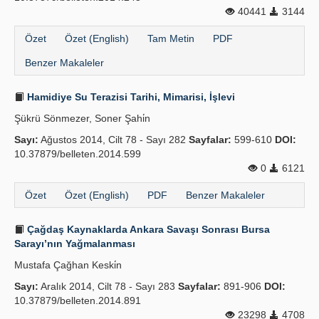
40441
3144
Özet
Özet (English)
Tam Metin
PDF
Benzer Makaleler
Hamidiye Su Terazisi Tarihi, Mimarisi, İşlevi
Şükrü Sönmezer, Soner Şahi̇n
Sayı:
Ağustos 2014, Cilt 78 - Sayı 282
Sayfalar:
599-610
DOI:
10.37879/belleten.2014.599
0
6121
Özet
Özet (English)
PDF
Benzer Makaleler
Çağdaş Kaynaklarda Ankara Savaşı Sonrası Bursa
Sarayı’nın Yağmalanması
Mustafa Çağhan Keski̇n
Sayı:
Aralık 2014, Cilt 78 - Sayı 283
Sayfalar:
891-906
DOI:
10.37879/belleten.2014.891
23298
4708