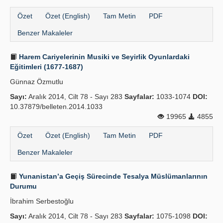
Özet
Özet (English)
Tam Metin
PDF
Benzer Makaleler
Harem Cariyelerinin Musiki ve Seyirlik Oyunlardaki
Eğitimleri (1677-1687)
Günnaz Özmutlu
Sayı:
Aralık 2014, Cilt 78 - Sayı 283
Sayfalar:
1033-1074
DOI:
10.37879/belleten.2014.1033
19965
4855
Özet
Özet (English)
Tam Metin
PDF
Benzer Makaleler
Yunanistan’a Geçiş Sürecinde Tesalya Müslümanlarının
Durumu
İbrahim Serbestoğlu
Sayı:
Aralık 2014, Cilt 78 - Sayı 283
Sayfalar:
1075-1098
DOI: