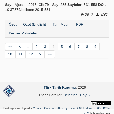
Sayı:
Ağustos 2015, Cilt 79 - Sayı 285
Sayfalar:
531-558
DOI:
10.37879/belleten.2015.531
28121
4051
Özet
Özet (English)
Tam Metin
PDF
Benzer Makaleler
<<
<
1
2
3
4
5
6
7
8
9
10
11
12
>
>>
Türk Tarih Kurumu
. 2026
Diğer Dergiler:
Belgeler
·
Höyük
Bu dergideki çalışmalar
Creative Commons Atıf-GayriTicari 4.0 Uluslararası (CC BY-NC
4.0)
ile lisanslanmıştır.