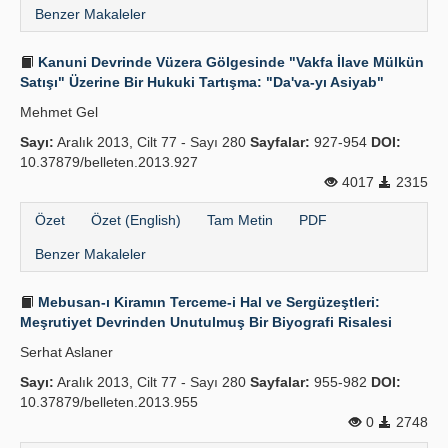
Benzer Makaleler
Kanuni Devrinde Vüzera Gölgesinde "Vakfa İlave Mülkün
Satışı" Üzerine Bir Hukuki Tartışma: "Da'va-yı Asiyab"
Mehmet Gel
Sayı:
Aralık 2013, Cilt 77 - Sayı 280
Sayfalar:
927-954
DOI:
10.37879/belleten.2013.927
4017
2315
Özet
Özet (English)
Tam Metin
PDF
Benzer Makaleler
Mebusan-ı Kiramın Terceme-i Hal ve Sergüzeştleri:
Meşrutiyet Devrinden Unutulmuş Bir Biyografi Risalesi
Serhat Aslaner
Sayı:
Aralık 2013, Cilt 77 - Sayı 280
Sayfalar:
955-982
DOI:
10.37879/belleten.2013.955
0
2748