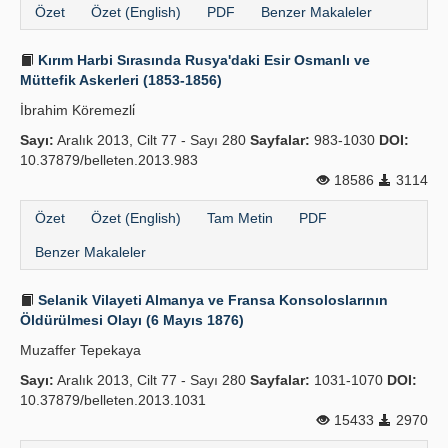
Özet
Özet (English)
PDF
Benzer Makaleler
Kırım Harbi Sırasında Rusya'daki Esir Osmanlı ve
Müttefik Askerleri (1853-1856)
İbrahim Köremezli̇
Sayı:
Aralık 2013, Cilt 77 - Sayı 280
Sayfalar:
983-1030
DOI:
10.37879/belleten.2013.983
18586
3114
Özet
Özet (English)
Tam Metin
PDF
Benzer Makaleler
Selanik Vilayeti Almanya ve Fransa Kon­soloslarının
Öldürülmesi Olayı (6 Mayıs 1876)
Muzaffer Tepekaya
Sayı:
Aralık 2013, Cilt 77 - Sayı 280
Sayfalar:
1031-1070
DOI:
10.37879/belleten.2013.1031
15433
2970