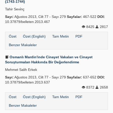
(1743-1744)
Yayın Politikaları
Tahir Sevi̇nç
Sayı:
Kılavuzlar
Ağustos 2013, Cilt 77 - Sayı 279
Sayfalar:
467-522
DOI:
10.37879/belleten.2013.467
İletişim
8425
2817
Özet
Özet (English)
Tam Metin
PDF
Benzer Makaleler
Osmanlı Mardin'inde Cinayet Vakaları ve Cinayet
Soruşturmaları Hakkında Bir Değerlendirme
Mehmet Salih Erkek
Sayı:
Ağustos 2013, Cilt 77 - Sayı 279
Sayfalar:
637-652
DOI:
10.37879/belleten.2013.637
8372
2658
Özet
Özet (English)
Tam Metin
PDF
Benzer Makaleler