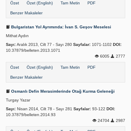
Özet
Özet (English)
Tam Metin
PDF
Benzer Makaleler
Bulgaristan Yol Ayrımında: İvan S. Geşov Mese­lesi
Mithat Aydın
Sayı:
Aralık 2013, Cilt 77 - Sayı 280
Sayfalar:
1071-1102
DOI:
10.37879/belleten.2013.1071
6005
2777
Özet
Özet (English)
Tam Metin
PDF
Benzer Makaleler
Osmanlı Defin Merasimlerinde Otağ Kurma Geleneği
Turgay Yazar
Sayı:
Nisan 2014, Cilt 78 - Sayı 281
Sayfalar:
93-122
DOI:
10.37879/belleten.2014.93
24704
2987