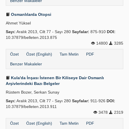
Benzer Makaleler
Osmanlılarda Otopsi
Ahmet Yüksel
Sayı:
Aralık 2013, Cilt 77 - Sayı 280
Sayfalar:
875-910
DOI:
10.37879/belleten.2013.875
14800
3285
Özet
Özet (English)
Tam Metin
PDF
Benzer Makaleler
Kula'da İnşası İstenen Bir Ki­liseye Dair Osmanlı
Arşivlerindeki Bazı Belgeler
Rüstem Bozer, Serkan Sunay
Sayı:
Aralık 2013, Cilt 77 - Sayı 280
Sayfalar:
911-926
DOI:
10.37879/belleten.2013.911
3478
2319
Özet
Özet (English)
Tam Metin
PDF