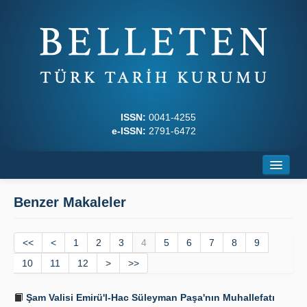
ISSN:
0041-4255
e-ISSN:
2791-6472
Ana Sayfa
Benzer Makaleler
Hakkında
<<
Dergi Kurulları
<
1
2
3
4
5
6
7
8
9
10
11
12
>
>>
Yazım Kuralları
Şam Valisi Emirü'l-Hac Süleyman Paşa'nın Muhallefatı
İlkeler