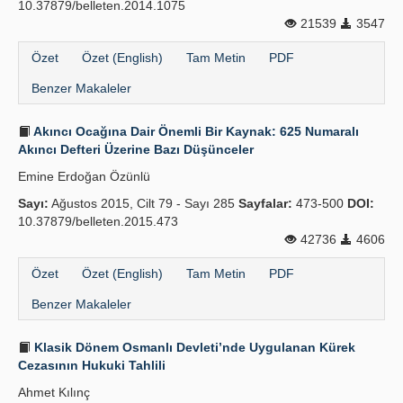
10.37879/belleten.2014.1075
21539
3547
Özet
Özet (English)
Tam Metin
PDF
Benzer Makaleler
Akıncı Ocağına Dair Önemli Bir Kaynak: 625 Numaralı
Akıncı Defteri Üzerine Bazı Düşünceler
Emine Erdoğan Özünlü
Sayı:
Ağustos 2015, Cilt 79 - Sayı 285
Sayfalar:
473-500
DOI:
10.37879/belleten.2015.473
42736
4606
Özet
Özet (English)
Tam Metin
PDF
Benzer Makaleler
Klasik Dönem Osmanlı Devleti’nde Uygulanan Kürek
Cezasının Hukuki Tahlili
Ahmet Kılınç