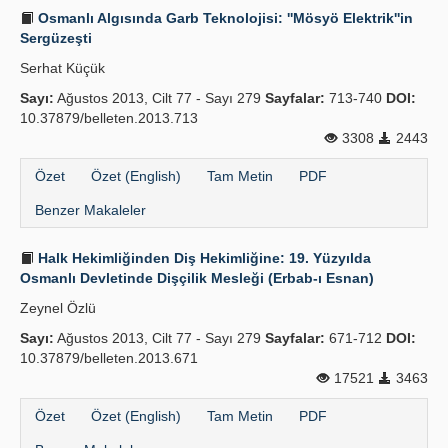
Osmanlı Algısında Garb Teknolojisi: ''Mösyö Elektrik''in
Sergüzeşti
Serhat Küçük
Sayı:
Ağustos 2013, Cilt 77 - Sayı 279
Sayfalar:
713-740
DOI:
10.37879/belleten.2013.713
3308
2443
Özet
Özet (English)
Tam Metin
PDF
Benzer Makaleler
Halk Hekimliğinden Diş Hekimliğine: 19. Yüzyılda
Osmanlı Devletinde Dişçilik Mesleği (Erbab-ı Esnan)
Zeynel Özlü
Sayı:
Ağustos 2013, Cilt 77 - Sayı 279
Sayfalar:
671-712
DOI:
10.37879/belleten.2013.671
17521
3463
Özet
Özet (English)
Tam Metin
PDF