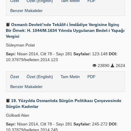
Özet
Özet (English)
Tam Metin
PDF
Benzer Makaleler
Osmanlı Devleti’nde Tekâlif-i İmdâdiye Vergisine İlginç
Bir Örnek: H. 1044/M.1634 Yılında Uygulanan Bedel-i Yapağı
Vergisi
Süleyman Polat
Sayı:
Nisan 2014, Cilt 78 - Sayı 281
Sayfalar:
123-148
DOI:
10.37879/belleten.2014.123
23890
2624
Özet
Özet (English)
Tam Metin
PDF
Benzer Makaleler
19. Yüzyılda Osmanlıda Sürgün Politikası Çerçevesinde
Sürgün Kadınlar
Gülbadi Alan
Sayı:
Nisan 2014, Cilt 78 - Sayı 281
Sayfalar:
245-272
DOI:
10.37879/belleten.2014.245