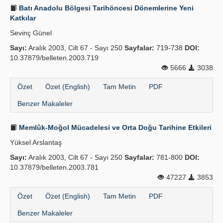
Batı Anadolu Bölgesi Tarihöncesi Dönemlerine Yeni
Katkılar
Sevinç Günel
Sayı:
Aralık 2003, Cilt 67 - Sayı 250
Sayfalar:
719-738
DOI:
10.37879/belleten.2003.719
5666
3038
Özet
Özet (English)
Tam Metin
PDF
Benzer Makaleler
Memlûk-Moğol Mücadelesi ve Orta Doğu Tarihine Etkileri
Yüksel Arslantaş
Sayı:
Aralık 2003, Cilt 67 - Sayı 250
Sayfalar:
781-800
DOI:
10.37879/belleten.2003.781
47227
3853
Özet
Özet (English)
Tam Metin
PDF
Benzer Makaleler