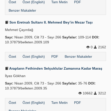
Özet
Özet (English)
Tam Metin
PDF
Benzer Makaleler
Son Eretnalı Sultanı II. Mehmed Bey’in Mezar Taşı
Mehmet Çayırdağ
Sayı:
Nisan 2009, Cilt 73 - Sayı 266
Sayfalar:
109-114
DOI:
10.37879/belleten.2009.109
0
2162
Özet
Özet (English)
PDF
Benzer Makaleler
Arapların Fethinden Selçuklular Zamanına Kadar Maraş
İlyas Gökhan
Sayı:
Nisan 2009, Cilt 73 - Sayı 266
Sayfalar:
35-76
DOI:
10.37879/belleten.2009.35
10662
3212
Özet
Özet (English)
Tam Metin
PDF