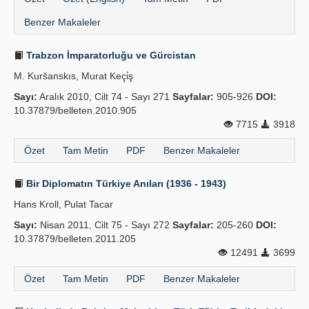
Benzer Makaleler
Trabzon İmparatorluğu ve Gürcistan
M. Kuršanskıs, Murat Keçi̇ş
Sayı:
Aralık 2010, Cilt 74 - Sayı 271
Sayfalar:
905-926
DOI:
10.37879/belleten.2010.905
7715
3918
Özet
Tam Metin
PDF
Benzer Makaleler
Bir Diplomatın Türkiye Anıları (1936 - 1943)
Hans Kroll, Pulat Tacar
Sayı:
Nisan 2011, Cilt 75 - Sayı 272
Sayfalar:
205-260
DOI:
10.37879/belleten.2011.205
12491
3699
Özet
Tam Metin
PDF
Benzer Makaleler