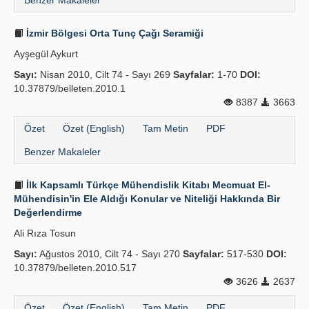
Benzer Makaleler
İzmir Bölgesi Orta Tunç Çağı Seramiği
Ayşegül Aykurt
Sayı:
Nisan 2010, Cilt 74 - Sayı 269
Sayfalar:
1-70
DOI:
10.37879/belleten.2010.1
8387
3663
Özet
Özet (English)
Tam Metin
PDF
Benzer Makaleler
İlk Kapsamlı Türkçe Mühendislik Kitabı Mecmuat El-
Mühendisin'in Ele Aldığı Konular ve Niteliği Hakkında Bir
Değerlendirme
Ali Rıza Tosun
Sayı:
Ağustos 2010, Cilt 74 - Sayı 270
Sayfalar:
517-530
DOI:
10.37879/belleten.2010.517
3626
2637
Özet
Özet (English)
Tam Metin
PDF