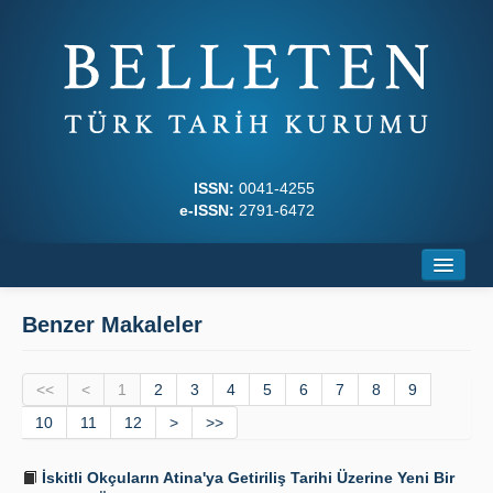
ISSN:
0041-4255
e-ISSN:
2791-6472
Ana Sayfa
Benzer Makaleler
Hakkında
<<
Dergi Kurulları
<
1
2
3
4
5
6
7
8
9
10
11
12
>
>>
Yazım Kuralları
İskitli Okçuların Atina'ya Getiriliş Tarihi Üzerine Yeni Bir
İlkeler