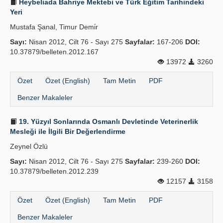
Heybeliada Bahriye Mektebi ve Türk Eğitim Tarihindeki
Yeri
Mustafa Şanal, Timur Demi̇r
Sayı:
Nisan 2012, Cilt 76 - Sayı 275
Sayfalar:
167-206
DOI:
10.37879/belleten.2012.167
13972
3260
Özet
Özet (English)
Tam Metin
PDF
Benzer Makaleler
19. Yüzyıl Sonlarında Osmanlı Devletinde Veteriner­lik
Mesleği ile İlgili Bir Değerlendirme
Zeynel Özlü
Sayı:
Nisan 2012, Cilt 76 - Sayı 275
Sayfalar:
239-260
DOI:
10.37879/belleten.2012.239
12157
3158
Özet
Özet (English)
Tam Metin
PDF
Benzer Makaleler