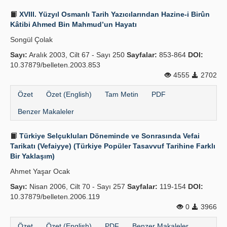
XVIII. Yüzyıl Osmanlı Tarih Yazıcılarından Hazine-i Birûn
Kâtibi Ahmed Bin Mahmud’un Hayatı
Songül Çolak
Sayı:
Aralık 2003, Cilt 67 - Sayı 250
Sayfalar:
853-864
DOI:
10.37879/belleten.2003.853
4555
2702
Özet
Özet (English)
Tam Metin
PDF
Benzer Makaleler
Türkiye Selçukluları Döneminde ve Sonrasında Vefai
Tarikatı (Vefaiyye) (Türkiye Popüler Tasavvuf Tarihine Farklı
Bir Yaklaşım)
Ahmet Yaşar Ocak
Sayı:
Nisan 2006, Cilt 70 - Sayı 257
Sayfalar:
119-154
DOI:
10.37879/belleten.2006.119
0
3966
Özet
Özet (English)
PDF
Benzer Makaleler