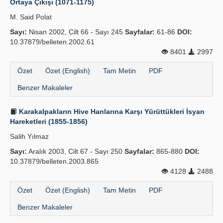
Ortaya Çıkışı (1071-1175)
M. Said Polat
Sayı:
Nisan 2002, Cilt 66 - Sayı 245
Sayfalar:
61-86
DOI:
10.37879/belleten.2002.61
8401
2997
Özet
Özet (English)
Tam Metin
PDF
Benzer Makaleler
Karakalpakların Hive Hanlarına Karşı Yürüttükleri İsyan
Hareketleri (1855-1856)
Salih Yılmaz
Sayı:
Aralık 2003, Cilt 67 - Sayı 250
Sayfalar:
865-880
DOI:
10.37879/belleten.2003.865
4128
2488
Özet
Özet (English)
Tam Metin
PDF
Benzer Makaleler