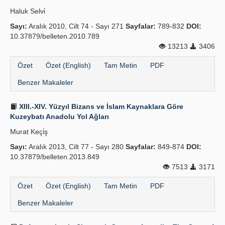
Haluk Selvi̇
Sayı:
Aralık 2010, Cilt 74 - Sayı 271
Sayfalar:
789-832
DOI:
10.37879/belleten.2010.789
13213
3406
Özet
Özet (English)
Tam Metin
PDF
Benzer Makaleler
XIII.-XIV. Yüzyıl Bizans ve İslam Kaynaklara Göre
Kuzeybatı Anadolu Yol Ağları
Murat Keçi̇ş
Sayı:
Aralık 2013, Cilt 77 - Sayı 280
Sayfalar:
849-874
DOI:
10.37879/belleten.2013.849
7513
3171
Özet
Özet (English)
Tam Metin
PDF
Benzer Makaleler