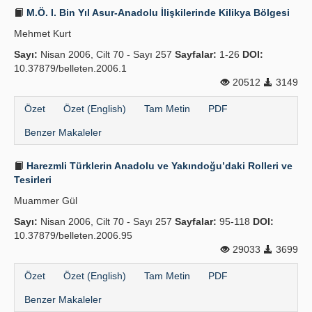
M.Ö. I. Bin Yıl Asur-Anadolu İlişkilerinde Kilikya Bölgesi
Mehmet Kurt
Sayı:
Nisan 2006, Cilt 70 - Sayı 257
Sayfalar:
1-26
DOI:
10.37879/belleten.2006.1
20512
3149
Özet
Özet (English)
Tam Metin
PDF
Benzer Makaleler
Harezmli Türklerin Anadolu ve Yakındoğu’daki Rolleri ve
Tesirleri
Muammer Gül
Sayı:
Nisan 2006, Cilt 70 - Sayı 257
Sayfalar:
95-118
DOI:
10.37879/belleten.2006.95
29033
3699
Özet
Özet (English)
Tam Metin
PDF
Benzer Makaleler