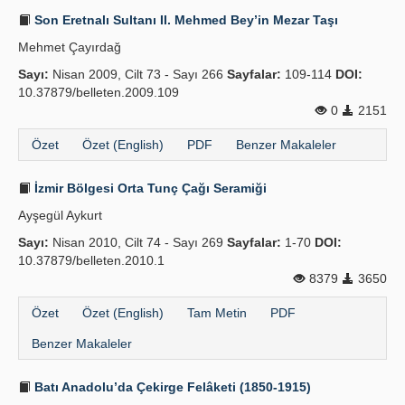
Son Eretnalı Sultanı II. Mehmed Bey’in Mezar Taşı
Mehmet Çayırdağ
Sayı:
Nisan 2009, Cilt 73 - Sayı 266
Sayfalar:
109-114
DOI:
10.37879/belleten.2009.109
0
2151
Özet
Özet (English)
PDF
Benzer Makaleler
İzmir Bölgesi Orta Tunç Çağı Seramiği
Ayşegül Aykurt
Sayı:
Nisan 2010, Cilt 74 - Sayı 269
Sayfalar:
1-70
DOI:
10.37879/belleten.2010.1
8379
3650
Özet
Özet (English)
Tam Metin
PDF
Benzer Makaleler
Batı Anadolu’da Çekirge Felâketi (1850-1915)