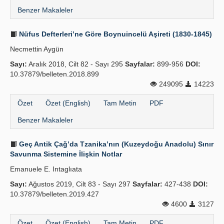
Benzer Makaleler
Nüfus Defterleri’ne Göre Boynuincelü Aşireti (1830-1845)
Necmettin Aygün
Sayı:
Aralık 2018, Cilt 82 - Sayı 295
Sayfalar:
899-956
DOI:
10.37879/belleten.2018.899
249095
14223
Özet
Özet (English)
Tam Metin
PDF
Benzer Makaleler
Geç Antik Çağ’da Tzanika’nın (Kuzeydoğu Anadolu) Sınır
Savunma Sistemine İlişkin Notlar
Emanuele E. Intaglıata
Sayı:
Ağustos 2019, Cilt 83 - Sayı 297
Sayfalar:
427-438
DOI:
10.37879/belleten.2019.427
4600
3127
Özet
Özet (English)
Tam Metin
PDF