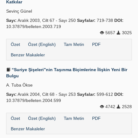
Katkılar
Yayın Politikaları
Sevinç Günel
Sayı:
Kılavuzlar
Aralık 2003, Cilt 67 - Sayı 250
Sayfalar:
719-738
DOI:
10.37879/belleten.2003.719
İletişim
5657
3025
Özet
Özet (English)
Tam Metin
PDF
Benzer Makaleler
“Suriye Şişeleri”nin Taşınma Biçimlerine İlişkin Yeni Bir
Bulgu
A. Tuba Ökse
Sayı:
Aralık 2004, Cilt 68 - Sayı 253
Sayfalar:
599-612
DOI:
10.37879/belleten.2004.599
4742
2528
Özet
Özet (English)
Tam Metin
PDF
Benzer Makaleler