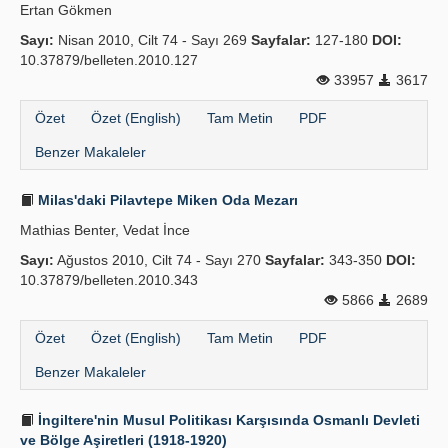
Ertan Gökmen
Sayı:
Nisan 2010, Cilt 74 - Sayı 269
Sayfalar:
127-180
DOI:
10.37879/belleten.2010.127
33957
3617
Özet
Özet (English)
Tam Metin
PDF
Benzer Makaleler
Milas'daki Pilavtepe Miken Oda Mezarı
Mathias Benter, Vedat İnce
Sayı:
Ağustos 2010, Cilt 74 - Sayı 270
Sayfalar:
343-350
DOI:
10.37879/belleten.2010.343
5866
2689
Özet
Özet (English)
Tam Metin
PDF
Benzer Makaleler
İngiltere'nin Musul Politikası Karşısında Osmanlı Devleti
ve Bölge Aşiretleri (1918-1920)