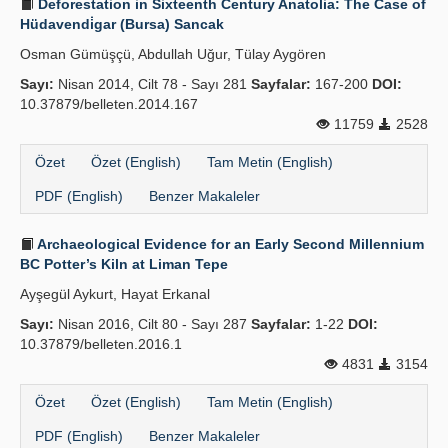
Deforestation in Sixteenth Century Anatolia: The Case of
Hüdavendi̇gar (Bursa) Sancak
Osman Gümüşçü, Abdullah Uğur, Tülay Aygören
Sayı:
Nisan 2014, Cilt 78 - Sayı 281
Sayfalar:
167-200
DOI:
10.37879/belleten.2014.167
11759
2528
Özet
Özet (English)
Tam Metin (English)
PDF (English)
Benzer Makaleler
Archaeological Evidence for an Early Second Millennium
BC Potter’s Kiln at Liman Tepe
Ayşegül Aykurt, Hayat Erkanal
Sayı:
Nisan 2016, Cilt 80 - Sayı 287
Sayfalar:
1-22
DOI:
10.37879/belleten.2016.1
4831
3154
Özet
Özet (English)
Tam Metin (English)
PDF (English)
Benzer Makaleler