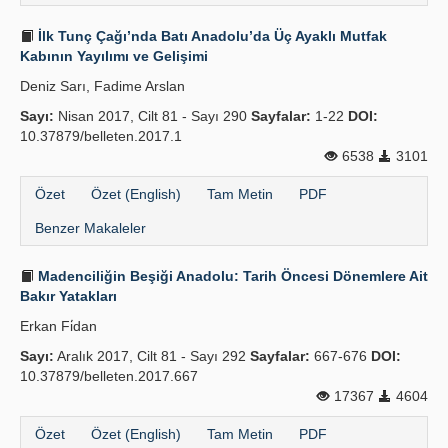
İlk Tunç Çağı’nda Batı Anadolu’da Üç Ayaklı Mutfak
Kabının Yayılımı ve Gelişimi
Deniz Sarı, Fadime Arslan
Sayı:
Nisan 2017, Cilt 81 - Sayı 290
Sayfalar:
1-22
DOI:
10.37879/belleten.2017.1
6538
3101
Özet
Özet (English)
Tam Metin
PDF
Benzer Makaleler
Madenciliğin Beşiği Anadolu: Tarih Öncesi Dönemlere Ait
Bakır Yatakları
Erkan Fi̇dan
Sayı:
Aralık 2017, Cilt 81 - Sayı 292
Sayfalar:
667-676
DOI:
10.37879/belleten.2017.667
17367
4604
Özet
Özet (English)
Tam Metin
PDF