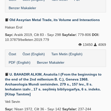
Benzer Makaleler
Old Assyrian Metal Trade, its Volume and Interactions
Hakan Erol
Sayı:
Aralık 2019, Cilt 83 - Sayı 298
Sayfalar:
779-806
DOI:
10.37879/belleten.2019.779
13450
4069
Özet
Özet (English)
Tam Metin (English)
PDF (English)
Benzer Makaleler
U. BAHADIR ALKIM, Anatolia I (From the beginnings to
the end of the 2nd millenium B. C.), Geneva 1968.
Archaeologia Mundi serisinden. 279 s., 157 lev., II s.
levhaların izahı , 17 s. seçilmiş bibliyogarfya, 6 s. indeks.
[Kitap Tanıtımı]
Veli Sevin
Sayı:
Nisan 1972, Cilt 36 - Sayı 142
Sayfalar:
237-244