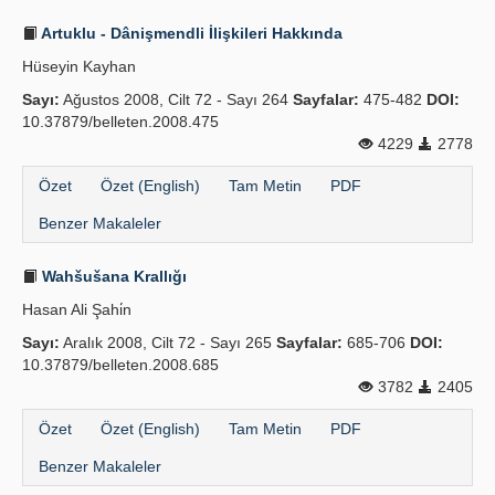
Artuklu - Dânişmendli İlişkileri Hakkında
Hüseyin Kayhan
Sayı:
Ağustos 2008, Cilt 72 - Sayı 264
Sayfalar:
475-482
DOI:
10.37879/belleten.2008.475
4229
2778
Özet
Özet (English)
Tam Metin
PDF
Benzer Makaleler
Wahšušana Krallığı
Hasan Ali Şahi̇n
Sayı:
Aralık 2008, Cilt 72 - Sayı 265
Sayfalar:
685-706
DOI:
10.37879/belleten.2008.685
3782
2405
Özet
Özet (English)
Tam Metin
PDF
Benzer Makaleler