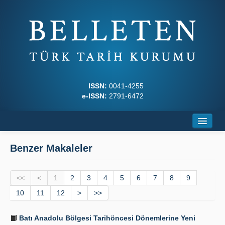
ISSN:
0041-4255
e-ISSN:
2791-6472
Ana Sayfa
Benzer Makaleler
Hakkında
<<
Dergi Kurulları
<
1
2
3
4
5
6
7
8
9
10
11
12
>
>>
Yazım Kuralları
Batı Anadolu Bölgesi Tarihöncesi Dönemlerine Yeni
İlkeler