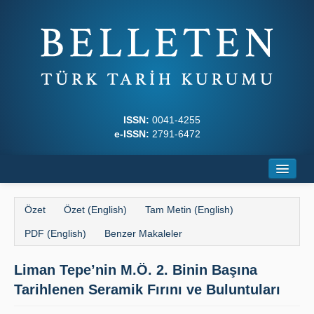
ISSN:
0041-4255
e-ISSN:
2791-6472
Ana Sayfa
Özet
Özet (English)
Tam Metin (English)
Hakkında
PDF (English)
Benzer Makaleler
Dergi Kurulları
Liman Tepe’nin M.Ö. 2. Binin Başına
Yazım Kuralları
Tarihlenen Seramik Fırını ve Buluntuları
İlkeler