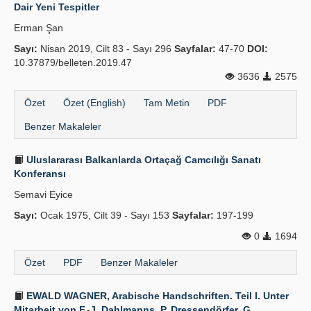
Dair Yeni Tespitler
Erman Şan
Sayı:
Nisan 2019, Cilt 83 - Sayı 296
Sayfalar:
47-70
DOI:
10.37879/belleten.2019.47
3636
2575
Özet
Özet (English)
Tam Metin
PDF
Benzer Makaleler
Uluslararası Balkanlarda Ortaçağ Camcılığı Sanatı
Konferansı
Semavi Eyice
Sayı:
Ocak 1975, Cilt 39 - Sayı 153
Sayfalar:
197-199
0
1694
Özet
PDF
Benzer Makaleler
EWALD WAGNER, Arabische Handschriften. Teil I. Unter
Mitarbeit von F.-J. Dahlmanns, P. Dressendörfer, G.