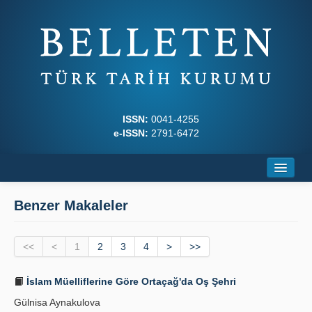
ISSN:
0041-4255
e-ISSN:
2791-6472
Ana Sayfa
Benzer Makaleler
Hakkında
<<
Dergi Kurulları
<
1
2
3
4
>
>>
Yazım Kuralları
İslam Müelliflerine Göre Ortaçağ'da Oş Şehri
Gülnisa Aynakulova
İlkeler