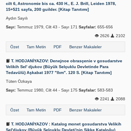
cilt 6, Astronomie bis ca. 430 H., E. J. Brill, Leiden 1978,
15+521 sayfa, 200 guilder. [Kitap Tanıtımı]
Aydın Sayılı
Sayı:
Temmuz 1979, Cilt 43 - Sayı 171
Sayfalar:
655-656
2626
2102
Özet
Tam Metin
PDF
Benzer Makaleler
T. HODJANİYAZOV: Denejnoe obrasçenie v gosudarstve
Velikih Sel' djukov (Büyük Selçuklu Devletinde Para
Tedavülü) Aşkabat 1977 "Ilım". 120 S. [Kitap Tanıtımı]
Tüten Özkaya
Sayı:
Temmuz 1980, Cilt 44 - Sayı 175
Sayfalar:
583-583
2241
2088
Özet
Tam Metin
PDF
Benzer Makaleler
T. HODJANİYAZOV : Katalog monet gosudarstva Velikih
Sel'djukov (Büyük Selçuklu Devleti'nin Sikke Kataloğu)