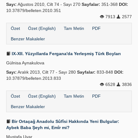
Sayı:
Ağustos 2010, Cilt 74 - Sayı 270
Sayfalar:
351-368
DOI:
10.37879/belleten.2010.351
7913
2577
Özet
Özet (English)
Tam Metin
PDF
Benzer Makaleler
IX-XII. Yüzyıllarda Fergana'da Yerleş­miş Türk Boyları
Gülnisa Aynakulova
Sayı:
Aralık 2013, Cilt 77 - Sayı 280
Sayfalar:
833-848
DOI:
10.37879/belleten.2013.833
6528
3836
Özet
Özet (English)
Tam Metin
PDF
Benzer Makaleler
Bir Ortaçağ Anadolu Sûfîsi Hakkında Yeni Bulgular:
Aybek Baba Şeyh mi, Emîr mi?
Mustafa Uyar