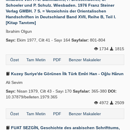
Schoeler und P. Schulz. Wiesbaden. 1976 Franz Steiner
Verlag GMBH. 7 S. = Verzeichnis der Orientalischen
Handschriften in Deutschland Band XVII, Reihe B, Teil I.
[Kitap Tanıtımı]
İbrahim Olgun
Sayı:
Ekim 1977, Cilt 41 - Sayı 164
Sayfalar:
801-804
1734
1815
Özet
Tam Metin
PDF
Benzer Makaleler
Kuzey Suriye'de Görünen İlk Türk Emîri Han - Oğlu Hârun
Ali Sevim
Sayı:
Nisan 1979, Cilt 43 - Sayı 170
Sayfalar:
365-380
DOI:
10.37879/belleten.1979.365
4972
2509
Özet
Tam Metin
PDF
Benzer Makaleler
FUAT SEZGİN, Geschichte des arabischen Schrifttums,