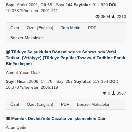
Sayı:
Aralık 2001, Cilt 65 - Sayı 244
Sayfalar:
911-920
DOI:
Yayın Politikaları
10.37879/belleten.2001.911
3504
2310
Kılavuzlar
Özet
Özet (English)
Tam Metin
PDF
İletişim
Benzer Makaleler
Türkiye Selçukluları Döneminde ve Sonrasında Vefai
Tarikatı (Vefaiyye) (Türkiye Popüler Tasavvuf Tarihine Farklı
Bir Yaklaşım)
Ahmet Yaşar Ocak
Sayı:
Nisan 2006, Cilt 70 - Sayı 257
Sayfalar:
119-154
DOI:
10.37879/belleten.2006.119
0
3967
Özet
Özet (English)
PDF
Benzer Makaleler
Memluk Devleti'nde Cezalar ve İşkencelere Dair
Altan Çeti̇n