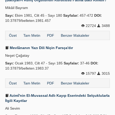
(Baciyan-i Rum) Örgütünün Kurucusu Fatma Bacı Kimdir?
Mikâil Bayram
Sayı:
Ekim 1981, Cilt 45 - Sayı 180
Sayfalar:
457-472
DOI:
10.37879/belleten.1981.457
22724
3488
Özet
Tam Metin
PDF
Benzer Makaleler
Mevlânanın Yazı Dili Niçin Farsça'dır
Neşet Çağatay
Sayı:
Ocak 1983, Cilt 47 - Sayı 185
Sayfalar:
37-46
DOI:
10.37879/belleten.1983.37
15797
3015
Özet
Tam Metin
PDF
Benzer Makaleler
Azimî'nin El-Muvassal Adlı Kayıp Eserindeki Selçuklularla
İlgili Kayıtlar
Ali Sevim