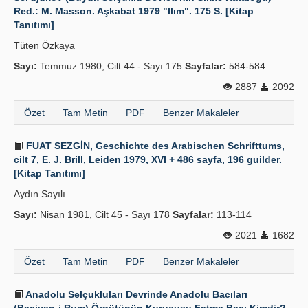
Red.: M. Masson. Aşkabat 1979 "Ilım". 175 S. [Kitap
Tanıtımı]
Tüten Özkaya
Sayı:
Temmuz 1980, Cilt 44 - Sayı 175
Sayfalar:
584-584
2887
2092
Özet
Tam Metin
PDF
Benzer Makaleler
FUAT SEZGİN, Geschichte des Arabischen Schrifttums,
cilt 7, E. J. Brill, Leiden 1979, XVI + 486 sayfa, 196 guilder.
[Kitap Tanıtımı]
Aydın Sayılı
Sayı:
Nisan 1981, Cilt 45 - Sayı 178
Sayfalar:
113-114
2021
1682
Özet
Tam Metin
PDF
Benzer Makaleler
Anadolu Selçukluları Devrinde Anadolu Bacıları