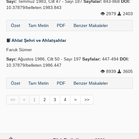
Sayı:
Temmuz 1983, Cilt 47 - Sayı 187
Sayfalar:
843-868
DOI:
10.37879/belleten.1983.843
2979
2403
Özet
Tam Metin
PDF
Benzer Makaleler
Ahlat Şehri ve Ahlatşahlar
Faruk Sümer
Sayı:
Ağustos 1986, Cilt 50 - Sayı 197
Sayfalar:
447-494
DOI:
10.37879/belleten.1986.447
8939
3605
Özet
Tam Metin
PDF
Benzer Makaleler
<<
<
1
2
3
4
>
>>