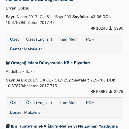
Erkan Göksu
Sayı:
Nisan 2017, Cilt 81 - Sayı 290
Sayfalar:
43-66
DOI:
10.37879/belleten.2017.43
10243
3990
Özet
Özet (English)
Tam Metin
PDF
Benzer Makaleler
Ortaçağ İslam Dünyasında Köle Fiyatları
Abdulhalik Bakır
Sayı:
Aralık 2017, Cilt 81 - Sayı 292
Sayfalar:
715-766
DOI:
10.37879/belleten.2017.715
55957
3975
Özet
Özet (English)
Tam Metin
PDF
Benzer Makaleler
İbn Rüste’nin el-Alâku’n-Nefîse’yi Ne Zaman Yazdığına