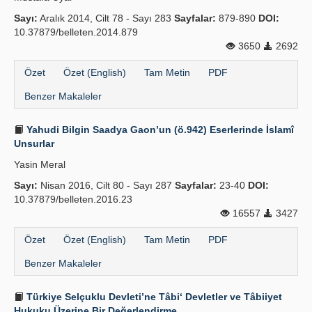
Sayı:
Aralık 2014, Cilt 78 - Sayı 283
Sayfalar:
879-890
DOI:
10.37879/belleten.2014.879
3650
2692
Özet
Özet (English)
Tam Metin
PDF
Benzer Makaleler
Yahudi Bilgin Saadya Gaon’un (ö.942) Eserlerinde İslamî
Unsurlar
Yasin Meral
Sayı:
Nisan 2016, Cilt 80 - Sayı 287
Sayfalar:
23-40
DOI:
10.37879/belleten.2016.23
16557
3427
Özet
Özet (English)
Tam Metin
PDF
Benzer Makaleler
Türkiye Selçuklu Devleti’ne Tâbi‘ Devletler ve Tâbiiyet
Hukuku Üzerine Bir Değerlendirme