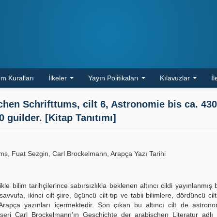
m Kuralları
İlkeler
Yayın Politikaları
Kılavuzlar
İl
n Schrifttums, cilt 6, Astronomie bis ca. 430 
0 guilder. [Kitap Tanıtımı]
ms, Fuat Sezgin, Carl Brockelmann, Arapça Yazı Tarihi
le bilim tarihçilerince sabırsızlıkla beklenen altıncı cildi yayınlanmış 
savvufa, ikinci cilt şiire, üçüncü cilt tıp ve tabii bilimlere, dördüncü cil
 Arapça yazınları içermektedir. Son çıkan bu altıncı cilt de astron
seri Carl Brockelmann'ın Geschichte der arabischen Literatur adlı b