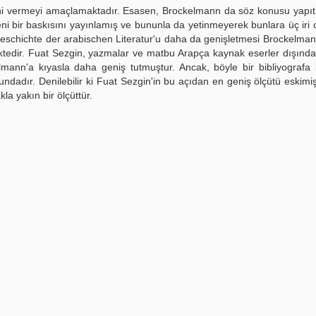
i vermeyi amaçlamaktadır. Esasen, Brockelmann da söz konusu yapıtını
yeni bir baskısını yayınlamış ve bununla da yetinmeyerek bunlara üç iri c
n Geschichte der arabischen Literatur'u daha da genişletmesi Brockelman
mektedir. Fuat Sezgin, yazmalar ve matbu Arapça kaynak eserler dışında
lmann'a kıyasla daha geniş tutmuştur. Ancak, böyle bir bibliyografa 
undadır. Denilebilir ki Fuat Sezgin'in bu açıdan en geniş ölçütü eskimiş
la yakın bir ölçüttür.