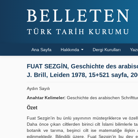
Ana Sayfa
Hakkında
Dergi Kurulları
Yazı
FUAT SEZGİN, Geschichte des arabische
J. Brill, Leiden 1978, 15+521 sayfa, 20
Aydın Sayılı
Anahtar Kelimeler:
Geschichte des arabischen Schrifttu
Özet
Fuat Sezgin'in bu ünlü yayınının müsteşriklerce ve özellik
Daha önce çıkan ciltlerden birinci cilt İslami bilimlerle ta
botanik ve tarıma, beşinci cilt ise matematiğe ilişkin
edinmektedir. Bilindiği üzere, Fuat Sezgin'in bu dev e