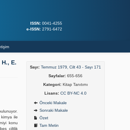
ISSN:
0041-4255
e-ISSN:
2791-6472
etişim
H., E.
Sayı:
Temmuz 1979, Cilt 43 - Sayı 171
Sayfalar:
655-656
Kategori:
Kitap Tanıtımı
Lisans:
CC BY-NC 4.0
Önceki Makale
Sonraki Makale
bulunuyor.
t kimya ile
Özet
omiyi konu
Tam Metin
eş ciltlik