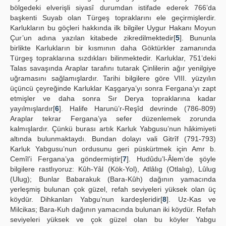
bölgedeki elverişli siyasî durumdan istifade ederek 766’da
başkenti Suyab olan Türgeş topraklarını ele geçirmişlerdir.
Karlukların bu göçleri hakkında ilk bilgiler Uygur Hakanı Moyun
Çur’un adına yazılan kitabede zikredilmektedir[
5
]. Bununla
birlikte Karlukların bir kısmının daha Göktürkler zamanında
Türgeş topraklarına sızdıkları bilinmektedir. Karluklar, 751’deki
Talas savaşında Araplar tarafını tutarak Çinlilerin ağır yenilgiye
uğramasını sağlamışlardır. Tarihi bilgilere göre VIII. yüzyılın
üçüncü çeyreğinde Karluklar Kaşgarya’yı sonra Fergana’yı zapt
etmişler ve daha sonra Sır Derya topraklarına kadar
yayılmışlardır[
6
]. Halife Harunü’r-Reşîd devrinde (786-809)
Araplar tekrar Fergana’ya sefer düzenlemek zorunda
kalmışlardır. Çünkü burası artık Karluk Yabgusu’nun hâkimiyeti
altında bulunmaktaydı. Bundan dolayı vali Gitrîf (791-793)
Karluk Yabgusu’nun ordusunu geri püskürtmek için Amr b.
Cemîl’i Fergana’ya göndermiştir[
7
]. Hudûdu’l-Âlem’de şöyle
bilgilere rastlıyoruz: Kûh-Yâl (Kök-Yol), Atlâlıg (Otlalıg), Lûlug
(Ulug); Bunlar Babarakuk (Bara-Kûh) dağının yamacında
yerleşmiş bulunan çok güzel, refah seviyeleri yüksek olan üç
köydür. Dihkanları Yabgu’nun kardeşleridir[
8
]. Uz-Kas ve
Milcikas; Bara-Kuh dağının yamacında bulunan iki köydür. Refah
seviyeleri yüksek ve çok güzel olan bu köyler Yabgu