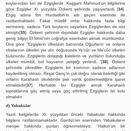
boylarından biri de Ezgişlerdir. Kaşgarlı Mahmud’un bilgilerine
göre Ezgişler XI. yüzyılda Özkent şehrinde yaşıyorlardı [
34
].
Ezgiş adına İbn Hurdadbih’in adı geçen eserinde de
rastlanmaktadır. Fakat müellif onlar hakkında fazla bilgi
vermemiş, sadece Türk boylarını sayarken Ezgişlerden de söz
etmiştir[
35
]. Özkent şehrinin dışındaki Ezgişler hakkında daha
geniş bilgiyi El-İdrisî’nin coğrafya eserinden almak mümkündür.
Ona göre “Ezgişlerin ülkesinin batısında Oğuzların ve onların
obalarının ülkeleri yer alır, doğusunda Ye’cûc ve Me’cûc ülkeleri
bulunurdu. Ezgişlerin dolaştığı kalelerin ve yurtların bulunduğu
ülkeler mümbit, bol hayvanın yetiştiği yerlerdi...”[
36
]. Özkent
şehrinde zikredilen Ezgişlerin bir kısmının sadece adlarının
kaydedilmiş olması, Reşat Genç’in çok doğru olarak belirttiği gibi
onların Karahanlı devletinde pek varlık göstermediğine işaret
etmektedir[
37
]. Herhalde bu Ezgişler ancak Karahanlı
topraklarına göç etmiş veya göç ettirilmiş Ezgişlerin bir kolu
olmalıdır.
d) Yabakular
Yazılı belgelerde XI. yüzyıldan önceki Yabakular hakkında
bilgilere rastlanmamaktadır. Gardizi’nin eserinden Yabakuların
menşei hakkında şunları öğrenmekteyiz: “Halluh’un bir