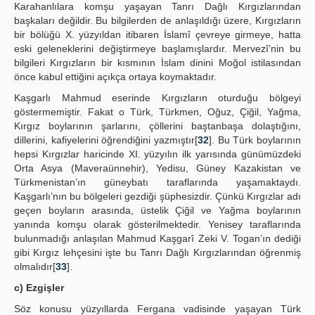
Karahanlılara komşu yaşayan Tanrı Dağlı Kırgızlarından
başkaları değildir. Bu bilgilerden de anlaşıldığı üzere, Kırgızların
bir bölüğü X. yüzyıldan itibaren İslamî çevreye girmeye, hatta
eski geleneklerini değiştirmeye başlamışlardır. Mervezî’nin bu
bilgileri Kırgızların bir kısmının İslam dinini Moğol istilasından
önce kabul ettiğini açıkça ortaya koymaktadır.
Kaşgarlı Mahmud eserinde Kırgızların oturduğu bölgeyi
göstermemiştir. Fakat o Türk, Türkmen, Oğuz, Çiğil, Yağma,
Kırgız boylarının şarlarını, çöllerini baştanbaşa dolaştığını,
dillerini, kafiyelerini öğrendiğini yazmıştır[
32
]. Bu Türk boylarının
hepsi Kırgızlar haricinde XI. yüzyılın ilk yarısında günümüzdeki
Orta Asya (Maveraünnehir), Yedisu, Güney Kazakistan ve
Türkmenistan’ın güneybatı taraflarında yaşamaktaydı.
Kaşgarlı’nın bu bölgeleri gezdiği şüphesizdir. Çünkü Kırgızlar adı
geçen boyların arasında, üstelik Çiğil ve Yağma boylarının
yanında komşu olarak gösterilmektedir. Yenisey taraflarında
bulunmadığı anlaşılan Mahmud Kaşgarî Zeki V. Togan’ın dediği
gibi Kırgız lehçesini işte bu Tanrı Dağlı Kırgızlarından öğrenmiş
olmalıdır[
33
].
c) Ezgişler
Söz konusu yüzyıllarda Fergana vadisinde yaşayan Türk