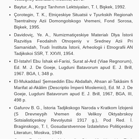
Baytur, A., Kırgız Tarıhının Lektsiyaları, T. I, Bişkek, 1992.
Çorotegin, T. K., Etniçeskiye Situatsii v Tyurkskih Regionah
Tsentralnoy Azii Domongolskogo Vremeni, Fond Sorosa,
Bişkek, 1995.
Davidoviç, Ye. A., Numizmatiçeskiye Materialı Dlya İstorii
Razvitiya Feodalnıh Otnoşeniy v Sredney Azii Pri
Samanidah, Trudı İnstituta İstorii, Arheologii i Etnografii AN
Tadjikskoi SSR, T. XXVII, 1954.
El-Istahrî Ebu İshak el-Farisi, Surat al-Ard (Viae Regnorum),
Ed. M. J. De Goeje, Lugduni Batavorum apud E. J. Brill,
1967. BGA, I, 348 p.
El-Mukaddasî Şemseddin Ebu Abdallah, Ahsan al-Takâsim fi
Marifat al-Akâlim (Descriptio İmperii Moslemici), Ed. M. J. De
Goeje, Lugduni Batavorum apud E. J. Brill, 1967, BGA, III,
498 p.
Gafurov B. G., İstoria Tadjikskogo Naroda v Kratkom İzlojenii
(S Drevneyşih Vremen do Velikoy Oktyabrskoy
Sotsialistiçeskoy Revolyutsii 1917 g.), Pod Red. İ.
Braginskogo, T. I, Gosudarstvennoe İzdatelstvo Politiçeskoy
Literaturı, Moskva, 1949.