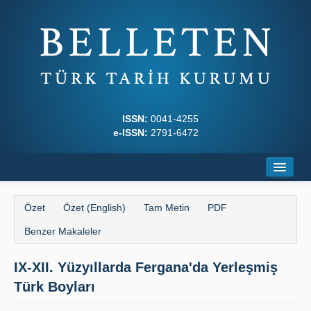
ISSN:
0041-4255
e-ISSN:
2791-6472
Ana Sayfa
Özet
Özet (English)
Tam Metin
PDF
Hakkında
Benzer Makaleler
Dergi Kurulları
IX-XII. Yüzyıllarda Fergana'da Yerleş­miş
Yazım Kuralları
Türk Boyları
İlkeler