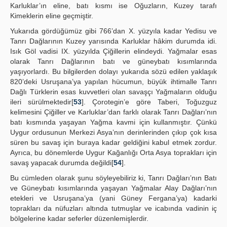
Karluklar’ın eline, batı kısmı ise Oğuzların, Kuzey tarafı
Kimeklerin eline geçmiştir.
Yukarıda gördüğümüz gibi 766’dan X. yüzyıla kadar Yedisu ve
Tanrı Dağlarının Kuzey yarısında Karluklar hâkim durumda idi.
Isık Göl vadisi IX. yüzyılda Çiğillerin elindeydi. Yağmalar esas
olarak Tanrı Dağlarının batı ve güneybatı kısımlarında
yaşıyorlardı. Bu bilgilerden dolayı yukarıda sözü edilen yaklaşık
820’deki Usruşana’ya yapılan hücumun, büyük ihtimalle Tanrı
Dağlı Türklerin esas kuvvetleri olan savaşçı Yağmaların olduğu
ileri sürülmektedir[
53
]. Çorotegin’e göre Taberi, Toğuzguz
kelimesini Çiğiller ve Karluklar’dan farklı olarak Tanrı Dağları’nın
batı kısmında yaşayan Yağma kavmi için kullanmıştır. Çünkü
Uygur ordusunun Merkezi Asya’nın derinlerinden çıkıp çok kısa
süren bu savaş için buraya kadar geldiğini kabul etmek zordur.
Ayrıca, bu dönemlerde Uygur Kağanlığı Orta Asya toprakları için
savaş yapacak durumda değildi[
54
].
Bu cümleden olarak şunu söyleyebiliriz ki, Tanrı Dağları’nın Batı
ve Güneybatı kısımlarında yaşayan Yağmalar Alay Dağları’nın
etekleri ve Usruşana’ya (yani Güney Fergana’ya) kadarki
toprakları da nüfuzları altında tutmuşlar ve icabında vadinin iç
bölgelerine kadar seferler düzenlemişlerdir.