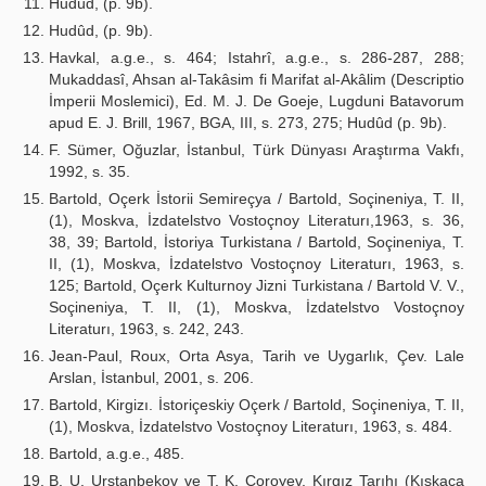
Hudûd, (p. 9b).
Hudûd, (p. 9b).
Havkal, a.g.e., s. 464; Istahrî, a.g.e., s. 286-287, 288;
Mukaddasî, Ahsan al-Takâsim fi Marifat al-Akâlim (Descriptio
İmperii Moslemici), Ed. M. J. De Goeje, Lugduni Batavorum
apud E. J. Brill, 1967, BGA, III, s. 273, 275; Hudûd (p. 9b).
F. Sümer, Oğuzlar, İstanbul, Türk Dünyası Araştırma Vakfı,
1992, s. 35.
Bartold, Oçerk İstorii Semireçya / Bartold, Soçineniya, T. II,
(1), Moskva, İzdatelstvo Vostoçnoy Literaturı,1963, s. 36,
38, 39; Bartold, İstoriya Turkistana / Bartold, Soçineniya, T.
II, (1), Moskva, İzdatelstvo Vostoçnoy Literaturı, 1963, s.
125; Bartold, Oçerk Kulturnoy Jizni Turkistana / Bartold V. V.,
Soçineniya, T. II, (1), Moskva, İzdatelstvo Vostoçnoy
Literaturı, 1963, s. 242, 243.
Jean-Paul, Roux, Orta Asya, Tarih ve Uygarlık, Çev. Lale
Arslan, İstanbul, 2001, s. 206.
Bartold, Kirgizı. İstoriçeskiy Oçerk / Bartold, Soçineniya, T. II,
(1), Moskva, İzdatelstvo Vostoçnoy Literaturı, 1963, s. 484.
Bartold, a.g.e., 485.
B. U. Urstanbekov ve T. K. Çoroyev, Kırgız Tarıhı (Kıskaça