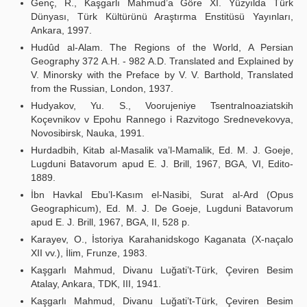
Genç, R., Kaşgarlı Mahmud’a Göre XI. Yüzyılda Türk
Dünyası, Türk Kültürünü Araştırma Enstitüsü Yayınları,
Ankara, 1997.
Hudûd al-Alam. The Regions of the World, A Persian
Geography 372 A.H. - 982 A.D. Translated and Explained by
V. Minorsky with the Preface by V. V. Barthold, Translated
from the Russian, London, 1937.
Hudyakov, Yu. S., Voorujeniye Tsentralnoaziatskih
Koçevnikov v Epohu Rannego i Razvitogo Srednevekovya,
Novosibirsk, Nauka, 1991.
Hurdadbih, Kitab al-Masalik va’l-Mamalik, Ed. M. J. Goeje,
Lugduni Batavorum apud E. J. Brill, 1967, BGA, VI, Edito-
1889.
İbn Havkal Ebu’l-Kasım el-Nasibi, Surat al-Ard (Opus
Geographicum), Ed. M. J. De Goeje, Lugduni Batavorum
apud E. J. Brill, 1967, BGA, II, 528 p.
Karayev, O., İstoriya Karahanidskogo Kaganata (X-naçalo
XII vv.), İlim, Frunze, 1983.
Kaşgarlı Mahmud, Divanu Luğati’t-Türk, Çeviren Besim
Atalay, Ankara, TDK, III, 1941.
Kaşgarlı Mahmud, Divanu Luğati’t-Türk, Çeviren Besim