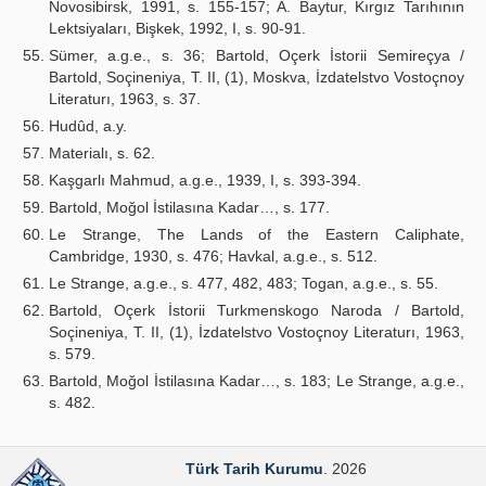
Novosibirsk, 1991, s. 155-157; A. Baytur, Kırgız Tarıhının
Lektsiyaları, Bişkek, 1992, I, s. 90-91.
Sümer, a.g.e., s. 36; Bartold, Oçerk İstorii Semireçya /
Bartold, Soçineniya, T. II, (1), Moskva, İzdatelstvo Vostoçnoy
Literaturı, 1963, s. 37.
Hudûd, a.y.
Materialı, s. 62.
Kaşgarlı Mahmud, a.g.e., 1939, I, s. 393-394.
Bartold, Moğol İstilasına Kadar…, s. 177.
Le Strange, The Lands of the Eastern Caliphate,
Cambridge, 1930, s. 476; Havkal, a.g.e., s. 512.
Le Strange, a.g.e., s. 477, 482, 483; Togan, a.g.e., s. 55.
Bartold, Oçerk İstorii Turkmenskogo Naroda / Bartold,
Soçineniya, T. II, (1), İzdatelstvo Vostoçnoy Literaturı, 1963,
s. 579.
Bartold, Moğol İstilasına Kadar…, s. 183; Le Strange, a.g.e.,
s. 482.
Türk Tarih Kurumu
. 2026