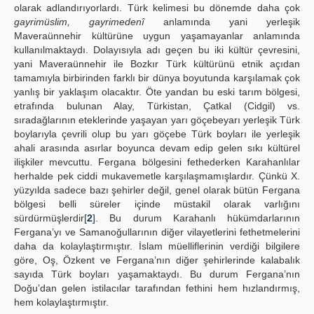
olarak adlandırıyorlardı. Türk kelimesi bu dönemde daha çok
gayrimüslim, gayrimedenî
anlamında yani yerleşik
Maveraünnehir kültürüne uygun yaşamayanlar anlamında
kullanılmaktaydı. Dolayısıyla adı geçen bu iki kültür çevresini,
yani Maveraünnehir ile Bozkır Türk kültürünü etnik açıdan
tamamıyla birbirinden farklı bir dünya boyutunda karşılamak çok
yanlış bir yaklaşım olacaktır. Öte yandan bu eski tarım bölgesi,
etrafında bulunan Alay, Türkistan, Çatkal (Cidgil) vs.
sıradağlarının eteklerinde yaşayan yarı göçebeyarı yerleşik Türk
boylarıyla çevrili olup bu yarı göçebe Türk boyları ile yerleşik
ahali arasında asırlar boyunca devam edip gelen sıkı kültürel
ilişkiler mevcuttu. Fergana bölgesini fethederken Karahanlılar
herhalde pek ciddi mukavemetle karşılaşmamışlardır. Çünkü X.
yüzyılda sadece bazı şehirler değil, genel olarak bütün Fergana
bölgesi belli süreler içinde müstakil olarak varlığını
sürdürmüşlerdir[
2
]. Bu durum Karahanlı hükümdarlarının
Fergana’yı ve Samanoğullarının diğer vilayetlerini fethetmelerini
daha da kolaylaştırmıştır. İslam müelliflerinin verdiği bilgilere
göre, Oş, Özkent ve Fergana’nın diğer şehirlerinde kalabalık
sayıda Türk boyları yaşamaktaydı. Bu durum Fergana’nın
Doğu’dan gelen istilacılar tarafından fethini hem hızlandırmış,
hem kolaylaştırmıştır.