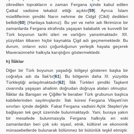
zikredilen toprakların o zaman Fergana içinde kabul edilen
Çatkal vadisine tekabül ettiği açıktır[
59
]. Ayrıca İslam
müelliflerinin şimdiki Narın nehrine de Cidgil (Cikil) dedikleri
bellidir[
60
] (Haritaya bakınız). Bu yer ve nehir adı fikrimizce bir
zamanlarda Fergana etrafında yaşayan kalabalık ve kuvvetli bir
Türk boyunun tarihi izleri ve varlığını yansıtmaktadır. XII.
yüzyıldan itibaren hiçbir kaynakta Çigil adı geçmemektedir. Bu
durum, onların ezici çoğunluğunun yerleşik hayata geçerek
Maveraünnehir halkıyla karıştığını göstermektedir.
h) İlâklar
Diğer bir Türk boyunun yaşadığı bölgeyi gösteren başka bir
coğrafya adı da İlak’tır[
61
]. Bu bölgenin daha XI. yüzyılda
Türkleştiği anlaşılmaktadır[
62
]. İlâk Türkleri şimdiki Taşkent
civarında yaşayan ahalinin doğrudan doğruya ataları olmuştur.
İlâklar da Barsgan ve Çiğiller’le beraber Türk grubunun başlıca
kabilelerinden sayılmışlardır. İlak küresi Fergana Vilayeti’nin
sınırları içinde değildir. Fakat Fergana vadisini Açlık Stepleri’yle
bağlayan tek geçit üzerinde bulunmaktaydı. Yani, buraya yakın
bir mesafede bulunmasıyla Fergana halkıyla en eski
zamanlardan beri çok sıkı siyasî, etnik, kültürel ve ekonomik
münasebetlerde bulunarak bölünmez bir bütünlük teşkil etmiştir.