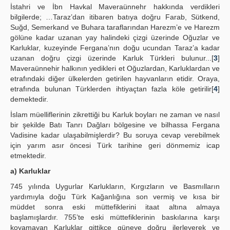
İstahri ve İbn Havkal Maveraünnehr hakkında verdikleri
bilgilerde; …Taraz’dan itibaren batıya doğru Farab, Sütkend,
Suğd, Semerkand ve Buhara taraflarından Harezm’e ve Harezm
gölüne kadar uzanan yay halindeki çizgi üzerinde Oğuzlar ve
Karluklar, kuzeyinde Fergana’nın doğu ucundan Taraz’a kadar
uzanan doğru çizgi üzerinde Karluk Türkleri bulunur...[
3
]
Maveraünnehir halkının yedikleri et Oğuzlardan, Karluklardan ve
etrafındaki diğer ülkelerden getirilen hayvanların etidir. Oraya,
etrafında bulunan Türklerden ihtiyaçtan fazla köle getirilir[
4
]
demektedir.
İslam müelliflerinin zikrettiği bu Karluk boyları ne zaman ve nasıl
bir şekilde Batı Tanrı Dağları bölgesine ve bilhassa Fergana
Vadisine kadar ulaşabilmişlerdir? Bu soruya cevap verebilmek
için yarım asır öncesi Türk tarihine geri dönmemiz icap
etmektedir.
a) Karluklar
745 yılında Uygurlar Karlukların, Kırgızların ve Basmılların
yardımıyla doğu Türk Kağanlığına son vermiş ve kısa bir
müddet sonra eski müttefiklerini itaat altına almaya
başlamışlardır. 755’te eski müttefiklerinin baskılarına karşı
koyamayan Karluklar gittikçe güneye doğru ilerleyerek ve