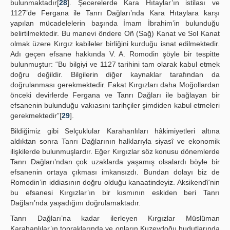
bulunmaktadır[
28
]. Şecerelerde Kara Hıtaylar’ın istilası ve
1127’de Fergana ile Tanrı Dağları’nda Kara Hıtaylara karşı
yapılan mücadelelerin başında İmam İbrahim’in bulunduğu
belirtilmektedir. Bu manevi öndere Oñ (Sağ) Kanat ve Sol Kanat
olmak üzere Kırgız kabileler birliğini kurduğu isnat edilmektedir.
Adı geçen efsane hakkında V. A. Romodin şöyle bir tespitte
bulunmuştur: “Bu bilgiyi ve 1127 tarihini tam olarak kabul etmek
doğru değildir. Bilgilerin diğer kaynaklar tarafından da
doğrulanması gerekmektedir. Fakat Kırgızları daha Moğollardan
önceki devirlerde Fergana ve Tanrı Dağları ile bağlayan bir
efsanenin bulunduğu vakıasını tarihçiler şimdiden kabul etmeleri
gerekmektedir”[
29
].
Bildiğimiz gibi Selçuklular Karahanlıları hâkimiyetleri altına
aldıktan sonra Tanrı Dağlarının halklarıyla siyasî ve ekonomik
ilişkilerde bulunmuşlardır. Eğer Kırgızlar söz konusu dönemlerde
Tanrı Dağları’ndan çok uzaklarda yaşamış olsalardı böyle bir
efsanenin ortaya çıkması imkansızdı. Bundan dolayı biz de
Romodin’in iddiasının doğru olduğu kanaatindeyiz. Aksikendî’nin
bu efsanesi Kırgızlar’ın bir kısmının eskiden beri Tanrı
Dağları’nda yaşadığını doğrulamaktadır.
Tanrı Dağları’na kadar ilerleyen Kırgızlar Müslüman
Karahanlılar’ın topraklarında ve onların Kuzeydoğu hudutlarında