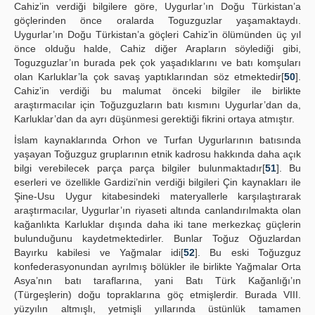
Cahiz’in verdiği bilgilere göre, Uygurlar’ın Doğu Türkistan’a
göçlerinden önce oralarda Toguzguzlar yaşamaktaydı.
Uygurlar’ın Doğu Türkistan’a göçleri Cahiz’in ölümünden üç yıl
önce olduğu halde, Cahiz diğer Arapların söylediği gibi,
Toguzguzlar’ın burada pek çok yaşadıklarını ve batı komşuları
olan Karluklar’la çok savaş yaptıklarından söz etmektedir[
50
].
Cahiz’in verdiği bu malumat önceki bilgiler ile birlikte
araştırmacılar için Toğuzguzların batı kısmını Uygurlar’dan da,
Karluklar’dan da ayrı düşünmesi gerektiği fikrini ortaya atmıştır.
İslam kaynaklarında Orhon ve Turfan Uygurlarının batısında
yaşayan Toğuzguz gruplarının etnik kadrosu hakkında daha açık
bilgi verebilecek parça parça bilgiler bulunmaktadır[
51
]. Bu
eserleri ve özellikle Gardizi’nin verdiği bilgileri Çin kaynakları ile
Şine-Usu Uygur kitabesindeki materyallerle karşılaştırarak
araştırmacılar, Uygurlar’ın riyaseti altında canlandırılmakta olan
kağanlıkta Karluklar dışında daha iki tane merkezkaç güçlerin
bulunduğunu kaydetmektedirler. Bunlar Toğuz Oğuzlardan
Bayırku kabilesi ve Yağmalar idi[
52
]. Bu eski Toğuzguz
konfederasyonundan ayrılmış bölükler ile birlikte Yağmalar Orta
Asya’nın batı taraflarına, yani Batı Türk Kağanlığı’ın
(Türgeşlerin) doğu topraklarına göç etmişlerdir. Burada VIII.
yüzyılın altmışlı, yetmişli yıllarında üstünlük tamamen