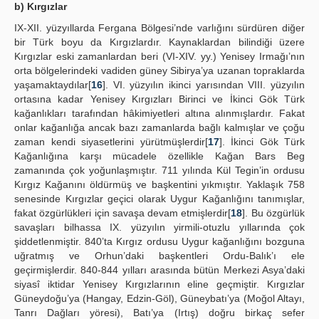
b) Kırgızlar
IX-XII. yüzyıllarda Fergana Bölgesi’nde varlığını sürdüren diğer
bir Türk boyu da Kırgızlardır. Kaynaklardan bilindiği üzere
Kırgızlar eski zamanlardan beri (VI-XIV. yy.) Yenisey Irmağı’nın
orta bölgelerindeki vadiden güney Sibirya’ya uzanan topraklarda
yaşamaktaydılar[
16
]. VI. yüzyılın ikinci yarısından VIII. yüzyılın
ortasına kadar Yenisey Kırgızları Birinci ve İkinci Gök Türk
kağanlıkları tarafından hâkimiyetleri altına alınmışlardır. Fakat
onlar kağanlığa ancak bazı zamanlarda bağlı kalmışlar ve çoğu
zaman kendi siyasetlerini yürütmüşlerdir[
17
]. İkinci Gök Türk
Kağanlığına karşı mücadele özellikle Kağan Bars Beg
zamanında çok yoğunlaşmıştır. 711 yılında Kül Tegin’in ordusu
Kırgız Kağanını öldürmüş ve başkentini yıkmıştır. Yaklaşık 758
senesinde Kırgızlar geçici olarak Uygur Kağanlığını tanımışlar,
fakat özgürlükleri için savaşa devam etmişlerdir[
18
]. Bu özgürlük
savaşları bilhassa IX. yüzyılın yirmili-otuzlu yıllarında çok
şiddetlenmiştir. 840’ta Kırgız ordusu Uygur kağanlığını bozguna
uğratmış ve Orhun’daki başkentleri Ordu-Balık’ı ele
geçirmişlerdir. 840-844 yılları arasında bütün Merkezi Asya’daki
siyasî iktidar Yenisey Kırgızlarının eline geçmiştir. Kırgızlar
Güneydoğu’ya (Hangay, Edzin-Göl), Güneybatı’ya (Moğol Altayı,
Tanrı Dağları yöresi), Batı’ya (Irtış) doğru birkaç sefer