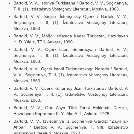
Bartold, V. V., İstoriya Turkistana / Bartold, V. V., Soçineniya,
T. II, (1), İzdatelstvo Vostoçnoy Literaturı, Moskva, 1963.
Bartold, V. V., Kirgizı. İstoriçeskiy Oçerk / Bartold V. V.,
Soçineniya, T. II, (1), İzdatelstvo Vostoçnoy Literaturı,
Moskva, 1963.
Bartold, V. V., Moğol İstilasına Kadar Türkistan, Hazırlayan
H. D. Yıldız, TTK, Ankara, 1990.
Bartold, V. V., Oçerk İstorii Semireçya / Bartold, V. V.,
Soçineniya, T. II, (1), İzdatelstvo Vostoçnoy Literaturı,
Moskva, 1963.
Bartold, V. V., Oçerk İstorii Turkmenskogo Naroda / Bartold,
V. V., Soçineniya, T. II, (1), İzdatelstvo Vostoçnoy Literaturı,
Moskva, 1963.
Bartold, V. V., Oçerk Kulturnoy Jizni Turkistana / Bartold, V.
V., Soçineniya, T. II, (1), İzdatelstvo Vostoçnoy Literaturı,
Moskva, 1963.
Bartold, V. V., Orta Asya Türk Tarihi Hakkında Dersler,
Hazırlayan Kopraman K. Y., Aka A. İ., Ankara, 1975.
Bartold, V. V., İzvleçeniya iz Soçineniya Gardizi “Zayn al-
Ahbar” / Bartold V. V., Soçineniya, T. VIII, İzdatelstvo
Vostoçnoy Literaturı, Moskva, 1973.