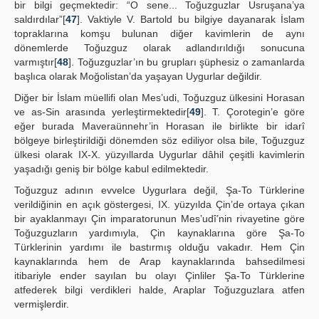
bir bilgi geçmektedir: “O sene... Toğuzguzlar Usruşana’ya
saldırdılar”[
47
]. Vaktiyle V. Bartold bu bilgiye dayanarak İslam
topraklarına komşu bulunan diğer kavimlerin de aynı
dönemlerde Toğuzguz olarak adlandırıldığı sonucuna
varmıştır[
48
]. Toğuzguzlar’ın bu grupları şüphesiz o zamanlarda
başlıca olarak Moğolistan’da yaşayan Uygurlar değildir.
Diğer bir İslam müellifi olan Mes’udi, Toğuzguz ülkesini Horasan
ve as-Sin arasında yerleştirmektedir[
49
]. T. Çorotegin’e göre
eğer burada Maveraünnehr’in Horasan ile birlikte bir idarî
bölgeye birleştirildiği dönemden söz ediliyor olsa bile, Toğuzguz
ülkesi olarak IX-X. yüzyıllarda Uygurlar dâhil çeşitli kavimlerin
yaşadığı geniş bir bölge kabul edilmektedir.
Toğuzguz adının evvelce Uygurlara değil, Şa-To Türklerine
verildiğinin en açık göstergesi, IX. yüzyılda Çin’de ortaya çıkan
bir ayaklanmayı Çin imparatorunun Mes’udî’nin rivayetine göre
Toğuzguzların yardımıyla, Çin kaynaklarına göre Şa-To
Türklerinin yardımı ile bastırmış olduğu vakadır. Hem Çin
kaynaklarında hem de Arap kaynaklarında bahsedilmesi
itibariyle ender sayılan bu olayı Çinliler Şa-To Türklerine
atfederek bilgi verdikleri halde, Araplar Toğuzguzlara atfen
vermişlerdir.