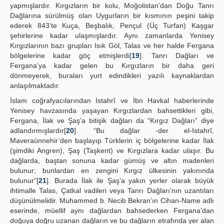
yapmışlardır. Kırgızların bir kolu, Moğolistan’dan Doğu Tanrı
Dağlarına sürülmüş olan Uygurların bir kısmının peşini takip
ederek 843’te Kuça, Beşbalık, Pençul (Üç Turfan) Kaşgar
şehirlerine kadar ulaşmışlardır. Aynı zamanlarda Yenisey
Kırgızlarının bazı grupları Isık Göl, Talas ve her halde Fergana
bölgelerine kadar göç etmişlerdi[
19
]. Tanrı Dağları ve
Fergana’ya kadar gelen bu Kırgızların bir daha geri
dönmeyerek, buraları yurt edindikleri yazılı kaynaklardan
anlaşılmaktadır.
İslam coğrafyacılarından Istahrî ve İbn Havkal haberlerinde
Yenisey havzasında yaşayan Kırgızlardan bahsettikleri gibi,
Fergana, İlak ve Şaş’a bitişik dağları da “Kırgız Dağları” diye
adlandırmışlardır[
20
]. “Bu dağlar -der el-Istahrî,
Maveraünnehir’den başlayıp Türklerin iç bölgelerine kadar İlak
(şimdiki Angren), Şaş (Taşkent) ve Kırgızlara kadar ulaşır. Bu
dağlarda, baştan sonuna kadar gümüş ve altın madenleri
bulunur; bunlardan en zengini Kırgız ülkesinin yakınında
bulunur”[
21
]. Burada İlak ile Şaş’a yakın yerler olarak büyük
ihtimalle Talas, Çatkal vadileri veya Tanrı Dağları’nın uzantıları
düşünülmelidir. Muhammed b. Necib Bekran’ın Cihan-Name adlı
eserinde, müellif aynı dağlardan bahsederken Fergana’dan
doğuya doğru uzanan dağların ve bu dağların etrafında yer alan