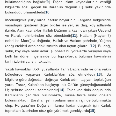
hükümdarlığına bağlıdır[
9
]. Diğer İslam kaynaklarının verdiği
bilgilerde sözü geçen bu BaraKuh dağının Oş şehri yakınında
bulunduğu bilinmektedir[
10
].
İncelediğimiz yüzyıllarda Karluk boylarının Fergana bölgesinde
yaşadığını gösteren diğer bilgiler ise yer, su dağ, köy adlarıyla
ilgilidir. Aynı kaynaklar Halluh Dağının arkasından çıkan Uzgend
ve Parak nehirlerinden söz etmektedir[
11
]. Hatlam (Haylam?)
nehri ise Man(i)sa dağında, Halluh ve Hatlam şehrinde, Yağma
(dağ) etekleri arasındaki sınırda olan uçtan çıkardı [
12
]. Bu dağ,
şehir, köy veya nehir adları şüphesiz bu yörelerde yaşayan veya
belli bir dönem içerisinde bu topraklarda bulunan kavimlerin
tarihi izlerini yansıtmaktadır.
Yazılı kaynaklar IX-X. yüzyıllarda Tanrı Dağlarında ve ona yakın
bölgelerde yaşayan Karluklar’dan söz etmektedir[
13
]. Bu
bilgilere göre doğrudan doğruya Karluk adını taşıyan topluluğun
yurdu Taraz, Kulan’dan başlayıp Isık Göl’ün güneydoğusundaki
Uç şehrine kadar uzanmaktadır[
14
]. Talas vadisinin doğusunda
Karlukların çadırları bulunmakta, Kasra-Bas’ta kışlık obaları
bulunmaktadır. Barshan şehri onların sınırları içinde bulunmakta
olup, Fergana’nın Doğu sınırlarına kadar ulaşmak için Karluk
toprakları üzerinden otuz gün yürümek gerekiyordu[
15
].