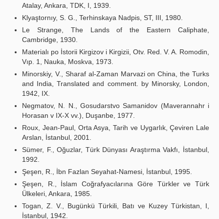
Atalay, Ankara, TDK, I, 1939.
Klyaştornıy, S. G., Terhinskaya Nadpis, ST, III, 1980.
Le Strange, The Lands of the Eastern Caliphate,
Cambridge, 1930.
Materialı po İstorii Kirgizov i Kirgizii, Otv. Red. V. A. Romodin,
Vıp. 1, Nauka, Moskva, 1973.
Minorskiy, V., Sharaf al-Zaman Marvazi on China, the Turks
and India, Translated and comment. by Minorsky, London,
1942, IX.
Negmatov, N. N., Gosudarstvo Samanidov (Maverannahr i
Horasan v IX-X vv.), Duşanbe, 1977.
Roux, Jean-Paul, Orta Asya, Tarih ve Uygarlık, Çeviren Lale
Arslan, İstanbul, 2001.
Sümer, F., Oğuzlar, Türk Dünyası Araştırma Vakfı, İstanbul,
1992.
Şeşen, R., İbn Fazlan Seyahat-Namesi, İstanbul, 1995.
Şeşen, R., İslam Coğrafyacılarına Göre Türkler ve Türk
Ülkeleri, Ankara, 1985.
Togan, Z. V., Bugünkü Türkili, Batı ve Kuzey Türkistan, I,
İstanbul, 1942.