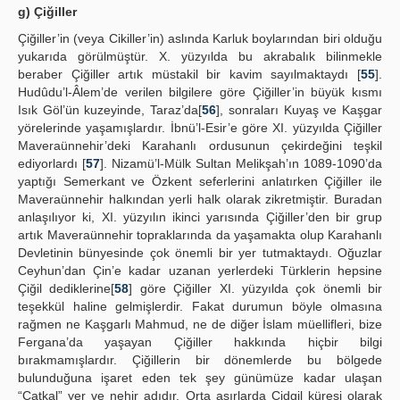
g) Çiğiller
Çiğiller’in (veya Cikiller’in) aslında Karluk boylarından biri olduğu
yukarıda görülmüştür. X. yüzyılda bu akrabalık bilinmekle
beraber Çiğiller artık müstakil bir kavim sayılmaktaydı [
55
].
Hudûdu’l-Âlem’de verilen bilgilere göre Çiğiller’in büyük kısmı
Isık Göl’ün kuzeyinde, Taraz’da[
56
], sonraları Kuyaş ve Kaşgar
yörelerinde yaşamışlardır. İbnü’l-Esir’e göre XI. yüzyılda Çiğiller
Maveraünnehir’deki Karahanlı ordusunun çekirdeğini teşkil
ediyorlardı [
57
]. Nizamü’l-Mülk Sultan Melikşah’ın 1089-1090’da
yaptığı Semerkant ve Özkent seferlerini anlatırken Çiğiller ile
Maveraünnehir halkından yerli halk olarak zikretmiştir. Buradan
anlaşılıyor ki, XI. yüzyılın ikinci yarısında Çiğiller’den bir grup
artık Maveraünnehir topraklarında da yaşamakta olup Karahanlı
Devletinin bünyesinde çok önemli bir yer tutmaktaydı. Oğuzlar
Ceyhun’dan Çin’e kadar uzanan yerlerdeki Türklerin hepsine
Çiğil dediklerine[
58
] göre Çiğiller XI. yüzyılda çok önemli bir
teşekkül haline gelmişlerdir. Fakat durumun böyle olmasına
rağmen ne Kaşgarlı Mahmud, ne de diğer İslam müellifleri, bize
Fergana’da yaşayan Çiğiller hakkında hiçbir bilgi
bırakmamışlardır. Çiğillerin bir dönemlerde bu bölgede
bulunduğuna işaret eden tek şey günümüze kadar ulaşan
“Çatkal” yer ve nehir adıdır. Orta asırlarda Çidgil küresi olarak