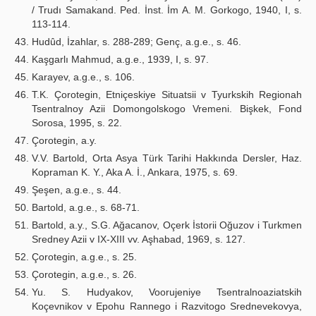
/ Trudı Samakand. Ped. İnst. İm A. M. Gorkogo, 1940, I, s.
113-114.
Hudûd, İzahlar, s. 288-289; Genç, a.g.e., s. 46.
Kaşgarlı Mahmud, a.g.e., 1939, I, s. 97.
Karayev, a.g.e., s. 106.
T.K. Çorotegin, Etniçeskiye Situatsii v Tyurkskih Regionah
Tsentralnoy Azii Domongolskogo Vremeni. Bişkek, Fond
Sorosa, 1995, s. 22.
Çorotegin, a.y.
V.V. Bartold, Orta Asya Türk Tarihi Hakkında Dersler, Haz.
Kopraman K. Y., Aka A. İ., Ankara, 1975, s. 69.
Şeşen, a.g.e., s. 44.
Bartold, a.g.e., s. 68-71.
Bartold, a.y., S.G. Ağacanov, Oçerk İstorii Oğuzov i Turkmen
Sredney Azii v IX-XIII vv. Aşhabad, 1969, s. 127.
Çorotegin, a.g.e., s. 25.
Çorotegin, a.g.e., s. 26.
Yu. S. Hudyakov, Voorujeniye Tsentralnoaziatskih
Koçevnikov v Epohu Rannego i Razvitogo Srednevekovya,