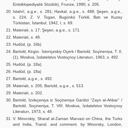
Entsiklopediyalık Sözdük), Frunze, 1990, s. 205.
Istahrî, a.g.e., s. 281; Havkal, a.g.e., s. 488; Şeşen, a.g.e.,
s. 224; Z. V. Togan, Bugünkü Türkili, Batı ve Kuzey
Türkistan, İstanbul, 1942, I, s. 69.
Materialı, s. 17; Şeşen, a.g.e., s. 171.
Materialı, s. 48.
Hudûd, (p. 16b)
Bartold, Kirgizı. İstoriçeskiy Oçerk / Bartold, Soçineniya, T. II,
(1), Moskva, İzdatelstvo Vostoçnoy Literaturı, 1963, s. 492
Hudûd, (p. 18a).
Hudûd, (p. 18a)
Bartold, a.g.e., s. 492.
Materialı, s. 205; Bartold, a.g.e., s. 513.
Materialı, s. 202.
Bartold, İzvleçeniya iz Soçineniya Gardizi “Zayn al-Ahbar” /
Bartold, Soçineniya, T. VIII. Moskva, İzdatelstvo Vostoçnoy
Literaturı, 1973, s. 48.
V. Minorskiy, Sharaf al-Zaman Marvazi on China, the Turks
and India, Transl. and comment. by Minorsky, London,