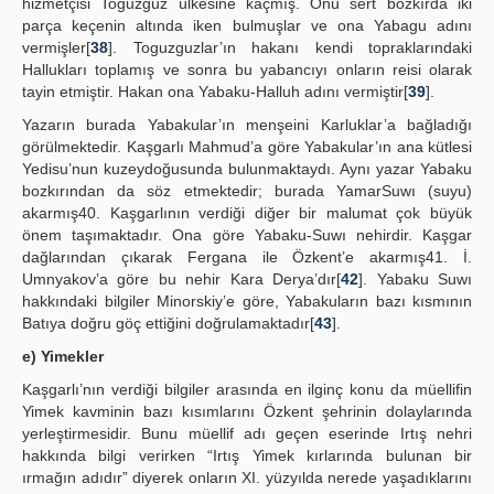
hizmetçisi Toğuzguz ülkesine kaçmış. Onu sert bozkırda iki
parça keçenin altında iken bulmuşlar ve ona Yabagu adını
vermişler[
38
]. Toguzguzlar’ın hakanı kendi topraklarındaki
Hallukları toplamış ve sonra bu yabancıyı onların reisi olarak
tayin etmiştir. Hakan ona Yabaku-Halluh adını vermiştir[
39
].
Yazarın burada Yabakular’ın menşeini Karluklar’a bağladığı
görülmektedir. Kaşgarlı Mahmud’a göre Yabakular’ın ana kütlesi
Yedisu’nun kuzeydoğusunda bulunmaktaydı. Aynı yazar Yabaku
bozkırından da söz etmektedir; burada YamarSuwı (suyu)
akarmış40. Kaşgarlının verdiği diğer bir malumat çok büyük
önem taşımaktadır. Ona göre Yabaku-Suwı nehirdir. Kaşgar
dağlarından çıkarak Fergana ile Özkent’e akarmış41. İ.
Umnyakov’a göre bu nehir Kara Derya’dır[
42
]. Yabaku Suwı
hakkındaki bilgiler Minorskiy’e göre, Yabakuların bazı kısmının
Batıya doğru göç ettiğini doğrulamaktadır[
43
].
e) Yimekler
Kaşgarlı’nın verdiği bilgiler arasında en ilginç konu da müellifin
Yimek kavminin bazı kısımlarını Özkent şehrinin dolaylarında
yerleştirmesidir. Bunu müellif adı geçen eserinde Irtış nehri
hakkında bilgi verirken “Irtış Yimek kırlarında bulunan bir
ırmağın adıdır” diyerek onların XI. yüzyılda nerede yaşadıklarını