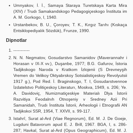
Umnyakov, İ. İ., Samaya Staraya Turetskaya Karta Mira
(XIV) / Trudı Samakandskogo Pedagogiçeskogo İnstituta im
A. M. Gorkogo, I, 1940.
Urstanbekov, B. U., Çoroyev, T. K., Kırgız Tarıhı (Kıskaça
Entsiklopediyalık Sözdük), Frunze, 1990.
Dipnotlar
-----------
N. N. Negmatov, Gosudarstvo Samanidov (Maverannahr i
Horasan v IX-X vv.), Duşanbe, 1977; B.G. Gafurov, İstoria
Tadjikskogo Naroda v Kratkom İzlojenii (S Drevneyşih
Vremen do Velikoy Oktyabrskoy Sotsialistiçeskoy Revolyutsii
1917 g.), Pod Red. İ. Braginskogo, T. I, Gosudarstvennoe
İzdatelstvo Politiçeskoy Literaturı, Moskva, 1949, s. 206; Ye.
A. Davidoviç, Numizmatiçeskiye Materialı Dlya İstorii
Razvitiya Feodalnıh Otnoşeniy v Sredney Azii Pri
Samanidah, Trudı İnstituta İstorii, Arheologii i Etnografii AN
Tadjikskoi SSR, 1954, T. XXVII, s. 99-117.
Istahrî, Surat al-Ard (Viae Regnorum), Ed. M. J. De Goeje,
Lugduni Batavorum apud E. J. Brill, 1967. BGA, I, s. 286-
287; Havkal, Surat al-Ard (Opus Geographicum), Ed. M. J.