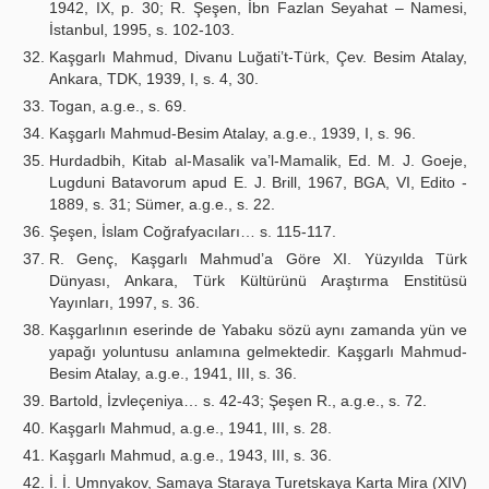
1942, IX, p. 30; R. Şeşen, İbn Fazlan Seyahat – Namesi,
İstanbul, 1995, s. 102-103.
Kaşgarlı Mahmud, Divanu Luğati’t-Türk, Çev. Besim Atalay,
Ankara, TDK, 1939, I, s. 4, 30.
Togan, a.g.e., s. 69.
Kaşgarlı Mahmud-Besim Atalay, a.g.e., 1939, I, s. 96.
Hurdadbih, Kitab al-Masalik va’l-Mamalik, Ed. M. J. Goeje,
Lugduni Batavorum apud E. J. Brill, 1967, BGA, VI, Edito -
1889, s. 31; Sümer, a.g.e., s. 22.
Şeşen, İslam Coğrafyacıları… s. 115-117.
R. Genç, Kaşgarlı Mahmud’a Göre XI. Yüzyılda Türk
Dünyası, Ankara, Türk Kültürünü Araştırma Enstitüsü
Yayınları, 1997, s. 36.
Kaşgarlının eserinde de Yabaku sözü aynı zamanda yün ve
yapağı yoluntusu anlamına gelmektedir. Kaşgarlı Mahmud-
Besim Atalay, a.g.e., 1941, III, s. 36.
Bartold, İzvleçeniya… s. 42-43; Şeşen R., a.g.e., s. 72.
Kaşgarlı Mahmud, a.g.e., 1941, III, s. 28.
Kaşgarlı Mahmud, a.g.e., 1943, III, s. 36.
İ. İ. Umnyakov, Samaya Staraya Turetskaya Karta Mira (XIV)