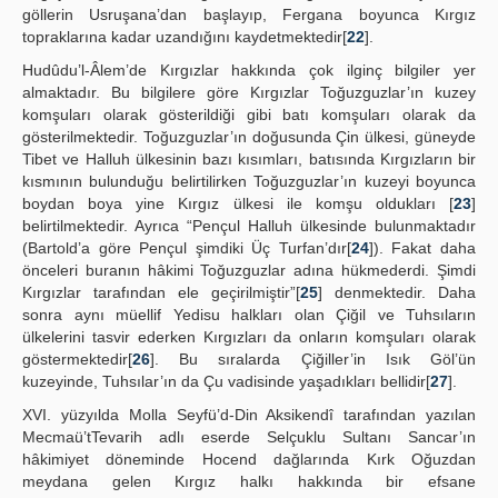
göllerin Usruşana’dan başlayıp, Fergana boyunca Kırgız
topraklarına kadar uzandığını kaydetmektedir[
22
].
Hudûdu’l-Âlem’de Kırgızlar hakkında çok ilginç bilgiler yer
almaktadır. Bu bilgilere göre Kırgızlar Toğuzguzlar’ın kuzey
komşuları olarak gösterildiği gibi batı komşuları olarak da
gösterilmektedir. Toğuzguzlar’ın doğusunda Çin ülkesi, güneyde
Tibet ve Halluh ülkesinin bazı kısımları, batısında Kırgızların bir
kısmının bulunduğu belirtilirken Toğuzguzlar’ın kuzeyi boyunca
boydan boya yine Kırgız ülkesi ile komşu oldukları [
23
]
belirtilmektedir. Ayrıca “Pençul Halluh ülkesinde bulunmaktadır
(Bartold’a göre Pençul şimdiki Üç Turfan’dır[
24
]). Fakat daha
önceleri buranın hâkimi Toğuzguzlar adına hükmederdi. Şimdi
Kırgızlar tarafından ele geçirilmiştir”[
25
] denmektedir. Daha
sonra aynı müellif Yedisu halkları olan Çiğil ve Tuhsıların
ülkelerini tasvir ederken Kırgızları da onların komşuları olarak
göstermektedir[
26
]. Bu sıralarda Çiğiller’in Isık Göl’ün
kuzeyinde, Tuhsılar’ın da Çu vadisinde yaşadıkları bellidir[
27
].
XVI. yüzyılda Molla Seyfü’d-Din Aksikendî tarafından yazılan
Mecmaü’tTevarih adlı eserde Selçuklu Sultanı Sancar’ın
hâkimiyet döneminde Hocend dağlarında Kırk Oğuzdan
meydana gelen Kırgız halkı hakkında bir efsane