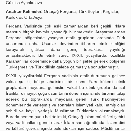
Gülnisa Aynakulova
Yayın Politikaları
Anahtar Kelimeler:
Ortaçağ Fergana, Türk Boyları, Kırgızlar,
Karluklar, Orta Asya
Kılavuzlar
Fergana Vadisinde çok eski zamanlardan beri çeşitli ırklara
İletişim
mensup birçok kavmin yaşadığı bilinmektedir. Araştırmalardan
Fergana bölgesinde yaşayan etnik grupların arasında Türk
unsurunun daha Usunlar devrinden itibaren etnik kimliğini
koruyarak gittikçe daha geniş topraklara yayıldığı
anlaşılmaktadır. Bu etnik süreç IX-XII. yüzyıllarda, özellikle
Karahanlılar döneminde daha yoğun bir şekle gelerek bölgenin
Türkleşmesi ve Türk dilinin galebe çalmasıyla sonuçlanmıştır.
IX-XII. yüzyıllardaki Fergana Vadisinin etnik durumuna gelince
vakıa şu ki, bölge ahalisinin bir kısmı Fars kökenli etnik
gruplardan meydana gelmiştir. Fakat bu etnik gruplar da saf
İranlılar olmayıp, çoğu uzun tarihi dönem içerisinde birbirini takip
ederek bu topraklarda meydana gelen Türk hâkimiyetleri
dönemlerinde yerleşmiş ve sonraları İslamiyeti kabul etmiş olan
şehirli ve köylü yerleşik Müslüman Türklerden oluşmaktaydı.
Burada hemen şunu belirtelim ki, Ortaçağ İslam müellifleri şehirli
veya vadi halkını genel olarak İslam sancağı altında, İslam dini
ve kültürü çevresi içinde bulundukları için sadece Müslümanlar