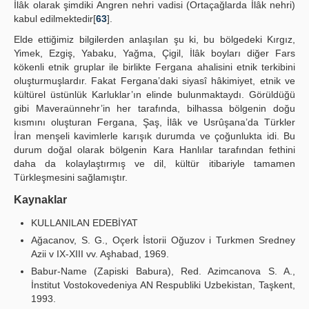
İlâk olarak şimdiki Angren nehri vadisi (Ortaçağlarda İlâk nehri)
kabul edilmektedir[
63
].
Elde ettiğimiz bilgilerden anlaşılan şu ki, bu bölgedeki Kırgız,
Yimek, Ezgiş, Yabaku, Yağma, Çigil, İlâk boyları diğer Fars
kökenli etnik gruplar ile birlikte Fergana ahalisini etnik terkibini
oluşturmuşlardır. Fakat Fergana’daki siyasî hâkimiyet, etnik ve
kültürel üstünlük Karluklar’ın elinde bulunmaktaydı. Görüldüğü
gibi Maveraünnehr’in her tarafında, bilhassa bölgenin doğu
kısmını oluşturan Fergana, Şaş, İlâk ve Usrûşana’da Türkler
İran menşeli kavimlerle karışık durumda ve çoğunlukta idi. Bu
durum doğal olarak bölgenin Kara Hanlılar tarafından fethini
daha da kolaylaştırmış ve dil, kültür itibariyle tamamen
Türkleşmesini sağlamıştır.
Kaynaklar
KULLANILAN EDEBİYAT
Ağacanov, S. G., Oçerk İstorii Oğuzov i Turkmen Sredney
Azii v IX-XIII vv. Aşhabad, 1969.
Babur-Name (Zapiski Babura), Red. Azimcanova S. A.,
İnstitut Vostokovedeniya AN Respubliki Uzbekistan, Taşkent,
1993.