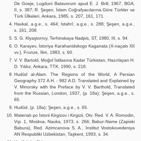
De Goeje, Lugduni Batavorum apud E. J. Brill, 1967, BGA,
II, s. 387; R. Şeşen, İslam Coğrafyacılarına Göre Türkler ve
Türk Ülkeleri, Ankara, 1985, s. 207, 161, 171.
Havkal, a.g.e., s. 464; Istahrî, a.g.e., s. 288; Şeşen, a.g.e.,
s. 161, 208.
S. G. Klyaştornıy, Terhinskaya Nadpis, ST, 1980, III, s. 94.
O. Karayev, İstoriya Karahanidskogo Kaganata (X-naçalo XII
vv.), Frunze, İlim, 1983, s. 60.
V. V. Bartold, Moğol İstilasına Kadar Türkistan, Hazırlayan H.
D. Yıldız, Ankara, TTK, 1990, s. 218.
Hudûd al-Alam. The Regions of the World, A Persian
Geography 372 A.H. - 982 A.D. Translated and Explained by
V. Minorsky with the Preface by V. V. Barthold, Translated
from the Russian, London, 1937, (p. 18a); Şeşen, a.g.e., s.
65.
Hudûd, (p. 18a); Şeşen, a.g.e., s. 65.
Materialı po İstorii Kirgizov i Kirgizii, Otv. Red. V. A. Romodin,
Vıp. 1, Moskva, Nauka, 1973, s. 266; Babur-Name (Zapiski
Babura), Red. Azimcanova S. A., İnstitut Vostokovedeniya
AN Respubliki Uzbekistan, Taşkent, 1993, s. 34.