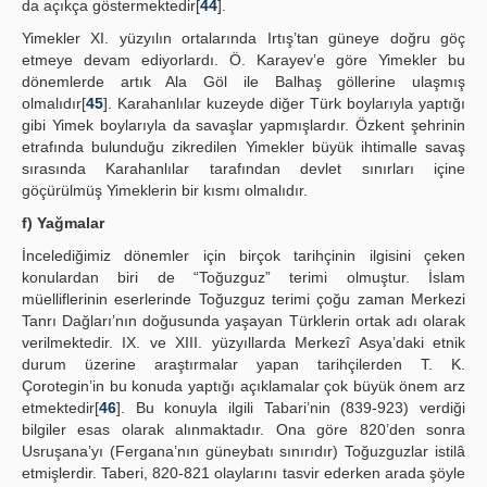
da açıkça göstermektedir[
44
].
Yimekler XI. yüzyılın ortalarında Irtış’tan güneye doğru göç
etmeye devam ediyorlardı. Ö. Karayev’e göre Yimekler bu
dönemlerde artık Ala Göl ile Balhaş göllerine ulaşmış
olmalıdır[
45
]. Karahanlılar kuzeyde diğer Türk boylarıyla yaptığı
gibi Yimek boylarıyla da savaşlar yapmışlardır. Özkent şehrinin
etrafında bulunduğu zikredilen Yimekler büyük ihtimalle savaş
sırasında Karahanlılar tarafından devlet sınırları içine
göçürülmüş Yimeklerin bir kısmı olmalıdır.
f) Yağmalar
İncelediğimiz dönemler için birçok tarihçinin ilgisini çeken
konulardan biri de “Toğuzguz” terimi olmuştur. İslam
müelliflerinin eserlerinde Toğuzguz terimi çoğu zaman Merkezi
Tanrı Dağları’nın doğusunda yaşayan Türklerin ortak adı olarak
verilmektedir. IX. ve XIII. yüzyıllarda Merkezî Asya’daki etnik
durum üzerine araştırmalar yapan tarihçilerden T. K.
Çorotegin’in bu konuda yaptığı açıklamalar çok büyük önem arz
etmektedir[
46
]. Bu konuyla ilgili Tabari’nin (839-923) verdiği
bilgiler esas olarak alınmaktadır. Ona göre 820’den sonra
Usruşana’yı (Fergana’nın güneybatı sınırıdır) Toğuzguzlar istilâ
etmişlerdir. Taberi, 820-821 olaylarını tasvir ederken arada şöyle