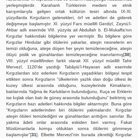
yerleşmişlerdir. Karahanlı Türklerinin medeni ve etnik
karışımlarıyla gelişen ortak kültürün tesiri altında IX-XI.
yüzyıllarda Kırgızların gelenekleri, örf ve adetleri de giderek
değişmeye başlamıştır. XI. yüzyıl Fars müellifi Gerdizî, Zeynü’l-
Ahbar adlı eserinde VIII. yüzyıla ait Abdullah b. El-Mukaffa’nın
Kırgızlar hakkındaki bilgilerine yer vermiştir. Bu bilgilere göre
Kırgızlar Hindular gibi ölülerini yakarlar, ateşin nesnelerin en
temizi olduğuna, ateşe düşen her şeyin temizleneceğine, ateşin
ölüyü pislik ve günahlardan temizleyeceğine inanırlarmış[
30
].
VIII. yüzyıl müellifinden farklı olarak XII. yüzyıl müellifi Tahir
Mervezî, 1120’de yazdığı Tabâyiü’l-Hayavan adlı eserinde
Kırgızlardan söz ederken Kırgızların yaşadıkları bölgeyi tespit
ettikten sonra Kırgızların “ülkelerinin yazlık olan doğu ülkesi ile
kuzey ülkesi arasında olduğunu, kuzeylerinde Kimakların,
batılarında Yağma ile Karlukların bulunduğunu, Kuça ve Erklerin
ise kışlak olan batı ile güney arasında bulunduğunu” belirtmiş ve
Kırgızların bazı adetleri hakkında bilgiler aktarmıştır. Buna göre
“Kırgızların adetlerinden biri ölülerini yakmalarıdır. Kırgızlar
ateşin ölüleri temizlediğini ve günahlardan arıttığını sanırlar. Bu
yakma âdeti onlar arasında eskiden beri varmış. Fakat
Müslümanlarla komşu olduktan sonra ölülerini gömmeye
başlamışlar”[
31
]. Elbette Mervezî’nin burada zikrettiği Kırgızlar