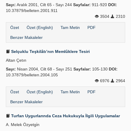
Sayı:
Aralık 2001, Cilt 65 - Sayı 244
Sayfalar:
911-920
DOI:
Yayın Politikaları
10.37879/belleten.2001.911
3504
2310
Kılavuzlar
Özet
Özet (English)
Tam Metin
PDF
İletişim
Benzer Makaleler
Selçuklu Teşkilâtı’nın Memlûklere Tesiri
Altan Çetın
Sayı:
Nisan 2004, Cilt 68 - Sayı 251
Sayfalar:
105-130
DOI:
10.37879/belleten.2004.105
6976
2964
Özet
Özet (English)
Tam Metin
PDF
Benzer Makaleler
Turfan Uygurlarında Ceza Hukukuyla İlgili Uygulamalar
A. Melek Özyetgi̇n