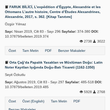
FARUK BİLİCİ, L’expédition d’Égypte, Alexandrie et les
Ottomans L’autre histoire, Centre d’Études Alexandrines,
Alexandrie, 2017, s. 362. [Kitap Tanıtımı]
Özgür Yılmaz
Sayı:
Nisan 2019, Cilt 83 - Sayı 296
Sayfalar:
374-380
DOI:
10.37879/belleten.2019.374
2738
3022
Özet
Tam Metin
PDF
Benzer Makaleler
Orta Çağ’da Papalık Yasakları ve Müslüman Doğu: Latin
Noter Kayıtları Işığında Doğu-Batı Ticareti (1162-1350)
Seyit Özkutlu
Sayı:
Ağustos 2019, Cilt 83 - Sayı 297
Sayfalar:
485-518
DOI:
10.37879/belleten.2019.485
5928
2768
Özet
Özet (English)
Tam Metin
PDF
Benzer Makaleler