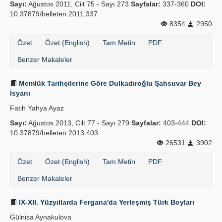
Sayı:
Ağustos 2011, Cilt 75 - Sayı 273
Sayfalar:
337-360
DOI:
10.37879/belleten.2011.337
8354
2950
Özet
Özet (English)
Tam Metin
PDF
Benzer Makaleler
Memlük Tarihçilerine Göre Dulkadır­oğlu Şahsuvar Bey
İsyanı
Fatih Yahya Ayaz
Sayı:
Ağustos 2013, Cilt 77 - Sayı 279
Sayfalar:
403-444
DOI:
10.37879/belleten.2013.403
26531
3902
Özet
Özet (English)
Tam Metin
PDF
Benzer Makaleler
IX-XII. Yüzyıllarda Fergana'da Yerleş­miş Türk Boyları
Gülnisa Aynakulova