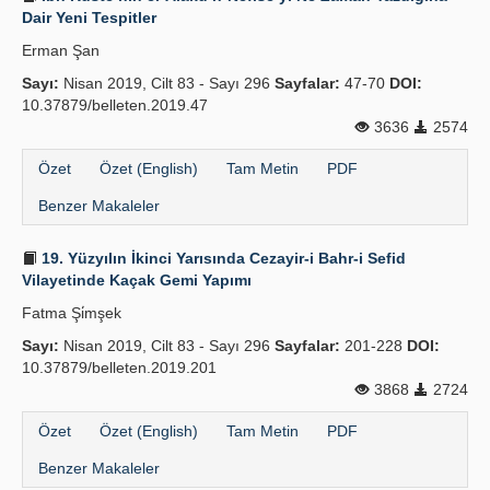
Dair Yeni Tespitler
Erman Şan
Sayı:
Nisan 2019, Cilt 83 - Sayı 296
Sayfalar:
47-70
DOI:
10.37879/belleten.2019.47
3636
2574
Özet
Özet (English)
Tam Metin
PDF
Benzer Makaleler
19. Yüzyılın İkinci Yarısında Cezayir-i Bahr-i Sefid
Vilayetinde Kaçak Gemi Yapımı
Fatma Şi̇mşek
Sayı:
Nisan 2019, Cilt 83 - Sayı 296
Sayfalar:
201-228
DOI:
10.37879/belleten.2019.201
3868
2724
Özet
Özet (English)
Tam Metin
PDF
Benzer Makaleler