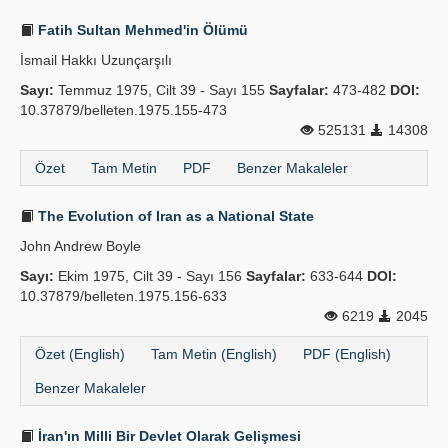
Fatih Sultan Mehmed'in Ölümü
İsmail Hakkı Uzunçarşılı
Sayı:
Temmuz 1975, Cilt 39 - Sayı 155
Sayfalar:
473-482
DOI:
10.37879/belleten.1975.155-473
525131
14308
Özet
Tam Metin
PDF
Benzer Makaleler
The Evolution of Iran as a National State
John Andrew Boyle
Sayı:
Ekim 1975, Cilt 39 - Sayı 156
Sayfalar:
633-644
DOI:
10.37879/belleten.1975.156-633
6219
2045
Özet (English)
Tam Metin (English)
PDF (English)
Benzer Makaleler
İran'ın Milli Bir Devlet Olarak Gelişmesi