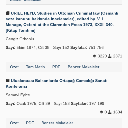
URIEL HEYD, Studies in Ottoman Criminal law (Osmanlı
ceza kanunu hakkında incelemeler), edited by. V. L.
Menage, Oxferd at the Clarenden Press 1973, XXXII 340.
[Kitap Tanıtımı]
Cengiz Orhonlu
Sayı:
Ekim 1974, Cilt 38 - Sayı 152
Sayfalar:
751-756
3229
2371
Özet
Tam Metin
PDF
Benzer Makaleler
Uluslararası Balkanlarda Ortaçağ Camcılığı Sanatı
Konferansı
Semavi Eyice
Sayı:
Ocak 1975, Cilt 39 - Sayı 153
Sayfalar:
197-199
0
1694
Özet
PDF
Benzer Makaleler