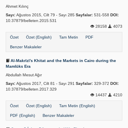
Ahmet Kılınç
Sayı:
Ağustos 2015, Cilt 79 - Sayı 285
Sayfalar:
531-558
DOI:
10.37879/belleten.2015.531
28158
4073
Özet
Özet (English)
Tam Metin
PDF
Benzer Makaleler
Al-Makrīzī’s Khitat and the Markets in Cairo during the
Mamlūks Era
Abdullah Mesut Ağır
Sayı:
Ağustos 2017, Cilt 81 - Sayı 291
Sayfalar:
329-372
DOI:
10.37879/belleten.2017.329
14437
4210
Özet
Özet (English)
Tam Metin (English)
PDF (English)
Benzer Makaleler