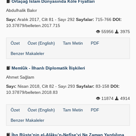
Ortaçağ İslam Dünyasında Köle Fiyatları
Abdulhalik Bakır
Sayı:
Aralık 2017, Cilt 81 - Sayı 292
Sayfalar:
715-766
DOI:
10.37879/belleten.2017.715
55956
3975
Özet
Özet (English)
Tam Metin
PDF
Benzer Makaleler
Memlûk - İlhanlı Diplomatik İlişkileri
Ahmet Sağlam
Sayı:
Nisan 2018, Cilt 82 - Sayı 293
Sayfalar:
83-158
DOI:
10.37879/belleten.2018.83
11874
4914
Özet
Özet (English)
Tam Metin
PDF
Benzer Makaleler
İbn Rüste’nin el-Alâku’n-Nefîse’yi Ne Zaman Yazdığına