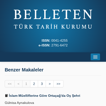
ISSN:
0041-4255
e-ISSN:
2791-6472
Ana Sayfa
Benzer Makaleler
Hakkında
<<
Dergi Kurulları
<
1
2
3
>
>>
Yazım Kuralları
İslam Müelliflerine Göre Ortaçağ'da Oş Şehri
Gülnisa Aynakulova
İlkeler