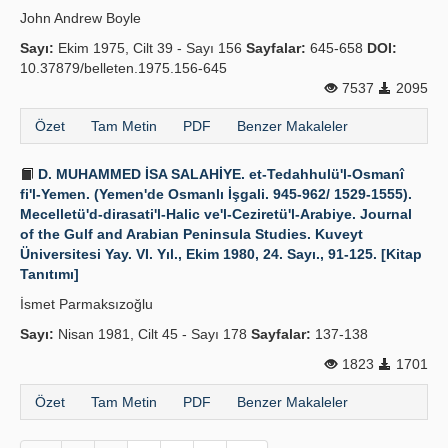
John Andrew Boyle
Sayı:
Ekim 1975, Cilt 39 - Sayı 156
Sayfalar:
645-658
DOI:
10.37879/belleten.1975.156-645
7537
2095
Özet
Tam Metin
PDF
Benzer Makaleler
D. MUHAMMED İSA SALAHİYE. et-Tedahhulü'l-Osmanî
fi'l-Yemen. (Yemen'de Osmanlı İşgali. 945-962/ 1529-1555).
Mecelletü'd-dirasati'l-Halic ve'l-Ceziretü'l-Arabiye. Journal
of the Gulf and Arabian Peninsula Studies. Kuveyt
Üniversitesi Yay. VI. Yıl., Ekim 1980, 24. Sayı., 91-125. [Kitap
Tanıtımı]
İsmet Parmaksızoğlu
Sayı:
Nisan 1981, Cilt 45 - Sayı 178
Sayfalar:
137-138
1823
1701
Özet
Tam Metin
PDF
Benzer Makaleler