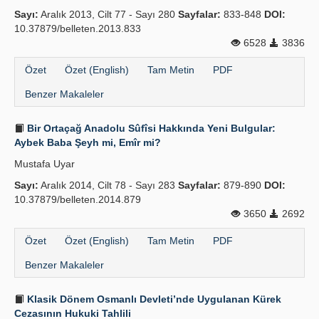
Sayı:
Aralık 2013, Cilt 77 - Sayı 280
Sayfalar:
833-848
DOI:
10.37879/belleten.2013.833
6528
3836
Özet
Özet (English)
Tam Metin
PDF
Benzer Makaleler
Bir Ortaçağ Anadolu Sûfîsi Hakkında Yeni Bulgular:
Aybek Baba Şeyh mi, Emîr mi?
Mustafa Uyar
Sayı:
Aralık 2014, Cilt 78 - Sayı 283
Sayfalar:
879-890
DOI:
10.37879/belleten.2014.879
3650
2692
Özet
Özet (English)
Tam Metin
PDF
Benzer Makaleler
Klasik Dönem Osmanlı Devleti’nde Uygulanan Kürek
Cezasının Hukuki Tahlili