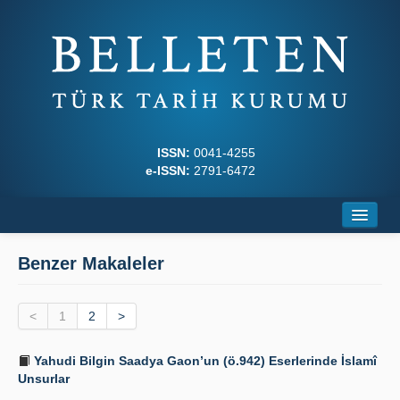
ISSN:
0041-4255
e-ISSN:
2791-6472
Ana Sayfa
Benzer Makaleler
Hakkında
<
Dergi Kurulları
1
2
>
Yazım Kuralları
Yahudi Bilgin Saadya Gaon’un (ö.942) Eserlerinde İslamî
Unsurlar
İlkeler