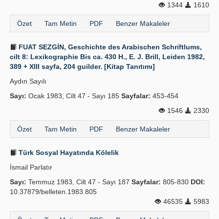
1344
1610
Özet
Tam Metin
PDF
Benzer Makaleler
FUAT SEZGİN, Geschichte des Arabischen Schriftlums,
cilt 8: Lexikographie Bis ca. 430 H., E. J. Brill, Leiden 1982,
389 + XIII sayfa, 204 guilder. [Kitap Tanıtımı]
Aydın Sayılı
Sayı:
Ocak 1983, Cilt 47 - Sayı 185
Sayfalar:
453-454
1546
2330
Özet
Tam Metin
PDF
Benzer Makaleler
Türk Sosyal Hayatında Kölelik
İsmail Parlatır
Sayı:
Temmuz 1983, Cilt 47 - Sayı 187
Sayfalar:
805-830
DOI:
10.37879/belleten.1983.805
46535
5983