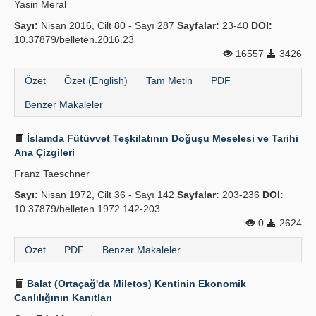
Yasin Meral
Yayın Politikaları
Sayı:
Nisan 2016, Cilt 80 - Sayı 287
Sayfalar:
23-40
DOI:
10.37879/belleten.2016.23
Kılavuzlar
16557
3426
İletişim
Özet
Özet (English)
Tam Metin
PDF
Benzer Makaleler
İslamda Fütüvvet Teşkilatının Doğuşu Meselesi ve Tarihi
Ana Çizgileri
Franz Taeschner
Sayı:
Nisan 1972, Cilt 36 - Sayı 142
Sayfalar:
203-236
DOI:
10.37879/belleten.1972.142-203
0
2624
Özet
PDF
Benzer Makaleler
Balat (Ortaçağ'da Miletos) Kentinin Ekonomik
Canlılığının Kanıtları