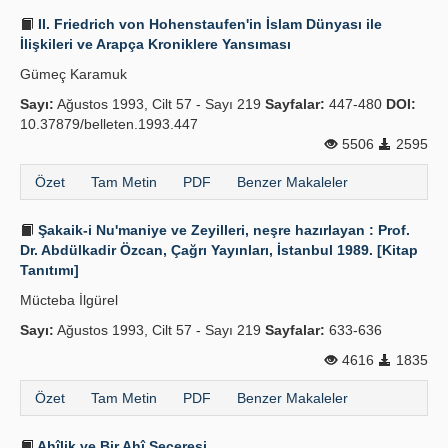
II. Friedrich von Hohenstaufen'in İslam Dünyası ile
İlişkileri ve Arapça Kroniklere Yansıması
Gümeç Karamuk
Sayı:
Ağustos 1993, Cilt 57 - Sayı 219
Sayfalar:
447-480
DOI:
10.37879/belleten.1993.447
5506
2595
Özet
Tam Metin
PDF
Benzer Makaleler
Şakaik-i Nu'maniye ve Zeyilleri, neşre hazırlayan : Prof.
Dr. Abdülkadir Özcan, Çağrı Yayınları, İstanbul 1989. [Kitap
Tanıtımı]
Mücteba İlgürel
Sayı:
Ağustos 1993, Cilt 57 - Sayı 219
Sayfalar:
633-636
4616
1835
Özet
Tam Metin
PDF
Benzer Makaleler
Ahîlik ve Bir Ahî Şeceresi