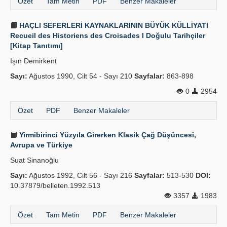
Özet
Tam Metin
PDF
Benzer Makaleler
HAÇLI SEFERLERİ KAYNAKLARININ BÜYÜK KÜLLİYATI
Recueil des Historiens des Croisades I Doğulu Tarihçiler
[Kitap Tanıtımı]
Işın Demirkent
Sayı:
Ağustos 1990, Cilt 54 - Sayı 210
Sayfalar:
863-898
0
2954
Özet
PDF
Benzer Makaleler
Yirmibirinci Yüzyıla Girerken Klasik Çağ Düşüncesi,
Avrupa ve Türkiye
Suat Sinanoğlu
Sayı:
Ağustos 1992, Cilt 56 - Sayı 216
Sayfalar:
513-530
DOI:
10.37879/belleten.1992.513
3357
1983
Özet
Tam Metin
PDF
Benzer Makaleler