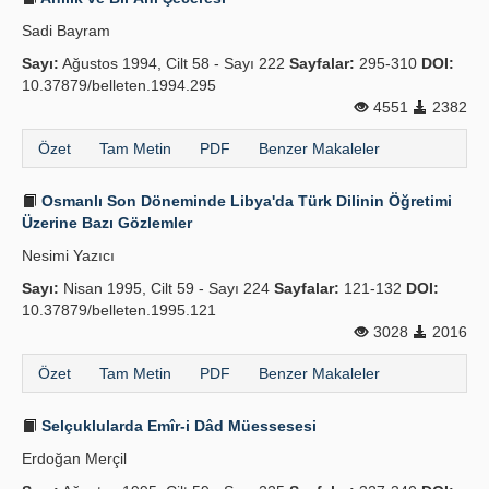
Sadi Bayram
Sayı:
Ağustos 1994, Cilt 58 - Sayı 222
Sayfalar:
295-310
DOI:
10.37879/belleten.1994.295
4551
2382
Özet
Tam Metin
PDF
Benzer Makaleler
Osmanlı Son Döneminde Libya'da Türk Dilinin Öğretimi
Üzerine Bazı Gözlemler
Nesimi Yazıcı
Sayı:
Nisan 1995, Cilt 59 - Sayı 224
Sayfalar:
121-132
DOI:
10.37879/belleten.1995.121
3028
2016
Özet
Tam Metin
PDF
Benzer Makaleler
Selçuklularda Emîr-i Dâd Müessesesi
Erdoğan Merçil