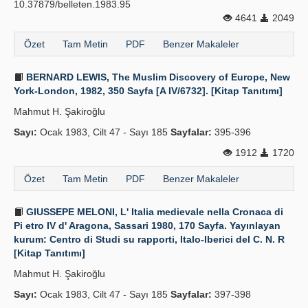
10.37879/belleten.1983.95
4641
2049
Özet
Tam Metin
PDF
Benzer Makaleler
BERNARD LEWIS, The Muslim Discovery of Europe, New
York-London, 1982, 350 Sayfa [A IV/6732]. [Kitap Tanıtımı]
Mahmut H. Şakiroğlu
Sayı:
Ocak 1983, Cilt 47 - Sayı 185
Sayfalar:
395-396
1912
1720
Özet
Tam Metin
PDF
Benzer Makaleler
GIUSSEPE MELONI, L' Italia medievale nella Cronaca di
Pi etro IV d' Aragona, Sassari 1980, 170 Sayfa. Yayınlayan
kurum: Centro di Studi su rapporti, Italo-Iberici del C. N. R
[Kitap Tanıtımı]
Mahmut H. Şakiroğlu
Sayı:
Ocak 1983, Cilt 47 - Sayı 185
Sayfalar:
397-398