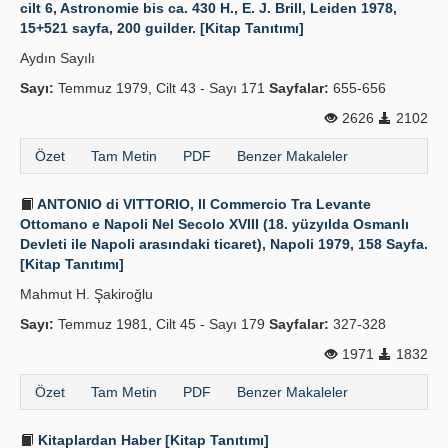
cilt 6, Astronomie bis ca. 430 H., E. J. Brill, Leiden 1978,
15+521 sayfa, 200 guilder. [Kitap Tanıtımı]
Aydın Sayılı
Sayı:
Temmuz 1979, Cilt 43 - Sayı 171
Sayfalar:
655-656
2626
2102
Özet
Tam Metin
PDF
Benzer Makaleler
ANTONIO di VITTORIO, Il Commercio Tra Levante
Ottomano e Napoli Nel Secolo XVIII (18. yüzyılda Osmanlı
Devleti ile Napoli arasındaki ticaret), Napoli 1979, 158 Sayfa.
[Kitap Tanıtımı]
Mahmut H. Şakiroğlu
Sayı:
Temmuz 1981, Cilt 45 - Sayı 179
Sayfalar:
327-328
1971
1832
Özet
Tam Metin
PDF
Benzer Makaleler
Kitaplardan Haber [Kitap Tanıtımı]