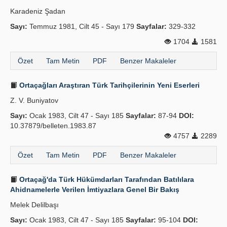
Karadeniz Şadan
Sayı:
Temmuz 1981, Cilt 45 - Sayı 179
Sayfalar:
329-332
1704
1581
Özet
Tam Metin
PDF
Benzer Makaleler
Ortaçağları Araştıran Türk Tarihçilerinin Yeni Eserleri
Z. V. Buniyatov
Sayı:
Ocak 1983, Cilt 47 - Sayı 185
Sayfalar:
87-94
DOI:
10.37879/belleten.1983.87
4757
2289
Özet
Tam Metin
PDF
Benzer Makaleler
Ortaçağ'da Türk Hükümdarları Tarafından Batılılara
Ahidnamelerle Verilen İmtiyazlara Genel Bir Bakış
Melek Delilbaşı
Sayı:
Ocak 1983, Cilt 47 - Sayı 185
Sayfalar:
95-104
DOI: