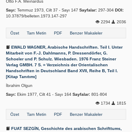
Otto F.A. Meınardus
Sayı:
Temmuz 1973, Cilt 37 - Sayı 147
Sayfalar:
297-304
DOI:
10.37879/belleten.1973.147-297
2294
2036
Özet
Tam Metin
PDF
Benzer Makaleler
EWALD WAGNER, Arabische Handschriften. Teil I. Unter
Mitarbeit von F.-J. Dahlmanns, P. Dressendörfer, G.
Schoeler und P. Schulz. Wiesbaden. 1976 Franz Steiner
Verlag GMBH. 7 S. = Verzeichnis der Orientalischen
Handschriften in Deutschland Band XVII, Reihe B, Teil I.
[Kitap Tanıtımı]
İbrahim Olgun
Sayı:
Ekim 1977, Cilt 41 - Sayı 164
Sayfalar:
801-804
1734
1815
Özet
Tam Metin
PDF
Benzer Makaleler
FUAT SEZGİN, Geschichte des arabischen Schrifttums,