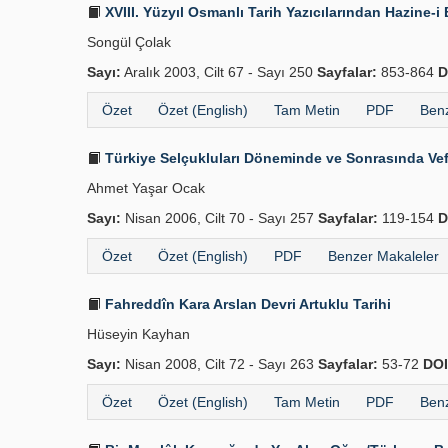
XVIII. Yüzyıl Osmanlı Tarih Yazıcılarından Hazine
Songül Çolak
Sayı:
Aralık 2003, Cilt 67 - Sayı 250
Sayfalar:
853-864
D
Özet
Özet (English)
Tam Metin
PDF
Benz
Türkiye Selçukluları Döneminde ve Sonrasında Vefai
Ahmet Yaşar Ocak
Sayı:
Nisan 2006, Cilt 70 - Sayı 257
Sayfalar:
119-154
D
Özet
Özet (English)
PDF
Benzer Makaleler
Fahreddîn Kara Arslan Devri Artuklu Tarihi
Hüseyin Kayhan
Sayı:
Nisan 2008, Cilt 72 - Sayı 263
Sayfalar:
53-72
DOI
Özet
Özet (English)
Tam Metin
PDF
Benz