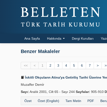
Ana Sayfa
Hakkında
Dergi Kurulları
Yazı
Benzer Makaleler
<<
<
1
2
3
4
5
6
7
>
>
İskitli Okçuların Atina'ya Getiriliş Tarihi Üzerine Ye
Muzaffer Demi̇r
Sayı:
Aralık 2001, Cilt 65 - Sayı 244
Sayfalar:
905-910
D
Özet
Özet (English)
Tam Metin
PDF
Benz