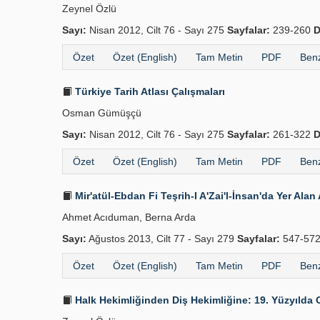
Zeynel Özlü
Sayı:
Nisan 2012, Cilt 76 - Sayı 275
Sayfalar:
239-260
D
Özet
Özet (English)
Tam Metin
PDF
Benz
Türkiye Tarih Atlası Çalışmaları
Osman Gümüşçü
Sayı:
Nisan 2012, Cilt 76 - Sayı 275
Sayfalar:
261-322
D
Özet
Özet (English)
Tam Metin
PDF
Benz
Mir'atül-Ebdan Fi Teşrih-I A'Zai'l-İnsan'da Yer Ala
Ahmet Acıduman, Berna Arda
Sayı:
Ağustos 2013, Cilt 77 - Sayı 279
Sayfalar:
547-57
Özet
Özet (English)
Tam Metin
PDF
Benz
Halk Hekimliğinden Diş Hekimliğine: 19. Yüzyılda 