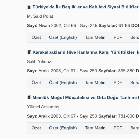
Türkiye'de İlk Beglik'ler ve Kabilevî Siyasî Birlik'le
M. Said Polat
Sayı:
Nisan 2002, Cilt 66 - Sayı 245
Sayfalar:
61-86
DOI
Özet
Özet (English)
Tam Metin
PDF
Benz
Karakalpakların Hive Hanlarına Karşı Yürüttükleri İ
Salih Yılmaz
Sayı:
Aralık 2003, Cilt 67 - Sayı 250
Sayfalar:
865-880
D
Özet
Özet (English)
Tam Metin
PDF
Benz
Memlûk-Moğol Mücadelesi ve Orta Doğu Tarihine E
Yüksel Arslantaş
Sayı:
Aralık 2003, Cilt 67 - Sayı 250
Sayfalar:
781-800
D
Özet
Özet (English)
Tam Metin
PDF
Benz