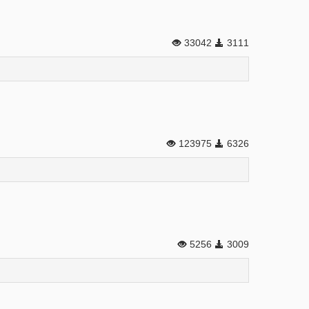
33042
3111
123975
6326
5256
3009