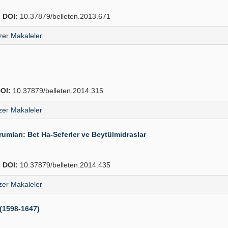
2
DOI:
10.37879/belleten.2013.671
er Makaleler
OI:
10.37879/belleten.2014.315
er Makaleler
mları: Bet Ha-Seferler ve Beytülmidraslar
4
DOI:
10.37879/belleten.2014.435
er Makaleler
 (1598-1647)