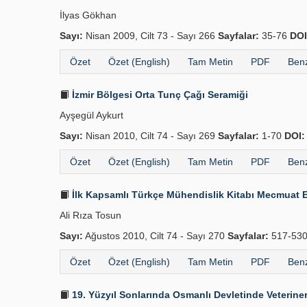
İlyas Gökhan
Sayı:
Nisan 2009, Cilt 73 - Sayı 266
Sayfalar:
35-76
DOI
Özet
Özet (English)
Tam Metin
PDF
Benz
İzmir Bölgesi Orta Tunç Çağı Seramiği
Ayşegül Aykurt
Sayı:
Nisan 2010, Cilt 74 - Sayı 269
Sayfalar:
1-70
DOI:
Özet
Özet (English)
Tam Metin
PDF
Benz
İlk Kapsamlı Türkçe Mühendislik Kitabı Mecmuat El
Ali Rıza Tosun
Sayı:
Ağustos 2010, Cilt 74 - Sayı 270
Sayfalar:
517-53
Özet
Özet (English)
Tam Metin
PDF
Benz
19. Yüzyıl Sonlarında Osmanlı Devletinde Veteriner­l