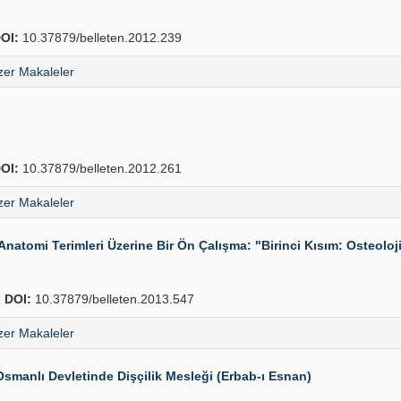
OI:
10.37879/belleten.2012.239
er Makaleler
OI:
10.37879/belleten.2012.261
er Makaleler
n Anatomi Terimleri Üzerine Bir Ön Çalışma: "Birinci Kısım: Osteolo
2
DOI:
10.37879/belleten.2013.547
er Makaleler
Osmanlı Devletinde Dişçilik Mesleği (Erbab-ı Esnan)