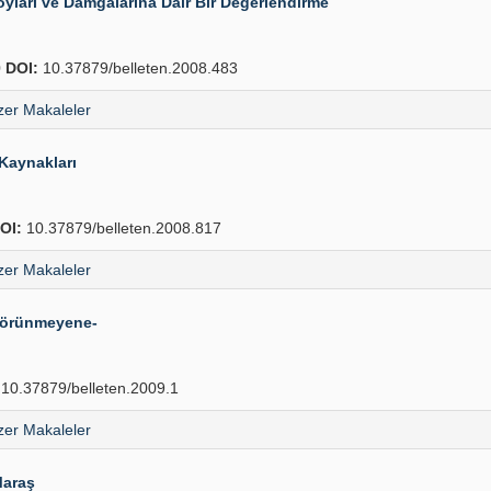
ları ve Damgalarına Dâir Bir Değerlendirme
0
DOI:
10.37879/belleten.2008.483
er Makaleler
 Kaynakları
OI:
10.37879/belleten.2008.817
er Makaleler
 Görünmeyene-
10.37879/belleten.2009.1
er Makaleler
Maraş