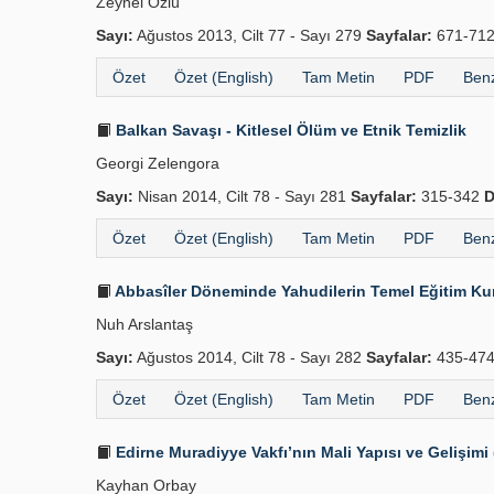
Zeynel Özlü
Sayı:
Ağustos 2013, Cilt 77 - Sayı 279
Sayfalar:
671-71
Özet
Özet (English)
Tam Metin
PDF
Benz
Balkan Savaşı - Kitlesel Ölüm ve Etnik Temizlik
Georgi Zelengora
Sayı:
Nisan 2014, Cilt 78 - Sayı 281
Sayfalar:
315-342
D
Özet
Özet (English)
Tam Metin
PDF
Benz
Abbasîler Döneminde Yahudilerin Temel Eğitim Kuru
Nuh Arslantaş
Sayı:
Ağustos 2014, Cilt 78 - Sayı 282
Sayfalar:
435-47
Özet
Özet (English)
Tam Metin
PDF
Benz
Edirne Muradiyye Vakfı’nın Mali Yapısı ve Gelişimi
Kayhan Orbay