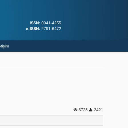
ISSN:
0041-4255
e-ISSN:
2791-6472
etişim
3723
2421