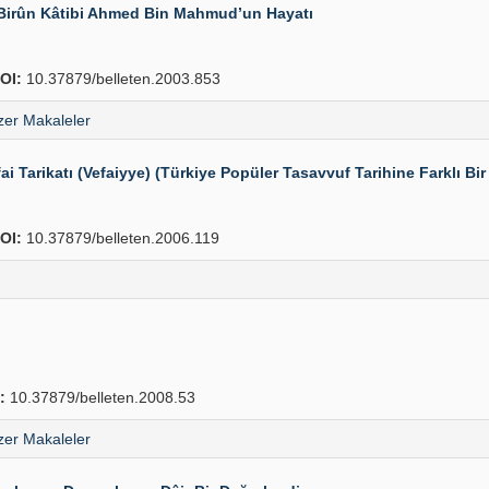
-i Birûn Kâtibi Ahmed Bin Mahmud’un Hayatı
OI:
10.37879/belleten.2003.853
er Makaleler
 Tarikatı (Vefaiyye) (Türkiye Popüler Tasavvuf Tarihine Farklı Bir
OI:
10.37879/belleten.2006.119
:
10.37879/belleten.2008.53
er Makaleler