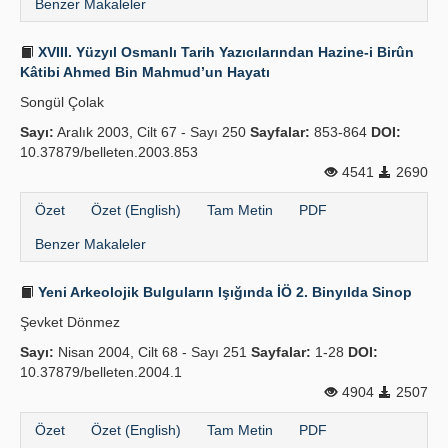
Benzer Makaleler
XVIII. Yüzyıl Osmanlı Tarih Yazıcılarından Hazine-i Birûn
Kâtibi Ahmed Bin Mahmud’un Hayatı
Songül Çolak
Sayı:
Aralık 2003, Cilt 67 - Sayı 250
Sayfalar:
853-864
DOI:
10.37879/belleten.2003.853
4541
2690
Özet
Özet (English)
Tam Metin
PDF
Benzer Makaleler
Yeni Arkeolojik Bulguların Işığında İÖ 2. Binyılda Sinop
Şevket Dönmez
Sayı:
Nisan 2004, Cilt 68 - Sayı 251
Sayfalar:
1-28
DOI:
10.37879/belleten.2004.1
4904
2507
Özet
Özet (English)
Tam Metin
PDF