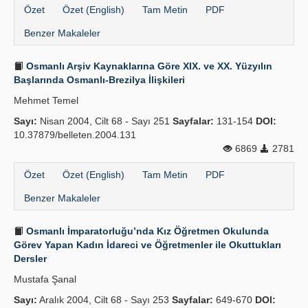
Özet
Özet (English)
Tam Metin
PDF
Benzer Makaleler
Osmanlı Arşiv Kaynaklarına Göre XIX. ve XX. Yüzyılın
Başlarında Osmanlı-Brezilya İlişkileri
Mehmet Temel
Sayı:
Nisan 2004, Cilt 68 - Sayı 251
Sayfalar:
131-154
DOI:
10.37879/belleten.2004.131
6869
2781
Özet
Özet (English)
Tam Metin
PDF
Benzer Makaleler
Osmanlı İmparatorluğu’nda Kız Öğretmen Okulunda
Görev Yapan Kadın İdareci ve Öğretmenler ile Okuttukları
Dersler
Mustafa Şanal
Sayı:
Aralık 2004, Cilt 68 - Sayı 253
Sayfalar:
649-670
DOI: