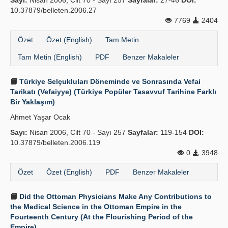
Sayı:
Nisan 2006, Cilt 70 - Sayı 257
Sayfalar:
27-46
DOI:
10.37879/belleten.2006.27
7769
2404
Özet
Özet (English)
Tam Metin
Tam Metin (English)
PDF
Benzer Makaleler
Türkiye Selçukluları Döneminde ve Sonrasında Vefai
Tarikatı (Vefaiyye) (Türkiye Popüler Tasavvuf Tarihine Farklı
Bir Yaklaşım)
Ahmet Yaşar Ocak
Sayı:
Nisan 2006, Cilt 70 - Sayı 257
Sayfalar:
119-154
DOI:
10.37879/belleten.2006.119
0
3948
Özet
Özet (English)
PDF
Benzer Makaleler
Did the Ottoman Physicians Make Any Contributions to
the Medical Science in the Ottoman Empire in the
Fourteenth Century (At the Flourishing Period of the
Empire)