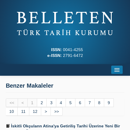
ISSN:
0041-4255
e-ISSN:
2791-6472
Ana Sayfa
Benzer Makaleler
Hakkında
<<
Dergi Kurulları
<
1
2
3
4
5
6
7
8
9
10
11
12
>
>>
Yazım Kuralları
İskitli Okçuların Atina'ya Getiriliş Tarihi Üzerine Yeni Bir
İlkeler