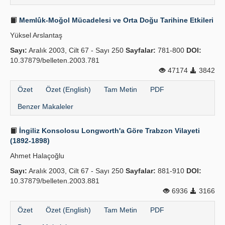
Memlûk-Moğol Mücadelesi ve Orta Doğu Tarihine Etkileri
Yüksel Arslantaş
Sayı:
Aralık 2003, Cilt 67 - Sayı 250
Sayfalar:
781-800
DOI:
10.37879/belleten.2003.781
47174
3842
Özet
Özet (English)
Tam Metin
PDF
Benzer Makaleler
İngiliz Konsolosu Longworth'a Göre Trabzon Vilayeti
(1892-1898)
Ahmet Halaçoğlu
Sayı:
Aralık 2003, Cilt 67 - Sayı 250
Sayfalar:
881-910
DOI:
10.37879/belleten.2003.881
6936
3166
Özet
Özet (English)
Tam Metin
PDF