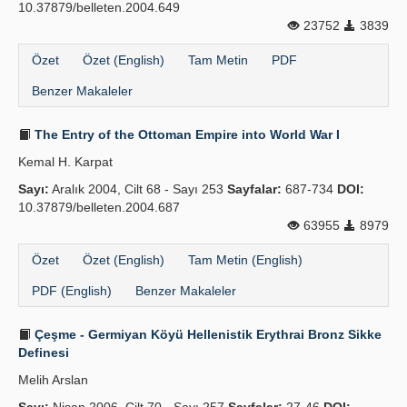
10.37879/belleten.2004.649
23752
3839
Özet
Özet (English)
Tam Metin
PDF
Benzer Makaleler
The Entry of the Ottoman Empire into World War I
Kemal H. Karpat
Sayı:
Aralık 2004, Cilt 68 - Sayı 253
Sayfalar:
687-734
DOI:
10.37879/belleten.2004.687
63955
8979
Özet
Özet (English)
Tam Metin (English)
PDF (English)
Benzer Makaleler
Çeşme - Germiyan Köyü Hellenistik Erythrai Bronz Sikke
Definesi
Melih Arslan