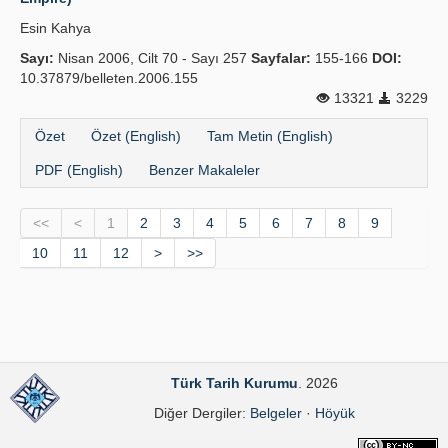
Esin Kahya
Sayı:
Nisan 2006, Cilt 70 - Sayı 257
Sayfalar:
155-166
DOI:
10.37879/belleten.2006.155
13321
3229
Özet
Özet (English)
Tam Metin (English)
PDF (English)
Benzer Makaleler
<<
<
1
2
3
4
5
6
7
8
9
10
11
12
>
>>
Türk Tarih Kurumu
. 2026
Diğer Dergiler:
Belgeler
·
Höyük