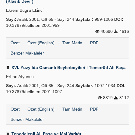
(Klasik Devir)
Ekrem Buğra Eki̇nci̇
Sayı:
Aralık 2001, Cilt 65 - Sayı 244
Sayfalar:
959-1006
DOI:
10.37879/belleten.2001.959
40690
4616
Özet
Özet (English)
Tam Metin
PDF
Benzer Makaleler
XVI. Yüzyılda Osmanlı Beylerbeyileri I Temerrüd Ali Paşa
Erhan Afyoncu
Sayı:
Aralık 2001, Cilt 65 - Sayı 244
Sayfalar:
1007-1034
DOI:
10.37879/belleten.2001.1007
8319
3112
Özet
Özet (English)
Tam Metin
PDF
Benzer Makaleler
Tepedelenli Ali Paşa ve Mal Varlığı