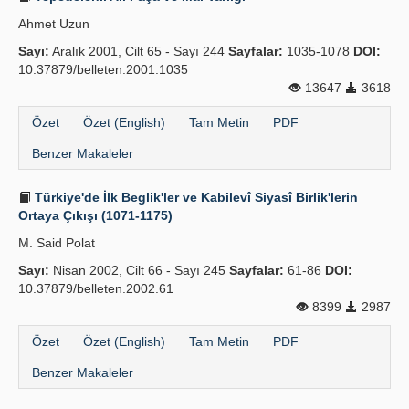
Ahmet Uzun
Sayı:
Aralık 2001, Cilt 65 - Sayı 244
Sayfalar:
1035-1078
DOI:
10.37879/belleten.2001.1035
13647
3618
Özet
Özet (English)
Tam Metin
PDF
Benzer Makaleler
Türkiye'de İlk Beglik'ler ve Kabilevî Siyasî Birlik'lerin
Ortaya Çıkışı (1071-1175)
M. Said Polat
Sayı:
Nisan 2002, Cilt 66 - Sayı 245
Sayfalar:
61-86
DOI:
10.37879/belleten.2002.61
8399
2987
Özet
Özet (English)
Tam Metin
PDF
Benzer Makaleler