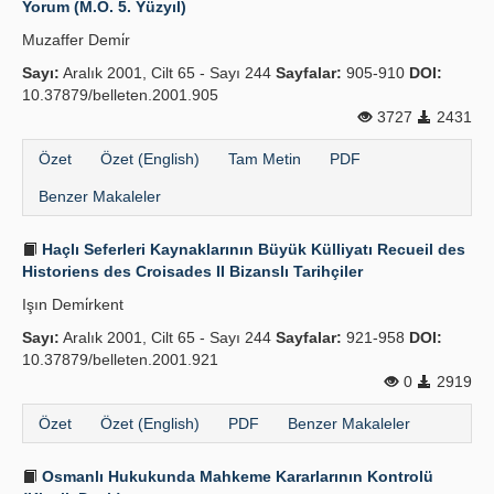
Yorum (M.Ö. 5. Yüzyıl)
Yayın Politikaları
Muzaffer Demi̇r
Sayı:
Kılavuzlar
Aralık 2001, Cilt 65 - Sayı 244
Sayfalar:
905-910
DOI:
10.37879/belleten.2001.905
İletişim
3727
2431
Özet
Özet (English)
Tam Metin
PDF
Benzer Makaleler
Haçlı Seferleri Kaynaklarının Büyük Külliyatı Recueil des
Historiens des Croisades II Bizanslı Tarihçiler
Işın Demi̇rkent
Sayı:
Aralık 2001, Cilt 65 - Sayı 244
Sayfalar:
921-958
DOI:
10.37879/belleten.2001.921
0
2919
Özet
Özet (English)
PDF
Benzer Makaleler
Osmanlı Hukukunda Mahkeme Kararlarının Kontrolü