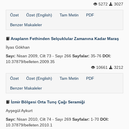
5272
3027
Özet
Özet (English)
Tam Metin
PDF
Benzer Makaleler
Arapların Fethinden Selçuklular Zamanına Kadar Maraş
İlyas Gökhan
Sayı:
Nisan 2009, Cilt 73 - Sayı 266
Sayfalar:
35-76
DOI:
10.37879/belleten.2009.35
10661
3212
Özet
Özet (English)
Tam Metin
PDF
Benzer Makaleler
İzmir Bölgesi Orta Tunç Çağı Seramiği
Ayşegül Aykurt
Sayı:
Nisan 2010, Cilt 74 - Sayı 269
Sayfalar:
1-70
DOI:
10.37879/belleten.2010.1