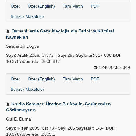
Özet
Özet (English)
Tam Metin
PDF
Benzer Makaleler
Osmanlılarda Gaza İdeolojisinin Tarihi ve Kültürel
Kaynakları
Selahattin Döğüş
Sayı:
Aralık 2008, Cilt 72 - Sayı 265
Sayfalar:
817-888
DOI:
10.37879/belleten.2008.817
124020
6349
Özet
Özet (English)
Tam Metin
PDF
Benzer Makaleler
Knidia Karakteri Üzerine Bir Analiz -Görünenden
Görünmeyene-
Gül E. Durna
Sayı:
Nisan 2009, Cilt 73 - Sayı 266
Sayfalar:
1-34
DOI:
10.37879/belleten.2009.1