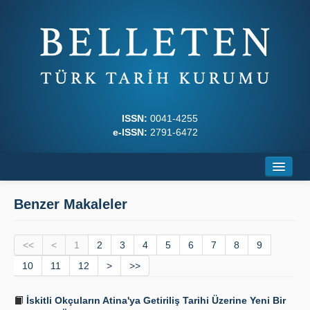
ISSN:
0041-4255
e-ISSN:
2791-6472
Ana Sayfa
Benzer Makaleler
Hakkında
<<
Dergi Kurulları
<
1
2
3
4
5
6
7
8
9
10
11
12
>
>>
Yazım Kuralları
İskitli Okçuların Atina'ya Getiriliş Tarihi Üzerine Yeni Bir
İlkeler