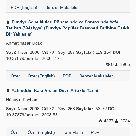
PDF (English)
Benzer Makaleler
Türkiye Selçukluları Döneminde ve Sonrasında Vefai
Tarikatı (Vefaiyye) (Türkiye Popüler Tasavvuf Tarihine Farklı
Bir Yaklaşım)
Ahmet Yaşar Ocak
Sayı:
Nisan 2006, Cilt 70 - Sayı 257
Sayfalar:
119-154
DOI:
10.37879/belleten.2006.119
0
3965
Özet
Özet (English)
PDF
Benzer Makaleler
Fahreddîn Kara Arslan Devri Artuklu Tarihi
Hüseyin Kayhan
Sayı:
Nisan 2008, Cilt 72 - Sayı 263
Sayfalar:
53-72
DOI:
10.37879/belleten.2008.53
4877
2734
Özet
Özet (English)
Tam Metin
PDF