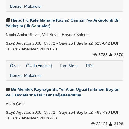
Benzer Makaleler
Harput İç Kale Mahalle Kazısı: Osmanlı’ya Arkeolojik Bir
Yaklaşım (İlk Sonuçlar)
Necla Arslan Sevi̇n, Veli Sevi̇n, Haydar Kalsen
Sayı:
Ağustos 2008, Cilt 72 - Sayı 264
Sayfalar:
629-642
DOI:
10.37879/belleten.2008.629
5788
2570
Özet
Özet (English)
Tam Metin
PDF
Benzer Makaleler
Bir Memlûk Kaynağında Yer Alan Oğuz/Türkmen Boyları
ve Damgalarına Dâir Bir Değerlendirme
Altan Çeti̇n
Sayı:
Ağustos 2008, Cilt 72 - Sayı 264
Sayfalar:
483-490
DOI:
10.37879/belleten.2008.483
33121
3128