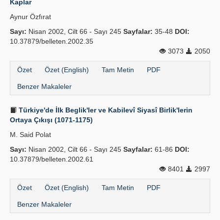
Kaplar
Aynur Özfırat
Sayı:
Nisan 2002, Cilt 66 - Sayı 245
Sayfalar:
35-48
DOI:
10.37879/belleten.2002.35
3073
2050
Özet
Özet (English)
Tam Metin
PDF
Benzer Makaleler
Türkiye'de İlk Beglik'ler ve Kabilevî Siyasî Birlik'lerin
Ortaya Çıkışı (1071-1175)
M. Said Polat
Sayı:
Nisan 2002, Cilt 66 - Sayı 245
Sayfalar:
61-86
DOI:
10.37879/belleten.2002.61
8401
2997
Özet
Özet (English)
Tam Metin
PDF
Benzer Makaleler