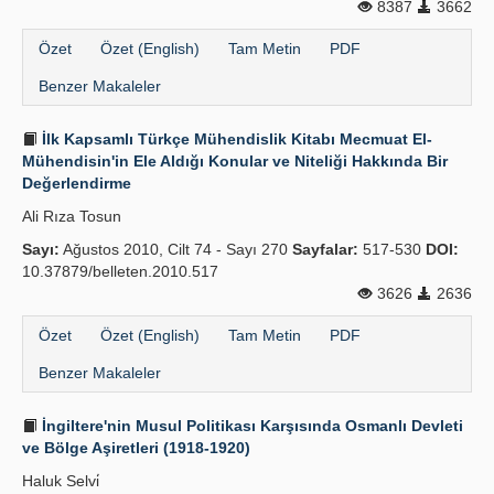
8387
3662
Özet
Özet (English)
Tam Metin
PDF
Benzer Makaleler
İlk Kapsamlı Türkçe Mühendislik Kitabı Mecmuat El-
Mühendisin'in Ele Aldığı Konular ve Niteliği Hakkında Bir
Değerlendirme
Ali Rıza Tosun
Sayı:
Ağustos 2010, Cilt 74 - Sayı 270
Sayfalar:
517-530
DOI:
10.37879/belleten.2010.517
3626
2636
Özet
Özet (English)
Tam Metin
PDF
Benzer Makaleler
İngiltere'nin Musul Politikası Karşısında Osmanlı Devleti
ve Bölge Aşiretleri (1918-1920)
Haluk Selvi̇