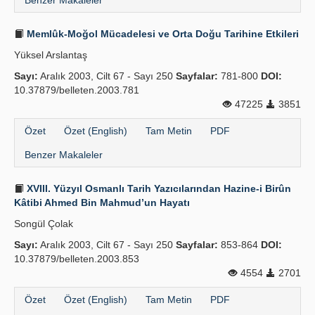
Benzer Makaleler
Memlûk-Moğol Mücadelesi ve Orta Doğu Tarihine Etkileri
Yüksel Arslantaş
Sayı:
Aralık 2003, Cilt 67 - Sayı 250
Sayfalar:
781-800
DOI:
10.37879/belleten.2003.781
47225
3851
Özet
Özet (English)
Tam Metin
PDF
Benzer Makaleler
XVIII. Yüzyıl Osmanlı Tarih Yazıcılarından Hazine-i Birûn
Kâtibi Ahmed Bin Mahmud’un Hayatı
Songül Çolak
Sayı:
Aralık 2003, Cilt 67 - Sayı 250
Sayfalar:
853-864
DOI:
10.37879/belleten.2003.853
4554
2701
Özet
Özet (English)
Tam Metin
PDF