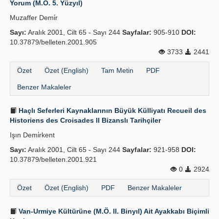
Yorum (M.Ö. 5. Yüzyıl)
Yayın Politikaları
Muzaffer Demi̇r
Sayı:
Kılavuzlar
Aralık 2001, Cilt 65 - Sayı 244
Sayfalar:
905-910
DOI:
10.37879/belleten.2001.905
İletişim
3733
2441
Özet
Özet (English)
Tam Metin
PDF
Benzer Makaleler
Haçlı Seferleri Kaynaklarının Büyük Külliyatı Recueil des
Historiens des Croisades II Bizanslı Tarihçiler
Işın Demi̇rkent
Sayı:
Aralık 2001, Cilt 65 - Sayı 244
Sayfalar:
921-958
DOI:
10.37879/belleten.2001.921
0
2924
Özet
Özet (English)
PDF
Benzer Makaleler
Van-Urmiye Kültürüne (M.Ö. II. Binyıl) Ait Ayakkabı Biçimli