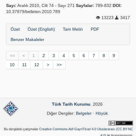
Sayı:
Aralık 2010, Cilt 74 - Sayı 271
Sayfalar:
789-832
DOI:
10.37879/belleten.2010.789
13223
3417
Özet
Özet (English)
Tam Metin
PDF
Benzer Makaleler
<<
<
1
2
3
4
5
6
7
8
9
10
11
12
>
>>
Türk Tarih Kurumu
. 2026
Diğer Dergiler:
Belgeler
·
Höyük
Bu dergideki çalışmalar
Creative Commons Atıf-GayriTicari 4.0 Uluslararası (CC BY-NC
4.0)
ile lisanslanmıştır.