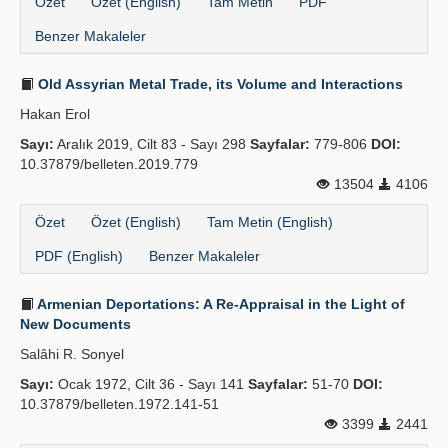
Özet
Özet (English)
Tam Metin
PDF
Benzer Makaleler
Old Assyrian Metal Trade, its Volume and Interactions
Hakan Erol
Sayı:
Aralık 2019, Cilt 83 - Sayı 298
Sayfalar:
779-806
DOI:
10.37879/belleten.2019.779
13504
4106
Özet
Özet (English)
Tam Metin (English)
PDF (English)
Benzer Makaleler
Armenian Deportations: A Re-Appraisal in the Light of
New Documents
Salâhi R. Sonyel
Sayı:
Ocak 1972, Cilt 36 - Sayı 141
Sayfalar:
51-70
DOI:
10.37879/belleten.1972.141-51
3399
2441