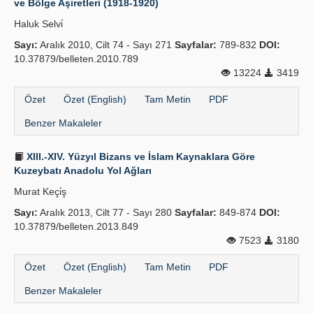
ve Bölge Aşiretleri (1918-1920)
Haluk Selvi̇
Sayı:
Aralık 2010, Cilt 74 - Sayı 271
Sayfalar:
789-832
DOI:
10.37879/belleten.2010.789
13224
3419
Özet
Özet (English)
Tam Metin
PDF
Benzer Makaleler
XIII.-XIV. Yüzyıl Bizans ve İslam Kaynaklara Göre
Kuzeybatı Anadolu Yol Ağları
Murat Keçi̇ş
Sayı:
Aralık 2013, Cilt 77 - Sayı 280
Sayfalar:
849-874
DOI:
10.37879/belleten.2013.849
7523
3180
Özet
Özet (English)
Tam Metin
PDF
Benzer Makaleler