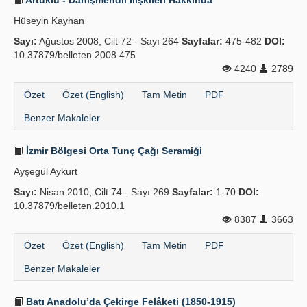
Artuklu - Dânişmendli İlişkileri Hakkında
Hüseyin Kayhan
Sayı:
Ağustos 2008, Cilt 72 - Sayı 264
Sayfalar:
475-482
DOI:
10.37879/belleten.2008.475
4240
2789
Özet
Özet (English)
Tam Metin
PDF
Benzer Makaleler
İzmir Bölgesi Orta Tunç Çağı Seramiği
Ayşegül Aykurt
Sayı:
Nisan 2010, Cilt 74 - Sayı 269
Sayfalar:
1-70
DOI:
10.37879/belleten.2010.1
8387
3663
Özet
Özet (English)
Tam Metin
PDF
Benzer Makaleler
Batı Anadolu’da Çekirge Felâketi (1850-1915)