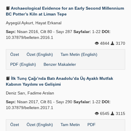
Archaeological Evidence for an Early Second Millennium
BC Potter’s Kiln at Liman Tepe
Ayşegül Aykurt, Hayat Erkanal
Sayı:
Nisan 2016, Cilt 80 - Sayı 287
Sayfalar:
1-22
DOI:
10.37879/belleten.2016.1
4844
3170
Özet
Özet (English)
Tam Metin (English)
PDF (English)
Benzer Makaleler
İlk Tunç Çağı’nda Batı Anadolu’da Üç Ayaklı Mutfak
Kabının Yayılımı ve Gelişimi
Deniz Sarı, Fadime Arslan
Sayı:
Nisan 2017, Cilt 81 - Sayı 290
Sayfalar:
1-22
DOI:
10.37879/belleten.2017.1
6545
3115
Özet
Özet (English)
Tam Metin
PDF