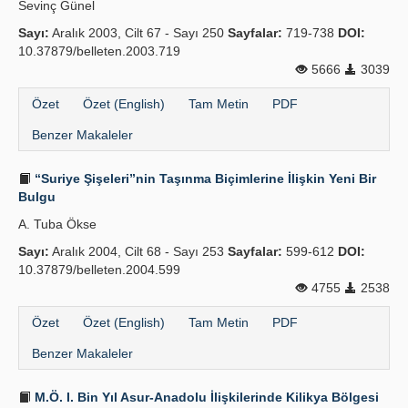
Sevinç Günel
Yayın Politikaları
Sayı:
Aralık 2003, Cilt 67 - Sayı 250
Sayfalar:
719-738
DOI:
10.37879/belleten.2003.719
Kılavuzlar
5666
3039
İletişim
Özet
Özet (English)
Tam Metin
PDF
Benzer Makaleler
“Suriye Şişeleri”nin Taşınma Biçimlerine İlişkin Yeni Bir
Bulgu
A. Tuba Ökse
Sayı:
Aralık 2004, Cilt 68 - Sayı 253
Sayfalar:
599-612
DOI:
10.37879/belleten.2004.599
4755
2538
Özet
Özet (English)
Tam Metin
PDF
Benzer Makaleler
M.Ö. I. Bin Yıl Asur-Anadolu İlişkilerinde Kilikya Bölgesi