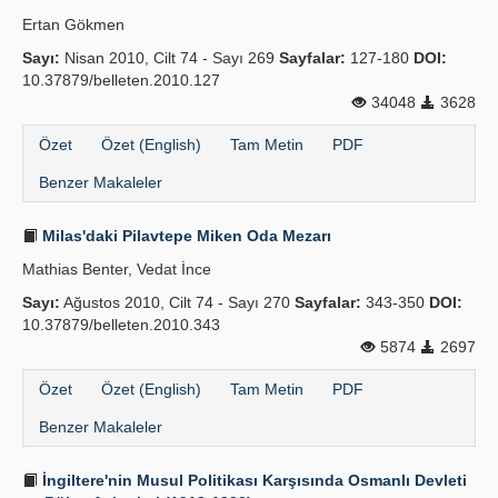
Ertan Gökmen
Sayı:
Nisan 2010, Cilt 74 - Sayı 269
Sayfalar:
127-180
DOI:
10.37879/belleten.2010.127
34048
3628
Özet
Özet (English)
Tam Metin
PDF
Benzer Makaleler
Milas'daki Pilavtepe Miken Oda Mezarı
Mathias Benter, Vedat İnce
Sayı:
Ağustos 2010, Cilt 74 - Sayı 270
Sayfalar:
343-350
DOI:
10.37879/belleten.2010.343
5874
2697
Özet
Özet (English)
Tam Metin
PDF
Benzer Makaleler
İngiltere'nin Musul Politikası Karşısında Osmanlı Devleti