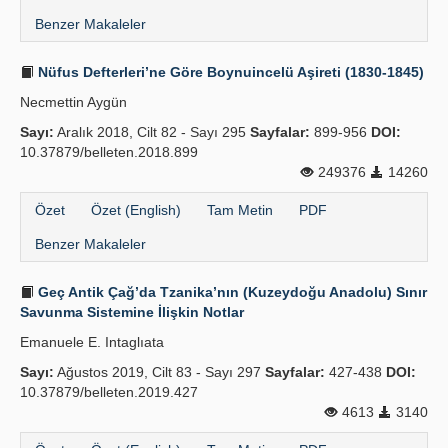
Benzer Makaleler
Nüfus Defterleri’ne Göre Boynuincelü Aşireti (1830-1845)
Necmettin Aygün
Sayı:
Aralık 2018, Cilt 82 - Sayı 295
Sayfalar:
899-956
DOI:
10.37879/belleten.2018.899
249376
14260
Özet
Özet (English)
Tam Metin
PDF
Benzer Makaleler
Geç Antik Çağ’da Tzanika’nın (Kuzeydoğu Anadolu) Sınır
Savunma Sistemine İlişkin Notlar
Emanuele E. Intaglıata
Sayı:
Ağustos 2019, Cilt 83 - Sayı 297
Sayfalar:
427-438
DOI:
10.37879/belleten.2019.427
4613
3140