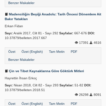
Benzer Makaleler
Madenciliğin Beşiği Anadolu: Tarih Öncesi Dönemlere Ait
Bakır Yatakları
Erkan Fi̇dan
Sayı:
Aralık 2017, Cilt 81 - Sayı 292
Sayfalar:
667-676
DOI:
10.37879/belleten.2017.667
17391
4616
Özet
Özet (English)
Tam Metin
PDF
Benzer Makaleler
Çin ve Tibet Kaynaklarına Göre Göktürk Mitleri
Hayrettin İhsan Erkoç
Sayı:
Nisan 2018, Cilt 82 - Sayı 293
Sayfalar:
51-82
DOI:
10.37879/belleten.2018.51
26298
8091
Özet
Özet (English)
Tam Metin
PDF