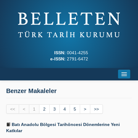
ISSN:
0041-4255
e-ISSN:
2791-6472
Ana Sayfa
Benzer Makaleler
Hakkında
<<
Dergi Kurulları
<
1
2
3
4
5
>
>>
Yazım Kuralları
Batı Anadolu Bölgesi Tarihöncesi Dönemlerine Yeni
Katkılar
İlkeler