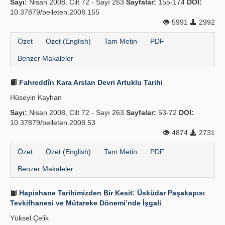
Sayı:
Nisan 2008, Cilt 72 - Sayı 263
Sayfalar:
155-174
DOI:
10.37879/belleten.2008.155
5991
2992
Özet
Özet (English)
Tam Metin
PDF
Benzer Makaleler
Fahreddîn Kara Arslan Devri Artuklu Tarihi
Hüseyin Kayhan
Sayı:
Nisan 2008, Cilt 72 - Sayı 263
Sayfalar:
53-72
DOI:
10.37879/belleten.2008.53
4874
2731
Özet
Özet (English)
Tam Metin
PDF
Benzer Makaleler
Hapishane Tarihimizden Bir Kesit: Üsküdar Paşakapısı
Tevkifhanesi ve Mütareke Dönemi’nde İşgali
Yüksel Çeli̇k