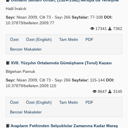
Osmanlı Sultanı Orhan, (1324-1362) Avrupa’da Yerleşme
Halil İnalcık
Sayı:
Nisan 2009, Cilt 73 - Sayı 266
Sayfalar:
77-108
DOI:
10.37879/belleten.2009.77
17341
7362
Özet
Özet (English)
Tam Metin
PDF
Benzer Makaleler
XVII. Yüzyılın Ortalarında Gümüşhane (Torul) Kazası
Bilgehan Pamuk
Sayı:
Nisan 2009, Cilt 73 - Sayı 266
Sayfalar:
115-144
DOI:
10.37879/belleten.2009.115
8647
3145
Özet
Özet (English)
Tam Metin
PDF
Benzer Makaleler
Arapların Fethinden Selçuklular Zamanına Kadar Maraş