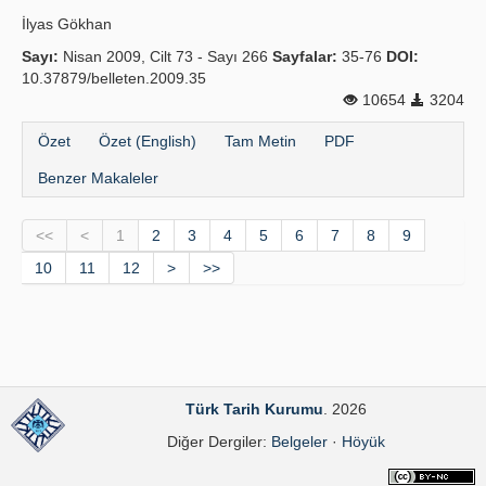
İlyas Gökhan
Sayı:
Nisan 2009, Cilt 73 - Sayı 266
Sayfalar:
35-76
DOI:
10.37879/belleten.2009.35
10654
3204
Özet
Özet (English)
Tam Metin
PDF
Benzer Makaleler
<<
<
1
2
3
4
5
6
7
8
9
10
11
12
>
>>
Türk Tarih Kurumu
. 2026
Diğer Dergiler:
Belgeler
·
Höyük