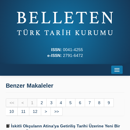
ISSN:
0041-4255
e-ISSN:
2791-6472
Ana Sayfa
Benzer Makaleler
Hakkında
<<
Dergi Kurulları
<
1
2
3
4
5
6
7
8
9
10
11
12
>
>>
Yazım Kuralları
İskitli Okçuların Atina'ya Getiriliş Tarihi Üzerine Yeni Bir
İlkeler