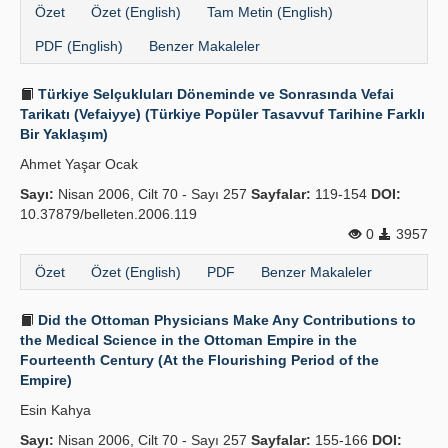
Özet
Özet (English)
Tam Metin (English)
PDF (English)
Benzer Makaleler
Türkiye Selçukluları Döneminde ve Sonrasında Vefai
Tarikatı (Vefaiyye) (Türkiye Popüler Tasavvuf Tarihine Farklı
Bir Yaklaşım)
Ahmet Yaşar Ocak
Sayı:
Nisan 2006, Cilt 70 - Sayı 257
Sayfalar:
119-154
DOI:
10.37879/belleten.2006.119
0
3957
Özet
Özet (English)
PDF
Benzer Makaleler
Did the Ottoman Physicians Make Any Contributions to
the Medical Science in the Ottoman Empire in the
Fourteenth Century (At the Flourishing Period of the
Empire)
Esin Kahya
Sayı:
Nisan 2006, Cilt 70 - Sayı 257
Sayfalar:
155-166
DOI: