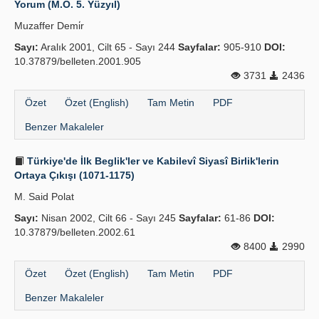
Yorum (M.Ö. 5. Yüzyıl)
Yayın Politikaları
Muzaffer Demi̇r
Sayı:
Kılavuzlar
Aralık 2001, Cilt 65 - Sayı 244
Sayfalar:
905-910
DOI:
10.37879/belleten.2001.905
İletişim
3731
2436
Özet
Özet (English)
Tam Metin
PDF
Benzer Makaleler
Türkiye'de İlk Beglik'ler ve Kabilevî Siyasî Birlik'lerin
Ortaya Çıkışı (1071-1175)
M. Said Polat
Sayı:
Nisan 2002, Cilt 66 - Sayı 245
Sayfalar:
61-86
DOI:
10.37879/belleten.2002.61
8400
2990
Özet
Özet (English)
Tam Metin
PDF
Benzer Makaleler