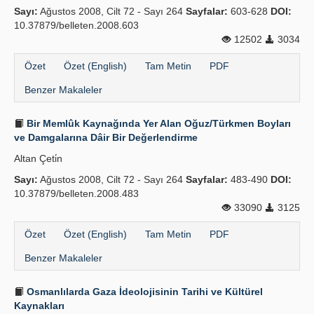
Sayı:
Ağustos 2008, Cilt 72 - Sayı 264
Sayfalar:
603-628
DOI:
10.37879/belleten.2008.603
12502
3034
Özet
Özet (English)
Tam Metin
PDF
Benzer Makaleler
Bir Memlûk Kaynağında Yer Alan Oğuz/Türkmen Boyları
ve Damgalarına Dâir Bir Değerlendirme
Altan Çeti̇n
Sayı:
Ağustos 2008, Cilt 72 - Sayı 264
Sayfalar:
483-490
DOI:
10.37879/belleten.2008.483
33090
3125
Özet
Özet (English)
Tam Metin
PDF
Benzer Makaleler
Osmanlılarda Gaza İdeolojisinin Tarihi ve Kültürel
Kaynakları