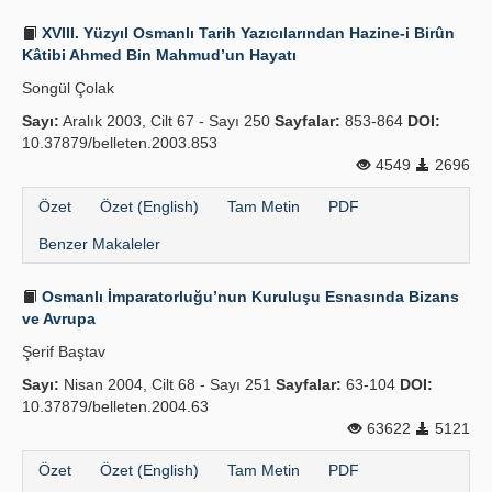
XVIII. Yüzyıl Osmanlı Tarih Yazıcılarından Hazine-i Birûn
Kâtibi Ahmed Bin Mahmud’un Hayatı
Songül Çolak
Sayı:
Aralık 2003, Cilt 67 - Sayı 250
Sayfalar:
853-864
DOI:
10.37879/belleten.2003.853
4549
2696
Özet
Özet (English)
Tam Metin
PDF
Benzer Makaleler
Osmanlı İmparatorluğu’nun Kuruluşu Esnasında Bizans
ve Avrupa
Şerif Baştav
Sayı:
Nisan 2004, Cilt 68 - Sayı 251
Sayfalar:
63-104
DOI:
10.37879/belleten.2004.63
63622
5121
Özet
Özet (English)
Tam Metin
PDF