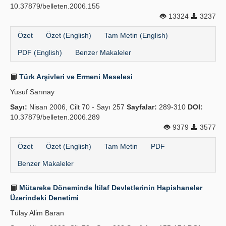
10.37879/belleten.2006.155
13324
3237
Özet
Özet (English)
Tam Metin (English)
PDF (English)
Benzer Makaleler
Türk Arşivleri ve Ermeni Meselesi
Yusuf Sarınay
Sayı:
Nisan 2006, Cilt 70 - Sayı 257
Sayfalar:
289-310
DOI:
10.37879/belleten.2006.289
9379
3577
Özet
Özet (English)
Tam Metin
PDF
Benzer Makaleler
Mütareke Döneminde İtilaf Devletlerinin Hapishaneler
Üzerindeki Denetimi
Tülay Ali̇m Baran