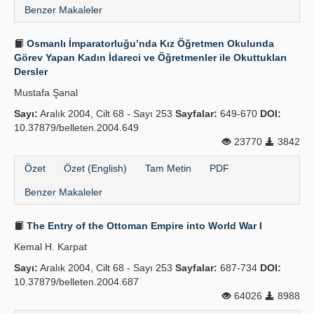
Benzer Makaleler
Osmanlı İmparatorluğu’nda Kız Öğretmen Okulunda
Görev Yapan Kadın İdareci ve Öğretmenler ile Okuttukları
Dersler
Mustafa Şanal
Sayı:
Aralık 2004, Cilt 68 - Sayı 253
Sayfalar:
649-670
DOI:
10.37879/belleten.2004.649
23770
3842
Özet
Özet (English)
Tam Metin
PDF
Benzer Makaleler
The Entry of the Ottoman Empire into World War I
Kemal H. Karpat
Sayı:
Aralık 2004, Cilt 68 - Sayı 253
Sayfalar:
687-734
DOI:
10.37879/belleten.2004.687
64026
8988