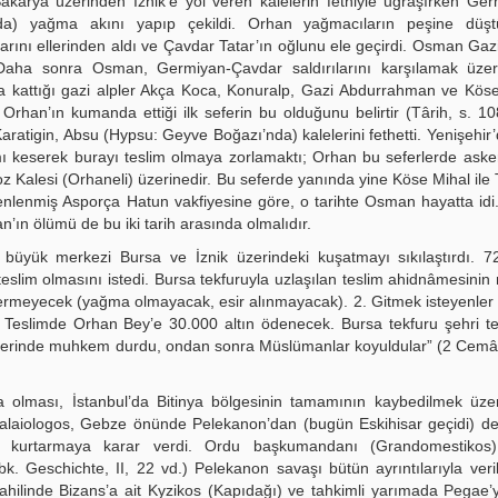
arya üzerinden İznik’e yol veren kalelerin fethiyle uğraşırken Ger
nda) yağma akını yapıp çekildi. Orhan yağmacıların peşine düşt
rını ellerinden aldı ve Çavdar Tatar’ın oğlunu ele geçirdi. Osman Gazi
Daha sonra Osman, Germiyan-Çavdar saldırılarını karşılamak üzer
a kattığı gazi alpler Akça Koca, Konuralp, Gazi Abdurrahman ve Köse
Orhan’ın kumanda ettiği ilk seferin bu olduğunu belirtir (Târih, s. 1
aratigin, Absu (Hypsu: Geyve Boğazı’nda) kalelerini fethetti. Yenişehir
mı keserek burayı teslim olmaya zorlamaktı; Orhan bu seferlerde aske
Kalesi (Orhaneli) üzerinedir. Bu seferde yanında yine Köse Mihal ile 
nlenmiş Asporça Hatun vakfiyesine göre, o tarihte Osman hayatta idi
n’ın ölümü de bu iki tarih arasında olmalıdır.
i büyük merkezi Bursa ve İznik üzerindeki kuşatmayı sıkılaştırdı. 
eslim olmasını istedi. Bursa tekfuruyla uzlaşılan teslim ahidnâmesinin
vermeyecek (yağma olmayacak, esir alınmayacak). 2. Gitmek isteyenler 
. Teslimde Orhan Bey’e 30.000 altın ödenecek. Bursa tekfuru şehri t
zerinde muhkem durdu, ondan sonra Müslümanlar koyuldular” (2 Cemâz
da olması, İstanbul’da Bitinya bölgesinin tamamının kaybedilmek üz
 Palaiologos, Gebze önünde Pelekanon’dan (bugün Eskihisar geçidi) de
yı kurtarmaya karar verdi. Ordu başkumandanı (Grandomestikos
k. Geschichte, II, 22 vd.) Pelekanon savaşı bütün ayrıntılarıyla veril
ilinde Bizans’a ait Kyzikos (Kapıdağı) ve tahkimli yarımada Pegae’