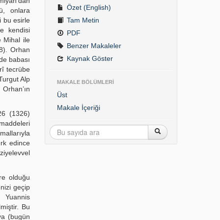
miyan’dan
Özet (English)
ü, onlara
 bu esirle
Tam Metin
e kendisi
PDF
 Mihal ile
Benzer Makaleler
08). Orhan
Kaynak Göster
’de babası
rî tecrübe
Turgut Alp
MAKALE BÖLÜMLERİ
. Orhan’ın
Üst
Makale İçeriği
726 (1326)
 maddeleri
mallarıyla
erk edince
iyelevvel
ere olduğu
nizi geçip
) Yuannis
miştir. Bu
ya (bugün