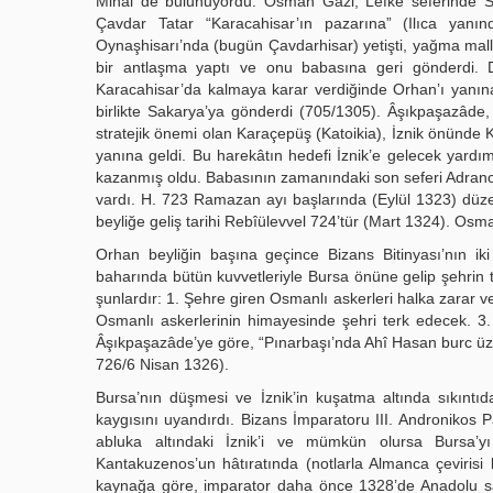
Mihal de bulunuyordu. Osman Gazi, Lefke seferinde Sak
Çavdar Tatar “Karacahisar’ın pazarına” (Ilıca yanı
Oynaşhisarı’nda (bugün Çavdarhisar) yetişti, yağma malla
bir antlaşma yaptı ve onu babasına geri gönderdi. 
Karacahisar’da kalmaya karar verdiğinde Orhan’ı yanın
birlikte Sakarya’ya gönderdi (705/1305). Âşıkpaşazâde, 
stratejik önemi olan Karaçepüş (Katoikia), İznik önünde K
yanına geldi. Bu harekâtın hedefi İznik’e gelecek yardı
kazanmış oldu. Babasının zamanındaki son seferi Adranoz 
vardı. H. 723 Ramazan ayı başlarında (Eylül 1323) düze
beyliğe geliş tarihi Rebîülevvel 724’tür (Mart 1324). Osma
Orhan beyliğin başına geçince Bizans Bitinyası’nın ik
baharında bütün kuvvetleriyle Bursa önüne gelip şehrin t
şunlardır: 1. Şehre giren Osmanlı askerleri halka zarar 
Osmanlı askerlerinin himayesinde şehri terk edecek. 3
Âşıkpaşazâde’ye göre, “Pınarbaşı’nda Ahî Hasan burc ü
726/6 Nisan 1326).
Bursa’nın düşmesi ve İznik’in kuşatma altında sıkıntı
kaygısını uyandırdı. Bizans İmparatoru III. Andronikos
abluka altındaki İznik’i ve mümkün olursa Bursa’
Kantakuzenos’un hâtıratında (notlarla Almanca çevirisi b
kaynağa göre, imparator daha önce 1328’de Anadolu sah