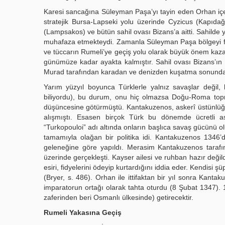
Karesi sancağına Süleyman Paşa’yı tayin eden Orhan içeri
stratejik Bursa-Lapseki yolu üzerinde Cyzicus (Kapıdağ
(Lampsakos) ve bütün sahil ovası Bizans’a aitti. Sahilde 
muhafaza etmekteydi. Zamanla Süleyman Paşa bölgeyi fe
ve tüccarın Rumeli’ye geçiş yolu olarak büyük önem kazan
günümüze kadar ayakta kalmıştır. Sahil ovası Bizans’ın 
Murad tarafından karadan ve denizden kuşatma sonunda 7
Yarım yüzyıl boyunca Türklerle yalnız savaşlar değil,
biliyordu), bu durum, onu hiç olmazsa Doğu-Roma topr
düşüncesine götürmüştü. Kantakuzenos, askerî üstünlüğü 
alışmıştı. Esasen birçok Türk bu dönemde ücretli ask
“Turkopouloi” adı altında onların başlıca savaş gücünü ol
tamamıyla olağan bir politika idi. Kantakuzenos 1346’
geleneğine göre yapıldı. Merasim Kantakuzenos tarafından
üzerinde gerçekleşti. Kayser ailesi ve ruhban hazır değild
esiri, fidyelerini ödeyip kurtardığını iddia eder. Kendisi
(Bryer, s. 486). Orhan ile ittifaktan bir yıl sonra Kantak
imparatorun ortağı olarak tahta oturdu (8 Şubat 1347)
zaferinden beri Osmanlı ülkesinde) getirecektir.
Rumeli Yakasına Geçiş