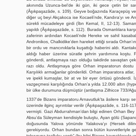
akınında Uzunca-bel’de iki gün, iki gece çetin bir 
(Âşıkpaşazâde, s. 109). Geyve boğazında Karaçepüş ve A
diğer uç beyi Akçakoca ise Kocaeli’nde, Kandıra’yı ve Ar
sürekli mücadeleye girdi (İbn Kemal, II, 12-13). Saman
yapıldı (Âşıkpaşazâde, s. 112). Burada Osmanlılara karşı
zaferinin ardından Kocaeli’nde Hereke ve sahil kasaba
Andronikos, Chalkidike’den hareket ettiği sırada Orhan’
bir ordu ve mancınıklarla kuşattığı haberini aldı. Kantak
aldığı haber üzerine süratle şehrin yardımına koştu. 
gönderdi, antlaşmaya razı olduğu takdirde savaştan çeki
razı oldu. Antlaşmaya göre Orhan imparatorun dostu o
Karşılıklı armağanlar gönderildi. Orhan imparatora atlar,
ve ipekli kumaşlar, bir at ve bir eyer örtüsü gönderdi
vazgeçmesi karşılığında Orhan’a yılda 12.000 altın (h
bir ülke durumuna düşmüştür (antlaşma Zilhicce 733/Ağu
1337’de Bizans imparatoru Arnavutluk’ta âsilere karşı sefe
üzerinde ilginç ayrıntılar verilir (Âşıkpaşazâde, s. 116
vermişti. Gazi Abdurrahman’dan bilgi edinen Orhan Bey
Absu’da Süleyman kendisiyle buluştu, Ayan gölü (Sapanca/S
doğusunda Yalova yönünde Yalakova’yı (Hersek diline
gerekiyordu. Orhan bundan sonra bütün kuvvetleriyle gelip
tekvuruna taalluku vardı” (bu bilgi Bizans kaynaklarıyla 