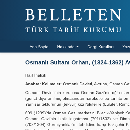
Ana Sayfa
Hakkında
Dergi Kurulları
Yazı
Osmanlı Sultanı Orhan, (1324-1362) 
Halil İnalcık
Anahtar Kelimeler:
Osmanlı Devleti, Avrupa, Osman Gaz
Osmanlı Devleti’nin kurucusu Osman Gazi’nin oğlu olan Or
(genç) diye anılmış olmasından hareketle bu tarihte on s
Yarhisar tekfurunun (tekvur) kızı Nilüfer’le (Lülüfer, Ru
699 (1299)’da Osman Gazi merkezini Bilecik-Yenişehir’e
Osman Gazi’nin İznik kuşatması (701/1302) ve Dimboz
(703/1304) Germiyanlılar’ın tehdidine karşı Eskişehir-