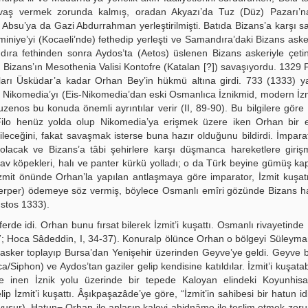
savaş vermek zorunda kalmış, oradan Akyazı’da Tuz (Düz) Pazarı’na
bsu’ya da Gazi Abdurrahman yerleştirilmişti. Batıda Bizans’a karşı s
miniye’yi (Kocaeli’nde) fethedip yerleşti ve Samandıra’daki Bizans aske
dıra fethinden sonra Aydos’ta (Aetos) üslenen Bizans askeriyle çeti
 Bizans’ın Mesothenia Valisi Kontofre (Katalan [?]) savaşıyordu. 1329
ları Üsküdar’a kadar Orhan Bey’in hükmü altına girdi. 733 (1333) ya
ın Nikomedia’yı (Eis-Nikomedia’dan eski Osmanlıca İznikmid, modern İz
uzenos bu konuda önemli ayrıntılar verir (II, 89-90). Bu bilgilere göre
Filo henüz yolda olup Nikomedia’ya erişmek üzere iken Orhan bir el
leceğini, fakat savaşmak isterse buna hazır olduğunu bildirdi. İmpara
lacak ve Bizans’a tâbi şehirlere karşı düşmanca hareketlere girişm
 av köpekleri, halı ve panter kürkü yolladı; o da Türk beyine gümüş kap
. İzmit önünde Orhan’la yapılan antlaşmaya göre imparator, İzmit kuş
yperper) ödemeye söz vermiş, böylece Osmanlı emîri gözünde Bizans 
stos 1333).
rde idi. Orhan bunu fırsat bilerek İzmit’i kuşattı. Osmanlı rivayetinde İ
-117; Hoca Sâdeddin, I, 34-37). Konuralp ölünce Orhan o bölgeyi Süleym
 asker toplayıp Bursa’dan Yenişehir üzerinden Geyve’ye geldi. Geyve
iphon) ve Aydos’tan gaziler gelip kendisine katıldılar. İzmit’i kuşatab
 inen İznik yolu üzerinde bir tepede Kaloyan elindeki Koyunhisa
 İzmit’i kuşattı. Âşıkpaşazâde’ye göre, “İzmit’in sahibesi bir hatun idi
uyuşur). Hatun− Orhan ile anlaşıp kaleyi ahidnâme ile teslim etmek zoru