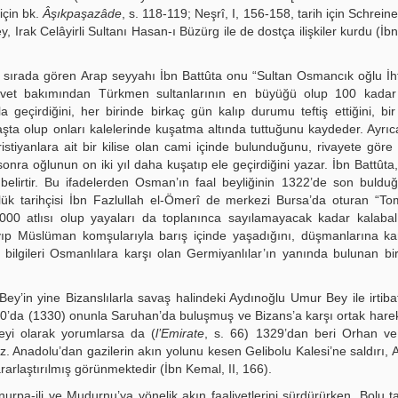
 için bk.
Âşıkpaşazâde
, s. 118-119; Neşrî, I, 156-158, tarih için Schreiner
Irak Celâyirli Sultanı Hasan-ı Büzürg ile de dostça ilişkiler kurdu (İbn
 sırada gören Arap seyyahı İbn Battûta onu “Sultan Osmancık oğlu İh
vvet bakımından Türkmen sultanlarının en büyüğü olup 100 kadar 
eçirdiğini, her birinde birkaç gün kalıp durumu teftiş ettiğini, bir
avaşta olup onları kalelerinde kuşatma altında tuttuğunu kaydeder. Ayrıc
stiyanlara ait bir kilise olan cami içinde bulunduğunu, rivayete gör
 sonra oğlunun on iki yıl daha kuşatıp ele geçirdiğini yazar. İbn Battûta
 belirtir. Bu ifadelerden Osman’ın faal beyliğinin 1322’de son buld
ük tarihçisi İbn Fazlullah el-Ömerî de merkezi Bursa’da oturan “To
0.000 atlısı olup yayaları da toplanınca sayılamayacak kadar kalaba
ıp Müslüman komşularıyla barış içinde yaşadığını, düşmanlarına ka
u bilgileri Osmanlılara karşı olan Germiyanlılar’ın yanında bulunan bi
y’in yine Bizanslılarla savaş halindeki Aydınoğlu Umur Bey ile irtib
30’da (1330) onunla Saruhan’da buluşmuş ve Bizans’a karşı ortak hare
eyi olarak yorumlarsa da (
l’Emirate
, s. 66) 1329’dan beri Orhan v
z. Anadolu’dan gazilerin akın yolunu kesen Gelibolu Kalesi’ne saldırı, 
laştırılmış görünmektedir (İbn Kemal, II, 166).
pa-ili ve Mudurnu’ya yönelik akın faaliyetlerini sürdürürken, Bolu ta