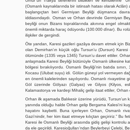
Umur’un Trakya seferlerini bildikleri ve kendilerine “
(Osmanlı kaynaklarında bir istinsah hatası olarak Aclân) ar
başlangıçtan beri Germiyan Beyliği düşmanca davra
iddiasındaydı. Osman ve Orhan devrinde Germiyan Beyl
beyliği onun Bizans topraklarında akınına engel olmak
önemli miktarda haraç ödüyordu (100.000 dînar). Bu rolü ş
ilişkiler de gergindi.
Öte yandan, Karesi gazileri gazâya devam etmek için Biza
olan Demirhan’ın küçük oğlu Tursun’u (Dursun) Karesi ga
ölümünde (1335 veya 1345) Tursun’u davet ettiler. Orhan, 
anlaşmada Karesi Beyliği bütünüyle Osmanlı ülkesine katı
bölgesi bırakılıyordu. Osmanlı Beyliği’nin batıda sınır
Kocasu (Ulubat suyu) idi. Gölün güneyi yol vermeyen dağl
en önemli kalelerinden sayılıyordu. Osmanlı rivayetine g
Göl üzerinde Gölyazı (Galyas) ve Gilyos (Kilyos, eski
Kalamastorya ve kardeşi Mihaliç gelip itaat ettiler, Orhan o
Orhan ilk aşamada Balıkesir üzerine yürüdü, Tursun’un 
yanında olduğu halde Orhan gelip Bergama Kalesi’ni kuşat
hayatını kaybetti. Buna içerleyen Orhan, Osmanlı riva
Gazi’nindir, her kim itaat etmeye kılıçtan geçiririz.” Bu 
Karesi ile Osmanlı Beyliği arasında gidiş gelişi kontrolu 
da ele geçirildi. Karesioğulları’ndan Beylerbeyi Çelebi, 