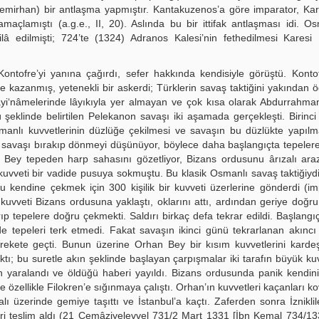
Demirhan) bir antlaşma yapmıştır. Kantakuzenos’a göre imparator, Kar
açlamıştı (a.g.e., II, 20). Aslında bu bir ittifak antlaşması idi. 
 edilmişti; 724’te (1324) Adranos Kalesi’nin fethedilmesi Karesi B
Kontofre’yi yanına çağırdı, sefer hakkında kendisiyle görüştü. Kontofr
e kazanmış, yetenekli bir askerdi; Türklerin savaş taktiğini yakından ö
ayi‘nâmelerinde lâyıkıyla yer almayan ve çok kısa olarak Abdurrahma
 şeklinde belirtilen Pelekanon savaşı iki aşamada gerçekleşti. Birin
anlı kuvvetlerinin düzlüğe çekilmesi ve savaşın bu düzlükte yapılm
avaşı bırakıp dönmeyi düşünüyor, böylece daha başlangıçta tepelere
n Bey tepeden harp sahasını gözetliyor, Bizans ordusunu ârızalı ara
uvveti bir vadide pusuya sokmuştu. Bu klasik Osmanlı savaş taktiğiyd
 kendine çekmek için 300 kişilik bir kuvveti üzerlerine gönderdi (i
uvveti Bizans ordusuna yaklaştı, oklarını attı, ardından geriye doğru
 tepelere doğru çekmekti. Saldırı birkaç defa tekrar edildi. Başlangı
 tepeleri terk etmedi. Fakat savaşın ikinci günü tekrarlanan akıncı s
rekete geçti. Bunun üzerine Orhan Bey bir kısım kuvvetlerini karde
; bu suretle akın şeklinde başlayan çarpışmalar iki tarafın büyük kuv
dan yaralandı ve öldüğü haberi yayıldı. Bizans ordusunda panik kendini
e özellikle Filokren’e sığınmaya çalıştı. Orhan’ın kuvvetleri kaçanları ko
ı üzerinde gemiye taşıttı ve İstanbul’a kaçtı. Zaferden sonra İzniklile
ri teslim aldı (21 Cemâziyelevvel 731/2 Mart 1331 [İbn Kemal 734/133