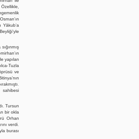
mirhan ile
 Özellikle,
egemenlik
 Osman’ın
in Yâkub’a
eyliği’yle
a sığınmış
emirhan’ın
le yapılan
ılca-Tuzla
Köprüsü ve
itinya’nın
ırakmıştı.
 sahibesi
dı. Tursun
n bir okla
gerü Orhan
ını verdi.
yla burası