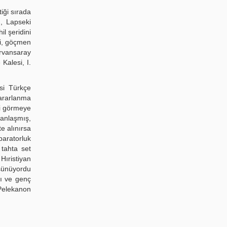
iği sırada
), Lapseki
l şeridini
zi, göçmen
ervansaray
Kalesi, I.
isi Türkçe
ararlanma
bi görmeye
anlaşmış,
e alınırsa
aratorluk
 tahta set
Hıristiyan
üşünüyordu
tı ve genç
(Pelekanon