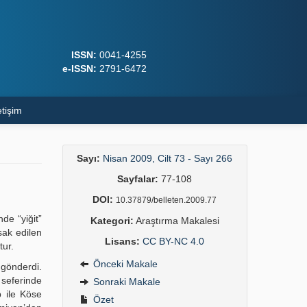
ISSN:
0041-4255
e-ISSN:
2791-6472
etişim
Sayı:
Nisan 2009, Cilt 73 - Sayı 266
Sayfalar:
77-108
DOI:
10.37879/belleten.2009.77
de “yiğit”
Kategori:
Araştırma Makalesi
sak edilen
Lisans:
CC BY-NC 4.0
tur.
Önceki Makale
 gönderdi.
seferinde
Sonraki Makale
p ile Köse
Özet