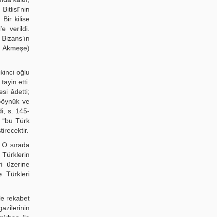
itlisî’nin
Bir kilise
e verildi.
 Bizans’ın
n Akmeşe)
kinci oğlu
ayin etti.
si âdetti;
 Göynük ve
i, s. 145-
ı “bu Türk
irecektir.
. O sırada
 Türklerin
i üzerine
 Türkleri
ile rekabet
azilerinin