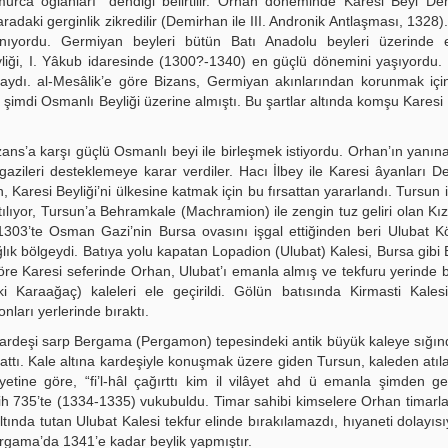
Umurca oğlanları” dendiği belirtilir. Orhan döneminde Karesi Beyi De
adaki gerginlik zikredilir (Demirhan ile III. Andronik Antlaşması, 1328).
nıyordu. Germiyan beyleri bütün Batı Anadolu beyleri üzerinde 
iği, I. Yâkub idaresinde (1300?-1340) en güçlü dönemini yaşıyordu.
taydı. al-Mesâlik’e göre Bizans, Germiyan akınlarından korunmak iç
imdi Osmanlı Beyliği üzerine almıştı. Bu şartlar altında komşu Karesi B
ns’a karşı güçlü Osmanlı beyi ile birleşmek istiyordu. Orhan’ın yanın
zileri desteklemeye karar verdiler. Hacı İlbey ile Karesi âyanları D
Karesi Beyliği’ni ülkesine katmak için bu fırsattan yararlandı. Tursun i
lıyor, Tursun’a Behramkale (Machramion) ile zengin tuz geliri olan Kız
ı, 1303’te Osman Gazi’nin Bursa ovasını işgal ettiğinden beri Ulubat 
ık bölgeydi. Batıya yolu kapatan Lopadion (Ulubat) Kalesi, Bursa gibi B
öre Karesi seferinde Orhan, Ulubat’ı emanla almış ve tekfuru yerinde b
 Karaağaç) kaleleri ele geçirildi. Gölün batısında Kirmasti Kalesi
nları yerlerinde bıraktı.
kardeşi sarp Bergama (Pergamon) tepesindeki antik büyük kaleye sığın
tı. Kale altına kardeşiyle konuşmak üzere giden Tursun, kaleden atıla
yetine göre, “fi’l-hâl çağırttı kim il vilâyet ahd ü emanla şimden 
fetih 735’te (1334-1335) vukubuldu. Timar sahibi kimselere Orhan timarlar
altında tutan Ulubat Kalesi tekfur elinde bırakılamazdı, hıyaneti dolayısı
Bergama’da 1341’e kadar beylik yapmıştır.