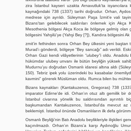
zira İstanbul kayseri uzakta Arnavutluk’ta isyancılara ka
kaynağındaki 738 (1337) tarihi doğrudur. Orhan, Aydos’tak
medrese için ayrıldı. Süleyman Paşa İzmit’e vali tayin
Bizans’tan gelebilecek saldırıları önlemek için Akça 
Mesothenia bölgesi Akça Koca ile bölgeye gelmiş olan 
bölgesini Yahşilü’ye (Yahşi Bey [?]), Kandıra bölgesini Ak 
zmit’in fethinden sonra Orhan Bey ülkesini yeni baştan t
Murad’ı gönderdi, bölgeye “Bey sancağı” adı verildi. Eski
Orhan Gazi kendi vilâyetlerinin
“ulubey”
i oldu. Anadolu 
hükümdar ulubey unvanı ile bütün beyliğin yüksek sahi
Mudurnu’yu doğrudan Osmanlı idaresi altına aldı (Süleym
150). Tebriz ipek yolu üzerindeki bu kasabalar önemliy
kavmini” görerek Müslüman oldu. Rumca bilen bu mühtedil
Bizans kaynakları (Kantakuzenos, Gregoras) 738 (1337)
imparator Edirne’de idi. Orhan’ın otuz altı gemilik bir 
İstanbul civarına yönelik bu saldırısından ayrıntılı 
başkumandan Kantakuzenos, İstanbul’da mevcut az mik
beklemişti. İstanbul önünde Osmanlıların ilk defa görünmes
Osmanlı Beyliği’nin Batı Anadolu beylikleriyle ilişkileri g
kaçınılmazdı. Orhan’ın Bizans’a karşı Aydınoğlu Umur B