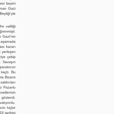
esi beyini
Osman Gazi
eyliği’yle
e valiliği
ğrenmişti.
n Gazi’nin
ci aşamada
ası kararı
 yerleşen
ziye çekip
i. Savaşın
mparatorun
 kaçtı. Bu
çta Bizans
aldırıları
şi Pazarlu
vetlerinin
 gösterdi.
valıyordu.
rin hiçbir
3 tarihini