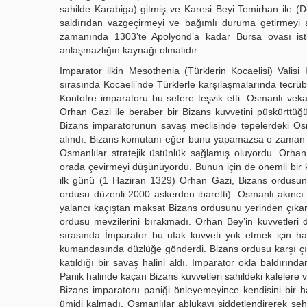
sahilde Karabiga) gitmiş ve Karesi Beyi Temirhan ile (
saldırıdan vazgeçirmeyi ve bağımlı duruma getirmeyi am
zamanında 1303’te Apolyond’a kadar Bursa ovası istilâ
anlaşmazlığın kaynağı olmalıdır.
İmparator ilkin Mesothenia (Türklerin Kocaelisi) Valisi 
sırasında Kocaeli’nde Türklerle karşılaşmalarında tecrüb
Kontofre imparatoru bu sefere teşvik etti. Osmanlı vek
Orhan Gazi ile beraber bir Bizans kuvvetini püskürttüğü
Bizans imparatorunun savaş meclisinde tepelerdeki Osm
alındı. Bizans komutanı eğer bunu yapamazsa o zaman s
Osmanlılar stratejik üstünlük sağlamış oluyordu. Orha
orada çevirmeyi düşünüyordu. Bunun için de önemli bir k
ilk günü (1 Haziran 1329) Orhan Gazi, Bizans ordusunu
ordusu düzenli 2000 askerden ibaretti). Osmanlı akıncı k
yalancı kaçıştan maksat Bizans ordusunu yerinden çıkarıp
ordusu mevzilerini bırakmadı. Orhan Bey’in kuvvetleri de
sırasında İmparator bu ufak kuvveti yok etmek için ha
kumandasında düzlüğe gönderdi. Bizans ordusu karşı çıktı
katıldığı bir savaş halini aldı. İmparator okla baldırın
Panik halinde kaçan Bizans kuvvetleri sahildeki kalelere v
Bizans imparatoru paniği önleyemeyince kendisini bir hal
ümidi kalmadı. Osmanlılar ablukayı şiddetlendirerek şeh