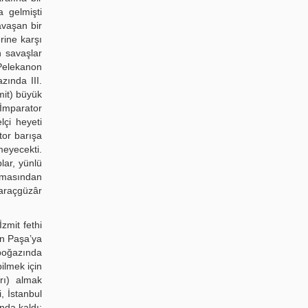
 gelmişti
avaşan bir
rine karşı
n savaşlar
 Pelekanon
zında III.
mit) büyük
 İmparator
çi heyeti
tor barışa
eyecekti.
lar, yünlü
atmasından
haraçgüzâr
zmit fethi
an Paşa’ya
 boğazında
ilmek için
rı) almak
, İstanbul
nda kaldı;