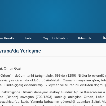
m Kuralları
İlkeler
Yayın Politikaları
Kılavuzlar
İl
Avrupa’da Yerleşme
i, Orhan Gazi
han’ın doğum tarihi tartışmalıdır. 699’da (1299) Nilüfer’le evlendiğin
ekiz yaş civarında olduğu düşünülebilir. Osmanlı rivayetine göre, tut
mca Luludia/çiçek) evlendirilmiş, Süleyman ve Murad bu evlilikten doğmuş
 naklettiğinde Orhan’ı deneyimli atabey Gündüz Alp ile Karacahisar’a
 (Dinboz) savaşına (702/1303) katıldığı anlaşılan Orhan, Lefke 
Karacahisar’da kaldı. Yanında babasının güvendiği adamları Saltuk Al