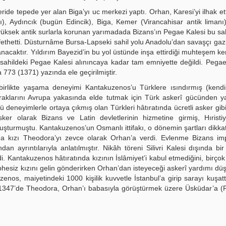
de tepede yer alan Biga’yı uc merkezi yaptı. Orhan, Karesi’yi ilhak ett
ı), Aydıncık (bugün Edincik), Biga, Kemer (Virancahisar antik limanı
yüksek antik surlarla korunan yarımadada Bizans’ın Pegae Kalesi bu sahi
thetti. Düsturnâme Bursa-Lapseki sahil yolu Anadolu’dan savaşçı ga
acaktır. Yıldırım Bayezid’in bu yol üstünde inşa ettirdiği muhteşem k
sahildeki Pegae Kalesi alınıncaya kadar tam emniyette değildi. Pegae 
73 (1371) yazında ele geçirilmiştir.
 birlikte yaşama deneyimi Kantakuzenos’u Türklere ısındırmış (kend
aklarını Avrupa yakasında elde tutmak için Türk askerî gücünden y
deneyimlerle ortaya çıkmış olan Türkleri hâtıratında ücretli asker gi
er olarak Bizans ve Latin devletlerinin hizmetine girmiş, Hıristiy
uşturmuştu. Kantakuzenos’un Osmanlı ittifakı, o dönemin şartları dikkat
da kızı Theodora’yı zevce olarak Orhan’a verdi. Evlenme Bizans imp
 ayrıntılarıyla anlatılmıştır. Nikâh töreni Silivri Kalesi dışında bir
i. Kantakuzenos hâtıratında kızının İslâmiyet’i kabul etmediğini, birçok 
 şüphesiz kızını gelin gönderirken Orhan’dan isteyeceği askerî yardımı d
uzenos, maiyetindeki 1000 kişilik kuvvetle İstanbul’a girip sarayı kuşat
. 1347’de Theodora, Orhan’ı babasıyla görüştürmek üzere Üsküdar’a 