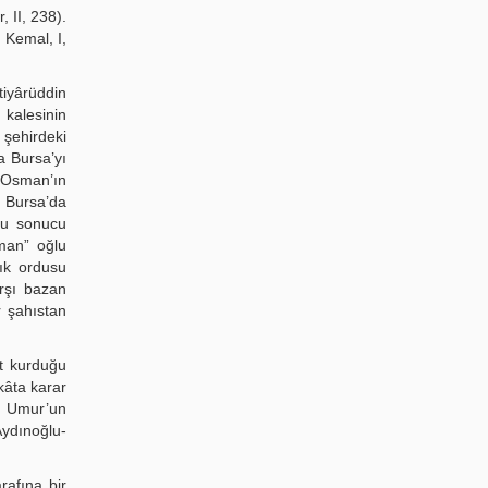
, II, 238).
 Kemal, I,
tiyârüddin
kalesinin
 şehirdeki
a Bursa’yı
e Osman’ın
, Bursa’da
uğu sonucu
man” oğlu
lık ordusu
rşı bazan
r şahıstan
at kurduğu
kâta karar
e Umur’un
Aydınoğlu-
rafına bir