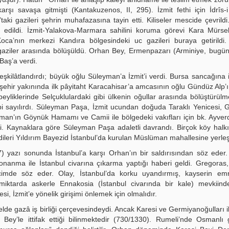
rşı savaşa gitmişti (Kantakuzenos, II, 295). İzmit fethi için İdrîs-i B
i gazileri şehrin muhafazasına tayin etti. Kiliseler mescide çevrildi. 
 edildi. İzmit-Yalakova-Marmara sahilini koruma görevi Kara Mürsel’
Koca’nın merkezi Kandıra bölgesindeki uc gazileri buraya getirildi.
gaziler arasında bölüşüldü. Orhan Bey, Ermenpazarı (Arminiye, bugü
Baş’a verdi.
eşkilâtlandırdı; büyük oğlu Süleyman’a İzmit’i verdi. Bursa sancağına i
şehir yakınında ilk pâyitaht Karacahisar’a amcasının oğlu Gündüz Alp’ı t
beyliklerinde Selçuklulardaki gibi ülkenin oğullar arasında bölüştürülme
bi sayılırdı. Süleyman Paşa, İzmit ucundan doğuda Taraklı Yenicesi,
an’ın Göynük Hamamı ve Camii ile bölgedeki vakıfları için bk. Ayverd
di. Kaynaklara göre Süleyman Paşa adaletli davrandı. Birçok köy halk
eri Yıldırım Bayezid İstanbul’da kurulan Müslüman mahallesine yerleşt
 yazı sonunda İstanbul’a karşı Orhan’ın bir saldırısından söz eder
donanma ile İstanbul civarına çıkarma yaptığı haberi geldi. Gregoras,
biçimde söz eder. Olay, İstanbul’da korku uyandırmış, kayserin emr
tarda askerle Ennakosia (İstanbul civarında bir kale) mevkiinde
i, İzmit’e yönelik girişimi önlemek için olmalıdır.
enelde gazâ iş birliği çerçevesindeydi. Ancak Karesi ve Germiyanoğulları 
ey’le ittifak ettiği bilinmektedir (730/1330). Rumeli’nde Osmanlı g