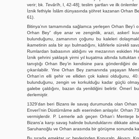
verir; bk.
Tevârîh
, I, 42-48]; teslim şartları ve ilk önlemler
İznik fethiyle İslâm dünyasında şöhret kazanan Orhan Bey, 
61).
Bitinya’nın tamamında sağlamca yerleşen Orhan Bey’i o
Orhan Bey” diye anar ve zenginlik, arazi, askerî ku
bulunduğunu, zamanının çoğunu bu kaleleri dolaşmakla g
ikametinin asla bir ayı bulmadığını, kâfirlerle sürekli s
Rumlardan babasının aldığını ve mezarının eskiden Hıri
İznik şehrini yaklaşık yirmi yıl kuşatma altında tuttuktan
tanıştığı Orhan Bey’in kendisine para gönderdiğini de
çıkarılabilir. Yine Orhan Bey zamanında yaşayan Meml
Orhan’ın elli şehir ve elliden çok kalesi olduğunu, 4
bulunduğunu, zengin ve korkulduğu kadar güçlü olmay
galebe çaldığını, bazan da yenildiğini belirtir. Ömerî b
derlemiştir.
1329’dan beri Bizans ile savaş durumunda olan Orhan Be
Enverî’nin Düstûrnâme adlı eserinden anlaşılır. Orhan 7
vermişlerdir. P. Lemerle adı geçen Orhan’ı Menteşe b
Bizans’a karşı savaş halinde bulunduklarını dikkate alma
Saruhanoğlu ve Orhan arasında bir görüşme sonunda karar
Bu sırada emektar uc beylerinden Konuralp, Akyazı, Konur