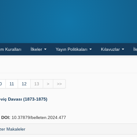
m Kuralları
İlkeler
Yayın Politikaları
Kılavuzlar
İl
0
11
12
13
>
>>
viç Davası (1873-1875)
1
DOI:
10.37879/belleten.2024.477
er Makaleler