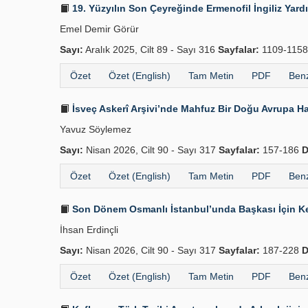
19. Yüzyılın Son Çeyreğinde Ermenofil İngiliz Yard
Emel Demir Görür
Sayı:
Aralık 2025, Cilt 89 - Sayı 316
Sayfalar:
1109-115
Özet
Özet (English)
Tam Metin
PDF
Benz
İsveç Askerî Arşivi’nde Mahfuz Bir Doğu Avrupa Ha
Yavuz Söylemez
Sayı:
Nisan 2026, Cilt 90 - Sayı 317
Sayfalar:
157-186
D
Özet
Özet (English)
Tam Metin
PDF
Benz
Son Dönem Osmanlı İstanbul’unda Başkası İçin Kend
İhsan Erdinçli
Sayı:
Nisan 2026, Cilt 90 - Sayı 317
Sayfalar:
187-228
D
Özet
Özet (English)
Tam Metin
PDF
Benz