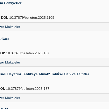
ım Cemiyetleri
8
DOI:
10.37879/belleten.2025.1109
er Makaleler
ritası
OI:
10.37879/belleten.2026.157
er Makaleler
i Hayatını Tehlikeye Atmak: Tahlîs-i Can ve Taltifler
OI:
10.37879/belleten.2026.187
er Makaleler