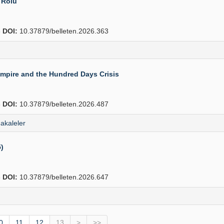
 Rolü
6
DOI:
10.37879/belleten.2026.363
Empire and the Hundred Days Crisis
8
DOI:
10.37879/belleten.2026.487
akaleler
5)
6
DOI:
10.37879/belleten.2026.647
0
11
12
13
>
>>