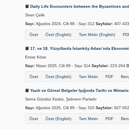
Daily Life Encounters between the Byzantines an
Siren Çelik
Sayı:
Ağustos 2024, Cilt 88 - Sayı 312
Sayfalar:
407-43
Özet
Özet (English)
Tam Metin (English)
PDF
17. ve 18. Yüzyıllarda İstanköy Adası’nda Ekonomi
Ensar Köse
Sayı:
Nisan 2025, Cilt 89 - Sayı 314
Sayfalar:
223-264
D
Özet
Özet (English)
Tam Metin
PDF
Benz
Yazılı ve Görsel Belgeler Işığında Tarihi ve Mimari
Sema Gündüz Küskü, Şebnem Parladır
Sayı:
Ağustos 2025, Cilt 89 - Sayı 315
Sayfalar:
507-55
Özet
Özet (English)
Tam Metin
PDF
Benz