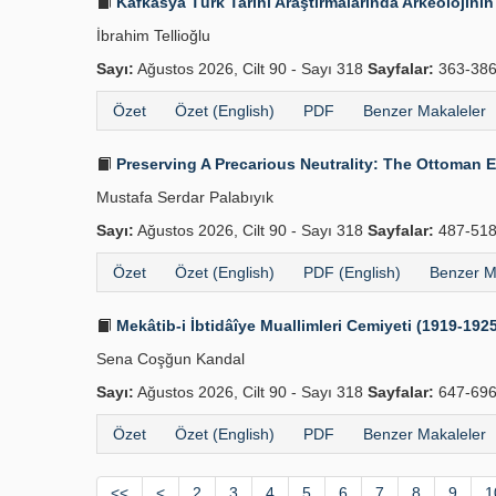
Kafkasya Türk Tarihi Araştırmalarında Arkeolojinin
İbrahim Tellioğlu
Sayı:
Ağustos 2026, Cilt 90 - Sayı 318
Sayfalar:
363-38
Özet
Özet (English)
PDF
Benzer Makaleler
Preserving A Precarious Neutrality: The Ottoman 
Mustafa Serdar Palabıyık
Sayı:
Ağustos 2026, Cilt 90 - Sayı 318
Sayfalar:
487-51
Özet
Özet (English)
PDF (English)
Benzer M
Mekâtib-i İbtidâîye Muallimleri Cemiyeti (1919-192
Sena Coşğun Kandal
Sayı:
Ağustos 2026, Cilt 90 - Sayı 318
Sayfalar:
647-69
Özet
Özet (English)
PDF
Benzer Makaleler
<<
<
2
3
4
5
6
7
8
9
1