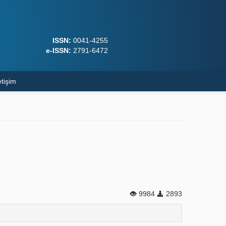
ISSN:
0041-4255
e-ISSN:
2791-6472
etişim
9984
2893