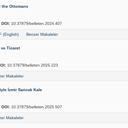
d the Ottomans
3
DOI:
10.37879/belleten.2024.407
 (English)
Benzer Makaleler
 ve Ticaret
OI:
10.37879/belleten.2025.223
er Makaleler
siyle İzmir Sancak Kale
2
DOI:
10.37879/belleten.2025.507
er Makaleler