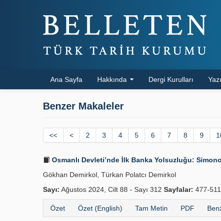
Ana Sayfa
Hakkında
Dergi Kurulları
Yazı
Benzer Makaleler
<<
<
2
3
4
5
6
7
8
9
1
Osmanlı Devleti’nde İlk Banka Yolsuzluğu: Simono
Gökhan Demirkol, Türkan Polatcı Demirkol
Sayı:
Ağustos 2024, Cilt 88 - Sayı 312
Sayfalar:
477-51
Özet
Özet (English)
Tam Metin
PDF
Benz