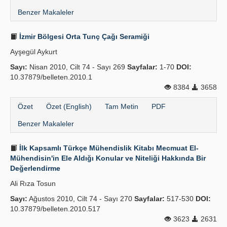
Benzer Makaleler
İzmir Bölgesi Orta Tunç Çağı Seramiği
Ayşegül Aykurt
Sayı:
Nisan 2010, Cilt 74 - Sayı 269
Sayfalar:
1-70
DOI:
10.37879/belleten.2010.1
8384
3658
Özet
Özet (English)
Tam Metin
PDF
Benzer Makaleler
İlk Kapsamlı Türkçe Mühendislik Kitabı Mecmuat El-
Mühendisin'in Ele Aldığı Konular ve Niteliği Hakkında Bir
Değerlendirme
Ali Rıza Tosun
Sayı:
Ağustos 2010, Cilt 74 - Sayı 270
Sayfalar:
517-530
DOI:
10.37879/belleten.2010.517
3623
2631