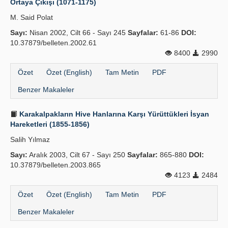
Ortaya Çıkışı (1071-1175)
M. Said Polat
Sayı:
Nisan 2002, Cilt 66 - Sayı 245
Sayfalar:
61-86
DOI:
10.37879/belleten.2002.61
8400
2990
Özet
Özet (English)
Tam Metin
PDF
Benzer Makaleler
Karakalpakların Hive Hanlarına Karşı Yürüttükleri İsyan
Hareketleri (1855-1856)
Salih Yılmaz
Sayı:
Aralık 2003, Cilt 67 - Sayı 250
Sayfalar:
865-880
DOI:
10.37879/belleten.2003.865
4123
2484
Özet
Özet (English)
Tam Metin
PDF
Benzer Makaleler