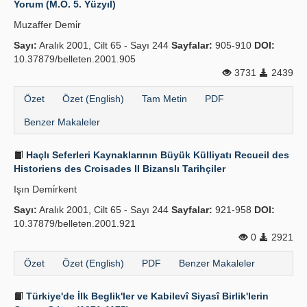
Yorum (M.Ö. 5. Yüzyıl)
Yayın Politikaları
Muzaffer Demi̇r
Sayı:
Kılavuzlar
Aralık 2001, Cilt 65 - Sayı 244
Sayfalar:
905-910
DOI:
10.37879/belleten.2001.905
İletişim
3731
2439
Özet
Özet (English)
Tam Metin
PDF
Benzer Makaleler
Haçlı Seferleri Kaynaklarının Büyük Külliyatı Recueil des
Historiens des Croisades II Bizanslı Tarihçiler
Işın Demi̇rkent
Sayı:
Aralık 2001, Cilt 65 - Sayı 244
Sayfalar:
921-958
DOI:
10.37879/belleten.2001.921
0
2921
Özet
Özet (English)
PDF
Benzer Makaleler
Türkiye'de İlk Beglik'ler ve Kabilevî Siyasî Birlik'lerin