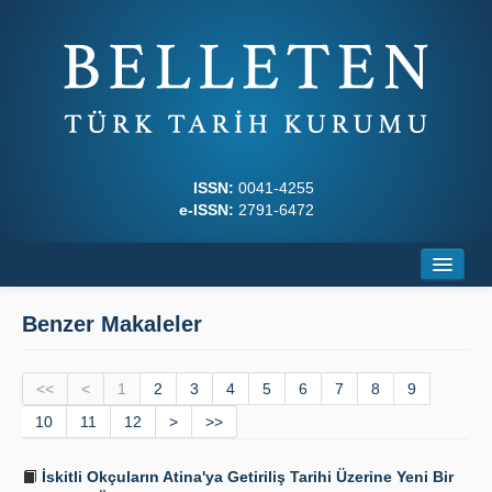
ISSN:
0041-4255
e-ISSN:
2791-6472
Ana Sayfa
Benzer Makaleler
Hakkında
<<
Dergi Kurulları
<
1
2
3
4
5
6
7
8
9
10
11
12
>
>>
Yazım Kuralları
İskitli Okçuların Atina'ya Getiriliş Tarihi Üzerine Yeni Bir
İlkeler