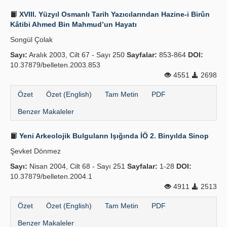
XVIII. Yüzyıl Osmanlı Tarih Yazıcılarından Hazine-i Birûn
Kâtibi Ahmed Bin Mahmud’un Hayatı
Songül Çolak
Sayı:
Aralık 2003, Cilt 67 - Sayı 250
Sayfalar:
853-864
DOI:
10.37879/belleten.2003.853
4551
2698
Özet
Özet (English)
Tam Metin
PDF
Benzer Makaleler
Yeni Arkeolojik Bulguların Işığında İÖ 2. Binyılda Sinop
Şevket Dönmez
Sayı:
Nisan 2004, Cilt 68 - Sayı 251
Sayfalar:
1-28
DOI:
10.37879/belleten.2004.1
4911
2513
Özet
Özet (English)
Tam Metin
PDF
Benzer Makaleler