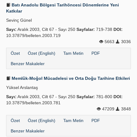
Batı Anadolu Bölgesi Tarihöncesi Dönemlerine Yeni
Katkılar
Sevinç Günel
Sayı:
Aralık 2003, Cilt 67 - Sayı 250
Sayfalar:
719-738
DOI:
10.37879/belleten.2003.719
5663
3036
Özet
Özet (English)
Tam Metin
PDF
Benzer Makaleler
Memlûk-Moğol Mücadelesi ve Orta Doğu Tarihine Etkileri
Yüksel Arslantaş
Sayı:
Aralık 2003, Cilt 67 - Sayı 250
Sayfalar:
781-800
DOI:
10.37879/belleten.2003.781
47209
3848
Özet
Özet (English)
Tam Metin
PDF
Benzer Makaleler