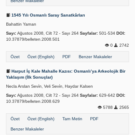
Benzer Makaleler
1545 Yılı Osmanlı Saray Sanatkârları
Bahattin Yaman
Sayı:
Ağustos 2008, Cilt 72 - Sayı 264
Sayfalar:
501-534
DOI:
10.37879/belleten.2008.501
0
2742
Özet
Özet (English)
PDF
Benzer Makaleler
Harput İç Kale Mahalle Kazısı: Osmanlı’ya Arkeolojik Bir
Yaklaşım (İlk Sonuçlar)
Necla Arslan Sevi̇n, Veli Sevi̇n, Haydar Kalsen
Sayı:
Ağustos 2008, Cilt 72 - Sayı 264
Sayfalar:
629-642
DOI:
10.37879/belleten.2008.629
5788
2565
Özet
Özet (English)
Tam Metin
PDF
Benzer Makaleler