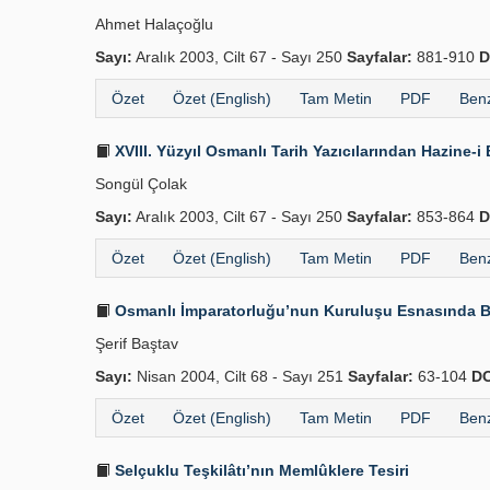
Ahmet Halaçoğlu
Sayı:
Aralık 2003, Cilt 67 - Sayı 250
Sayfalar:
881-910
D
Özet
Özet (English)
Tam Metin
PDF
Benz
XVIII. Yüzyıl Osmanlı Tarih Yazıcılarından Hazine
Songül Çolak
Sayı:
Aralık 2003, Cilt 67 - Sayı 250
Sayfalar:
853-864
D
Özet
Özet (English)
Tam Metin
PDF
Benz
Osmanlı İmparatorluğu’nun Kuruluşu Esnasında B
Şerif Baştav
Sayı:
Nisan 2004, Cilt 68 - Sayı 251
Sayfalar:
63-104
DO
Özet
Özet (English)
Tam Metin
PDF
Benz
Selçuklu Teşkilâtı’nın Memlûklere Tesiri