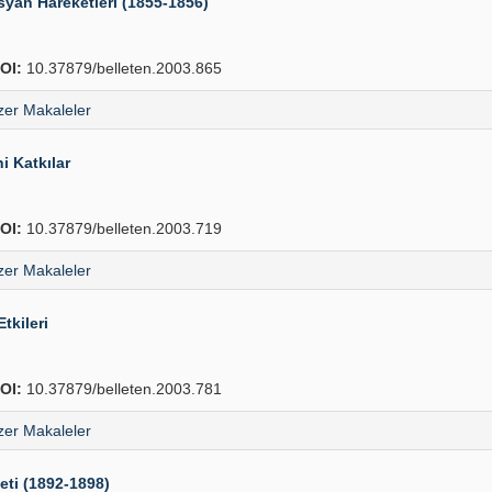
syan Hareketleri (1855-1856)
OI:
10.37879/belleten.2003.865
er Makaleler
i Katkılar
OI:
10.37879/belleten.2003.719
er Makaleler
tkileri
OI:
10.37879/belleten.2003.781
er Makaleler
eti (1892-1898)