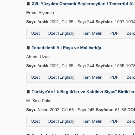
XVI. Yüzyılda Osmanlı Beylerbeyileri I Temerrüd Al
Erhan Afyoncu
Sayı:
Aralık 2001, Cilt 65 - Sayı 244
Sayfalar:
1007-103
Özet
Özet (English)
Tam Metin
PDF
Benz
Tepedelenli Ali Paşa ve Mal Varlığı
Ahmet Uzun
Sayı:
Aralık 2001, Cilt 65 - Sayı 244
Sayfalar:
1035-107
Özet
Özet (English)
Tam Metin
PDF
Benz
Türkiye'de İlk Beglik'ler ve Kabilevî Siyasî Birlik'le
M. Said Polat
Sayı:
Nisan 2002, Cilt 66 - Sayı 245
Sayfalar:
61-86
DOI
Özet
Özet (English)
Tam Metin
PDF
Benz