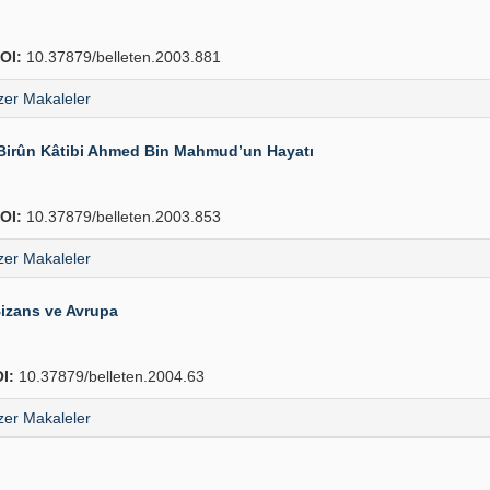
OI:
10.37879/belleten.2003.881
er Makaleler
-i Birûn Kâtibi Ahmed Bin Mahmud’un Hayatı
OI:
10.37879/belleten.2003.853
er Makaleler
izans ve Avrupa
I:
10.37879/belleten.2004.63
er Makaleler