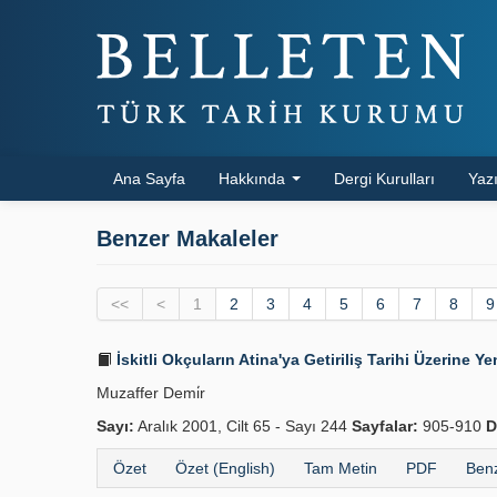
Ana Sayfa
Hakkında
Dergi Kurulları
Yazı
Benzer Makaleler
<<
<
1
2
3
4
5
6
7
8
9
İskitli Okçuların Atina'ya Getiriliş Tarihi Üzerine Ye
Muzaffer Demi̇r
Sayı:
Aralık 2001, Cilt 65 - Sayı 244
Sayfalar:
905-910
D
Özet
Özet (English)
Tam Metin
PDF
Benz