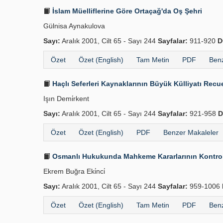
İslam Müelliflerine Göre Ortaçağ'da Oş Şehri
Gülnisa Aynakulova
Sayı:
Aralık 2001, Cilt 65 - Sayı 244
Sayfalar:
911-920
D
Özet
Özet (English)
Tam Metin
PDF
Benz
Haçlı Seferleri Kaynaklarının Büyük Külliyatı Recue
Işın Demi̇rkent
Sayı:
Aralık 2001, Cilt 65 - Sayı 244
Sayfalar:
921-958
D
Özet
Özet (English)
PDF
Benzer Makaleler
Osmanlı Hukukunda Mahkeme Kararlarının Kontrolü
Ekrem Buğra Eki̇nci̇
Sayı:
Aralık 2001, Cilt 65 - Sayı 244
Sayfalar:
959-1006
Özet
Özet (English)
Tam Metin
PDF
Benz