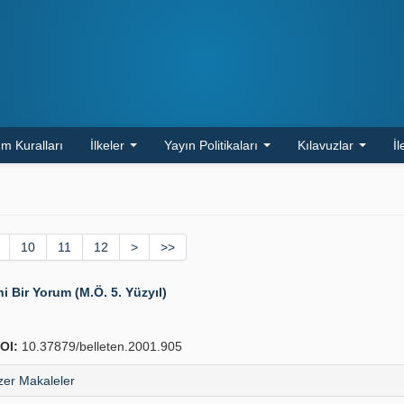
m Kuralları
İlkeler
Yayın Politikaları
Kılavuzlar
İl
10
11
12
>
>>
ni Bir Yorum (M.Ö. 5. Yüzyıl)
OI:
10.37879/belleten.2001.905
er Makaleler