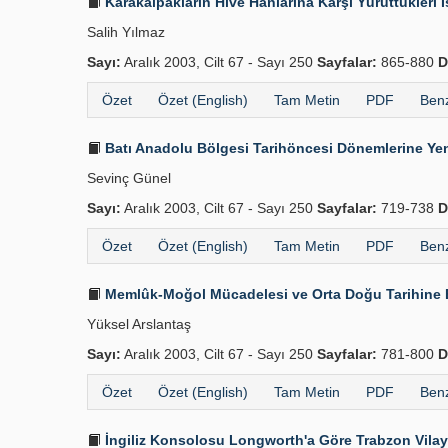
Karakalpakların Hive Hanlarına Karşı Yürüttükleri İ
Salih Yılmaz
Sayı:
Aralık 2003, Cilt 67 - Sayı 250
Sayfalar:
865-880
D
Özet
Özet (English)
Tam Metin
PDF
Benz
Batı Anadolu Bölgesi Tarihöncesi Dönemlerine Yen
Sevinç Günel
Sayı:
Aralık 2003, Cilt 67 - Sayı 250
Sayfalar:
719-738
D
Özet
Özet (English)
Tam Metin
PDF
Benz
Memlûk-Moğol Mücadelesi ve Orta Doğu Tarihine E
Yüksel Arslantaş
Sayı:
Aralık 2003, Cilt 67 - Sayı 250
Sayfalar:
781-800
D
Özet
Özet (English)
Tam Metin
PDF
Benz
İngiliz Konsolosu Longworth'a Göre Trabzon Vilay