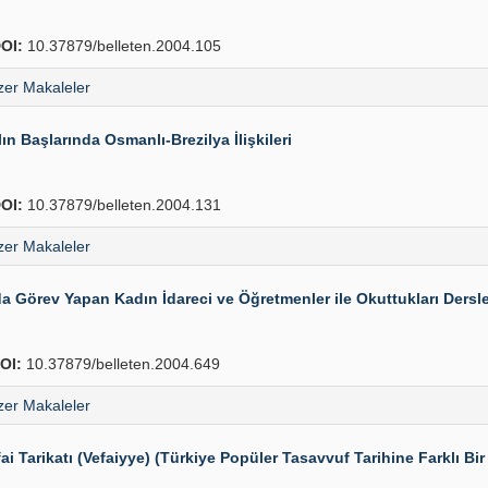
OI:
10.37879/belleten.2004.105
er Makaleler
n Başlarında Osmanlı-Brezilya İlişkileri
OI:
10.37879/belleten.2004.131
er Makaleler
Görev Yapan Kadın İdareci ve Öğretmenler ile Okuttukları Dersle
OI:
10.37879/belleten.2004.649
er Makaleler
 Tarikatı (Vefaiyye) (Türkiye Popüler Tasavvuf Tarihine Farklı Bir