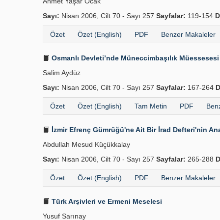
Ahmet Yaşar Ocak
Sayı:
Nisan 2006, Cilt 70 - Sayı 257
Sayfalar:
119-154
D
Özet
Özet (English)
PDF
Benzer Makaleler
Osmanlı Devleti’nde Müneccimbaşılık Müessesesi
Salim Aydüz
Sayı:
Nisan 2006, Cilt 70 - Sayı 257
Sayfalar:
167-264
D
Özet
Özet (English)
Tam Metin
PDF
Benz
İzmir Efrenç Gümrüğü'ne Ait Bir İrad Defteri'nin Ana
Abdullah Mesud Küçükkalay
Sayı:
Nisan 2006, Cilt 70 - Sayı 257
Sayfalar:
265-288
D
Özet
Özet (English)
PDF
Benzer Makaleler
Türk Arşivleri ve Ermeni Meselesi
Yusuf Sarınay