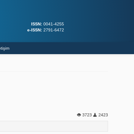
ISSN:
0041-4255
e-ISSN:
2791-6472
etişim
3723
2423