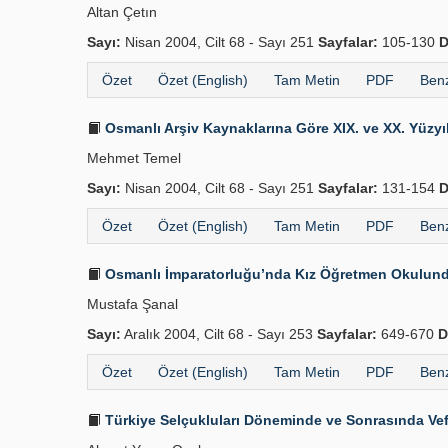
Altan Çetın
Sayı:
Nisan 2004, Cilt 68 - Sayı 251
Sayfalar:
105-130
D
Özet
Özet (English)
Tam Metin
PDF
Benz
Osmanlı Arşiv Kaynaklarına Göre XIX. ve XX. Yüzyılı
Mehmet Temel
Sayı:
Nisan 2004, Cilt 68 - Sayı 251
Sayfalar:
131-154
D
Özet
Özet (English)
Tam Metin
PDF
Benz
Osmanlı İmparatorluğu’nda Kız Öğretmen Okulunda 
Mustafa Şanal
Sayı:
Aralık 2004, Cilt 68 - Sayı 253
Sayfalar:
649-670
D
Özet
Özet (English)
Tam Metin
PDF
Benz
Türkiye Selçukluları Döneminde ve Sonrasında Vefai