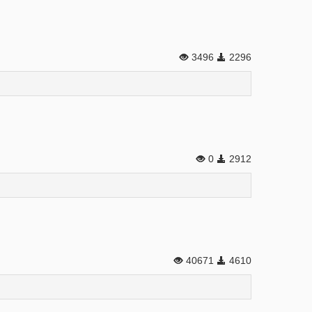
3496
2296
0
2912
40671
4610