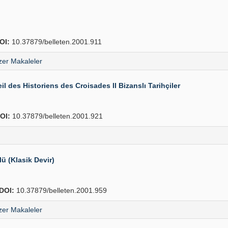
OI:
10.37879/belleten.2001.911
er Makaleler
il des Historiens des Croisades II Bizanslı Tarihçiler
OI:
10.37879/belleten.2001.921
 (Klasik Devir)
DOI:
10.37879/belleten.2001.959
er Makaleler