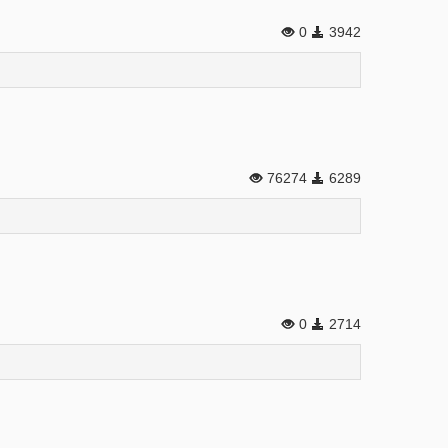
0
3942
76274
6289
0
2714