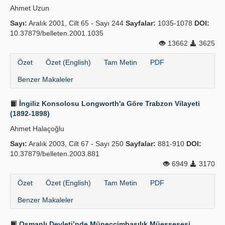
Ahmet Uzun
Yayın Politikaları
Sayı:
Aralık 2001, Cilt 65 - Sayı 244
Sayfalar:
1035-1078
DOI:
10.37879/belleten.2001.1035
Kılavuzlar
13662
3625
İletişim
Özet
Özet (English)
Tam Metin
PDF
Benzer Makaleler
İngiliz Konsolosu Longworth'a Göre Trabzon Vilayeti
(1892-1898)
Ahmet Halaçoğlu
Sayı:
Aralık 2003, Cilt 67 - Sayı 250
Sayfalar:
881-910
DOI:
10.37879/belleten.2003.881
6949
3170
Özet
Özet (English)
Tam Metin
PDF
Benzer Makaleler
Osmanlı Devleti’nde Müneccimbaşılık Müessesesi