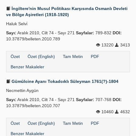
İngiltere'nin Musul Politikası Karşısında Osmanlı Devleti
ve Bölge Aşiretleri (1918-1920)
Haluk Selvi̇
Sayı:
Aralık 2010, Cilt 74 - Sayı 271
Sayfalar:
789-832
DOI:
10.37879/belleten.2010.789
13220
3413
Özet
Özet (English)
Tam Metin
PDF
Benzer Makaleler
Gümülcine Ayanı Tokadcıklı Süleyman 1761(?)-1804
Necmettin Aygün
Sayı:
Aralık 2010, Cilt 74 - Sayı 271
Sayfalar:
707-768
DOI:
10.37879/belleten.2010.707
10460
4632
Özet
Özet (English)
Tam Metin
PDF
Benzer Makaleler