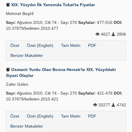
XIX. Yüzyılın İlk Yarısında Tokat'ta Fiyatlar
Mehmet Beşi̇rli̇
Sayı:
Ağustos 2010, Cilt 74 - Sayı 270
Sayfalar:
477-516
DOI:
10.37879/belleten.2010.477
4627
2806
Özet
Özet (English)
Tam Metin
PDF
Benzer Makaleler
Osmanlı Yurdu Olan Bosna Hersek'te XIX. Yüzyıldaki
Siyasi Olaylar
Zafer Gölen
Sayı:
Ağustos 2010, Cilt 74 - Sayı 270
Sayfalar:
421-476
DOI:
10.37879/belleten.2010.421
33277
4742
Özet
Özet (English)
Tam Metin
PDF
Benzer Makaleler