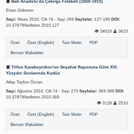
Batı Anadolu’da Çekirge Felâketi (1850-1915)
Ertan Gökmen
Sayı:
Nisan 2010, Cilt 74 - Sayı 269
Sayfalar:
127-180
DOI:
10.37879/belleten.2010.127
34018
3623
Özet
Özet (English)
Tam Metin
PDF
Benzer Makaleler
Trifon Karabeynikov'un Seyahat Raporuna Göre XVI.
Yüzyılın Sonlarında Kudüs
Altay Tayfun Özcan
Sayı:
Ağustos 2010, Cilt 74 - Sayı 270
Sayfalar:
369-388
DOI:
10.37879/belleten.2010.369
3128
2510
Özet
Özet (English)
Tam Metin
PDF
Benzer Makaleler