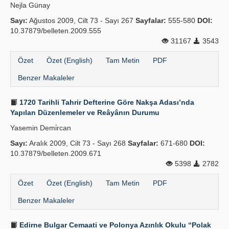
Nejla Günay
Sayı:
Ağustos 2009, Cilt 73 - Sayı 267
Sayfalar:
555-580
DOI:
10.37879/belleten.2009.555
31167
3543
Özet
Özet (English)
Tam Metin
PDF
Benzer Makaleler
1720 Tarihli Tahrir Defterine Göre Nakşa Adası’nda
Yapılan Düzenlemeler ve Reâyânın Durumu
Yasemin Demi̇rcan
Sayı:
Aralık 2009, Cilt 73 - Sayı 268
Sayfalar:
671-680
DOI:
10.37879/belleten.2009.671
5398
2782
Özet
Özet (English)
Tam Metin
PDF
Benzer Makaleler
Edirne Bulgar Cemaati ve Polonya Azınlık Okulu “Polak