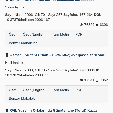
Salim Aydüz
Sayı:
Nisan 2006, Cilt 70 - Sayı 257
Sayfalar:
167-264
DOI:
10.37879/belleten.2006.167
76329
6306
Özet
Özet (English)
Tam Metin
PDF
Benzer Makaleler
Osmanlı Sultanı Orhan, (1324-1362) Avrupa’da Yerleşme
Halil İnalcık
Sayı:
Nisan 2009, Cilt 73 - Sayı 266
Sayfalar:
77-108
DOI:
10.37879/belleten.2009.77
17341
7362
Özet
Özet (English)
Tam Metin
PDF
Benzer Makaleler
XVII. Yüzyılın Ortalarında Gümüşhane (Torul) Kazası