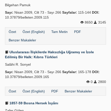
Bilgehan Pamuk
Sayı:
Nisan 2009, Cilt 73 - Sayı 266
Sayfalar:
115-144
DOI:
10.37879/belleten.2009.115
8650
3145
Özet
Özet (English)
Tam Metin
PDF
Benzer Makaleler
Uluslararası İlişkilerde Haksızlığa Uğramış ve İzole
Edilmiş Bir Halk: Kıbrıs Türkleri
Salâhi R. Sonyel
Sayı:
Nisan 2009, Cilt 73 - Sayı 266
Sayfalar:
165-178
DOI:
10.37879/belleten.2009.165
0
2800
Özet
Özet (English)
PDF
Benzer Makaleler
1857-59 Bosna Hersek İsyânı
Zafer Gölen