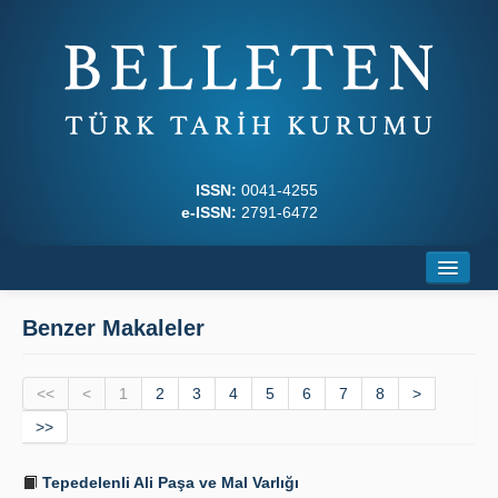
ISSN:
0041-4255
e-ISSN:
2791-6472
Ana Sayfa
Benzer Makaleler
Hakkında
<<
Dergi Kurulları
<
1
2
3
4
5
6
7
8
>
>>
Yazım Kuralları
Tepedelenli Ali Paşa ve Mal Varlığı
İlkeler