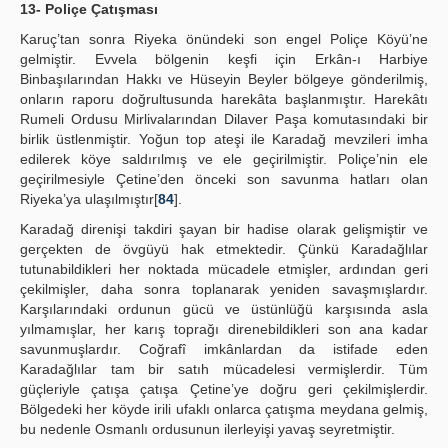
13- Poliçe Çatışması
Karuç’tan sonra Riyeka önündeki son engel Poliçe Köyü’ne
gelmiştir. Evvela bölgenin keşfi için Erkân-ı Harbiye
Binbaşılarından Hakkı ve Hüseyin Beyler bölgeye gönderilmiş,
onların raporu doğrultusunda harekâta başlanmıştır. Harekâtı
Rumeli Ordusu Mirlivalarından Dilaver Paşa komutasındaki bir
birlik üstlenmiştir. Yoğun top ateşi ile Karadağ mevzileri imha
edilerek köye saldırılmış ve ele geçirilmiştir. Poliçe’nin ele
geçirilmesiyle Çetine’den önceki son savunma hatları olan
Riyeka’ya ulaşılmıştır[
84
].
Karadağ direnişi takdiri şayan bir hadise olarak gelişmiştir ve
gerçekten de övgüyü hak etmektedir. Çünkü Karadağlılar
tutunabildikleri her noktada mücadele etmişler, ardından geri
çekilmişler, daha sonra toplanarak yeniden savaşmışlardır.
Karşılarındaki ordunun gücü ve üstünlüğü karşısında asla
yılmamışlar, her karış toprağı direnebildikleri son ana kadar
savunmuşlardır. Coğrafî imkânlardan da istifade eden
Karadağlılar tam bir satıh mücadelesi vermişlerdir. Tüm
güçleriyle çatışa çatışa Çetine’ye doğru geri çekilmişlerdir.
Bölgedeki her köyde irili ufaklı onlarca çatışma meydana gelmiş,
bu nedenle Osmanlı ordusunun ilerleyişi yavaş seyretmiştir.