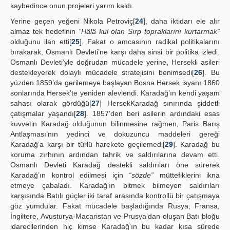
kaybedince onun projeleri yarım kaldı.
Yerine geçen yeğeni Nikola Petroviç[
24
], daha iktidarı ele alır
almaz tek hedefinin
“Hâlâ kul olan Sırp topraklarını kurtarmak”
olduğunu ilan etti[
25
]. Fakat o amcasının radikal politikalarını
bırakarak, Osmanlı Devleti’ne karşı daha sinsi bir politika izledi.
Osmanlı Devleti’yle doğrudan mücadele yerine, Hersekli asileri
destekleyerek dolaylı mücadele stratejisini benimsedi[
26
]. Bu
yüzden 1859’da gerilemeye başlayan Bosna Hersek isyanı 1860
sonlarında Hersek’te yeniden alevlendi. Karadağ’ın kendi yaşam
sahası olarak gördüğü[
27
] HersekKaradağ sınırında şiddetli
çatışmalar yaşandı[
28
]. 1857’den beri asilerin ardındaki esas
kuvvetin Karadağ olduğunun bilinmesine rağmen, Paris Barış
Antlaşması’nın yedinci ve dokuzuncu maddeleri gereği
Karadağ’a karşı bir türlü harekete geçilemedi[
29
]. Karadağ bu
koruma zırhının ardından tahrik ve saldırılarına devam etti.
Osmanlı Devleti Karadağ destekli saldırıları öne sürerek
Karadağ’ın kontrol edilmesi için
“sözde”
müttefiklerini ikna
etmeye çabaladı. Karadağ’ın bitmek bilmeyen saldırıları
karşısında Batılı güçler iki taraf arasında kontrollü bir çatışmaya
göz yumdular. Fakat mücadele başladığında Rusya, Fransa,
İngiltere, Avusturya-Macaristan ve Prusya’dan oluşan Batı bloğu
idarecilerinden hiç kimse Karadağ’ın bu kadar kısa sürede