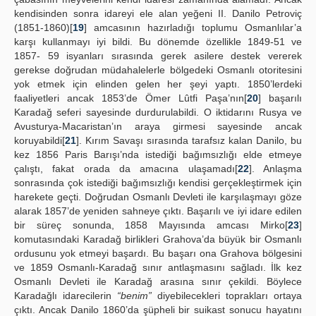
kendisinden sonra idareyi ele alan yeğeni II. Danilo Petroviç
(1851-1860)[
19
] amcasının hazırladığı toplumu Osmanlılar’a
karşı kullanmayı iyi bildi. Bu dönemde özellikle 1849-51 ve
1857- 59 isyanları sırasında gerek asilere destek vererek
gerekse doğrudan müdahalelerle bölgedeki Osmanlı otoritesini
yok etmek için elinden gelen her şeyi yaptı. 1850’lerdeki
faaliyetleri ancak 1853’de Ömer Lûtfi Paşa’nın[
20
] başarılı
Karadağ seferi sayesinde durdurulabildi. O iktidarını Rusya ve
Avusturya-Macaristan’ın araya girmesi sayesinde ancak
koruyabildi[
21
]. Kırım Savaşı sırasında tarafsız kalan Danilo, bu
kez 1856 Paris Barışı’nda istediği bağımsızlığı elde etmeye
çalıştı, fakat orada da amacına ulaşamadı[
22
]. Anlaşma
sonrasında çok istediği bağımsızlığı kendisi gerçekleştirmek için
harekete geçti. Doğrudan Osmanlı Devleti ile karşılaşmayı göze
alarak 1857’de yeniden sahneye çıktı. Başarılı ve iyi idare edilen
bir süreç sonunda, 1858 Mayısında amcası Mirko[
23
]
komutasındaki Karadağ birlikleri Grahova’da büyük bir Osmanlı
ordusunu yok etmeyi başardı. Bu başarı ona Grahova bölgesini
ve 1859 Osmanlı-Karadağ sınır antlaşmasını sağladı. İlk kez
Osmanlı Devleti ile Karadağ arasına sınır çekildi. Böylece
Karadağlı idarecilerin
“benim”
diyebilecekleri toprakları ortaya
çıktı. Ancak Danilo 1860’da şüpheli bir suikast sonucu hayatını