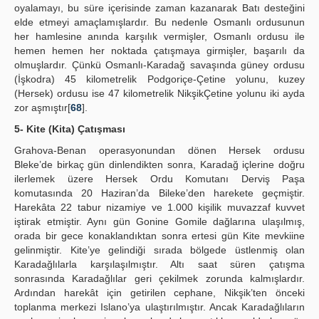
oyalamayı, bu süre içerisinde zaman kazanarak Batı desteğini
elde etmeyi amaçlamışlardır. Bu nedenle Osmanlı ordusunun
her hamlesine anında karşılık vermişler, Osmanlı ordusu ile
hemen hemen her noktada çatışmaya girmişler, başarılı da
olmuşlardır. Çünkü Osmanlı-Karadağ savaşında güney ordusu
(İşkodra) 45 kilometrelik Podgoriçe-Çetine yolunu, kuzey
(Hersek) ordusu ise 47 kilometrelik NikşikÇetine yolunu iki ayda
zor aşmıştır[
68
].
5- Kite (Kita) Çatışması
Grahova-Benan operasyonundan dönen Hersek ordusu
Bleke’de birkaç gün dinlendikten sonra, Karadağ içlerine doğru
ilerlemek üzere Hersek Ordu Komutanı Derviş Paşa
komutasında 20 Haziran’da Bileke’den harekete geçmiştir.
Harekâta 22 tabur nizamiye ve 1.000 kişilik muvazzaf kuvvet
iştirak etmiştir. Aynı gün Gonine Gomile dağlarına ulaşılmış,
orada bir gece konaklandıktan sonra ertesi gün Kite mevkiine
gelinmiştir. Kite’ye gelindiği sırada bölgede üstlenmiş olan
Karadağlılarla karşılaşılmıştır. Altı saat süren çatışma
sonrasında Karadağlılar geri çekilmek zorunda kalmışlardır.
Ardından harekât için getirilen cephane, Nikşik’ten önceki
toplanma merkezi Islano’ya ulaştırılmıştır. Ancak Karadağlıların