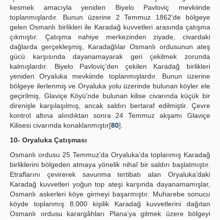
kesmek amacıyla yeniden Biyelo Pavloviç mevkiinde
toplanmışlardır. Bunun üzerine 2 Temmuz 1862’de bölgeye
gelen Osmanlı birlikleri ile Karadağ kuvvetleri arasında çatışma
çıkmıştır. Çatışma nahiye merkezinden ziyade, civardaki
dağlarda gerçekleşmiş, Karadağlılar Osmanlı ordusunun ateş
gücü karşısında dayanamayarak geri çekilmek zorunda
kalmışlardır. Biyelo Pavloviç’den çekilen Karadağ birlikleri
yeniden Oryaluka mevkiinde toplanmışlardır. Bunun üzerine
bölgeye ilerlenmiş ve Oryaluka yolu üzerinde bulunan köyler ele
geçirilmiş, Glaviçe Köyü’nde bulunan kilise civarında küçük bir
direnişle karşılaşılmış, ancak saldırı bertaraf edilmiştir. Çevre
kontrol altına alındıktan sonra 24 Temmuz akşamı Glaviçe
Kilisesi civarında konaklanmıştır[
80
].
10- Oryaluka Çatışması
Osmanlı ordusu 25 Temmuz’da Oryaluka’da toplanmış Karadağ
birliklerini bölgeden atmaya yönelik nihaî bir saldırı başlatmıştır.
Etraflarını çevirerek savunma tertibatı alan Oryaluka’daki
Karadağ kuvvetleri yoğun top ateşi karşında dayanamamışlar,
Osmanlı askerleri köye girmeyi başarmıştır. Muharebe sonucu
köyde toplanmış 8.000 kişilik Karadağ kuvvetlerini dağıtan
Osmanlı ordusu karargâhları Plana’ya gitmek üzere bölgeyi