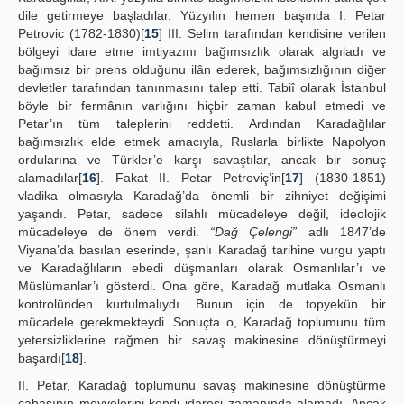
dile getirmeye başladılar. Yüzyılın hemen başında I. Petar
Petrovic (1782-1830)[
15
] III. Selim tarafından kendisine verilen
bölgeyi idare etme imtiyazını bağımsızlık olarak algıladı ve
bağımsız bir prens olduğunu ilân ederek, bağımsızlığının diğer
devletler tarafından tanınmasını talep etti. Tabiî olarak İstanbul
böyle bir fermânın varlığını hiçbir zaman kabul etmedi ve
Petar’ın tüm taleplerini reddetti. Ardından Karadağlılar
bağımsızlık elde etmek amacıyla, Ruslarla birlikte Napolyon
ordularına ve Türkler’e karşı savaştılar, ancak bir sonuç
alamadılar[
16
]. Fakat II. Petar Petroviç’in[
17
] (1830-1851)
vladika olmasıyla Karadağ’da önemli bir zihniyet değişimi
yaşandı. Petar, sadece silahlı mücadeleye değil, ideolojik
mücadeleye de önem verdi.
“Dağ Çelengi”
adlı 1847’de
Viyana’da basılan eserinde, şanlı Karadağ tarihine vurgu yaptı
ve Karadağlıların ebedi düşmanları olarak Osmanlılar’ı ve
Müslümanlar’ı gösterdi. Ona göre, Karadağ mutlaka Osmanlı
kontrolünden kurtulmalıydı. Bunun için de topyekün bir
mücadele gerekmekteydi. Sonuçta o, Karadağ toplumunu tüm
yetersizliklerine rağmen bir savaş makinesine dönüştürmeyi
başardı[
18
].
II. Petar, Karadağ toplumunu savaş makinesine dönüştürme
çabasının meyvelerini kendi idaresi zamanında alamadı. Ancak