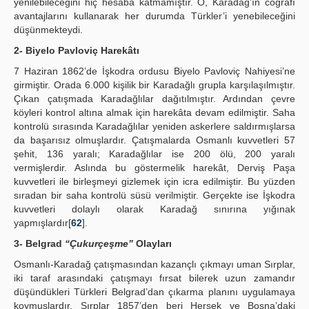
yenilebileceğini hiç hesaba katmamıştır. O, Karadağ’ın coğrafî
avantajlarını kullanarak her durumda Türkler’i yenebileceğini
düşünmekteydi.
2- Biyelo Pavloviç Harekâtı
7 Haziran 1862’de İşkodra ordusu Biyelo Pavloviç Nahiyesi’ne
girmiştir. Orada 6.000 kişilik bir Karadağlı grupla karşılaşılmıştır.
Çıkan çatışmada Karadağlılar dağıtılmıştır. Ardından çevre
köyleri kontrol altına almak için harekâta devam edilmiştir. Saha
kontrolü sırasında Karadağlılar yeniden askerlere saldırmışlarsa
da başarısız olmuşlardır. Çatışmalarda Osmanlı kuvvetleri 57
şehit, 136 yaralı; Karadağlılar ise 200 ölü, 200 yaralı
vermişlerdir. Aslında bu göstermelik harekât, Derviş Paşa
kuvvetleri ile birleşmeyi gizlemek için icra edilmiştir. Bu yüzden
sıradan bir saha kontrolü süsü verilmiştir. Gerçekte ise İşkodra
kuvvetleri dolaylı olarak Karadağ sınırına yığınak
yapmışlardır[
62
].
3- Belgrad
“Çukurçeşme”
Olayları
Osmanlı-Karadağ çatışmasından kazançlı çıkmayı uman Sırplar,
iki taraf arasındaki çatışmayı fırsat bilerek uzun zamandır
düşündükleri Türkleri Belgrad’dan çıkarma planını uygulamaya
koymuşlardır. Sırplar 1857’den beri Hersek ve Bosna’daki