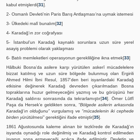
kabul etmişlerdi[
31
].
2- Osmanlı Devleti’nin Paris Barış Antlaşması’na uymak istemesi
3- Ülkedeki malî bunalım[
32
]
4- Karadağ’ın zor coğrafyası
5- İstanbul’un Karadağ kaynaklı sorunlara uzun süre yerel
asayiş problemi olarak yaklaşması
6- Batılı memleketleri operasyonun gerekliliğine ikna etmek[
33
]
Hâlbuki Bosna’da asilere karşı yürütülen askerî mücadelelere
bizzat katılmış ve uzun süre bölgede bulunmuş olan Ergirili
Ahmed Hilmi İbni Resul, 1857’den beri isyanlardaki Karadağ
etkisine değinerek Karadağ devreden çıkarılmadan Bosna
topraklarına huzur gelmeyeceğini yazmış ve bu görüşünü her
Karadağ saldırısı sonrasında da tekrarlamıştır[
34
]. Ömer Lûtfî
Paşa da Hersek’e geldikten sonra,
“Bölgede asilerin arkasında
Karadağ’ın olduğunu”
vurgulamış ve
“mücadelenin iki cephede
birden yürütülmesi”
gerektiğini ifade etmiştir[
35
].
1861 Ağustosunda kaleme alınan bir tezkîrede de Karadağ’ın
isyanda oynadığı role değinilmiş ve Karadağ kontrol edilmeden
isyanın sona ermeyeceği açıkça ifade edilmiştir. Devletin ve