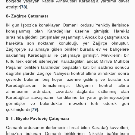
bölgede yaşayan Katolik Arnavutları Karadağ’a yardıma davet
etmiştir[
78
].
8- Zağirçe Çatışması
İki gün İşboz’da konaklayan Osmanlı ordusu Yeniköy ilerisinde
konuşlanmış olan Karadağlılar üzerine gitmiştir. Harekât
sırasında şiddetli çatışmalar yaşanmıştır. Ancak bu çatışmalarda
harekâta son noktanın konulduğu yer Zağirçe olmuştur.
Zağirçe’ye su almaya giden birlikler burada ev ve bahçelere
saklanmış Karadağlılar ile çatışmaya girmiştir. Mevkilerini bir
türlü terk etmek istemeyen Karadağlılar, ancak Mirliva Muhibbi
Paşa’nın birlikleri tarafından başlatılan kati bir saldırıcı sonucu
dağıtılmışlardır. Zağirçe Nahiyesi kontrol altına alındıktan sonra
çevrede bulunan beş köyün üzerine gidilmiş ve buralar da
Karadağlılardan temizlenmiştir. Bölgenin kontrol altına
alınmasının ardından, civardaki dağlarda üstlenmiş olan
Karadağlılar savaşmanın kendilerine bir yarar getirmeyeceğini
görmüşler ve bulundukları mevzileri terk ederek geri
çekilmişlerdir[
79
].
9- II. Biyelo Pavloviç Çatışması
Osmanlı ordusunun ilerlemesini fırsat bilen Karadağ kuvvetleri,
İşboz’da bulunan Osmanlı birliklerinin Nikşikle bağlantısını