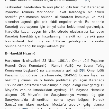
Tezkîredeki ifadelerden de anlaşılacağı gibi hükümet Karadağ’ın
isyandaki rolünün farkındadır. Fakat Karadağ’a bir askerî
harekât yapılmasının önünde uluslararası kamuoyu ve malî
sıkıntıları aşmak gibi çok ciddi engeller vardı. Bu nedenle
Karadağ operasyonu için bir yıl daha beklenmesi gerekmiştir.
Harekâta kadar geçen bir yıllık sürede uluslararası kamuoyu
Karadağ harekâtı için hazırlanmış, harekât için gerekli para
borçlanılarak bulunmuş ve 1862’ye gelindiğinde harekâtın
önünde herhangi bir engel kalmamıştır.
B- Harekât Hazırlığı
Harekâtın ilk sinyalleri, 23 Nisan 1861’de Ömer Lûtfî Paşa’nın
Rumeli Ordu Komutanlığı, Rumeli Valiliği ve Bosna Teftiş
Komisyonu Başkanlığı’na atanmasıyla gelmiştir[
38
]. Ömer Lûtfî
Paşa’nın bu göreve getirilmesinde, 1849-51 Bosna İsyanı’nı
bastırmış olması ve o tarihte probleme yol açan Karadağ’ı
1853’te dize getirmesi etkili olmuştur. Paşa, aldığı emir gereği 11
Mayıs’ta vapurla İstanbul’dan ayrılmış, 16 Mayıs’ta Hersek’e
ulaşmış, 25 Mayıs’ta ise Saraybosna’ya varmış, üç gün
Saraybosna’da dinlendikten sonra isyan bölgesi Hersek
Sancağı’nın idare merkezi Mostar’a giderek çalışmalarına