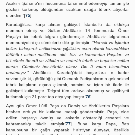
Asakir-i Şahane’nin hucumuna tahammül edemeyip tamamiyle
gözleri korkmuş olduğundan uzaktan uzağa tüfenk atıyorlar
efendim.”[
75
].
Karadağlılara karşı alınan galibiyet İstanbul’u da oldukça
memnun etmiş ve Sultan Abdülaziz 14 Temmuzda Ömer
Paşa’ya bir tebrik telgrafı göndermiştir. Abdülaziz telgrafında
memnuniyetini şu cümlelerle dile getirmiştir:
“Hersek ve İşkodra
kolları birleşerek asâkirimizin yiğitlikleri eseri olarak kazandıkları
fütûhât-ı azîme ma‘lûmum oldı. Sizi ve kumandan Paşaları ve
bi’l-cümle ümerâ ve zâbitân ve neferâtı tebrik ve hepinize selâm
iderim. Cümleniz ber-hûrdâr olasız. Din û vatan hizmetinizi
unutmayız.”
Abdülaziz Karadağ’daki başarılara o kadar
sevinmiştir ki, görüldüğü gibi Osmanlı Padişahlarının geleneksel
tebrik kalıpların dışına çıkarak, samimi ve içten bir ifade ile
galibiyeti kutlamıştır. Telgraf tüm orduya okunmuş ve galibiyeti
kutlamak için 21 pare top atışı yapılmıştır[
76
].
Aynı gün Ömer Lûtfî Paşa da Derviş ve Abdülkerim Paşalara
hitaben orduya bir kutlama mesajı göndermiştir. Paşa, elde
edilen başarıyı övmüş ve askerin gösterdiği cesareti ve
kahramanlığı takdir etmiştir[
77
]. Buna karşı Papa, Batı
kamuoyuna bir çağrı yaparak Hıristiyan dünyayı, özellikle