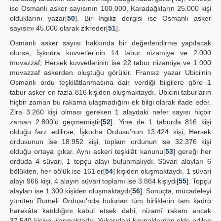
ise Osmanlı asker sayısının 100.000, Karadağlıların 25.000 kişi
olduklarını yazar[
50
]. Bir İngiliz dergisi ise Osmanlı asker
sayısını 45.000 olarak zikreder[
51
].
Osmanlı asker sayısı hakkında bir değerlendirme yapılacak
olursa, İşkodra kuvvetlerinin 14 tabur nizamiye ve 2.000
muvazzaf; Hersek kuvvetlerinin ise 22 tabur nizamiye ve 1.000
muvazzaf askerden oluştuğu görülür. Fransız yazar Ubici’nin
Osmanlı ordu teşkilâtlanmasına dair verdiği bilgilere göre 1
tabur asker en fazla 816 kişiden oluşmaktaydı. Ubicini taburların
hiçbir zaman bu rakama ulaşmadığını ek bilgi olarak ifade eder.
Zira 3.260 kişi olması gereken 1 alaydaki nefer sayısı hiçbir
zaman 2.800’ü geçmemiştir[
52
]. Yine de 1 taburda 816 kişi
olduğu farz edilirse, İşkodra Ordusu’nun 13.424 kişi, Hersek
ordusunun ise 18.952 kişi, toplam ordunun ise 32.376 kişi
olduğu ortaya çıkar. Aynı askeri teşkilât kanunu[
53
] gereği her
orduda 4 süvari, 1 topçu alayı bulunmalıydı. Süvari alayları 6
bölükten, her bölük ise 161’er[
54
] kişiden oluşmaktaydı. 1 süvari
alayı 966 kişi, 4 alayın süvari toplamı ise 3.864 kişiydi[
55
]. Topçu
alayları ise 1.300 kişiden oluşmaktaydı[
56
]. Sonuçta, mücadeleyi
yürüten Rumeli Ordusu’nda bulunan tüm birliklerin tam kadro
harekâta katıldığını kabul etsek dahi, nizamî rakam ancak
37.540 kişiye ulaşmaktadır. Yukarıdaki kaynaklardan elde edilen