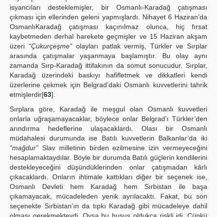
isyancıları desteklemişler, bir Osmanlı-Karadağ çatışması
çıkması için ellerinden geleni yapmışlardı. Nihayet 6 Haziran’da
OsmanlıKaradağ çatışması kaçınılmaz olunca, hiç fırsat
kaybetmeden derhal harekete geçmişler ve 15 Haziran akşam
üzeri
“Çukurçeşme”
olayları patlak vermiş, Türkler ve Sırplar
arasında çatışmalar yaşanmaya başlamıştır. Bu olay aynı
zamanda Sırp-Karadağ ittifakının da somut sonucudur. Sırplar,
Karadağ üzerindeki baskıyı hafifletmek ve dikkatleri kendi
üzerlerine çekmek için Belgrad’daki Osmanlı kuvvetlerini tahrik
etmişlerdir[
63
].
Sırplara göre, Karadağ ile meşgul olan Osmanlı kuvvetleri
onlarla uğraşamayacaklar, böylece onlar Belgrad’ı Türkler’den
arındırma hedeflerine ulaşacaklardı. Olası bir Osmanlı
müdahalesi durumunda ise Batılı kuvvetlerin Balkanlar’da iki
“mağdur”
Slav milletinin birden ezilmesine izin vermeyeceğini
hesaplamaktaydılar. Böyle bir durumda Batılı güçlerin kendilerini
destekleyeceğini düşündüklerinden onlar çatışmadan kârlı
çıkacaklardı. Onların ihtimale kattıkları diğer bir seçenek ise,
Osmanlı Devleti hem Karadağ hem Sırbistan ile başa
çıkamayacak, mücadeleden yenik ayrılacaktı. Fakat, bu son
seçenekte Sırbistan’ın da tıpkı Karadağ gibi mücadeleye dahil
olması gerekmekteydi. Oysa bu husus oldukça riskli idi. Çünkü