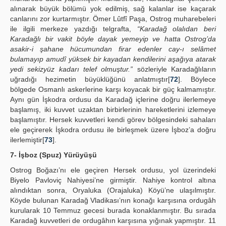
alınarak büyük bölümü yok edilmiş, sağ kalanlar ise kaçarak
canlarını zor kurtarmıştır. Ömer Lûtfî Paşa, Ostrog muharebeleri
ile ilgili merkeze yazdığı telgrafta,
“Karadağ olalıdan beri
Karadağlı bir vakit böyle dayak yemeyip ve hatta Ostrog’da
asakir-i şahane hücumundan firar edenler cay-ı selâmet
bulamayıp amudî yüksek bir kayadan kendilerini aşağıya atarak
yedi sekizyüz kadarı telef olmuştur.”
sözleriyle Karadağlıların
uğradığı hezimetin büyüklüğünü anlatmıştır[
72
]. Böylece
bölgede Osmanlı askerlerine karşı koyacak bir güç kalmamıştır.
Aynı gün İşkodra ordusu da Karadağ içlerine doğru ilerlemeye
başlamış, iki kuvvet uzaktan birbirlerinin hareketlerini izlemeye
başlamıştır. Hersek kuvvetleri kendi görev bölgesindeki sahaları
ele geçirerek İşkodra ordusu ile birleşmek üzere İşboz’a doğru
ilerlemiştir[
73
].
7- İşboz (Spuz) Yürüyüşü
Ostrog Boğazı’nı ele geçiren Hersek ordusu, yol üzerindeki
Biyelo Pavloviç Nahiyesi’ne girmiştir. Nahiye kontrol altına
alındıktan sonra, Oryaluka (Orajaluka) Köyü’ne ulaşılmıştır.
Köyde bulunan Karadağ Vladikası’nın konağı karşısına ordugâh
kurularak 10 Temmuz gecesi burada konaklanmıştır. Bu sırada
Karadağ kuvvetleri de ordugâhın karşısına yığınak yapmıştır. 11