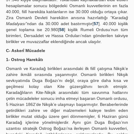
hesaplamalar sonucu bölgedeki Osmanlı kuvvetlerinin en fazla
40.000, fiilî harekâta katılanların ise 30.000 olduğu ortaya çıkar.
Zira Osmanlı Devleti harekâtın anısına hazırlattığı
“Karadağ
Madalyası”
ndan da 30.000 adet bastırmıştır[
57
]. 40.000 kişilik
genel toplama ise 20.980[
58
] kişilik Rumeli Ordusu’nun tüm
birimleri, Dersaâdet ve Hassa Orduları’ndan gönderilen takviye
birlikler ve muvazzaflar eklendiğinde ancak ulaşılır.
C- Askerî Mücadele
1- Ostrog Harekâtı
Osmanlı ve Karadağ birlikleri arasındaki ilk fiilî çatışma Nikşik’e
zahire ikmâli sırasında yaşanmıştır. Osmanlı birlikleri Nikşik
sevkıyatında Duga Boğazı’nı değil, oraya göre daha kısa ve
geçilmesi kolay olan Kite güzergâhını tercih etmiştir.
Karadağlıların Kite-Nikşik arasındaki tüm savunma hatlarını
çetin mücadeleler sonucu imha etmeyi başaran Osmanlı ordusu,
5 Haziran 1862’de Nikşik’e ulaşmayı başarmıştır. Beraberlerinde
getirdikleri zahire ve diğer malzemeleri kaleye teslim eden
birlikler mutat olduğu üzere geri dönmemişler, 6 Haziran günü
Karadağ içlerine yönelmişlerdir. Aynı gün Duga Boğazı’nın
uzantısı stratejik Ostrog Boğazı’na ilerleyen Osmanlı kuvvetleri,