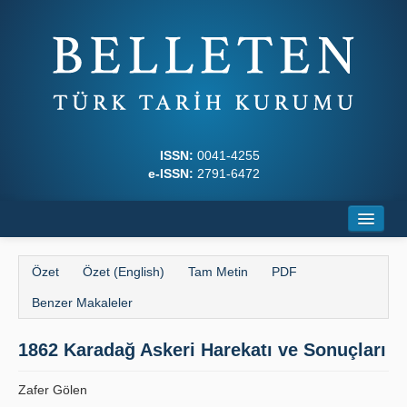
ISSN:
0041-4255
e-ISSN:
2791-6472
Ana Sayfa
Özet
Özet (English)
Tam Metin
PDF
Hakkında
Benzer Makaleler
Dergi Kurulları
1862 Karadağ Askeri Harekatı ve Sonuçları
Yazım Kuralları
Zafer Gölen
İlkeler