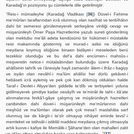
Karadağ’ın pozisyonu şu cümlelerle dile getirilmiştir:
“Reis-i mûmaileyhe (Karadağ Vladikası [
36
]) Düvel-i Fehime
me’mûrları taraflarından icrâ olunmuş olan nasîhat ve tenbîhâtın
dahi bir semeresi görülemeyerek serkeşâne virdiği cevap ve
müşarünileyh Ömer Paşa Hazretlerine yazub sureti gönderilmiş
olan mektubu me’âli adeta kendüsünü bir hükümet-i müstakile
reisi makamında göstermiş ve murad-ı aslisi ne idüğünü
meydana koymuş idüğüne binaen bidâyet-i meseleden berü
tezekkür olunduğu ve bu def‘a dahi encümen-i mahsûs-ı
meşveretin netice-i mütalaâtından bulunduğu üzere Karadağ
ahâlîsinin tahrîk ve i‘ânesiyle hayli zamandır âlem-i ifrâz-ı bagiyy
ve isyân olan nevâhî-i ma‘lûm ahâlîsi her dürlü şekâvet-i
hebâseti icrâ eylemiş ve pek çok kan dökmüş oldukları halde
Taraf-ı Devlet-i Aliyye’den şiddetle te’dîb ve terbiyeleri yoluna
gidilmeyerek şimdiye kadar nesâyîh ve te’minât ile taht-ı itâ‘ate
alınmalarına fevkâ’l-gâye çalışmış ve müşârünileyh hazretleri
canibinden dahi düvel-i müşarünileyh me’mûrlarının dahi
meşhûd ve ma‘lûmları olarak pek çok mesa‘î maslahâta sarf
olunmuş ise de kârgîr-i te’sîr olmayup nihâyet emirde tevsî‘-i
memleket ve istihsâl-i istiklâl maddesi meydana çıkmış olmasıyla
artık kuvve-i kafiye ile Memâlik-i Şâhane’den olan mahalleri zabt
ve idâre altına almakdan başka çare kalmamıştır…”[
37
].