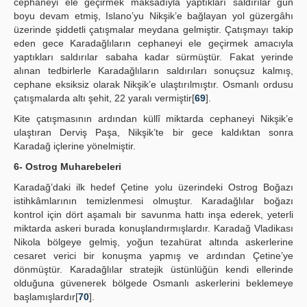
cephaneyi ele geçirmek maksadıyla yaptıkları saldırılar gün
boyu devam etmiş, Islano’yu Nikşik’e bağlayan yol güzergâhı
üzerinde şiddetli çatışmalar meydana gelmiştir. Çatışmayı takip
eden gece Karadağlıların cephaneyi ele geçirmek amacıyla
yaptıkları saldırılar sabaha kadar sürmüştür. Fakat yerinde
alınan tedbirlerle Karadağlıların saldırıları sonuçsuz kalmış,
cephane eksiksiz olarak Nikşik’e ulaştırılmıştır. Osmanlı ordusu
çatışmalarda altı şehit, 22 yaralı vermiştir[
69
].
Kite çatışmasının ardından küllî miktarda cephaneyi Nikşik’e
ulaştıran Derviş Paşa, Nikşik’te bir gece kaldıktan sonra
Karadağ içlerine yönelmiştir.
6- Ostrog Muharebeleri
Karadağ’daki ilk hedef Çetine yolu üzerindeki Ostrog Boğazı
istihkâmlarının temizlenmesi olmuştur. Karadağlılar boğazı
kontrol için dört aşamalı bir savunma hattı inşa ederek, yeterli
miktarda askeri burada konuşlandırmışlardır. Karadağ Vladikası
Nikola bölgeye gelmiş, yoğun tezahürat altında askerlerine
cesaret verici bir konuşma yapmış ve ardından Çetine’ye
dönmüştür. Karadağlılar stratejik üstünlüğün kendi ellerinde
olduğuna güvenerek bölgede Osmanlı askerlerini beklemeye
başlamışlardır[
70
].