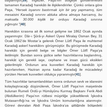
başlamıştır[
39
]. İngilizler, Paşa’nın bölgeye gönderilmesini
tamamen Karadağ harekâtı ile ilişkilendirirler. Çünkü onlara göre
Paşa,
“Hersek isyanını bastırmak için bir şey yapmamış, tüm
mesaisini Karadağ sınırını abluka altına almaya harcamış, bu
maksatla 30.000 kişilik bir orduyu Karadağ sınırına
yığmıştır.”
[
40
].
Harekâtın icrasına ait ilk somut gelişme ise 1862 Ocak ayında
yaşanmıştır. Dâr-ı Şûrâ-yı Askerî Üyesi Miralay Osman Bey, 31
Ocak 1862’de Mostar’a gelerek Ömer Lûtfî Paşa ile muhtemel
Karadağ askerî harekâtını görüşmüştür. Bu görüşmede Karadağ
harekâtı için gerekli belge ve bilgiler Ömer Lûtfî Paşa’ya
iletilmiştir. Bundan sonra gizlice sefer hazırlıklarına başlanılmış,
harekât için gerekli iaşe, cephane ve insan gücü eksikleri
giderilmiştir. Ordunun ana kuvvetleri Karadağ harekâtı için
hazırlanırken, Haziran ayına kadar Karadağ ile mücadeleyi
yürüten Hersek kuvvetleri oldukça yıpranmıştır[
41
].
Tüm hazırlıklar tamamlandıktan sonra ordunun sevk ve idaresini
kolaylaştıracağı düşünülerek, Ömer Lûtfî Paşa’nın maiyetinde
bulunan Rumeli Ordû-yı Hümâyûnu Kurmay Başkanı Ferik Abdi
(Abdülkerim) Paşa’nın rütbesi müşirliğe yükseltilerek İşkodra
Mutasarrıflığı’na ve İşkodra Umûm komutanlığına atanmıştır.
Görevi devralan Abdi Paşa İşkodra’ya gittiğinde bölgedeki