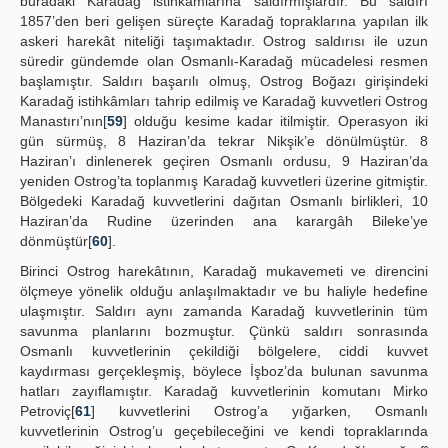
buradaki Karadağ istihkâmlarına saldırmışlardır. Bu saldırı
1857’den beri gelişen süreçte Karadağ topraklarına yapılan ilk
askeri harekât niteliği taşımaktadır. Ostrog saldırısı ile uzun
süredir gündemde olan Osmanlı-Karadağ mücadelesi resmen
başlamıştır. Saldırı başarılı olmuş, Ostrog Boğazı girişindeki
Karadağ istihkâmları tahrip edilmiş ve Karadağ kuvvetleri Ostrog
Manastırı’nın[
59
] olduğu kesime kadar itilmiştir. Operasyon iki
gün sürmüş, 8 Haziran’da tekrar Nikşik’e dönülmüştür. 8
Haziran’ı dinlenerek geçiren Osmanlı ordusu, 9 Haziran’da
yeniden Ostrog’ta toplanmış Karadağ kuvvetleri üzerine gitmiştir.
Bölgedeki Karadağ kuvvetlerini dağıtan Osmanlı birlikleri, 10
Haziran’da Rudine üzerinden ana karargâh Bileke’ye
dönmüştür[
60
].
Birinci Ostrog harekâtının, Karadağ mukavemeti ve direncini
ölçmeye yönelik olduğu anlaşılmaktadır ve bu haliyle hedefine
ulaşmıştır. Saldırı aynı zamanda Karadağ kuvvetlerinin tüm
savunma planlarını bozmuştur. Çünkü saldırı sonrasında
Osmanlı kuvvetlerinin çekildiği bölgelere, ciddi kuvvet
kaydırması gerçekleşmiş, böylece İşboz’da bulunan savunma
hatları zayıflamıştır. Karadağ kuvvetlerinin komutanı Mirko
Petroviç[
61
] kuvvetlerini Ostrog’a yığarken, Osmanlı
kuvvetlerinin Ostrog’u geçebileceğini ve kendi topraklarında