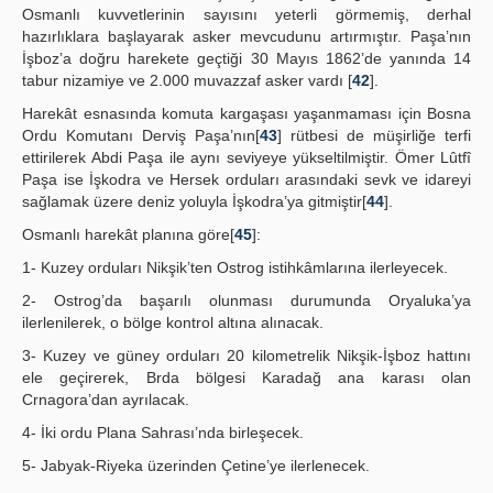
Osmanlı kuvvetlerinin sayısını yeterli görmemiş, derhal
hazırlıklara başlayarak asker mevcudunu artırmıştır. Paşa’nın
İşboz’a doğru harekete geçtiği 30 Mayıs 1862’de yanında 14
tabur nizamiye ve 2.000 muvazzaf asker vardı [
42
].
Harekât esnasında komuta kargaşası yaşanmaması için Bosna
Ordu Komutanı Derviş Paşa’nın[
43
] rütbesi de müşirliğe terfi
ettirilerek Abdi Paşa ile aynı seviyeye yükseltilmiştir. Ömer Lûtfî
Paşa ise İşkodra ve Hersek orduları arasındaki sevk ve idareyi
sağlamak üzere deniz yoluyla İşkodra’ya gitmiştir[
44
].
Osmanlı harekât planına göre[
45
]:
1- Kuzey orduları Nikşik’ten Ostrog istihkâmlarına ilerleyecek.
2- Ostrog’da başarılı olunması durumunda Oryaluka’ya
ilerlenilerek, o bölge kontrol altına alınacak.
3- Kuzey ve güney orduları 20 kilometrelik Nikşik-İşboz hattını
ele geçirerek, Brda bölgesi Karadağ ana karası olan
Crnagora’dan ayrılacak.
4- İki ordu Plana Sahrası’nda birleşecek.
5- Jabyak-Riyeka üzerinden Çetine’ye ilerlenecek.