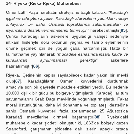
14- Riyeka (Rieka-Rjeka) Muharebesi
Ömer Lûtfî Paşa harekâtın stratejisine bağlı kalarak,
“Karadağ’ı
işgal ve tahripten ziyade, Karadağlı idarecilerin yaptıkları hatayı
anlayarak, bir daha Osmanlı topraklarına saldırmamaları ve
isyancılara destek vermemelerini temin için”
hareket etmiştir[
85
].
Çünkü Karadağlıların askerlere uyguladığı vahşet nedeniyle
intikam hisleriyle dolu ordunun yağma ve tahrip eylemlerinin
önüne geçmek için de yoğun çaba harcanmıştır. Hatta bir
talimatnâme yayınlanarak
“mücadele esnasında insanî kaide ve
kurallardan ayrılınmaması gerektiği”
askerlere
hatırlatılmıştır[
86
].
Riyeka, Çetine’nin kapısı sayılabilecek kadar yakın bir mevki
olup[
87
], Karadağlıların Osmanlı kuvvetlerini durdurmak
amacıyla son bir gayretle mücadele ettikleri yerdir. Bu nedenle
10.000 kişilik bir gücü bu bölgeye yığmışlardı. Karadağlılar tüm
savunmalarını Grab Dağı mevkiinde yoğunlaştırmışlardı. Fakat
moral üstünlüğüne, daha iyi donanıma ve top ateşi desteğine
sahip Osmanlı kuvvetleri fazla zorlanmadan 25 Ağustos’da
Karadağ mevzilerine girmeyi başarmıştır[
88
]. Riyeka’daki
muharebe o kadar şiddetli olmuştur ki, 1863’de bölgeyi gezen
Strangford, çatışmanın şiddetine dair izlerin apaçık ortada