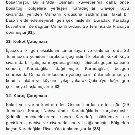
boşaltmıştır. Bu sırada Osmanlı kuvvetlerinin daha önce
boşalttığı bölgelere yerleşen Karadağlılar Glaviçe Köyü
civarında yeniden Osmanlı ordusuna saldırmışlar, fakat bir
başarı elde edemeyerek geri çekilmişlerdir. Buradaki Karadağ
kuvvetlerini de dağıtan Osmanlı ordusu 26 Temmuz’da Plana’ya
dönmüştür[
81
].
11- Kokot Çatışması
İşboz’da iki gün eksiklerini tamamlayan ve dinlenen ordu 28
Temmuz’da yeniden harekete geçmiştir. İlk olarak Kokot Köyü
civarında bir çatışma meydana gelmiştir. Şiddetli geçen çatışma
sonucu, Karadağlılar dağıtılmıştır. Karadağlılar, bozgun
sonrasında Osmanlı ordusunun yerleşmesini önlemek amacıyla
kendi istihkâm ve köylerini yıkıp yakarak Çetine’ye doğru geri
çekilmeye başlamışlardır[
82
].
12- Karuç Çatışması
Kokot ve civarını kontrol eden Osmanlı ordusu ertesi gün (29
Temmuz) Karuç Nahiyesi’nde Karadağlılarla karşılaşmıştır.
Şiddetli mücadelelerden sonra Karadağ istihkâmları ele
geçirilerek, nahiye ve civarında kontrol sağlanmıştır. Bölgeden
kaçan Karadağlılar Riyeka’da toplanmışlardır [
83
].