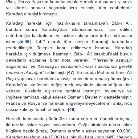
Plan, Derviş Paşa’nın komutasındaki Hersek ordusunun iyi sevk
ve idaresi sonucu başarıyla icra edilmiş, tüm cephelerde
Karadağ direnişi kırılmıştır.
Karadağ harekâtı için hazırlıklarını tamamlayan Bâb-ı Âlî,
bundan sonra Karadağ’dan silahsızlanması, ilan edilen
seferberliğin kaldırılması ve askere alınanların terhis edilmesini
istemiştir[
46
]. Tabiî olarak tüm istekler Karadağ tarafından
reddedilmiştir. Talepleri kabul edilmeyen İstanbul, Karadağ
harekâtı için düğmeye basmıştır. Bâb-ı Âlî İstanbul’daki büyük
devletlerin elçilerine birer nota vererek,
“Hersek’te asayişin
sağlanması ve Karadağ’ın cezalandırılması hususunda gerekli
tedbirleri alacağını”
bildirilmiştir[
47
]. Bu sırada Mehmed Emin Âlî
Paşa yapılacak harekâtın asayişi temin etme amacı güdeceği ve
Karadağ’ın statüsünü değiştirmek niyetinde olunmadığına dair
yabancı ülkelerin elçilerine teminat vermiştir. Avusturya ve
İngiltere teminatı kabul ederek Osmanlı Devleti’ni desteklemiştir.
Fransa ve Rusya ise harekâtı engelleyemeyeceklerini anlayınca
sessiz kalmayı tercih etmişlerdir[
48
].
Harekât konusunda günümüze kadar süren en önemli tartışma,
iki tarafın asker sayısı hakkındadır. Çoğu birbirinin tekrarı olan
bilgilere bakıldığında, Osmanlı tarafının asker sayısının 60.000,
Karadağ tarafının ise 15.000 kişi olduğu kabul görür[
49
]. Verloop