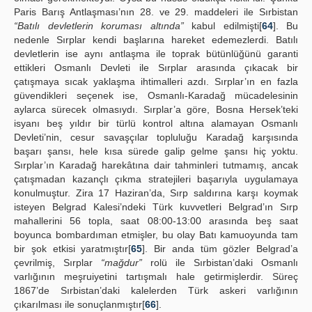
Paris Barış Antlaşması’nın 28. ve 29. maddeleri ile Sırbistan
“Batılı devletlerin koruması altında”
kabul edilmişti[
64
]. Bu
nedenle Sırplar kendi başlarına hareket edemezlerdi. Batılı
devletlerin ise aynı antlaşma ile toprak bütünlüğünü garanti
ettikleri Osmanlı Devleti ile Sırplar arasında çıkacak bir
çatışmaya sıcak yaklaşma ihtimalleri azdı. Sırplar’ın en fazla
güvendikleri seçenek ise, Osmanlı-Karadağ mücadelesinin
aylarca sürecek olmasıydı. Sırplar’a göre, Bosna Hersek’teki
isyanı beş yıldır bir türlü kontrol altına alamayan Osmanlı
Devleti’nin, cesur savaşçılar topluluğu Karadağ karşısında
başarı şansı, hele kısa sürede galip gelme şansı hiç yoktu.
Sırplar’ın Karadağ harekâtına dair tahminleri tutmamış, ancak
çatışmadan kazançlı çıkma stratejileri başarıyla uygulamaya
konulmuştur. Zira 17 Haziran’da, Sırp saldırına karşı koymak
isteyen Belgrad Kalesi’ndeki Türk kuvvetleri Belgrad’ın Sırp
mahallerini 56 topla, saat 08:00-13:00 arasında beş saat
boyunca bombardıman etmişler, bu olay Batı kamuoyunda tam
bir şok etkisi yaratmıştır[
65
]. Bir anda tüm gözler Belgrad’a
çevrilmiş, Sırplar
“mağdur”
rolü ile Sırbistan’daki Osmanlı
varlığının meşruiyetini tartışmalı hale getirmişlerdir. Süreç
1867’de Sırbistan’daki kalelerden Türk askeri varlığının
çıkarılması ile sonuçlanmıştır[
66
].