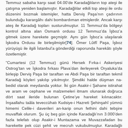
Temmuz sabaha karşı saat 04.00’de Karadağlıların top ateşi ile
çatışma yeniden başlamıştır. Karadağlılar etkili top ateşi ile ordu
düzenini bozmak istemişler, hatta Derviş Paşa’nın çadırının
bulunduğu karargâhı dahi bombardıman etmişlerdir. Ancak karşı
ateş ile Karadağ topları susturulmuştur. 11 Temmuz’da bölgeyi
kontrol altına alan Osmanlı ordusu 12 Temmuz’da İşboz’a
gitmek üzere harekete geçmiştir. Aynı gün İşboz’a ulaşılarak
İşkodra Ordusu ile birleşilmiştir[
74
]. Ömer Lûtfî Paşa, İşboz
yürüyüşü ile ilgili İstanbul’a gönderdiği raporunda harekâtı şöyle
özetlemiştir.
“Cumartesi (12 Temmuz) günü Hersek Fırka-i Askeriyesi
Ostrog’tan ve İşkodra fırkası Plava’dan ilerleyerek Oryaluka’da
birleşip Derviş Paşa bir taraftan ve Abdi Paşa bir taraftan tekmil
Karadağ köyleri yakılıp yıkılmıştır. Şimdiki halde düşman na-
bedid olarak meydanda yoktur. İki gün Asakir-i Şahane istirahat
ve aram ve cephane ve malzemeleri itmam olunarak doğruca
dört saat ileride bulunan Çetine’ye hareket kılınacaktır.
İnşaallahu taâla teveccühatı Kudsiye-i Hazreti Şehinşahî yümnü
himemi Celile-i daverileri an-karip onun fethini dahi tebşire
muvaffak olurum. Şu üç beş gün içinde Karadağlı’nın 3.000’den
fazla telefatı olup Asakir-i Muntazama ve Muvazzafadan bu
harekette pek cüzi şehit ve mecruh vukubulmuştur. Karadağlı