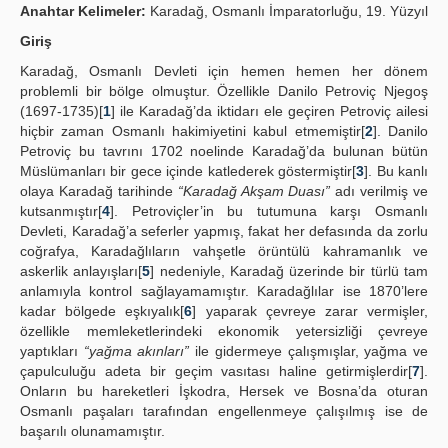
Anahtar Kelimeler:
Karadağ, Osmanlı İmparatorluğu, 19. Yüzyıl
Yayın Politikaları
Giriş
Kılavuzlar
Karadağ, Osmanlı Devleti için hemen hemen her dönem
problemli bir bölge olmuştur. Özellikle Danilo Petroviç Njegoş
İletişim
(1697-1735)[
1
] ile Karadağ’da iktidarı ele geçiren Petroviç ailesi
hiçbir zaman Osmanlı hakimiyetini kabul etmemiştir[
2
]. Danilo
Petroviç bu tavrını 1702 noelinde Karadağ’da bulunan bütün
Müslümanları bir gece içinde katlederek göstermiştir[
3
]. Bu kanlı
olaya Karadağ tarihinde
“Karadağ Akşam Duası”
adı verilmiş ve
kutsanmıştır[
4
]. Petroviçler’in bu tutumuna karşı Osmanlı
Devleti, Karadağ’a seferler yapmış, fakat her defasında da zorlu
coğrafya, Karadağlıların vahşetle örüntülü kahramanlık ve
askerlik anlayışları[
5
] nedeniyle, Karadağ üzerinde bir türlü tam
anlamıyla kontrol sağlayamamıştır. Karadağlılar ise 1870’lere
kadar bölgede eşkıyalık[
6
] yaparak çevreye zarar vermişler,
özellikle memleketlerindeki ekonomik yetersizliği çevreye
yaptıkları
“yağma akınları”
ile gidermeye çalışmışlar, yağma ve
çapulculuğu adeta bir geçim vasıtası haline getirmişlerdir[
7
].
Onların bu hareketleri İşkodra, Hersek ve Bosna’da oturan
Osmanlı paşaları tarafından engellenmeye çalışılmış ise de
başarılı olunamamıştır.