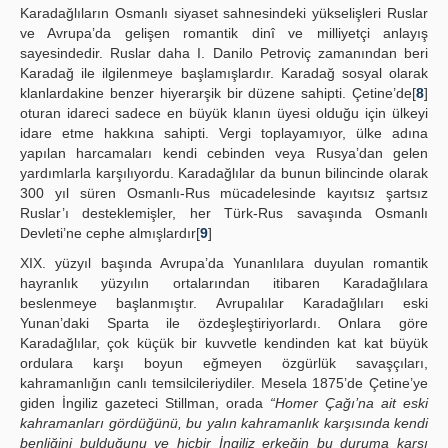
Karadağlıların Osmanlı siyaset sahnesindeki yükselişleri Ruslar
ve Avrupa’da gelişen romantik dinî ve milliyetçi anlayış
sayesindedir. Ruslar daha I. Danilo Petroviç zamanından beri
Karadağ ile ilgilenmeye başlamışlardır. Karadağ sosyal olarak
klanlardakine benzer hiyerarşik bir düzene sahipti. Çetine’de[
8
]
oturan idareci sadece en büyük klanın üyesi olduğu için ülkeyi
idare etme hakkına sahipti. Vergi toplayamıyor, ülke adına
yapılan harcamaları kendi cebinden veya Rusya’dan gelen
yardımlarla karşılıyordu. Karadağlılar da bunun bilincinde olarak
300 yıl süren Osmanlı-Rus mücadelesinde kayıtsız şartsız
Ruslar’ı desteklemişler, her Türk-Rus savaşında Osmanlı
Devleti’ne cephe almışlardır[
9
]
XIX. yüzyıl başında Avrupa’da Yunanlılara duyulan romantik
hayranlık yüzyılın ortalarından itibaren Karadağlılara
beslenmeye başlanmıştır. Avrupalılar Karadağlıları eski
Yunan’daki Sparta ile özdeşleştiriyorlardı. Onlara göre
Karadağlılar, çok küçük bir kuvvetle kendinden kat kat büyük
ordulara karşı boyun eğmeyen özgürlük savaşçıları,
kahramanlığın canlı temsilcileriydiler. Mesela 1875’de Çetine’ye
giden İngiliz gazeteci Stillman, orada
“Homer Çağı’na ait eski
kahramanları gördüğünü, bu yalın kahramanlık karşısında kendi
benliğini bulduğunu ve hiçbir İngiliz erkeğin bu duruma karşı