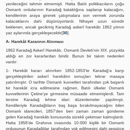
yenileceğini tahmin etmemişti. Hatta Batılı politikacıların çoğu
Osmanlı ordularının Karadağ bataklığına saplanıp kalacağını,
kendilerinin araya girerek çatışmalara son vermek zorunda
kalacaklarını dahi düşünüyorlardı. Nihayet uzun süredir
beklenen, ancak gecikmiş Karadağ askerî harekâtı 1862 yılının
yaz aylarında gerçekleşecektir[
30
].
A- Harekât Kararının Alınması
1862 Karadağ Askerî Harekâtı, Osmanlı Devleti’nin XIX. yüzyılda
aldığı en zor kararlardan biridir. Bunun bir takım nedenleri
vardır:
1- Harekât kararı alınırken 1852-1853’te Karadağ’a karşı
gerçekleştirilen askerî harekâtın sonuçları tekrar masaya
yatırılmıştır. O tarihte Osmanlı kuvvetleri tarafından çok başarılı
bir harekât icra edilmesine rağmen, Batılı ülkeler Osmanlı
kuvvetlerinin Çetine’ye girmesine müsaade etmemişlerdi. Tam
tersine Karadağ lehine idari düzenlemeler yapılmıştı.
Kendileriyle Karadağlıların baş başa bırakılmayacağını bilen
Osmanlı idarecileri, 1857’den beri zaman zaman gündeme
gelen Karadağ harekâtı konusunda sürekli çekimser kalmışlardı.
Hatta 1858’de Grahova ovasında 10.000 kişilik bir Osmanlı
ordusunun Karadağlılar tarafından yok edilmesini dahi sessizce