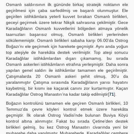
Osmanlı saldırısının ilk gününde birkaç stratejik noktanın ele
geçirilmesi için çaba sarfedilmiş ve başarılı olunmuştur. Ele
geçirilen istihkâmlara yeterli kuvvet bırakan Osmanlı birlikleri,
geceyi geçirmek üzere tekrar Nikşik sahrasına çekilmiştir. Gece
Karadağlıların Osmanlı kuvvetlerini bölgeden atmaya yönelik
taarruzları başarısız olmuş, Osmanlı birlikleri yerlerinden
sökülememiştir. Osmanlı birlikleri sabaha karşı 06.00’da Ostrog
Boğazı’nı ele geçirmek için harekete geçmiştir. Aynı anda yoğun
top ateşiyle de harekâta destek verilmiştir. Top ateşi sonucu
Karadağlılar istihkâmlardan dışarı çıkamamış, bu sırada
Osmanlı askerleri istihkâmların etrafına yerleşmiştir. Daha sonra
yapılan genel saldırı ile istihkâmlar tamamen ele geçirilmiştir.
Çatışmalarda 20 Osmanlı askeri şehit olmuş, 30’u da
yaralanmıştır Çatışma sırasında Karadağlıların yarısı hayatını
kaybetmiş, bir kısmı ise kaçarak canını zor kurtarmıştır. Kaçan
Karadağlılar Ostrog Manastırı’na kadar takip edilmiştir[
71
].
Boğazın kontrolünü tamamen ele geçiren Osmanlı birlikleri, 10
Temmuz’da çevre köyleri kontrol etmek üzere harekâta
geçmiştir. İlk olarak Ostrog Vadisi’nde bulunan Buviya Köyü
kontrol altına alınmıştır. Fakat bu sırada Çetine’den destek
birlikleri gelmiş, bu kez Ostrog Manastırı civarında yeni bir
muharebe daha yapılmıştır. Muharebede, Karadağlılar çembere