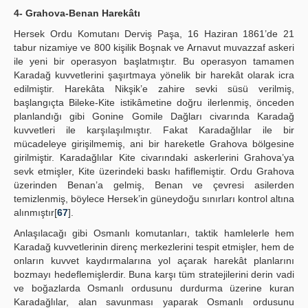
4- Grahova-Benan Harekâtı
Hersek Ordu Komutanı Derviş Paşa, 16 Haziran 1861’de 21
tabur nizamiye ve 800 kişilik Boşnak ve Arnavut muvazzaf askeri
ile yeni bir operasyon başlatmıştır. Bu operasyon tamamen
Karadağ kuvvetlerini şaşırtmaya yönelik bir harekât olarak icra
edilmiştir. Harekâta Nikşik’e zahire sevki süsü verilmiş,
başlangıçta Bileke-Kite istikâmetine doğru ilerlenmiş, önceden
planlandığı gibi Gonine Gomile Dağları civarında Karadağ
kuvvetleri ile karşılaşılmıştır. Fakat Karadağlılar ile bir
mücadeleye girişilmemiş, ani bir hareketle Grahova bölgesine
girilmiştir. Karadağlılar Kite civarındaki askerlerini Grahova’ya
sevk etmişler, Kite üzerindeki baskı hafiflemiştir. Ordu Grahova
üzerinden Benan’a gelmiş, Benan ve çevresi asilerden
temizlenmiş, böylece Hersek’in güneydoğu sınırları kontrol altına
alınmıştır[
67
].
Anlaşılacağı gibi Osmanlı komutanları, taktik hamlelerle hem
Karadağ kuvvetlerinin direnç merkezlerini tespit etmişler, hem de
onların kuvvet kaydırmalarına yol açarak harekât planlarını
bozmayı hedeflemişlerdir. Buna karşı tüm stratejilerini derin vadi
ve boğazlarda Osmanlı ordusunu durdurma üzerine kuran
Karadağlılar, alan savunması yaparak Osmanlı ordusunu