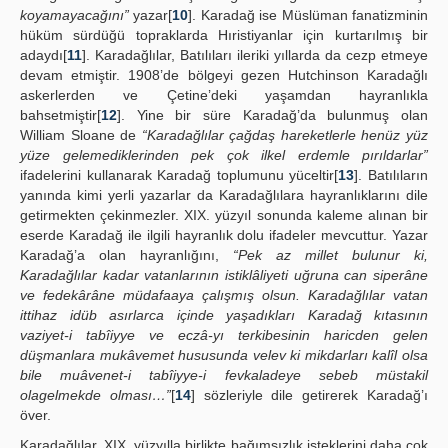
koyamayacağını”
yazar[
10
]. Karadağ ise Müslüman fanatizminin
hüküm sürdüğü topraklarda Hıristiyanlar için kurtarılmış bir
adaydı[
11
]. Karadağlılar, Batılıları ileriki yıllarda da cezp etmeye
devam etmiştir. 1908’de bölgeyi gezen Hutchinson Karadağlı
askerlerden ve Çetine’deki yaşamdan hayranlıkla
bahsetmiştir[
12
]. Yine bir süre Karadağ’da bulunmuş olan
William Sloane de
“Karadağlılar çağdaş hareketlerle henüz yüz
yüze gelemediklerinden pek çok ilkel erdemle pırıldarlar”
ifadelerini kullanarak Karadağ toplumunu yüceltir[
13
]. Batılıların
yanında kimi yerli yazarlar da Karadağlılara hayranlıklarını dile
getirmekten çekinmezler. XIX. yüzyıl sonunda kaleme alınan bir
eserde Karadağ ile ilgili hayranlık dolu ifadeler mevcuttur. Yazar
Karadağ’a olan hayranlığını,
“Pek az millet bulunur ki,
Karadağlılar kadar vatanlarının istiklâliyeti uğruna can siperâne
ve fedekârâne müdafaaya çalışmış olsun. Karadağlılar vatan
ittihaz idüb asırlarca içinde yaşadıkları Karadağ kıtasının
vaziyet-i tabîiyye ve eczâ-yı terkibesinin haricden gelen
düşmanlara mukâvemet hususunda velev ki mikdarları kalîl olsa
bile muâvenet-i tabîiyye-i fevkaladeye sebeb müstakil
olagelmekde olması…”
[
14
] sözleriyle dile getirerek Karadağ’ı
över.
Karadağlılar, XIX. yüzyılla birlikte bağımsızlık isteklerini daha çok