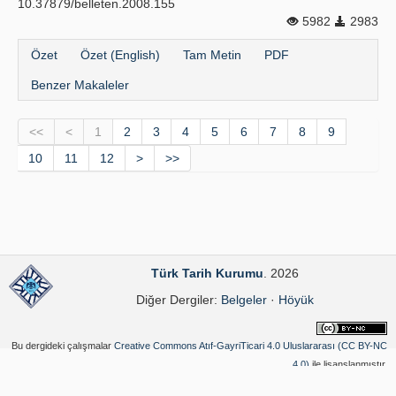
10.37879/belleten.2008.155
5982
2983
Özet
Özet (English)
Tam Metin
PDF
Benzer Makaleler
<<
<
1
2
3
4
5
6
7
8
9
10
11
12
>
>>
Türk Tarih Kurumu
. 2026
Diğer Dergiler:
Belgeler
·
Höyük
Bu dergideki çalışmalar
Creative Commons Atıf-GayriTicari 4.0 Uluslararası (CC BY-NC
4.0)
ile lisanslanmıştır.