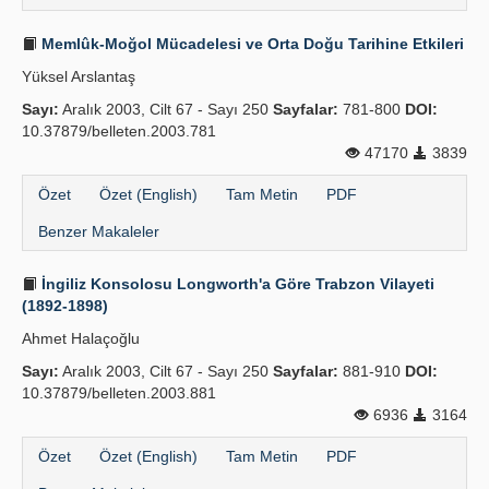
Memlûk-Moğol Mücadelesi ve Orta Doğu Tarihine Etkileri
Yüksel Arslantaş
Sayı:
Aralık 2003, Cilt 67 - Sayı 250
Sayfalar:
781-800
DOI:
10.37879/belleten.2003.781
47170
3839
Özet
Özet (English)
Tam Metin
PDF
Benzer Makaleler
İngiliz Konsolosu Longworth'a Göre Trabzon Vilayeti
(1892-1898)
Ahmet Halaçoğlu
Sayı:
Aralık 2003, Cilt 67 - Sayı 250
Sayfalar:
881-910
DOI:
10.37879/belleten.2003.881
6936
3164
Özet
Özet (English)
Tam Metin
PDF