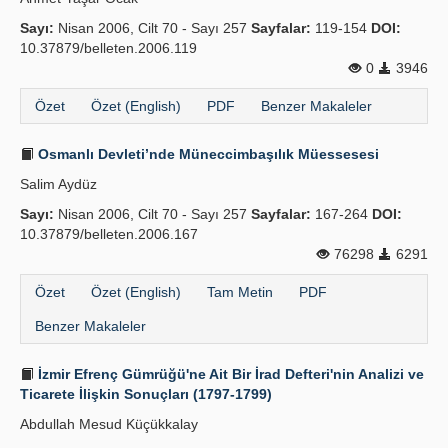
Sayı:
Nisan 2006, Cilt 70 - Sayı 257
Sayfalar:
119-154
DOI:
10.37879/belleten.2006.119
0
3946
Özet
Özet (English)
PDF
Benzer Makaleler
Osmanlı Devleti’nde Müneccimbaşılık Müessesesi
Salim Aydüz
Sayı:
Nisan 2006, Cilt 70 - Sayı 257
Sayfalar:
167-264
DOI:
10.37879/belleten.2006.167
76298
6291
Özet
Özet (English)
Tam Metin
PDF
Benzer Makaleler
İzmir Efrenç Gümrüğü'ne Ait Bir İrad Defteri'nin Analizi ve
Ticarete İlişkin Sonuçları (1797-1799)
Abdullah Mesud Küçükkalay