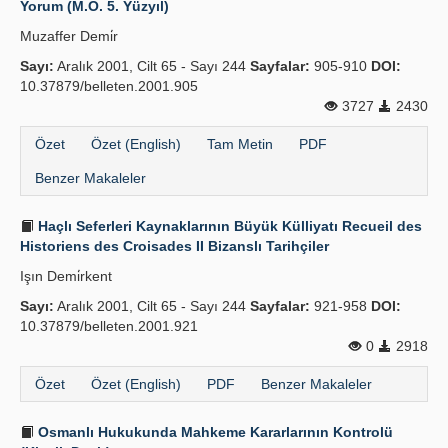
Yorum (M.Ö. 5. Yüzyıl)
Yayın Politikaları
Muzaffer Demi̇r
Sayı:
Kılavuzlar
Aralık 2001, Cilt 65 - Sayı 244
Sayfalar:
905-910
DOI:
10.37879/belleten.2001.905
İletişim
3727
2430
Özet
Özet (English)
Tam Metin
PDF
Benzer Makaleler
Haçlı Seferleri Kaynaklarının Büyük Külliyatı Recueil des
Historiens des Croisades II Bizanslı Tarihçiler
Işın Demi̇rkent
Sayı:
Aralık 2001, Cilt 65 - Sayı 244
Sayfalar:
921-958
DOI:
10.37879/belleten.2001.921
0
2918
Özet
Özet (English)
PDF
Benzer Makaleler
Osmanlı Hukukunda Mahkeme Kararlarının Kontrolü