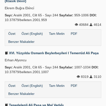
(Klasik Devir)
Ekrem Buğra Eki̇nci̇
Sayı:
Aralık 2001, Cilt 65 - Sayı 244
Sayfalar:
959-1006
DOI:
10.37879/belleten.2001.959
40684
4614
Özet
Özet (English)
Tam Metin
PDF
Benzer Makaleler
XVI. Yüzyılda Osmanlı Beylerbeyileri I Temerrüd Ali Paşa
Erhan Afyoncu
Sayı:
Aralık 2001, Cilt 65 - Sayı 244
Sayfalar:
1007-1034
DOI:
10.37879/belleten.2001.1007
8319
3110
Özet
Özet (English)
Tam Metin
PDF
Benzer Makaleler
Tepedelenli Ali Paşa ve Mal Varlığı