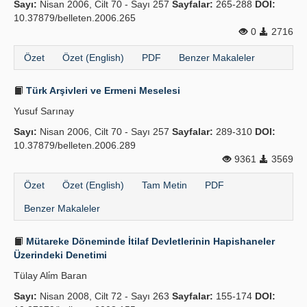
Sayı:
Nisan 2006, Cilt 70 - Sayı 257
Sayfalar:
265-288
DOI:
10.37879/belleten.2006.265
0
2716
Özet
Özet (English)
PDF
Benzer Makaleler
Türk Arşivleri ve Ermeni Meselesi
Yusuf Sarınay
Sayı:
Nisan 2006, Cilt 70 - Sayı 257
Sayfalar:
289-310
DOI:
10.37879/belleten.2006.289
9361
3569
Özet
Özet (English)
Tam Metin
PDF
Benzer Makaleler
Mütareke Döneminde İtilaf Devletlerinin Hapishaneler
Üzerindeki Denetimi
Tülay Ali̇m Baran
Sayı:
Nisan 2008, Cilt 72 - Sayı 263
Sayfalar:
155-174
DOI: