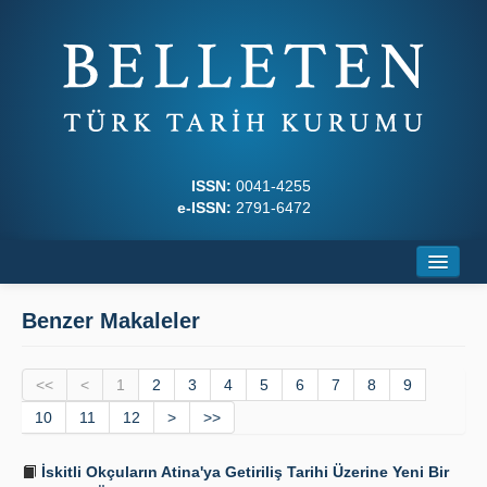
ISSN:
0041-4255
e-ISSN:
2791-6472
Ana Sayfa
Benzer Makaleler
Hakkında
<<
Dergi Kurulları
<
1
2
3
4
5
6
7
8
9
10
11
12
>
>>
Yazım Kuralları
İskitli Okçuların Atina'ya Getiriliş Tarihi Üzerine Yeni Bir
İlkeler