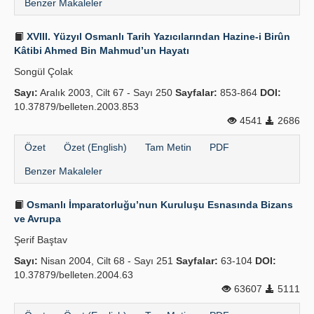
Benzer Makaleler
XVIII. Yüzyıl Osmanlı Tarih Yazıcılarından Hazine-i Birûn
Kâtibi Ahmed Bin Mahmud’un Hayatı
Songül Çolak
Sayı:
Aralık 2003, Cilt 67 - Sayı 250
Sayfalar:
853-864
DOI:
10.37879/belleten.2003.853
4541
2686
Özet
Özet (English)
Tam Metin
PDF
Benzer Makaleler
Osmanlı İmparatorluğu’nun Kuruluşu Esnasında Bizans
ve Avrupa
Şerif Baştav
Sayı:
Nisan 2004, Cilt 68 - Sayı 251
Sayfalar:
63-104
DOI:
10.37879/belleten.2004.63
63607
5111