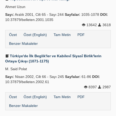
Ahmet Uzun
Sayı:
Aralık 2001, Cilt 65 - Sayı 244
Sayfalar:
1035-1078
DOI:
10.37879/belleten.2001.1035
13642
3618
Özet
Özet (English)
Tam Metin
PDF
Benzer Makaleler
Türkiye'de İlk Beglik'ler ve Kabilevî Siyasî Birlik'lerin
Ortaya Çıkışı (1071-1175)
M. Said Polat
Sayı:
Nisan 2002, Cilt 66 - Sayı 245
Sayfalar:
61-86
DOI:
10.37879/belleten.2002.61
8397
2987
Özet
Özet (English)
Tam Metin
PDF
Benzer Makaleler