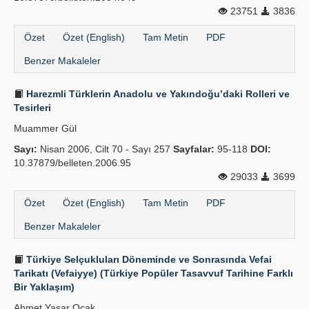
23751
3836
Özet
Özet (English)
Tam Metin
PDF
Benzer Makaleler
Harezmli Türklerin Anadolu ve Yakındoğu’daki Rolleri ve
Tesirleri
Muammer Gül
Sayı:
Nisan 2006, Cilt 70 - Sayı 257
Sayfalar:
95-118
DOI:
10.37879/belleten.2006.95
29033
3699
Özet
Özet (English)
Tam Metin
PDF
Benzer Makaleler
Türkiye Selçukluları Döneminde ve Sonrasında Vefai
Tarikatı (Vefaiyye) (Türkiye Popüler Tasavvuf Tarihine Farklı
Bir Yaklaşım)
Ahmet Yaşar Ocak