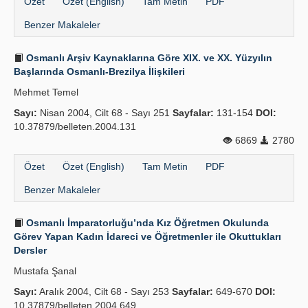
Özet
Özet (English)
Tam Metin
PDF
Benzer Makaleler
Osmanlı Arşiv Kaynaklarına Göre XIX. ve XX. Yüzyılın
Başlarında Osmanlı-Brezilya İlişkileri
Mehmet Temel
Sayı:
Nisan 2004, Cilt 68 - Sayı 251
Sayfalar:
131-154
DOI:
10.37879/belleten.2004.131
6869
2780
Özet
Özet (English)
Tam Metin
PDF
Benzer Makaleler
Osmanlı İmparatorluğu’nda Kız Öğretmen Okulunda
Görev Yapan Kadın İdareci ve Öğretmenler ile Okuttukları
Dersler
Mustafa Şanal
Sayı:
Aralık 2004, Cilt 68 - Sayı 253
Sayfalar:
649-670
DOI:
10.37879/belleten.2004.649