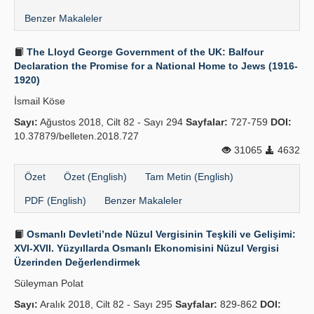
Benzer Makaleler
The Lloyd George Government of the UK: Balfour
Declaration the Promise for a National Home to Jews (1916-
1920)
İsmail Köse
Sayı:
Ağustos 2018, Cilt 82 - Sayı 294
Sayfalar:
727-759
DOI:
10.37879/belleten.2018.727
31065
4632
Özet
Özet (English)
Tam Metin (English)
PDF (English)
Benzer Makaleler
Osmanlı Devleti’nde Nüzul Vergisinin Teşkili ve Gelişimi:
XVI-XVII. Yüzyıllarda Osmanlı Ekonomisini Nüzul Vergisi
Üzerinden Değerlendirmek
Süleyman Polat
Sayı:
Aralık 2018, Cilt 82 - Sayı 295
Sayfalar:
829-862
DOI: