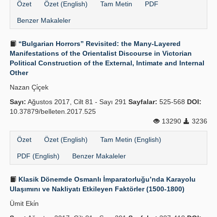
Özet
Özet (English)
Tam Metin
PDF
Benzer Makaleler
“Bulgarian Horrors” Revisited: the Many-Layered
Manifestations of the Orientalist Discourse in Victorian
Political Construction of the External, Intimate and Internal
Other
Nazan Çi̇çek
Sayı:
Ağustos 2017, Cilt 81 - Sayı 291
Sayfalar:
525-568
DOI:
10.37879/belleten.2017.525
13290
3236
Özet
Özet (English)
Tam Metin (English)
PDF (English)
Benzer Makaleler
Klasik Dönemde Osmanlı İmparatorluğu’nda Karayolu
Ulaşımını ve Nakliyatı Etkileyen Faktörler (1500-1800)
Ümit Eki̇n