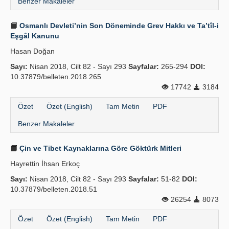
Benzer Makaleler
Osmanlı Devleti’nin Son Döneminde Grev Hakkı ve Ta’tîl-i
Eşgâl Kanunu
Hasan Doğan
Sayı:
Nisan 2018, Cilt 82 - Sayı 293
Sayfalar:
265-294
DOI:
10.37879/belleten.2018.265
17742
3184
Özet
Özet (English)
Tam Metin
PDF
Benzer Makaleler
Çin ve Tibet Kaynaklarına Göre Göktürk Mitleri
Hayrettin İhsan Erkoç
Sayı:
Nisan 2018, Cilt 82 - Sayı 293
Sayfalar:
51-82
DOI:
10.37879/belleten.2018.51
26254
8073
Özet
Özet (English)
Tam Metin
PDF