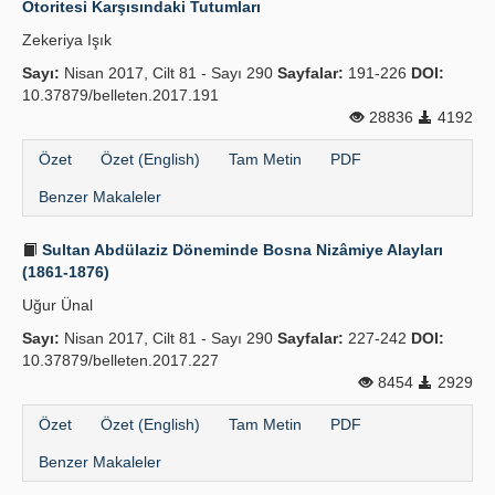
Otoritesi Karşısındaki Tutumları
Yayın Politikaları
Zekeriya Işık
Sayı:
Kılavuzlar
Nisan 2017, Cilt 81 - Sayı 290
Sayfalar:
191-226
DOI:
10.37879/belleten.2017.191
İletişim
28836
4192
Özet
Özet (English)
Tam Metin
PDF
Benzer Makaleler
Sultan Abdülaziz Döneminde Bosna Nizâmiye Alayları
(1861-1876)
Uğur Ünal
Sayı:
Nisan 2017, Cilt 81 - Sayı 290
Sayfalar:
227-242
DOI:
10.37879/belleten.2017.227
8454
2929
Özet
Özet (English)
Tam Metin
PDF
Benzer Makaleler