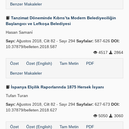
Benzer Makaleler
Tanzimat Döneminde Kıbrıs’ta Modern Belediyeciliğin
Başlangıcı ve Lefkoşa Belediyesi
Hasan Samani̇
Sayı:
Ağustos 2018, Cilt 82 - Sayı 294
Sayfalar:
587-626
DOI:
10.37879/belleten.2018.587
4517
2864
Özet
Özet (English)
Tam Metin
PDF
Benzer Makaleler
İspanya Elçilik Raporlarında 1875 Hersek İsyanı
Tufan Turan
Sayı:
Ağustos 2018, Cilt 82 - Sayı 294
Sayfalar:
627-673
DOI:
10.37879/belleten.2018.627
5050
3060
Özet
Özet (English)
Tam Metin
PDF