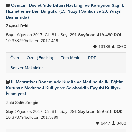
Osmanlı Devleti’nde Difteri Hastalığı ve Koruyucu Sağlık
Hizmetlerine Dair Bulgular (19. Yüzyıl Sonları ve 20. Yüzyıl
Başlarında)
Zeynel Özlü
Sayı:
Ağustos 2017, Cilt 81 - Sayı 291
Sayfalar:
419-480
DOI:
10.37879/belleten.2017.419
13188
3860
Özet
Özet (English)
Tam Metin
PDF
Benzer Makaleler
II. Meşrutiyet Döneminde Kudüs ve Medine’de İki Eğitim
Kurumu: Medrese-i Külliye ve Selahaddin Eyyubî Külliye-i
İslamiyesi
Zeki Salih Zengi̇n
Sayı:
Ağustos 2017, Cilt 81 - Sayı 291
Sayfalar:
589-618
DOI:
10.37879/belleten.2017.589
6447
3408