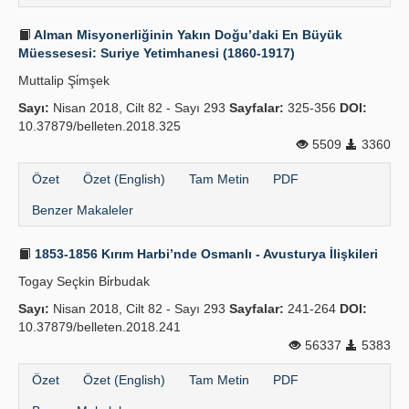
Alman Misyonerliğinin Yakın Doğu’daki En Büyük
Müessesesi: Suriye Yetimhanesi (1860-1917)
Muttalip Şi̇mşek
Sayı:
Nisan 2018, Cilt 82 - Sayı 293
Sayfalar:
325-356
DOI:
10.37879/belleten.2018.325
5509
3360
Özet
Özet (English)
Tam Metin
PDF
Benzer Makaleler
1853-1856 Kırım Harbi’nde Osmanlı - Avusturya İlişkileri
Togay Seçkin Bi̇rbudak
Sayı:
Nisan 2018, Cilt 82 - Sayı 293
Sayfalar:
241-264
DOI:
10.37879/belleten.2018.241
56337
5383
Özet
Özet (English)
Tam Metin
PDF