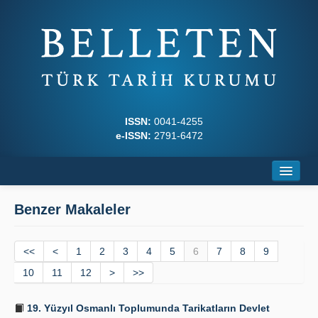
ISSN:
0041-4255
e-ISSN:
2791-6472
Ana Sayfa
Benzer Makaleler
Hakkında
<<
Dergi Kurulları
<
1
2
3
4
5
6
7
8
9
10
11
12
>
>>
Yazım Kuralları
19. Yüzyıl Osmanlı Toplumunda Tarikatların Devlet
İlkeler