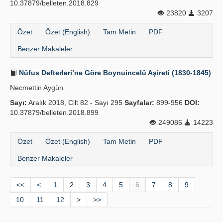
10.37879/belleten.2018.829
23820
3207
Özet
Özet (English)
Tam Metin
PDF
Benzer Makaleler
Nüfus Defterleri’ne Göre Boynuincelü Aşireti (1830-1845)
Necmettin Aygün
Sayı:
Aralık 2018, Cilt 82 - Sayı 295
Sayfalar:
899-956
DOI:
10.37879/belleten.2018.899
249086
14223
Özet
Özet (English)
Tam Metin
PDF
Benzer Makaleler
<<
<
1
2
3
4
5
6
7
8
9
10
11
12
>
>>