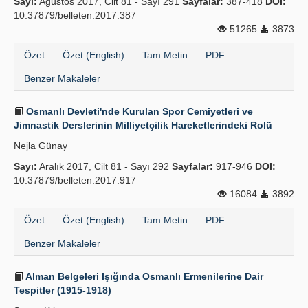
Sayı:
Ağustos 2017, Cilt 81 - Sayı 291
Sayfalar:
387-418
DOI:
10.37879/belleten.2017.387
51265
3873
Özet
Özet (English)
Tam Metin
PDF
Benzer Makaleler
Osmanlı Devleti'nde Kurulan Spor Cemiyetleri ve
Jimnastik Derslerinin Milliyetçilik Hareketlerindeki Rolü
Nejla Günay
Sayı:
Aralık 2017, Cilt 81 - Sayı 292
Sayfalar:
917-946
DOI:
10.37879/belleten.2017.917
16084
3892
Özet
Özet (English)
Tam Metin
PDF
Benzer Makaleler
Alman Belgeleri Işığında Osmanlı Ermenilerine Dair
Tespitler (1915-1918)