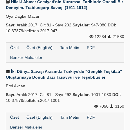
Hilal-i Ahmer Cemiyeti'nin Kurumsal Tarihinde Önemli Bir
Deneyim: Trablusgarp Savaşı (1911-1912)
Oya Dağlar Macar
Sayı:
Aralık 2017, Cilt 81 - Sayı 292
Sayfalar:
947-986
DOI:
10.37879/belleten.2017.947
12234
21580
Özet
Özet (English)
Tam Metin
PDF
Benzer Makaleler
İki Dünya Savaşı Arasında Türkiye'de "Gençlik Teşkilatı"
Oluşturmaya Dönük Bazı Tasavvur ve Teşebbüsler
Erol Akcan
Sayı:
Aralık 2017, Cilt 81 - Sayı 292
Sayfalar:
1001-1030
DOI:
10.37879/belleten.2017.1001
7050
3150
Özet
Özet (English)
Tam Metin
PDF
Benzer Makaleler