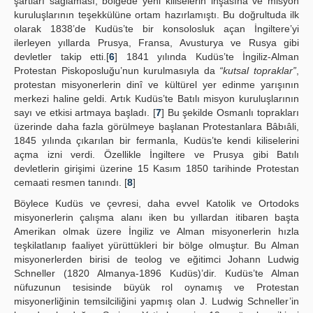
şartları sağlaması, bölgede yeni kiliselerin inşasına ve misyon
kuruluşlarının teşekkülüne ortam hazırlamıştı. Bu doğrultuda ilk
olarak 1838’de Kudüs’te bir konsolosluk açan İngiltere’yi
ilerleyen yıllarda Prusya, Fransa, Avusturya ve Rusya gibi
devletler takip etti.[
6
] 1841 yılında Kudüs’te İngiliz-Alman
Protestan Piskoposluğu’nun kurulmasıyla da
“kutsal topraklar”
,
protestan misyonerlerin dinî ve kültürel yer edinme yarışının
merkezi haline geldi. Artık Kudüs’te Batılı misyon kuruluşlarının
sayı ve etkisi artmaya başladı. [
7
] Bu şekilde Osmanlı toprakları
üzerinde daha fazla görülmeye başlanan Protestanlara Bâbıâli,
1845 yılında çıkarılan bir fermanla, Kudüs’te kendi kiliselerini
açma izni verdi. Özellikle İngiltere ve Prusya gibi Batılı
devletlerin girişimi üzerine 15 Kasım 1850 tarihinde Protestan
cemaati resmen tanındı. [
8
]
Böylece Kudüs ve çevresi, daha evvel Katolik ve Ortodoks
misyonerlerin çalışma alanı iken bu yıllardan itibaren başta
Amerikan olmak üzere İngiliz ve Alman misyonerlerin hızla
teşkilatlanıp faaliyet yürüttükleri bir bölge olmuştur. Bu Alman
misyonerlerden birisi de teolog ve eğitimci Johann Ludwig
Schneller (1820 Almanya-1896 Kudüs)’dir. Kudüs’te Alman
nüfuzunun tesisinde büyük rol oynamış ve Protestan
misyonerliğinin temsilciliğini yapmış olan J. Ludwig Schneller’in