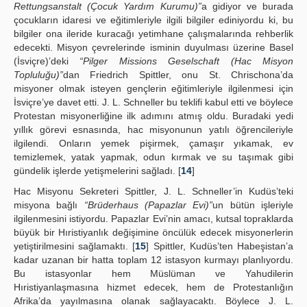
Rettungsanstalt (Çocuk Yardım Kurumu)”
a gidiyor ve burada
çocukların idaresi ve eğitimleriyle ilgili bilgiler ediniyordu ki, bu
bilgiler ona ileride kuracağı yetimhane çalışmalarında rehberlik
edecekti. Misyon çevrelerinde isminin duyulması üzerine Basel
(İsviçre)’deki
“Pilger Missions Geselschaft (Hac Misyon
Topluluğu)”
dan Friedrich Spittler, onu St. Chrischona’da
misyoner olmak isteyen gençlerin eğitimleriyle ilgilenmesi için
İsviçre’ye davet etti. J. L. Schneller bu teklifi kabul etti ve böylece
Protestan misyonerliğine ilk adımını atmış oldu. Buradaki yedi
yıllık görevi esnasında, hac misyonunun yatılı öğrencileriyle
ilgilendi. Onların yemek pişirmek, çamaşır yıkamak, ev
temizlemek, yatak yapmak, odun kırmak ve su taşımak gibi
gündelik işlerde yetişmelerini sağladı. [
14
]
Hac Misyonu Sekreteri Spittler, J. L. Schneller’in Kudüs’teki
misyona bağlı
“Brüderhaus (Papazlar Evi)”
un bütün işleriyle
ilgilenmesini istiyordu. Papazlar Evi’nin amacı, kutsal topraklarda
büyük bir Hıristiyanlık değişimine öncülük edecek misyonerlerin
yetiştirilmesini sağlamaktı. [
15
] Spittler, Kudüs’ten Habeşistan’a
kadar uzanan bir hatta toplam 12 istasyon kurmayı planlıyordu.
Bu istasyonlar hem Müslüman ve Yahudilerin
Hıristiyanlaşmasına hizmet edecek, hem de Protestanlığın
Afrika’da yayılmasına olanak sağlayacaktı. Böylece J. L.