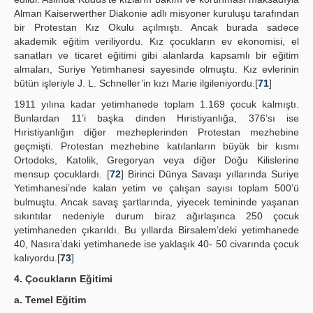
Alman Kaiserwerther Diakonie adlı misyoner kuruluşu tarafından
bir Protestan Kız Okulu açılmıştı. Ancak burada sadece
akademik eğitim veriliyordu. Kız çocukların ev ekonomisi, el
sanatları ve ticaret eğitimi gibi alanlarda kapsamlı bir eğitim
almaları, Suriye Yetimhanesi sayesinde olmuştu. Kız evlerinin
bütün işleriyle J. L. Schneller’in kızı Marie ilgileniyordu.[
71
]
1911 yılına kadar yetimhanede toplam 1.169 çocuk kalmıştı.
Bunlardan 11’i başka dinden Hıristiyanlığa, 376’sı ise
Hıristiyanlığın diğer mezheplerinden Protestan mezhebine
geçmişti. Protestan mezhebine katılanların büyük bir kısmı
Ortodoks, Katolik, Gregoryan veya diğer Doğu Kilislerine
mensup çocuklardı. [
72
] Birinci Dünya Savaşı yıllarında Suriye
Yetimhanesi’nde kalan yetim ve çalışan sayısı toplam 500’ü
bulmuştu. Ancak savaş şartlarında, yiyecek temininde yaşanan
sıkıntılar nedeniyle durum biraz ağırlaşınca 250 çocuk
yetimhaneden çıkarıldı. Bu yıllarda Birsalem’deki yetimhanede
40, Nasıra’daki yetimhanede ise yaklaşık 40- 50 civarında çocuk
kalıyordu.[
73
]
4. Çocukların Eğitimi
a. Temel Eğitim