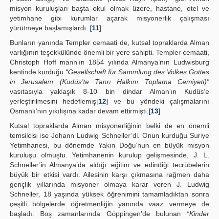
misyon kuruluşları başta okul olmak üzere, hastane, otel ve
yetimhane gibi kurumlar açarak misyonerlik çalışması
yürütmeye başlamışlardı. [
11
]
Bunların yanında Templer cemaati de, kutsal topraklarda Alman
varlığının teşekkülünde önemli bir yere sahipti. Templer cemaati,
Christoph Hoff mann’ın 1854 yılında Almanya’nın Ludwisburg
kentinde kurduğu
“Gesellschaft für Sammlung des Volkes Gottes
in Jerusalem (Kudüs’te Tanrı Halkını Toplama Cemiyeti)”
vasıtasıyla yaklaşık 8-10 bin dindar Alman’ın Kudüs’e
yerleştirilmesini hedeflemiş[
12
] ve bu yöndeki çalışmalarını
Osmanlı’nın yıkılışına kadar devam ettirmişti.[
13
]
Kutsal topraklarda Alman misyonerliğinin belki de en önemli
temsilcisi ise Johann Ludwig Schneller’di. Onun kurduğu Suriye
Yetimhanesi, bu dönemde Yakın Doğu’nun en büyük misyon
kuruluşu olmuştu. Yetimhanenin kurulup gelişmesinde, J. L.
Schneller’in Almanya’da aldığı eğitim ve edindiği tecrübelerin
büyük bir etkisi vardı. Ailesinin karşı çıkmasına rağmen daha
gençlik yıllarında misyoner olmaya karar veren J. Ludwig
Schneller, 18 yaşında yüksek öğrenimini tamamladıktan sonra
çeşitli bölgelerde öğretmenliğin yanında vaaz vermeye de
başladı. Boş zamanlarında Göppingen’de bulunan
“Kinder