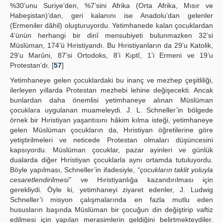
%30’unu Suriye’den, %7’sini Afrika (Orta Afrika, Mısır ve
Habeşistan)’dan, geri kalanını ise Anadolu’dan gelenler
(Ermeniler dâhil) oluşturuyordu. Yetimhanede kalan çocuklardan
4’ünün herhangi bir dinî mensubiyeti bulunmazken 32’si
Müslüman, 174’ü Hıristiyandı. Bu Hıristiyanların da 29’u Katolik,
29’u Marûni, 87’si Ortodoks, 8’i Kıptî, 1’i Ermeni ve 19’u
Protestan’dı. [
57
]
Yetimhaneye gelen çocuklardaki bu inanç ve mezhep çeşitliliği,
ilerleyen yıllarda Protestan mezhebi lehine değişecekti. Ancak
bunlardan daha önemlisi yetimhaneye alınan Müslüman
çocuklara uygulanan muameleydi. J. L. Schneller’in bölgede
örnek bir Hıristiyan yaşantısını hâkim kılma isteği, yetimhaneye
gelen Müslüman çocukların da, Hıristiyan öğretilerine göre
yetiştirilmeleri ve neticede Protestan olmaları düşüncesini
kapsıyordu. Müslüman çocuklar, pazar ayinleri ve günlük
dualarda diğer Hıristiyan çocuklarla aynı ortamda tutuluyordu.
Böyle yapılması, Schneller’in ifadesiyle,
“çocukların taklit yoluyla
cesaretlendirilmesi”
ve Hıristiyanlığa kazandırılması için
gerekliydi. Öyle ki, yetimhaneyi ziyaret edenler, J. Ludwig
Schneller’i misyon çalışmalarında en fazla mutlu eden
hususların başında Müslüman bir çocuğun din değiştirip vaftiz
edilmesi için yapılan merasimlerin geldiğini belirtmekteydiler.