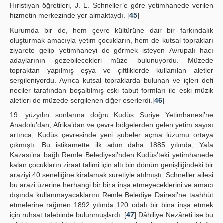
Hıristiyan öğretileri, J. L. Schneller’e göre yetimhanede verilen
hizmetin merkezinde yer almaktaydı. [
45
]
Kurumda bir de, hem çevre kültürüne dair bir farkındalık
oluşturmak amacıyla yetim çocukların, hem de kutsal toprakları
ziyarete gelip yetimhaneyi de görmek isteyen Avrupalı hacı
adaylarının gezebilecekleri müze bulunuyordu. Müzede
topraktan yapılmış eşya ve çiftliklerde kullanılan aletler
sergileniyordu. Ayrıca kutsal topraklarda bulunan ve içleri defi
neciler tarafından boşaltılmış eski tabut formları ile eski müzik
aletleri de müzede sergilenen diğer eserlerdi.[
46
]
19. yüzyılın sonlarına doğru Kudüs Suriye Yetimhanesi’ne
Anadolu’dan, Afrika’dan ve çevre bölgelerden gelen yetim sayısı
artınca, Kudüs çevresinde yeni şubeler açma lüzumu ortaya
çıkmıştı. Bu istikamette ilk adım daha 1885 yılında, Yafa
Kazası’na bağlı Remle Belediyesi’nden Kudüs’teki yetimhanede
kalan çocukların ziraat talimi için altı bin dönüm genişliğindeki bir
araziyi 40 seneliğine kiralamak suretiyle atılmıştı. Schneller ailesi
bu arazi üzerine herhangi bir bina inşa etmeyeceklerini ve amacı
dışında kullanmayacaklarını Remle Belediye Dairesi’ne taahhüt
etmelerine rağmen 1892 yılında 120 odalı bir bina inşa etmek
için ruhsat talebinde bulunmuşlardı. [
47
] Dâhiliye Nezâreti ise bu