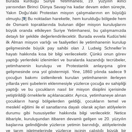
burada kurduğu Suriye Yetimhanesi, 19. yüzyılın ikinci
yarısından Birinci Dünya Savaşı’na kadar devam eden süreçte,
Yakın Doğu’daki Protestan misyon çalışmalarının en büyüğü
olmuştu.[
9
] Bu noktadan hareketle, hem kurulduğu bölgede hem
de Osmanlı topraklarında bulunan diğer misyon kuruluşlarını
büyük oranda etkileyen Suriye Yetimhanesi, bu çalışmamızda
detaylı bir şekilde değerlendirilecektir. Burada evvela Kudüs’teki
ilk Alman misyon varlığı ve faaliyetleri ile yetimhanenin kurulup
gelişmesinde büyük pay sahibi olan J. Ludwig Schneller’in
hayatı hakkında kısa bir bilgi verileceketir. Çünkü onun görev
yaptığı yerlerdeki izlenimleri ve buralarda kazandığı tecrübeler,
yetimhanenin kuruluşu ve Protestanlık anlayışına göre
gelişmesinde ona yol göstermişti. Yine, 1860 yılında sadece 9
çocuğun bakımı üstlenilerek kurulan yetimhanenin ilerleyen
yıllarda yeni şubelerin eklenmesiyle yüzlerce çocuğa ev sahipliği
yaptığı ve bu çocukların nasıl bir misyon disiplini içerisinde
yetiştirildiği örneklerle açıklanacaktır. Ayrıca, yetimhaneye alınan
çocukların hangi bölgelerden geldiği, çocukların temel ve
meslekî eğitimi ile el sanatlarına dayalı olarak açılan atölyelerin
durumu gibi hususiyetler hakkında bilgi verilecektir. Netice
itibariyle, kuruluşundan itibaren devamlı gelişen ve 20. yüzyılın
başlarına gelindiğinde yüzlerce yetimin barındığı, atölyelerinde
ve tarım işletmelerinde yüzlerce işçinin çalıştığı büyük bir