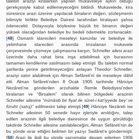
talebin araziyi kiralarken yapılan mukaveleye aykırı olduğu
gerekçesiyle kabul edilemeyeceğini bildirdi. Mukavelede, kira
süresince arazi üzerine yapılacak binaların değeri, sözleşmenin
bitimiyle birlikte Belediye Dairesi tarafından kiralayan şahsa
ödenecekti. Dolayısıyla böylesine büyük bir binanın değeri
yüksek olacağından belediye bu bedeli ödemekte zorlanacaktı.
[
48
] Osmanlı idarecileri meseleyi kanunlar ve belediye ile
yetimhane idarecileri arasında imzalanan mukavele
çerçevesinde çözmeye çalışmasına karşın, Schneller ailesi arazi
üzerinde daha rahat bina inşa edebilmek için burasının
tamamen kendilerine satılmasını talep etmişti. Bu talebin normal
şartlarda yerine getirilmeyeceğini anlayan Theodor Schneller,
araziyi satın alabilmek için Alman Sefâreti’ni de meseleye dâhil
etti. Alman Sefâreti’nden 8 Ocak 1905 tarihinde Hâriciye
Nezâreti’ne gönderilen arzuhalde Remle Belediyesi’nden
kiralanan ve “Birsalem” olarak bilinen bölgedeki arazinin
Schneller ailesine
“münâsib bir fiyat ile sûret-i kat’iyyede bey’ ve
füruht (satış)”
edilmesini talep etmişti.[
49
] Hâriciye Nezâreti ise
Schneler ailesinin 50 senedir hayır işleriyle anıldığını, talep
edilen arazinin ilgili belediye dairesince de uygun görüldüğü
takdirde Schneller ailesine satılabileceğini, Alman Sefâreti’nin de
bu yönde ısrar ettiğini belirten bir yazıyı Sadâret’e göndermişti.
[
50
] Arazi ile ilgili bu yönde yazışmalar devam ederken 1906