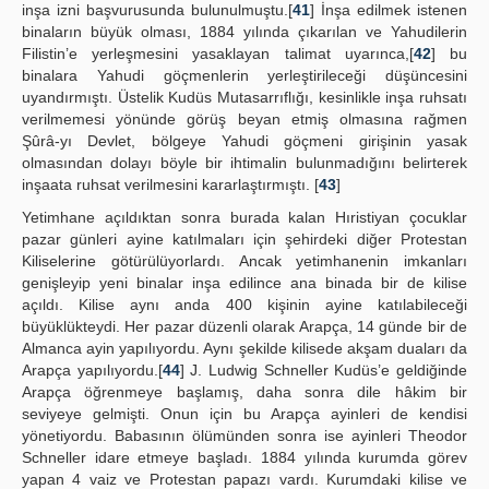
inşa izni başvurusunda bulunulmuştu.[
41
] İnşa edilmek istenen
binaların büyük olması, 1884 yılında çıkarılan ve Yahudilerin
Filistin’e yerleşmesini yasaklayan talimat uyarınca,[
42
] bu
binalara Yahudi göçmenlerin yerleştirileceği düşüncesini
uyandırmıştı. Üstelik Kudüs Mutasarrıflığı, kesinlikle inşa ruhsatı
verilmemesi yönünde görüş beyan etmiş olmasına rağmen
Şûrâ-yı Devlet, bölgeye Yahudi göçmeni girişinin yasak
olmasından dolayı böyle bir ihtimalin bulunmadığını belirterek
inşaata ruhsat verilmesini kararlaştırmıştı. [
43
]
Yetimhane açıldıktan sonra burada kalan Hıristiyan çocuklar
pazar günleri ayine katılmaları için şehirdeki diğer Protestan
Kiliselerine götürülüyorlardı. Ancak yetimhanenin imkanları
genişleyip yeni binalar inşa edilince ana binada bir de kilise
açıldı. Kilise aynı anda 400 kişinin ayine katılabileceği
büyüklükteydi. Her pazar düzenli olarak Arapça, 14 günde bir de
Almanca ayin yapılıyordu. Aynı şekilde kilisede akşam duaları da
Arapça yapılıyordu.[
44
] J. Ludwig Schneller Kudüs’e geldiğinde
Arapça öğrenmeye başlamış, daha sonra dile hâkim bir
seviyeye gelmişti. Onun için bu Arapça ayinleri de kendisi
yönetiyordu. Babasının ölümünden sonra ise ayinleri Theodor
Schneller idare etmeye başladı. 1884 yılında kurumda görev
yapan 4 vaiz ve Protestan papazı vardı. Kurumdaki kilise ve