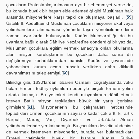
çocukların Protestanlaştırılmasına ayrı bir ehemmiyet verse de,
bu konuda büyük bir başarı elde edemediği gibi Müslüman halk
arasında misyonerlere karşı tepki de oluşmaya başladı. [
59
]
Üstelik II. Abdülhamid Müslüman çocukların misyoner okul veya
yetimhanelere alınmaması yönünde taşra yöneticilerine kimi
zaman uyarılarda bulunuyordu. Kudüs Mutasarrıflığı da bu
uyarılara bağlı olarak Dâhiliye Nezâreti’ne gönderdiği bir yazıda,
Müslüman çocuklara eğitim vermek amacıyla onları okullarına
alan misyon kuruluşlarının bu çocukları daha sonra din
değiştirmeye zorladıklarından bahisle, Kudüs ve çevresinde
yabancılara kurum açma ruhsatı verilirken daha dikkatli
davranılmasını talep etmişti.[
60
]
Bilindiği gibi, 1890’lardan itibaren Osmanlı coğrafyasında vuku
bulan Ermeni tedhiş eylemleri nedeniyle birçok Ermeni yetim
ortada kalmıştı. Bu yetimleri kendi misyonlarına dâhil etmek
isteyen Batılı misyon teşkilatları büyük bir yarış içerisine
girmişlerdi[
61
]. Misyonerlerin bu çalışmaları neticesinde
topladıkları Ermeni çocuklarının sayısı o kadar çok arttı ki, artık
Harput, Maraş, Van, Diyarbekir ve Urfa’daki Alman
yetimhanelerinde yer kalmamıştı. Bu çocukları devletin uhdesine
de vermek istemeyen misyonerler, burada yer bulamadıkları
Ermeni yetimlerin büyük bir kısmını Kudüs Suriye