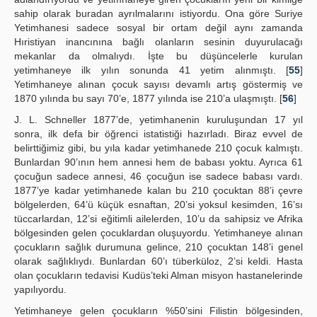
sahip olarak buradan ayrılmalarını istiyordu. Ona göre Suriye
Yetimhanesi sadece sosyal bir ortam değil aynı zamanda
Hıristiyan inancınına bağlı olanların sesinin duyurulacağı
mekanlar da olmalıydı. İşte bu düşüncelerle kurulan
yetimhaneye ilk yılın sonunda 41 yetim alınmıştı. [
55
]
Yetimhaneye alınan çocuk sayısı devamlı artış göstermiş ve
1870 yılında bu sayı 70’e, 1877 yılında ise 210’a ulaşmıştı. [
56
]
J. L. Schneller 1877’de, yetimhanenin kuruluşundan 17 yıl
sonra, ilk defa bir öğrenci istatistiği hazırladı. Biraz evvel de
belirttiğimiz gibi, bu yıla kadar yetimhanede 210 çocuk kalmıştı.
Bunlardan 90’ının hem annesi hem de babası yoktu. Ayrıca 61
çocuğun sadece annesi, 46 çocuğun ise sadece babası vardı.
1877’ye kadar yetimhanede kalan bu 210 çocuktan 88’i çevre
bölgelerden, 64’ü küçük esnaftan, 20’si yoksul kesimden, 16’sı
tüccarlardan, 12’si eğitimli ailelerden, 10’u da sahipsiz ve Afrika
bölgesinden gelen çocuklardan oluşuyordu. Yetimhaneye alınan
çocukların sağlık durumuna gelince, 210 çocuktan 148’i genel
olarak sağlıklıydı. Bunlardan 60’ı tüberküloz, 2’si keldi. Hasta
olan çocukların tedavisi Kudüs’teki Alman misyon hastanelerinde
yapılıyordu.
Yetimhaneye gelen çocukların %50’sini Filistin bölgesinden,