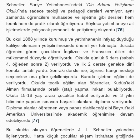
Schneller, Suriye Yetimhanesi’ndeki
“Din Adamı Yetiştirme
Okulu”
nda sadece teoloji ve pedagoji dersleri vermiyor, aynı
zamanda öğrencilere muhasebe ve işletme gibi dersleri hem
teorik hem de pratik olarak öğretiyordu. Böylece yetimhaneye ait
işletmelerde çalışacak personeli de yetiştirmiş oluyordu.[
76
]
Bu okul 1888 yılında kurulmuş ve yetimhanenin ihtiyaç duyduğu
kalifiye elemanın yetişitirilmesinde önemli yer tutmuştu. Burada
öğrenim gören çocuklara İngilizce ve Fransızca dilleri de
mükemmel düzeyde öğretiliyordu. Okulda günlük 6 ders (sabah
4, öğleden sonra 2) veriliyordu ve ilk 2 derste genelde dinî
konular anlatılıyordu. Sonraki dersler ise, öğrenci hangi mesleği
seçecekse ona göre şekilleniyordu. Burada işletme eğitimi de
veriliyordu. Okulda teorik eğitim alan öğrenciler, Kudüs’teki
Alman firmalarında pratik (staj) yapma imkanı bulabiliyordu.
Okula 15-18 yaş arası çocuklar kabul ediliyordu ve 3 yılın
bitiminde yapılan sınavda başarılı olanlara diploma veriliyordu.
Diploma alanlar öğretmen veya papaz olabileceği gibi Beyrut’taki
Amerikan Üniversitesi’nde akademik öğrenimine devam
edebiliyordu.[
77
]
Bu okulda okuyan öğrencilerle J. L. Schneller yakından
ilgileniyordu. Hatta küçük çocuklar akşam istirahate gittiğinde