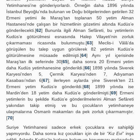
Yetimhanesi’ne gönderiyorlardı. Örneğin daha 1896 yılında
İstanbul Beyoğlu’nda bulunan ve Doğu bölgelerinden getirilen 32
Ermeni yetimi ile Maraş’tan toplanan 50 yetim Alman
Hastanesi’nde çalışan bir hizmetlinin gözetimi altında Kudüs’e
gönderilecekti.[
62
] Bununla ilgili Alman Sefâreti, bu yetimlerin
Kudüs’e götürülmesi esnasında Halep Vilayeti’nin zorluk
çıkarmaması ricasında bulunmuştu.[
63
] Meclis-i Vâlâ’da
görüşülen bu talep uygun görülerek 82 yetimin Kudüs’e
götürülmesine müsaade edilmişti.[
64
] Aynı yıl içerisinde
Maraş’tan ilk seferinde 30[
65
], daha sonra 20 Ermeni yetim
daha Kudüs yetimhanesine gönderildi.[
66
] 1898 yılında Siverek
Karyesi’nden 5, Çermik Karyesi’nden 7, Adıyaman
Kasabası’ndan 6[
67
]; ilerleyen aylarda yine Siverek’ten 21
Ermeni yetim Kudüs’e gönderildi.[
68
] 1899 yılında ise
Mardin’den 18 yetim daha Kudüs’e gönderilmişti.[
69
] Ermeni
yetimlerin bu şekilde Kudüs’e gönderilmelerini Alman Sefâreti
yakından takip etmiş ve bu çocukların yetimhaneye
ulaşmalarına Osmanlı makamları da pek zorluk çıkarmamıştır.
[
70
]
Suriye Yetimhanesi sadece erkek çocuklara ev sahipliği
yapmıyordu. Daha sonra kız çocukları için de bir
“Kız Evi”
inşa
edildi. Aslında Kudüs’te kızların bakım ve korunması maksadıyla