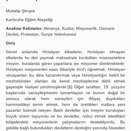
Yayın Politikaları
Muttalip Şi̇mşek
Kılavuzlar
Karlsruhe Eğitim Ataşeliği
Anahtar Kelimeler:
Almanya, Kudüs, Misyonerlik, Osmanlı
İletişim
Devleti, Protestan, Suriye Yetimhanesi
Giriş
Genel anlamda Hıristiyan kiliselerin, Hıristiyan olmayan
ülkelerde bu dini yaymak maksadıyla kurdukları müesseselere
misyon, buralarda görev yapanlara ise misyoner denilmektedir.
Hıristiyan misyonerleri esas itibariyle İncil’i öğretmek, Hıristiyan
olmayanları bu dine kazandırmak veya Hıristiyanlığın belirli bir
mezhebinden olanları da kendi mezheplerine dâhil etmek
gayesiyle faaliyet yürütmüşlerdir.[
1
] Diğer taraftan, 19. yüzyılın
başlarında sanayileşmesini tamamlayan ve bunun doğal bir
sonucu olarak hem sanayileri için ihtiyaç duydukları
hammaddeyi temin etmek, hem de ürettikleri mallara yeni
pazarlar bulmak isteyen Batılı devletler için misyon kuruluşları
büyük önem taşıyordu ve bu devletler, nüfuz etmek istedikleri
bölgelerdeki misyonerlerin çalışmalarını destekliyordu. Bu
şekilde bağlı bulundukları devletlerin desteğini yanında hisseden