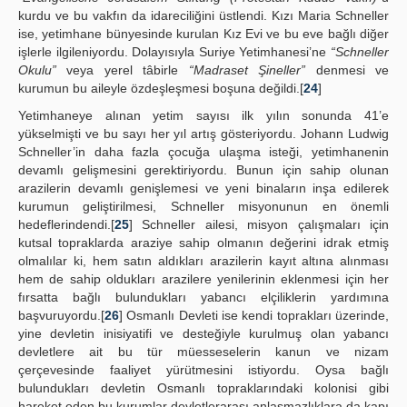
kurdu ve bu vakfın da idareciliğini üstlendi. Kızı Maria Schneller
ise, yetimhane bünyesinde kurulan Kız Evi ve bu eve bağlı diğer
işlerle ilgileniyordu. Dolayısıyla Suriye Yetimhanesi’ne
“Schneller
Okulu”
veya yerel tâbirle
“Madraset Şineller”
denmesi ve
kurumun bu aileyle özdeşleşmesi boşuna değildi.[
24
]
Yetimhaneye alınan yetim sayısı ilk yılın sonunda 41’e
yükselmişti ve bu sayı her yıl artış gösteriyordu. Johann Ludwig
Schneller’in daha fazla çocuğa ulaşma isteği, yetimhanenin
devamlı gelişmesini gerektiriyordu. Bunun için sahip olunan
arazilerin devamlı genişlemesi ve yeni binaların inşa edilerek
kurumun geliştirilmesi, Schneller misyonunun en önemli
hedeflerindendi.[
25
] Schneller ailesi, misyon çalışmaları için
kutsal topraklarda araziye sahip olmanın değerini idrak etmiş
olmalılar ki, hem satın aldıkları arazilerin kayıt altına alınması
hem de sahip oldukları arazilere yenilerinin eklenmesi için her
fırsatta bağlı bulundukları yabancı elçiliklerin yardımına
başvuruyordu.[
26
] Osmanlı Devleti ise kendi toprakları üzerinde,
yine devletin inisiyatifi ve desteğiyle kurulmuş olan yabancı
devletlere ait bu tür müesseselerin kanun ve nizam
çerçevesinde faaliyet yürütmesini istiyordu. Oysa bağlı
bulundukları devletin Osmanlı topraklarındaki kolonisi gibi
hareket eden bu kurumlar devletlerarası anlaşmazlıklara da kapı