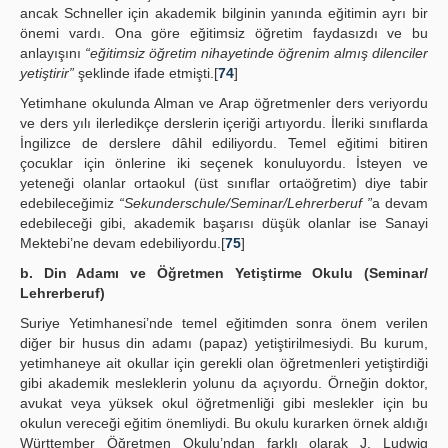
ancak Schneller için akademik bilginin yanında eğitimin ayrı bir
önemi vardı. Ona göre eğitimsiz öğretim faydasızdı ve bu
anlayışını
“eğitimsiz öğretim nihayetinde öğrenim almış dilenciler
yetiştirir”
şeklinde ifade etmişti.[
74
]
Yetimhane okulunda Alman ve Arap öğretmenler ders veriyordu
ve ders yılı ilerledikçe derslerin içeriği artıyordu. İleriki sınıflarda
İngilizce de derslere dâhil ediliyordu. Temel eğitimi bitiren
çocuklar için önlerine iki seçenek konuluyordu. İsteyen ve
yeteneği olanlar ortaokul (üst sınıflar ortaöğretim) diye tabir
edebileceğimiz
“Sekunderschule/Seminar/Lehrerberuf ”
a devam
edebileceği gibi, akademik başarısı düşük olanlar ise Sanayi
Mektebi’ne devam edebiliyordu.[
75
]
b. Din Adamı ve Öğretmen Yetiştirme Okulu (Seminar/
Lehrerberuf)
Suriye Yetimhanesi’nde temel eğitimden sonra önem verilen
diğer bir husus din adamı (papaz) yetiştirilmesiydi. Bu kurum,
yetimhaneye ait okullar için gerekli olan öğretmenleri yetiştirdiği
gibi akademik mesleklerin yolunu da açıyordu. Örneğin doktor,
avukat veya yüksek okul öğretmenliği gibi meslekler için bu
okulun vereceği eğitim önemliydi. Bu okulu kurarken örnek aldığı
Württember Öğretmen Okulu’ndan farklı olarak J. Ludwig