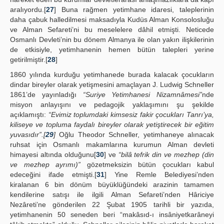
aralıyordu.[
27
] Buna rağmen yetimhane idaresi, taleplerinin
daha çabuk halledilmesi maksadıyla Kudüs Alman Konsolosluğu
ve Alman Sefareti’ni bu meselelere dâhil etmişti. Neticede
Osmanlı Devleti’nin bu dönem Almanya ile olan yakın ilişkilerinin
de etkisiyle, yetimhanenin hemen bütün talepleri yerine
getirilmiştir.[
28
]
1860 yılında kurduğu yetimhanede burada kalacak çocukların
dindar bireyler olarak yetişmesini amaçlayan J. Ludwig Schneller
1861’de yayınladığı
“Suriye Yetimhanesi Nizamnâmesi”
nde
misyon anlayışını ve pedagojik yaklaşımını şu şekilde
açıklamıştı:
“Evimiz toplumdaki kimsesiz fakir çocukları Tanrı’ya,
kiliseye ve topluma faydalı bireyler olarak yetiştirecek bir eğitim
yuvasıdır”.[
29
]
Oğlu Theodor Schneller, yetimhaneye alınacak
ruhsat için Osmanlı makamlarına kurumun Alman devleti
himayesi altında olduğunu[
30
] ve
“bilâ tefrik din ve mezhep (din
ve mezhep ayrımı)”
gözetmeksizin bütün çocukları kabul
edeceğini ifade etmişti.[
31
] Yine Remle Belediyesi’nden
kiralanan 6 bin dönüm büyüklüğündeki arazinin tamamen
kendilerine satışı ile ilgili Alman Sefareti’nden Hâriciye
Nezâreti’ne gönderilen 22 Şubat 1905 tarihli bir yazıda,
yetimhanenin 50 seneden beri “makâsıd-ı insâniyetkarâneyi