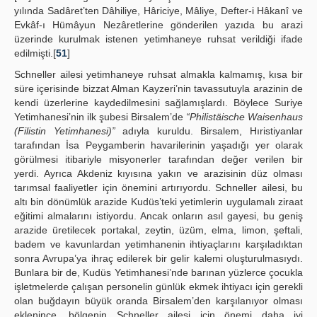
yılında Sadâret’ten Dâhiliye, Hâriciye, Mâliye, Defter-i Hâkanî ve
Evkâf-ı Hümâyun Nezâretlerine gönderilen yazıda bu arazi
üzerinde kurulmak istenen yetimhaneye ruhsat verildiği ifade
edilmişti.[
51
]
Schneller ailesi yetimhaneye ruhsat almakla kalmamış, kısa bir
süre içerisinde bizzat Alman Kayzeri’nin tavassutuyla arazinin de
kendi üzerlerine kaydedilmesini sağlamışlardı. Böylece Suriye
Yetimhanesi’nin ilk şubesi Birsalem’de
“Philistäische Waisenhaus
(Filistin Yetimhanesi)”
adıyla kuruldu. Birsalem, Hıristiyanlar
tarafından İsa Peygamberin havarilerinin yaşadığı yer olarak
görülmesi itibariyle misyonerler tarafından değer verilen bir
yerdi. Ayrıca Akdeniz kıyısına yakın ve arazisinin düz olması
tarımsal faaliyetler için önemini artırıyordu. Schneller ailesi, bu
altı bin dönümlük arazide Kudüs’teki yetimlerin uygulamalı ziraat
eğitimi almalarını istiyordu. Ancak onların asıl gayesi, bu geniş
arazide üretilecek portakal, zeytin, üzüm, elma, limon, şeftali,
badem ve kavunlardan yetimhanenin ihtiyaçlarını karşıladıktan
sonra Avrupa’ya ihraç edilerek bir gelir kalemi oluşturulmasıydı.
Bunlara bir de, Kudüs Yetimhanesi’nde barınan yüzlerce çocukla
işletmelerde çalışan personelin günlük ekmek ihtiyacı için gerekli
olan buğdayın büyük oranda Birsalem’den karşılanıyor olması
eklenince, bölgenin Schneller ailesi için önemi daha iyi