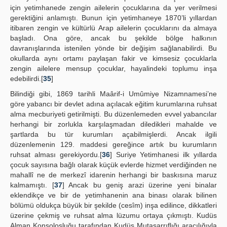
için yetimhanede zengin ailelerin çocuklarına da yer verilmesi
gerektiğini anlamıştı. Bunun için yetimhaneye 1870’li yıllardan
itibaren zengin ve kültürlü Arap ailelerin çocuklarını da almaya
başladı. Ona göre, ancak bu şekilde bölge halkının
davranışlarında istenilen yönde bir değişim sağlanabilirdi. Bu
okullarda aynı ortamı paylaşan fakir ve kimsesiz çocuklarla
zengin ailelere mensup çocuklar, hayalindeki toplumu inşa
edebilirdi.[
35
]
Bilindiği gibi, 1869 tarihli Maârif-i Umûmiye Nizamnamesi’ne
göre yabancı bir devlet adına açılacak eğitim kurumlarına ruhsat
alma mecburiyeti getirilmişti. Bu düzenlemeden evvel yabancılar
herhangi bir zorlukla karşılaşmadan diledikleri mahalde ve
şartlarda bu tür kurumları açabilmişlerdi. Ancak ilgili
düzenlemenin 129. maddesi gereğince artık bu kurumların
ruhsat alması gerekiyordu.[
36
] Suriye Yetimhanesi ilk yıllarda
çocuk sayısına bağlı olarak küçük evlerde hizmet verdiğinden ne
mahallî ne de merkezî idarenin herhangi bir baskısına maruz
kalmamıştı. [
37
] Ancak bu geniş arazi üzerine yeni binalar
eklendikçe ve bir de yetimhanenin ana binası olarak bilinen
bölümü oldukça büyük bir şekilde (cesîm) inşa edilince, dikkatleri
üzerine çekmiş ve ruhsat alma lüzumu ortaya çıkmıştı. Kudüs
Alman Konsolosluğu tarafından Kudüs Mutasarrıflığı aracılığıyla