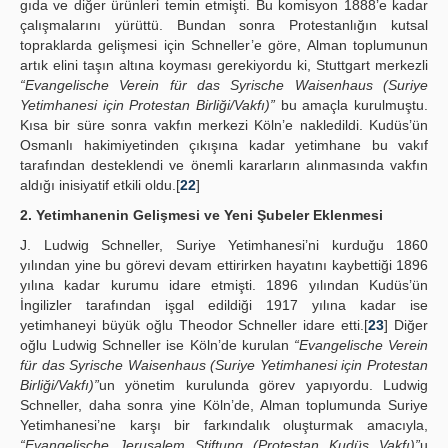
gıda ve diğer ürünleri temin etmişti. Bu komisyon 1888’e kadar
çalışmalarını yürüttü. Bundan sonra Protestanlığın kutsal
topraklarda gelişmesi için Schneller’e göre, Alman toplumunun
artık elini taşın altına koyması gerekiyordu ki, Stuttgart merkezli
“Evangelische Verein für das Syrische Waisenhaus (Suriye
Yetimhanesi için Protestan Birliği/Vakfı)”
bu amaçla kurulmuştu.
Kısa bir süre sonra vakfın merkezi Köln’e nakledildi. Kudüs’ün
Osmanlı hakimiyetinden çıkışına kadar yetimhane bu vakıf
tarafından desteklendi ve önemli kararların alınmasında vakfın
aldığı inisiyatif etkili oldu.[
22
]
2. Yetimhanenin Gelişmesi ve Yeni Şubeler Eklenmesi
J. Ludwig Schneller, Suriye Yetimhanesi’ni kurduğu 1860
yılından yine bu görevi devam ettirirken hayatını kaybettiği 1896
yılına kadar kurumu idare etmişti. 1896 yılından Kudüs’ün
İngilizler tarafından işgal edildiği 1917 yılına kadar ise
yetimhaneyi büyük oğlu Theodor Schneller idare etti.[
23
] Diğer
oğlu Ludwig Schneller ise Köln’de kurulan
“Evangelische Verein
für das Syrische Waisenhaus (Suriye Yetimhanesi için Protestan
Birliği/Vakfı)”
un yönetim kurulunda görev yapıyordu. Ludwig
Schneller, daha sonra yine Köln’de, Alman toplumunda Suriye
Yetimhanesi’ne karşı bir farkındalık oluşturmak amacıyla,
“Evangelische Jerusalem Stiftung (Protestan Kudüs Vakfı)”
u