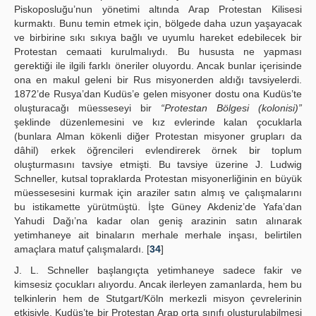
Piskoposluğu’nun yönetimi altında Arap Protestan Kilisesi
kurmaktı. Bunu temin etmek için, bölgede daha uzun yaşayacak
ve birbirine sıkı sıkıya bağlı ve uyumlu hareket edebilecek bir
Protestan cemaati kurulmalıydı. Bu hususta ne yapması
gerektiği ile ilgili farklı öneriler oluyordu. Ancak bunlar içerisinde
ona en makul geleni bir Rus misyonerden aldığı tavsiyelerdi.
1872’de Rusya’dan Kudüs’e gelen misyoner dostu ona Kudüs’te
oluşturacağı müesseseyi bir
“Protestan Bölgesi (kolonisi)”
şeklinde düzenlemesini ve kız evlerinde kalan çocuklarla
(bunlara Alman kökenli diğer Protestan misyoner grupları da
dâhil) erkek öğrencileri evlendirerek örnek bir toplum
oluşturmasını tavsiye etmişti. Bu tavsiye üzerine J. Ludwig
Schneller, kutsal topraklarda Protestan misyonerliğinin en büyük
müessesesini kurmak için araziler satın almış ve çalışmalarını
bu istikamette yürütmüştü. İşte Güney Akdeniz’de Yafa’dan
Yahudi Dağı’na kadar olan geniş arazinin satın alınarak
yetimhaneye ait binaların merhale merhale inşası, belirtilen
amaçlara matuf çalışmalardı. [
34
]
J. L. Schneller başlangıçta yetimhaneye sadece fakir ve
kimsesiz çocukları alıyordu. Ancak ilerleyen zamanlarda, hem bu
telkinlerin hem de Stutgart/Köln merkezli misyon çevrelerinin
etkisiyle, Kudüs’te bir Protestan Arap orta sınıfı oluşturulabilmesi