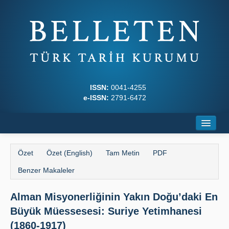
ISSN:
0041-4255
e-ISSN:
2791-6472
Ana Sayfa
Özet
Özet (English)
Tam Metin
PDF
Hakkında
Benzer Makaleler
Dergi Kurulları
Alman Misyonerliğinin Yakın Doğu’daki En
Yazım Kuralları
Büyük Müessesesi: Suriye Yetimhanesi
İlkeler
(1860-1917)