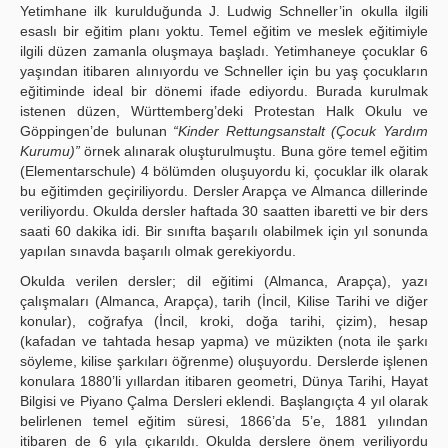
Yetimhane ilk kurulduğunda J. Ludwig Schneller’in okulla ilgili
esaslı bir eğitim planı yoktu. Temel eğitim ve meslek eğitimiyle
ilgili düzen zamanla oluşmaya başladı. Yetimhaneye çocuklar 6
yaşından itibaren alınıyordu ve Schneller için bu yaş çocukların
eğitiminde ideal bir dönemi ifade ediyordu. Burada kurulmak
istenen düzen, Württemberg’deki Protestan Halk Okulu ve
Göppingen’de bulunan
“Kinder Rettungsanstalt (Çocuk Yardım
Kurumu)”
örnek alınarak oluşturulmuştu. Buna göre temel eğitim
(Elementarschule) 4 bölümden oluşuyordu ki, çocuklar ilk olarak
bu eğitimden geçiriliyordu. Dersler Arapça ve Almanca dillerinde
veriliyordu. Okulda dersler haftada 30 saatten ibaretti ve bir ders
saati 60 dakika idi. Bir sınıfta başarılı olabilmek için yıl sonunda
yapılan sınavda başarılı olmak gerekiyordu.
Okulda verilen dersler; dil eğitimi (Almanca, Arapça), yazı
çalışmaları (Almanca, Arapça), tarih (İncil, Kilise Tarihi ve diğer
konular), coğrafya (İncil, kroki, doğa tarihi, çizim), hesap
(kafadan ve tahtada hesap yapma) ve müzikten (nota ile şarkı
söyleme, kilise şarkıları öğrenme) oluşuyordu. Derslerde işlenen
konulara 1880’li yıllardan itibaren geometri, Dünya Tarihi, Hayat
Bilgisi ve Piyano Çalma Dersleri eklendi. Başlangıçta 4 yıl olarak
belirlenen temel eğitim süresi, 1866’da 5’e, 1881 yılından
itibaren de 6 yıla çıkarıldı. Okulda derslere önem veriliyordu