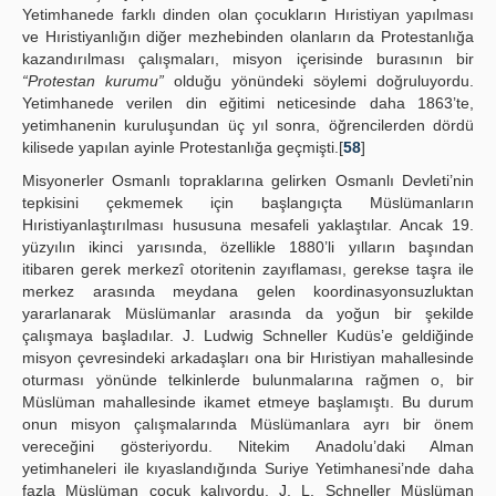
Yetimhanede farklı dinden olan çocukların Hıristiyan yapılması
ve Hıristiyanlığın diğer mezhebinden olanların da Protestanlığa
kazandırılması çalışmaları, misyon içerisinde burasının bir
“Protestan kurumu”
olduğu yönündeki söylemi doğruluyordu.
Yetimhanede verilen din eğitimi neticesinde daha 1863’te,
yetimhanenin kuruluşundan üç yıl sonra, öğrencilerden dördü
kilisede yapılan ayinle Protestanlığa geçmişti.[
58
]
Misyonerler Osmanlı topraklarına gelirken Osmanlı Devleti’nin
tepkisini çekmemek için başlangıçta Müslümanların
Hıristiyanlaştırılması hususuna mesafeli yaklaştılar. Ancak 19.
yüzyılın ikinci yarısında, özellikle 1880’li yılların başından
itibaren gerek merkezî otoritenin zayıflaması, gerekse taşra ile
merkez arasında meydana gelen koordinasyonsuzluktan
yararlanarak Müslümanlar arasında da yoğun bir şekilde
çalışmaya başladılar. J. Ludwig Schneller Kudüs’e geldiğinde
misyon çevresindeki arkadaşları ona bir Hıristiyan mahallesinde
oturması yönünde telkinlerde bulunmalarına rağmen o, bir
Müslüman mahallesinde ikamet etmeye başlamıştı. Bu durum
onun misyon çalışmalarında Müslümanlara ayrı bir önem
vereceğini gösteriyordu. Nitekim Anadolu’daki Alman
yetimhaneleri ile kıyaslandığında Suriye Yetimhanesi’nde daha
fazla Müslüman çocuk kalıyordu. J. L. Schneller Müslüman