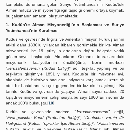
kompleks durumuna gelen Suriye Yetimhanesi’nin Kudüs’teki
Alman nüfuzu ve misyonerliği için taşıdığı önemi ortaya koymak,
bu çalışmanın amacını oluşturmaktadır.
1. Kudüs’te Alman Misyonerliği’nin Başlaması ve Suriye
Yetimhanesi’nin Kurulması
Kudüs ve çevresinde İngiliz ve Amerikan misyon kuruluşlarının
etkisi daha 1830’lu yıllardan itibaren görülmekle birlikte Alman
misyonerleri ise 19. yüzyılın ortalarına doğru bölgede varlık
göstermeye başlamıştı. Almanların Osmanlı topraklarındaki
misyonerlik faaliyetlerinin öncülüğünü, Berlin merkezli
“Jerusalemsverein (Kudüs Birliği)”
adlı teşkilat yapmış ve bu
teşkilatın girişimiyle 1851 yılında Kudüs’te bir misyoner evi,
akabinde de Hıristiyan hacıların ihtiyacını karşılamak üzere bir
otel, bir hastahane ve çok geçmeden bir kız okulu açılmıştı. Bu
tarihte Kudüs ve çevresinde yaşayan Alman sayısı sadece 20
kişiydi ve misyonerlerin çalışmasıyla bu sayı 1860’ların sonunda
ancak 100’ü bulmuştu.[
10
]
Kudüs ve çevresinde sadece
“Jerusalemsverein”
değil,
“Evangelische Bund (Protestan Birliği)”, “Deutsche Verein für
Heiligeland (Kutsal Topraklar İçin Alman Birliği)”, “Palästinverein
(Filistin Birliği)”
ve
“Diakonie (Kilise Hayır İşleri)”
gibi Alman