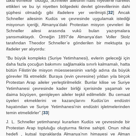
tâkib etmekte” olduğu, Schneller ailesinin hâlis niyetlerle hareket
ettikleri ve bu iyi niyetten bölgedeki devlet görevlilerinin dahi
şüphesi olmadığı gibi ifadelere yer verilmişti.[
32
] Ancak
Schneller ailesinin Kudüs ve çevresinde uygulamak istediği
misyonun içeriği, Almanya’daki Protestan misyon çevreleri ile
Schneller ailesi arasında vukû bulan yazışmalara
yansımaktaydı. Örneğin 1897’de Almanya’dan Voller Stolz
tarafından Theodor Schneller’e gönderilen bir mektupta şu
ifadeler yer alıyordu:
“Bu büyük kompleks (Suriye Yetimhanesi), evlerin geleceği için
daha fazla çocuğun bakımını sağlamakla sınırlı kalmamalı, hatta
bütün Filistin’de misyon müessesesinin varlığı adına da büyük
görevler îfâ etmelidir. Buraya (evin çevresine) yıldan yıla birçok
Protestan Arap aileler yerleştirilmelidir. Bunlar kilise ve Suriye
Yetimhanesi çevresinde kader birliği içerisinde yaşamalı ve
daima büyüyen, genişleyen aileler teşkil edilmelidir. Bu cemaat
üyeleri ekmeklerini ve kazançlarını Kudüs’ün endüstri
hayatından ve Suriye Yetimhanesi’nin endüstri işletmelerinden
temin etmelidirler”.[
33
]
J. L. Schneller yetimhaneyi kurarken Kudüs ve çevresinde bir
Protestan Arap topluluğu oluşturma fikrine sahipti. Onun nihai
hedefi , kutsal topraklarda Almanya’nın himayesi ve Alman