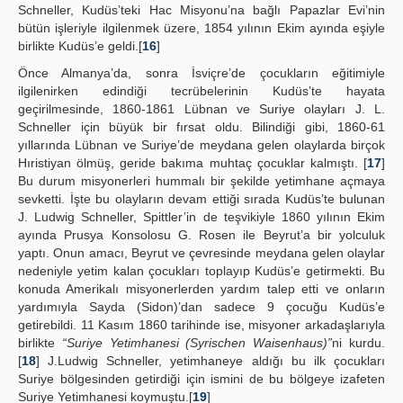
Schneller, Kudüs’teki Hac Misyonu’na bağlı Papazlar Evi’nin
bütün işleriyle ilgilenmek üzere, 1854 yılının Ekim ayında eşiyle
birlikte Kudüs’e geldi.[
16
]
Önce Almanya’da, sonra İsviçre’de çocukların eğitimiyle
ilgilenirken edindiği tecrübelerinin Kudüs’te hayata
geçirilmesinde, 1860-1861 Lübnan ve Suriye olayları J. L.
Schneller için büyük bir fırsat oldu. Bilindiği gibi, 1860-61
yıllarında Lübnan ve Suriye’de meydana gelen olaylarda birçok
Hıristiyan ölmüş, geride bakıma muhtaç çocuklar kalmıştı. [
17
]
Bu durum misyonerleri hummalı bir şekilde yetimhane açmaya
sevketti. İşte bu olayların devam ettiği sırada Kudüs’te bulunan
J. Ludwig Schneller, Spittler’in de teşvikiyle 1860 yılının Ekim
ayında Prusya Konsolosu G. Rosen ile Beyrut’a bir yolculuk
yaptı. Onun amacı, Beyrut ve çevresinde meydana gelen olaylar
nedeniyle yetim kalan çocukları toplayıp Kudüs’e getirmekti. Bu
konuda Amerikalı misyonerlerden yardım talep etti ve onların
yardımıyla Sayda (Sidon)’dan sadece 9 çocuğu Kudüs’e
getirebildi. 11 Kasım 1860 tarihinde ise, misyoner arkadaşlarıyla
birlikte
“Suriye Yetimhanesi (Syrischen Waisenhaus)”
ni kurdu.
[
18
] J.Ludwig Schneller, yetimhaneye aldığı bu ilk çocukları
Suriye bölgesinden getirdiği için ismini de bu bölgeye izafeten
Suriye Yetimhanesi koymuştu.[
19
]