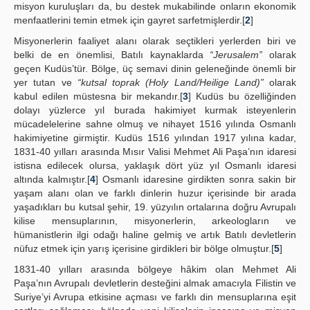
misyon kuruluşları da, bu destek mukabilinde onların ekonomik
menfaatlerini temin etmek için gayret sarfetmişlerdir.[
2
]
Misyonerlerin faaliyet alanı olarak seçtikleri yerlerden biri ve
belki de en önemlisi, Batılı kaynaklarda
“Jerusalem”
olarak
geçen Kudüs’tür. Bölge, üç semavi dinin geleneğinde önemli bir
yer tutan ve
“kutsal toprak (Holy Land/Heilige Land)”
olarak
kabul edilen müstesna bir mekandır.[
3
] Kudüs bu özelliğinden
dolayı yüzlerce yıl burada hakimiyet kurmak isteyenlerin
mücadelelerine sahne olmuş ve nihayet 1516 yılında Osmanlı
hakimiyetine girmiştir. Kudüs 1516 yılından 1917 yılına kadar,
1831-40 yılları arasında Mısır Valisi Mehmet Ali Paşa’nın idaresi
istisna edilecek olursa, yaklaşık dört yüz yıl Osmanlı idaresi
altında kalmıştır.[
4
] Osmanlı idaresine girdikten sonra sakin bir
yaşam alanı olan ve farklı dinlerin huzur içerisinde bir arada
yaşadıkları bu kutsal şehir, 19. yüzyılın ortalarına doğru Avrupalı
kilise mensuplarının, misyonerlerin, arkeologların ve
hümanistlerin ilgi odağı haline gelmiş ve artık Batılı devletlerin
nüfuz etmek için yarış içerisine girdikleri bir bölge olmuştur.[
5
]
1831-40 yılları arasında bölgeye hâkim olan Mehmet Ali
Paşa’nın Avrupalı devletlerin desteğini almak amacıyla Filistin ve
Suriye’yi Avrupa etkisine açması ve farklı din mensuplarına eşit