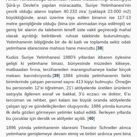
Şûrâ-yı Devlet’e yapılan müracaatta, Suriye Yetimhanesi’nin
çevrili olduğu alanın toplam 40.233 zira’ (yaklaşık 23.000 m2)
büyüklüğünde, arazi üzerine inşa edilen binanın ise 117-13
metre genişliğinde olduğu (bina izin alınmadan inşa edilmişti) ve
geniş bir alanın da talebenin teneff üste vakit geçireceği mahal
olarak ayrıldığı belirtilerek ruhsat talebinde bulunulmuştu.
Yetimhanenin bitişiğinde bir de iki katlı ve toplamda sekiz odalı
yetimhane idarecisine mahsus hane mevcuttu.[
38
]
Kudüs Suriye Yetimhanesi 1880’li yıllardan itibaren öylesine
gelişti ki yetimhane binası, bünyesinde müzeden kiliseye,
matbaadan fırına, terzihaneden marangozhaneye kadar birçok
mekanı barındırıyordu.[
39
] 1884 yılında yetimhanenin farklı
birimlerinde çalışan personel sayısı 413 kişiyi bulmuştu. Örneğin
bu personelin 12’si öğretmen, 21’i atölyelerde üretilen ürünlerin
satışıyla ilgilenen esnaf ve bakkal, 3’ü eczacı ve doktor, 6’sı
tercüman ve rehber, geri kalanı ise büyük oranda atölyelerde
çalışan işçi ve gündelikçilerden oluşuyordu. 1886 yılında kuruma
ilk defa gözleri görmeyen yetimler kabul edildi. İlerleyen yıllarda
bu çocuklar için derslik ve atölyeler açıldı. [
40
]
1896 yılında yetimhanenin idaresini Theodor Schneller alınca
yetimhane genişlemeye devam etmiş ve birbiri ardınca yeni bina