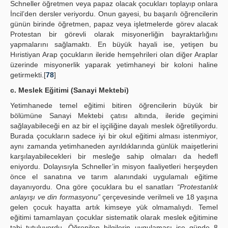
Schneller öğretmen veya papaz olacak çocukları toplayıp onlara
İncil’den dersler veriyordu. Onun gayesi, bu başarılı öğrencilerin
günün birinde öğretmen, papaz veya işletmelerde görev alacak
Protestan bir görevli olarak misyonerliğin bayraktarlığını
yapmalarını sağlamaktı. En büyük hayali ise, yetişen bu
Hıristiyan Arap çocukların ileride hemşehrileri olan diğer Araplar
üzerinde misyonerlik yaparak yetimhaneyi bir koloni haline
getirmekti.[
78
]
c. Meslek Eğitimi (Sanayi Mektebi)
Yetimhanede temel eğitimi bitiren öğrencilerin büyük bir
bölümüne Sanayi Mektebi çatısı altında, ileride geçimini
sağlayabileceği en az bir el işçiliğine dayalı meslek öğretiliyordu.
Burada çocukların sadece iyi bir okul eğitimi alması istenmiyor,
aynı zamanda yetimhaneden ayrıldıklarında günlük maişetlerini
karşılayabilecekleri bir mesleğe sahip olmaları da hedefl
eniyordu. Dolayısıyla Schneller’in misyon faaliyetleri herşeyden
önce el sanatına ve tarım alanındaki uygulamalı eğitime
dayanıyordu. Ona göre çocuklara bu el sanatları
“Protestanlık
anlayışı ve din formasyonu”
çerçevesinde verilmeli ve 18 yaşına
gelen çocuk hayatta artık kimseye yük olmamalıydı. Temel
eğitimi tamamlayan çocuklar sistematik olarak meslek eğitimine
tabi tutuluyordu. Öğrenilen bilgilerin uygulaması ise günde 8