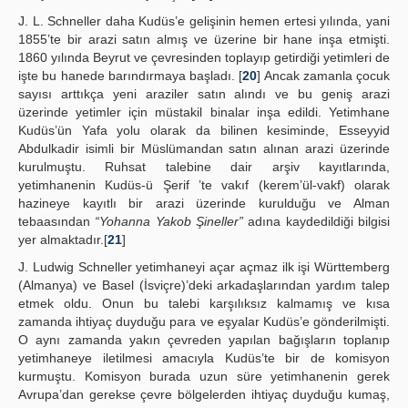
J. L. Schneller daha Kudüs’e gelişinin hemen ertesi yılında, yani
1855’te bir arazi satın almış ve üzerine bir hane inşa etmişti.
1860 yılında Beyrut ve çevresinden toplayıp getirdiği yetimleri de
işte bu hanede barındırmaya başladı. [
20
] Ancak zamanla çocuk
sayısı arttıkça yeni araziler satın alındı ve bu geniş arazi
üzerinde yetimler için müstakil binalar inşa edildi. Yetimhane
Kudüs’ün Yafa yolu olarak da bilinen kesiminde, Esseyyid
Abdulkadir isimli bir Müslümandan satın alınan arazi üzerinde
kurulmuştu. Ruhsat talebine dair arşiv kayıtlarında,
yetimhanenin Kudüs-ü Şerif ’te vakıf (kerem’ül-vakf) olarak
hazineye kayıtlı bir arazi üzerinde kurulduğu ve Alman
tebaasından
“Yohanna Yakob Şineller”
adına kaydedildiği bilgisi
yer almaktadır.[
21
]
J. Ludwig Schneller yetimhaneyi açar açmaz ilk işi Württemberg
(Almanya) ve Basel (İsviçre)’deki arkadaşlarından yardım talep
etmek oldu. Onun bu talebi karşılıksız kalmamış ve kısa
zamanda ihtiyaç duyduğu para ve eşyalar Kudüs’e gönderilmişti.
O aynı zamanda yakın çevreden yapılan bağışların toplanıp
yetimhaneye iletilmesi amacıyla Kudüs’te bir de komisyon
kurmuştu. Komisyon burada uzun süre yetimhanenin gerek
Avrupa’dan gerekse çevre bölgelerden ihtiyaç duyduğu kumaş,