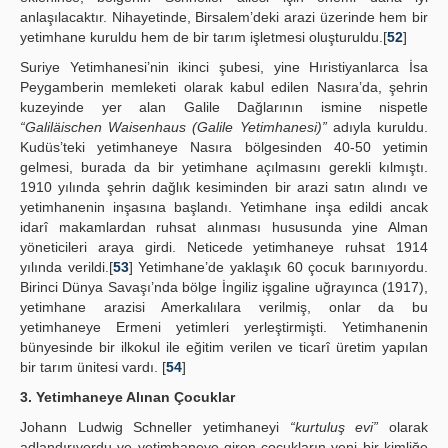
anlaşılacaktır. Nihayetinde, Birsalem’deki arazi üzerinde hem bir
yetimhane kuruldu hem de bir tarım işletmesi oluşturuldu.[
52
]
Suriye Yetimhanesi’nin ikinci şubesi, yine Hıristiyanlarca İsa
Peygamberin memleketi olarak kabul edilen Nasıra’da, şehrin
kuzeyinde yer alan Galile Dağlarının ismine nispetle
“Galiläischen Waisenhaus (Galile Yetimhanesi)”
adıyla kuruldu.
Kudüs’teki yetimhaneye Nasıra bölgesinden 40-50 yetimin
gelmesi, burada da bir yetimhane açılmasını gerekli kılmıştı.
1910 yılında şehrin dağlık kesiminden bir arazi satın alındı ve
yetimhanenin inşasına başlandı. Yetimhane inşa edildi ancak
idarî makamlardan ruhsat alınması hususunda yine Alman
yöneticileri araya girdi. Neticede yetimhaneye ruhsat 1914
yılında verildi.[
53
] Yetimhane’de yaklaşık 60 çocuk barınıyordu.
Birinci Dünya Savaşı’nda bölge İngiliz işgaline uğrayınca (1917),
yetimhane arazisi Amerkalılara verilmiş, onlar da bu
yetimhaneye Ermeni yetimleri yerleştirmişti. Yetimhanenin
bünyesinde bir ilkokul ile eğitim verilen ve ticarî üretim yapılan
bir tarım ünitesi vardı. [
54
]
3. Yetimhaneye Alınan Çocuklar
Johann Ludwig Schneller yetimhaneyi
“kurtuluş evi”
olarak
adlandırıyordu ve yetimhaneye giren çocukların yeni bir kimliğe