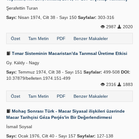
Şerafettin Turan
Sayı:
Nisan 1974, Cilt 38 - Sayı 150
Sayfalar:
303-316
2987
2020
Özet
Tam Metin
PDF
Benzer Makaleler
Tımar Sisteminin Macaristan'da Tarımsal Üretime Etkisi
Gy. Káldy - Nagy
Sayı:
Temmuz 1974, Cilt 38 - Sayı 151
Sayfalar:
499-508
DOI:
10.37879/belleten.1974.151-499
2316
1883
Özet
Tam Metin
PDF
Benzer Makaleler
Mohaç Sonrası Türk - Macar Siyasal ilişkileri üzerinde
Macar Tarihçisi Géza Perjés'in Bir Değerlendirmesi
İsmail Soysal
Sayı:
Ocak 1976, Cilt 40 - Sayı 157
Sayfalar:
127-138