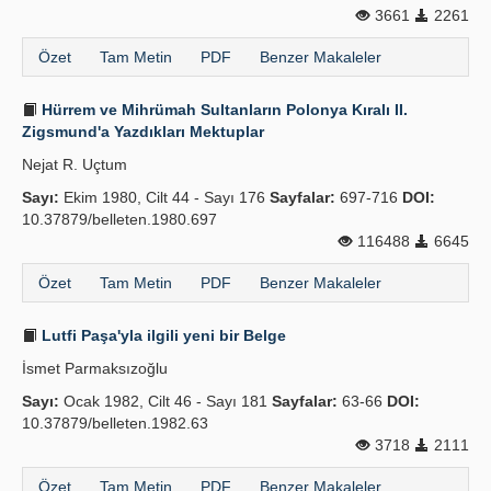
3661
2261
Özet
Tam Metin
PDF
Benzer Makaleler
Hürrem ve Mihrümah Sultanların Polonya Kıralı II.
Zigsmund'a Yazdıkları Mektuplar
Nejat R. Uçtum
Sayı:
Ekim 1980, Cilt 44 - Sayı 176
Sayfalar:
697-716
DOI:
10.37879/belleten.1980.697
116488
6645
Özet
Tam Metin
PDF
Benzer Makaleler
Lutfi Paşa'yla ilgili yeni bir Belge
İsmet Parmaksızoğlu
Sayı:
Ocak 1982, Cilt 46 - Sayı 181
Sayfalar:
63-66
DOI:
10.37879/belleten.1982.63
3718
2111
Özet
Tam Metin
PDF
Benzer Makaleler