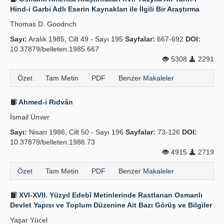
Hind-i Garbi Adlı Eserin Kaynakları ile İlgili Bir Araştırma
Thomas D. Goodrıch
Sayı:
Aralık 1985, Cilt 49 - Sayı 195
Sayfalar:
667-692
DOI:
10.37879/belleten.1985.667
5308
2291
Özet
Tam Metin
PDF
Benzer Makaleler
Ahmed-i Rıdvân
İsmail Ünver
Sayı:
Nisan 1986, Cilt 50 - Sayı 196
Sayfalar:
73-126
DOI:
10.37879/belleten.1986.73
4915
2719
Özet
Tam Metin
PDF
Benzer Makaleler
XVI-XVII. Yüzyıl Edebî Metinlerinde Rastlanan Osmanlı
Devlet Yapısı ve Toplum Düzenine Ait Bazı Görüş ve Bilgiler
Yaşar Yücel