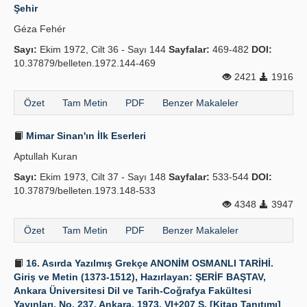
Şehir
Géza Fehér
Sayı:
Ekim 1972, Cilt 36 - Sayı 144
Sayfalar:
469-482
DOI:
10.37879/belleten.1972.144-469
2421
1916
Özet
Tam Metin
PDF
Benzer Makaleler
Mimar Sinan'ın İlk Eserleri
Aptullah Kuran
Sayı:
Ekim 1973, Cilt 37 - Sayı 148
Sayfalar:
533-544
DOI:
10.37879/belleten.1973.148-533
4348
3947
Özet
Tam Metin
PDF
Benzer Makaleler
16. Asırda Yazılmış Grekçe ANONİM OSMANLI TARİHİ.
Giriş ve Metin (1373-1512), Hazırlayan: ŞERİF BAŞTAV,
Ankara Üniversitesi Dil ve Tarih-Coğrafya Fakültesi
Yayınları, No. 237, Ankara, 1973, VI+207 S. [Kitap Tanıtımı]