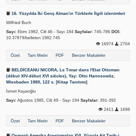
16. Yüzyılda İki Genç Alman'ın Türklerle İlgili izlenimleri
Wilfried Buch
Sayı:
Ekim 1982, Cilt 46 - Sayı 184
Sayfalar:
745-786
DOI:
10.37879/belleten.1982.745
16974
2704
Özet
Tam Metin
PDF
Benzer Makaleler
BELDICEANU NICORA, Le Tımar dans l'Etat Ottoman
(début XIV-début XVI siècles), Yay: Otto Harrosowitz,
Wiesbaden 1980, 122 s. [Kitap Tanıtımı]
İsmet Kayaoğlu
Sayı:
Ağustos 1985, Cilt 49 - Sayı 194
Sayfalar:
391-392
2411
1698
Özet
Tam Metin
PDF
Benzer Makaleler
Osmanlı Amerika Araştırmaları XVI. Yüzyıla Ait Tarih-i