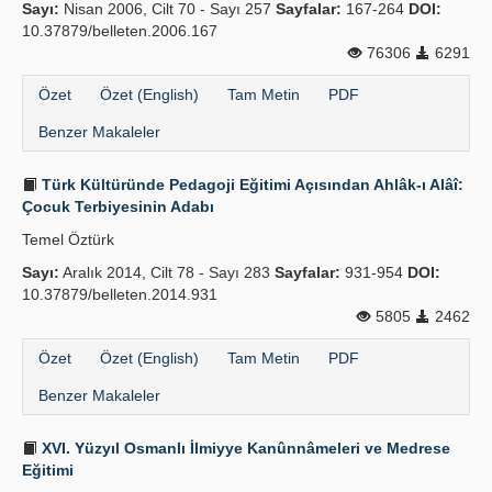
Sayı:
Nisan 2006, Cilt 70 - Sayı 257
Sayfalar:
167-264
DOI:
10.37879/belleten.2006.167
76306
6291
Özet
Özet (English)
Tam Metin
PDF
Benzer Makaleler
Türk Kültüründe Pedagoji Eğitimi Açısından Ahlâk-ı Alâî:
Çocuk Terbiyesinin Adabı
Temel Öztürk
Sayı:
Aralık 2014, Cilt 78 - Sayı 283
Sayfalar:
931-954
DOI:
10.37879/belleten.2014.931
5805
2462
Özet
Özet (English)
Tam Metin
PDF
Benzer Makaleler
XVI. Yüzyıl Osmanlı İlmiyye Kanûnnâmeleri ve Medrese
Eğitimi