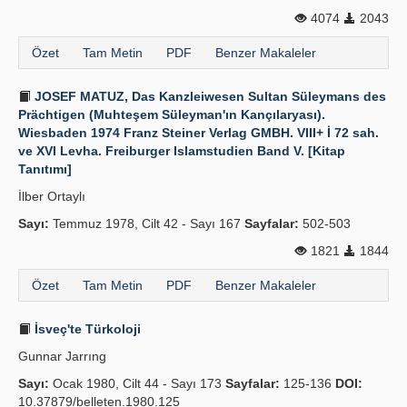
4074
2043
Özet
Tam Metin
PDF
Benzer Makaleler
JOSEF MATUZ, Das Kanzleiwesen Sultan Süleymans des
Prächtigen (Muhteşem Süleyman'ın Kançılaryası).
Wiesbaden 1974 Franz Steiner Verlag GMBH. VIII+ İ 72 sah.
ve XVI Levha. Freiburger Islamstudien Band V. [Kitap
Tanıtımı]
İlber Ortaylı
Sayı:
Temmuz 1978, Cilt 42 - Sayı 167
Sayfalar:
502-503
1821
1844
Özet
Tam Metin
PDF
Benzer Makaleler
İsveç'te Türkoloji
Gunnar Jarrıng
Sayı:
Ocak 1980, Cilt 44 - Sayı 173
Sayfalar:
125-136
DOI:
10.37879/belleten.1980.125