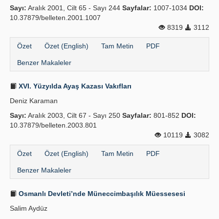
Sayı:
Aralık 2001, Cilt 65 - Sayı 244
Sayfalar:
1007-1034
DOI:
Yayın Politikaları
10.37879/belleten.2001.1007
8319
3112
Kılavuzlar
Özet
Özet (English)
Tam Metin
PDF
İletişim
Benzer Makaleler
XVI. Yüzyılda Ayaş Kazası Vakıfları
Deniz Karaman
Sayı:
Aralık 2003, Cilt 67 - Sayı 250
Sayfalar:
801-852
DOI:
10.37879/belleten.2003.801
10119
3082
Özet
Özet (English)
Tam Metin
PDF
Benzer Makaleler
Osmanlı Devleti’nde Müneccimbaşılık Müessesesi
Salim Aydüz