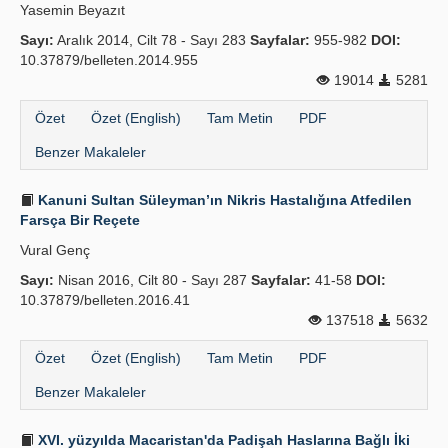
Yasemin Beyazıt
Sayı:
Aralık 2014, Cilt 78 - Sayı 283
Sayfalar:
955-982
DOI:
10.37879/belleten.2014.955
19014
5281
Özet
Özet (English)
Tam Metin
PDF
Benzer Makaleler
Kanuni Sultan Süleyman’ın Nikris Hastalığına Atfedilen
Farsça Bir Reçete
Vural Genç
Sayı:
Nisan 2016, Cilt 80 - Sayı 287
Sayfalar:
41-58
DOI:
10.37879/belleten.2016.41
137518
5632
Özet
Özet (English)
Tam Metin
PDF
Benzer Makaleler
XVI. yüzyılda Macaristan'da Padişah Haslarına Bağlı İki