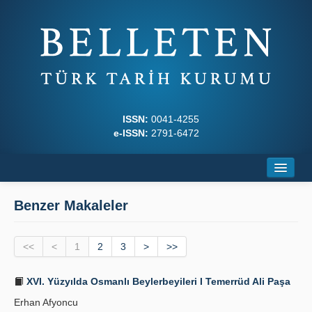
ISSN:
0041-4255
e-ISSN:
2791-6472
Ana Sayfa
Benzer Makaleler
Hakkında
<<
Dergi Kurulları
<
1
2
3
>
>>
Yazım Kuralları
XVI. Yüzyılda Osmanlı Beylerbeyileri I Temerrüd Ali Paşa
Erhan Afyoncu
İlkeler