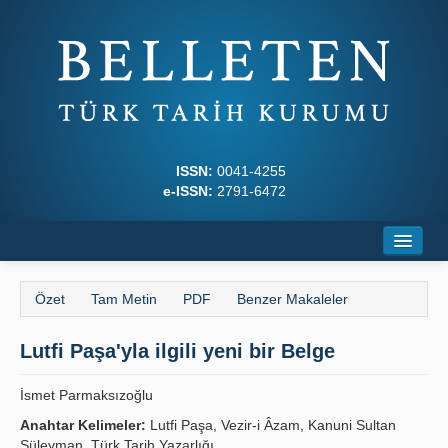
ISSN:
0041-4255
e-ISSN:
2791-6472
Ana Sayfa
Özet
Tam Metin
PDF
Benzer Makaleler
Hakkında
Lutfi Paşa'yla ilgili yeni bir Belge
Dergi Kurulları
Yazım Kuralları
İsmet Parmaksızoğlu
Anahtar Kelimeler:
Lutfi Paşa, Vezir-i Âzam, Kanuni Sultan
İlkeler
Süleyman, Türk Tarih Yazarlığı