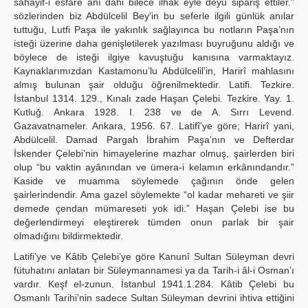
sahayif-i esfare anı dahi bilece ilhak eyle deyü sipariş ettiler.”
sözlerinden biz Abdülcelil Bey’in bu seferle ilgili günlük anılar
tuttuğu, Lutfi Paşa ile yakınlık sağlayınca bu notların Paşa’nın
isteği üzerine daha genişletilerek yazılması buyruğunu aldığı ve
böylece de isteği ilgiye kavuştuğu kanısına varmaktayız.
Kaynaklarımızdan Kastamonu’lu Abdülcelil’in, Harirî mahlasını
almış bulunan şair olduğu öğrenilmektedir. Latifi. Tezkire.
İstanbul 1314. 129., Kınalı zade Haşan Çelebi. Tezkire. Yay. 1.
Kutluğ. Ankara 1928. I. 238 ve de A. Sırrı Levend.
Gazavatnameler. Ankara, 1956. 67. Latifî’ye göre; Harirî yani,
Abdülcelil. Damad Pargah İbrahim Paşa’nın ve Defterdar
İskender Çelebi’nin himayelerine mazhar olmuş, şairlerden biri
olup “bu vaktin ayânından ve ümera-i kelamın erkânındandır.”
Kaside ve muamma söylemede çağının önde gelen
şairlerindendir. Ama gazel söylemekte “ol kadar mehareti ve şiir
demede çendan mümareseti yok idi.” Haşan Çelebi ise bu
değerlendirmeyi eleştirerek tümden onun parlak bir şair
olmadığını bildirmektedir.
Latifi’ye ve Kâtib Çelebi’ye göre Kanunî Sultan Süleyman devri
fütuhatını anlatan bir Süleymannamesi ya da Tarih-i âl-i Osman’ı
vardır. Keşf el-zunun. İstanbul 1941.1.284. Kâtib Çelebi bu
Osmanlı Tarihi’nin sadece Sultan Süleyman devrini ihtiva ettiğini