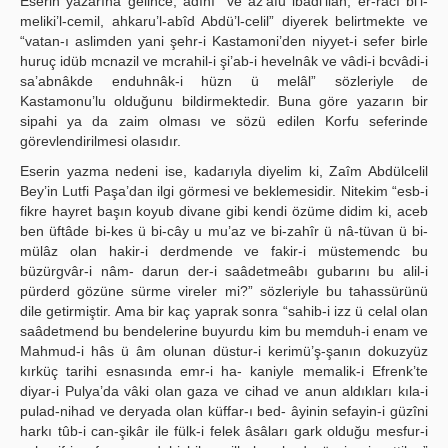
Eserin yazarına gelince; adını “ve az’afu ibadi’llah, er-râcî bi’l-
meliki’l-cemil, ahkaru’l-abîd Abdü’l-celil” diyerek belirtmekte ve
“vatan-ı aslimden yani şehr-i Kastamoni’den niyyet-i sefer birle
huruç idüb mcnazil ve mcrahil-i şi’ab-i hevelnâk ve vâdi-i bcvâdi-i
sa’abnâkde enduhnâk-i hüzn ü melâl” sözleriyle de
Kastamonu’lu olduğunu bildirmektedir. Buna göre yazarın bir
sipahi ya da zaim olması ve sözü edilen Korfu seferinde
görevlendirilmesi olasıdır.
Eserin yazma nedeni ise, kadarıyla diyelim ki, Zaîm Abdülcelil
Bey’in Lutfi Paşa’dan ilgi görmesi ve beklemesidir. Nitekim “esb-i
fikre hayret başın koyub divane gibi kendi özüme didim ki, aceb
ben üftâde bi-kes ü bi-cây u mu’az ve bi-zahîr ü nâ-tüvan ü bi-
mülâz olan hakir-i derdmende ve fakir-i müstemendc bu
büzürgvâr-i nâm- darun der-i saâdetmeâbı gubarını bu alil-i
pürderd gözüne sürme vireler mi?” sözleriyle bu tahassürünü
dile getirmiştir. Ama bir kaç yaprak sonra “sahib-i izz ü celal olan
saâdetmend bu bendelerine buyurdu kim bu memduh-i enam ve
Mahmud-i hâs ü âm olunan düstur-i kerimü’ş-şanın dokuzyüz
kırküç tarihi esnasında emr-i ha- kaniyle memalik-i Efrenk’te
diyar-i Pulya’da vâki olan gaza ve cihad ve anun aldıkları kıla-i
pulad-nihad ve deryada olan küffar-ı bed- âyinin sefayin-i güzîni
harkı tûb-i can-şikâr ile fülk-i felek âsâları gark olduğu mesfur-i