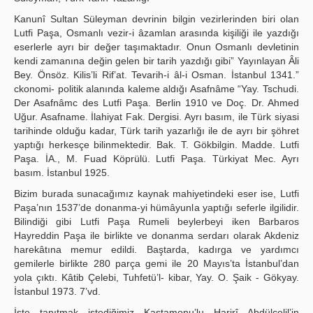
Yayın Politikaları
Kanunî Sultan Süleyman devrinin bilgin vezirlerinden biri olan
Lutfi Paşa, Osmanlı vezir-i âzamlan arasında kişiliği ile yazdığı
Kılavuzlar
eserlerle ayrı bir değer taşımaktadır. Onun Osmanlı devletinin
kendi zamanına değin gelen bir tarih yazdığı gibi” Yayınlayan Âli
İletişim
Bey. Önsöz. Kilis’li Rif’at. Tevarih-i âl-i Osman. İstanbul 1341.”
ckonomi- politik alanında kaleme aldığı Asafnâme “Yay. Tschudi.
Der Asafnâmc des Lutfi Paşa. Berlin 1910 ve Doç. Dr. Ahmed
Uğur. Asafname. İlahiyat Fak. Dergisi. Ayrı basım, ile Türk siyasi
tarihinde olduğu kadar, Türk tarih yazarlığı ile de ayrı bir şöhret
yaptığı herkesçe bilinmektedir. Bak. T. Gökbilgin. Madde. Lutfi
Paşa. İA., M. Fuad Köprülü. Lutfi Paşa. Türkiyat Mec. Ayrı
basım. İstanbul 1925.
Bizim burada sunacağımız kaynak mahiyetindeki eser ise, Lutfi
Paşa’nın 1537’de donanma-yi hümâyunla yaptığı seferle ilgilidir.
Bilindiği gibi Lutfi Paşa Rumeli beylerbeyi iken Barbaros
Hayreddin Paşa ile birlikte ve donanma serdarı olarak Akdeniz
harekâtına memur edildi. Baştarda, kadırga ve yardımcı
gemilerle birlikte 280 parça gemi ile 20 Mayıs’ta İstanbul’dan
yola çıktı. Kâtib Çelebi, Tuhfetü’l- kibar, Yay. O. Şaik - Gökyay.
İstanbul 1973. 7’vd.
İşte tanıtmak istediğimiz Kastamonu’lu Harirî Abdülcelil’in