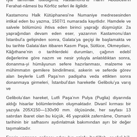
Ferahat-nâmesi bu Körföz seferi ile ilgilidir.
Kastamonu Halk Kütüphanesi’ne Numaniye medresesinden
intikal eden bu yazma, 1507/1 numarada kayıtlıdır. Hamdele ve
salvele bölümünü ihtiva eden birinci yaprağı düşmüştür. 2a
yaprağından devam eden eser, yazarının Kastamonu’dan
İstanbul’a gelişinden sonra, Galata’ya geçişi ile başlamakta ve
bu tarihte Galata’dan itibaren Kasım Paşa, Sütlüce, Okmeydanı,
Kâğıthane’nin o tarihlerdeki durumları, çağının edebî
değerlerine göre nazım ve nesir yoluyla anlatıldıktan sonra,
donanma-yi hümâyunun sefere hazırlanması, malzeme ve
mühimmatın gemilere bindirilmesi, askerin ve seferde görev
alan beylerle Lutfi Paşa’nın padişaha veda ettikten sonra
donanmaya girmeleri, İstanbul’dan hareketle Gelibolu’ya varış
ve
Gelibolu’dan hareket, Lutfi Paşa’nın Pulya (Puglia) diyarında
aldığı hisarlar bölümlerinden oluşmaktadır. Divanî kırması bir
yazıyla 205X150—130x90 mm. ölçüsünde, her sayfası 13
satırdan ibaret olan bu küçük, 46 yapraklık zafernâme, Osmanlı
tarihinin bir safhasını aydınlatmak bakımından ayrı bir değer
taşımaktadır.