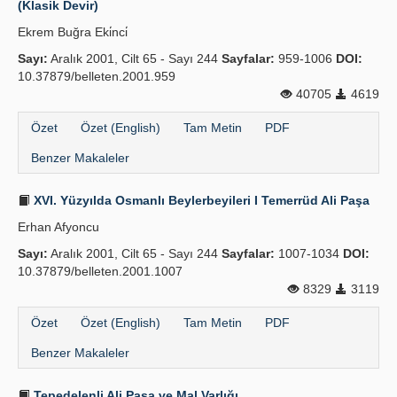
(Klasik Devir)
Yayın Politikaları
Ekrem Buğra Eki̇nci̇
Sayı:
Kılavuzlar
Aralık 2001, Cilt 65 - Sayı 244
Sayfalar:
959-1006
DOI:
10.37879/belleten.2001.959
İletişim
40705
4619
Özet
Özet (English)
Tam Metin
PDF
Benzer Makaleler
XVI. Yüzyılda Osmanlı Beylerbeyileri I Temerrüd Ali Paşa
Erhan Afyoncu
Sayı:
Aralık 2001, Cilt 65 - Sayı 244
Sayfalar:
1007-1034
DOI:
10.37879/belleten.2001.1007
8329
3119
Özet
Özet (English)
Tam Metin
PDF
Benzer Makaleler
Tepedelenli Ali Paşa ve Mal Varlığı