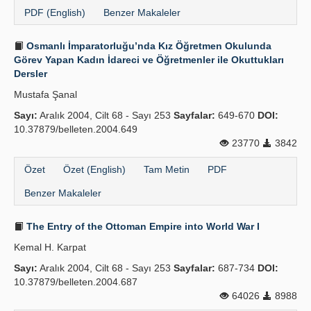
PDF (English)
Benzer Makaleler
Osmanlı İmparatorluğu’nda Kız Öğretmen Okulunda
Görev Yapan Kadın İdareci ve Öğretmenler ile Okuttukları
Dersler
Mustafa Şanal
Sayı:
Aralık 2004, Cilt 68 - Sayı 253
Sayfalar:
649-670
DOI:
10.37879/belleten.2004.649
23770
3842
Özet
Özet (English)
Tam Metin
PDF
Benzer Makaleler
The Entry of the Ottoman Empire into World War I
Kemal H. Karpat
Sayı:
Aralık 2004, Cilt 68 - Sayı 253
Sayfalar:
687-734
DOI:
10.37879/belleten.2004.687
64026
8988