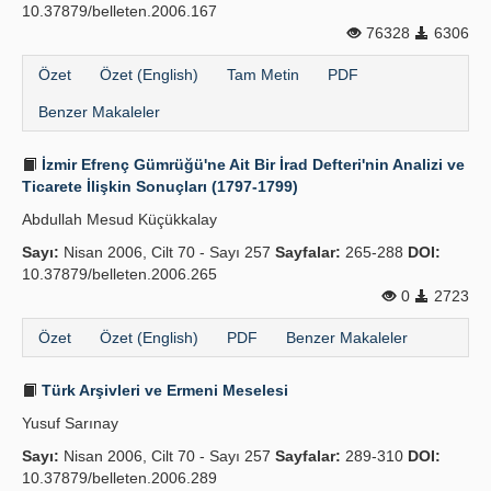
10.37879/belleten.2006.167
76328
6306
Özet
Özet (English)
Tam Metin
PDF
Benzer Makaleler
İzmir Efrenç Gümrüğü'ne Ait Bir İrad Defteri'nin Analizi ve
Ticarete İlişkin Sonuçları (1797-1799)
Abdullah Mesud Küçükkalay
Sayı:
Nisan 2006, Cilt 70 - Sayı 257
Sayfalar:
265-288
DOI:
10.37879/belleten.2006.265
0
2723
Özet
Özet (English)
PDF
Benzer Makaleler
Türk Arşivleri ve Ermeni Meselesi
Yusuf Sarınay
Sayı:
Nisan 2006, Cilt 70 - Sayı 257
Sayfalar:
289-310
DOI:
10.37879/belleten.2006.289