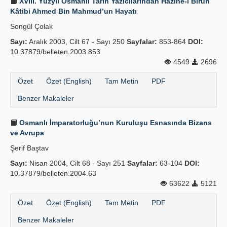
XVIII. Yüzyıl Osmanlı Tarih Yazıcılarından Hazine-i Birûn
Kâtibi Ahmed Bin Mahmud’un Hayatı
Songül Çolak
Sayı:
Aralık 2003, Cilt 67 - Sayı 250
Sayfalar:
853-864
DOI:
10.37879/belleten.2003.853
4549
2696
Özet
Özet (English)
Tam Metin
PDF
Benzer Makaleler
Osmanlı İmparatorluğu’nun Kuruluşu Esnasında Bizans
ve Avrupa
Şerif Baştav
Sayı:
Nisan 2004, Cilt 68 - Sayı 251
Sayfalar:
63-104
DOI:
10.37879/belleten.2004.63
63622
5121
Özet
Özet (English)
Tam Metin
PDF
Benzer Makaleler