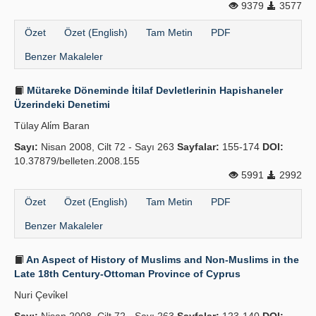
9379
3577
Özet
Özet (English)
Tam Metin
PDF
Benzer Makaleler
Mütareke Döneminde İtilaf Devletlerinin Hapishaneler
Üzerindeki Denetimi
Tülay Ali̇m Baran
Sayı:
Nisan 2008, Cilt 72 - Sayı 263
Sayfalar:
155-174
DOI:
10.37879/belleten.2008.155
5991
2992
Özet
Özet (English)
Tam Metin
PDF
Benzer Makaleler
An Aspect of History of Muslims and Non-Muslims in the
Late 18th Century-Ottoman Province of Cyprus
Nuri Çevi̇kel