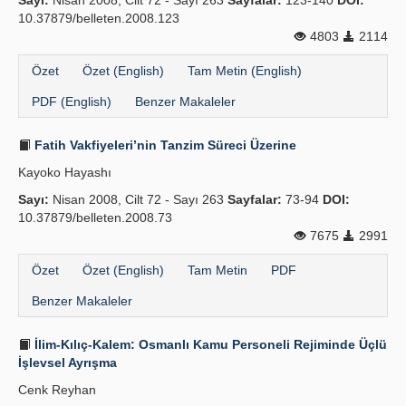
Sayı:
Nisan 2008, Cilt 72 - Sayı 263
Sayfalar:
123-140
DOI:
10.37879/belleten.2008.123
4803
2114
Özet
Özet (English)
Tam Metin (English)
PDF (English)
Benzer Makaleler
Fatih Vakfiyeleri’nin Tanzim Süreci Üzerine
Kayoko Hayashı
Sayı:
Nisan 2008, Cilt 72 - Sayı 263
Sayfalar:
73-94
DOI:
10.37879/belleten.2008.73
7675
2991
Özet
Özet (English)
Tam Metin
PDF
Benzer Makaleler
İlim-Kılıç-Kalem: Osmanlı Kamu Personeli Rejiminde Üçlü
İşlevsel Ayrışma
Cenk Reyhan