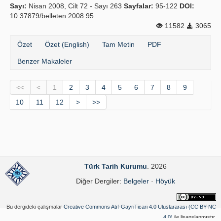
Sayı:
Nisan 2008, Cilt 72 - Sayı 263
Sayfalar:
95-122
DOI:
10.37879/belleten.2008.95
11582
3065
Özet
Özet (English)
Tam Metin
PDF
Benzer Makaleler
<<
<
1
2
3
4
5
6
7
8
9
10
11
12
>
>>
Türk Tarih Kurumu
. 2026
Diğer Dergiler:
Belgeler
·
Höyük
Bu dergideki çalışmalar
Creative Commons Atıf-GayriTicari 4.0 Uluslararası (CC BY-NC
4.0)
ile lisanslanmıştır.