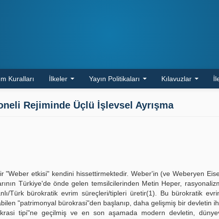
m Kuralları
İlkeler
Yayın Politikaları
Kılavuzlar
İl
neli Rejiminde Üçlü İşlevsel Ayrışma
bir "Weber etkisi" kendini hissettirmektedir. Weber'in (ve Weberyen Eise
arının Türkiye'de önde gelen temsilcilerinden Metin Heper, rasyonali
Türk bürokratik evrim süreçleri/tipleri üretir(1). Bu bürokratik evri
abilen "patrimonyal bürokrasi"den başlanıp, daha gelişmiş bir devletin iht
okrasi tipi"ne geçilmiş ve en son aşamada modern devletin, dünyev