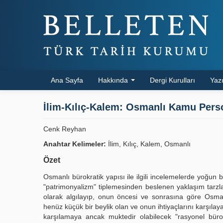
Ana Sayfa
Hakkında
Dergi Kurulları
Yazı
İlim-Kılıç-Kalem: Osmanlı Kamu Perso
Cenk Reyhan
Anahtar Kelimeler:
İlim, Kılıç, Kalem, Osmanlı
Özet
Osmanlı bürokratik yapısı ile ilgili incelemelerde yoğun 
"patrimonyalizm" tiplemesinden beslenen yaklaşım tarzl
olarak algılayıp, onun öncesi ve sonrasına göre Osmanlı/
henüz küçük bir beylik olan ve onun ihtiyaçlarını karşılay
karşılamaya ancak muktedir olabilecek "rasyonel bür