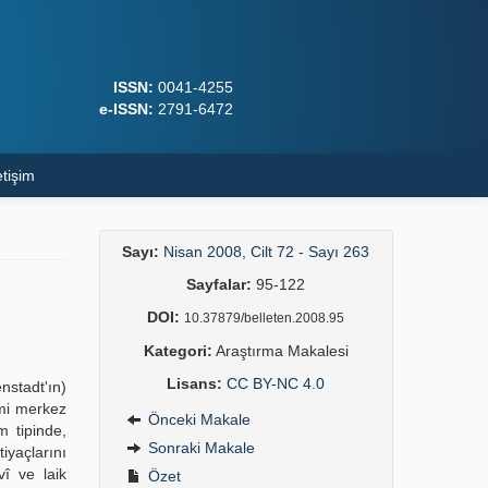
ISSN:
0041-4255
e-ISSN:
2791-6472
etişim
Sayı:
Nisan 2008, Cilt 72 - Sayı 263
Sayfalar:
95-122
DOI:
10.37879/belleten.2008.95
Kategori:
Araştırma Makalesi
Lisans:
CC BY-NC 4.0
nstadt'ın)
zmi merkez
Önceki Makale
m tipinde,
Sonraki Makale
iyaçlarını
î ve laik
Özet