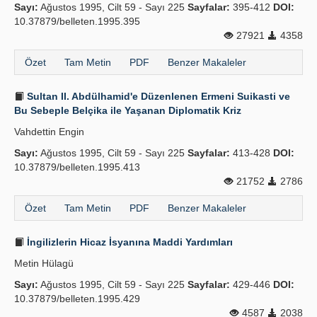
Sayı:
Ağustos 1995, Cilt 59 - Sayı 225
Sayfalar:
395-412
DOI:
10.37879/belleten.1995.395
27921
4358
Özet
Tam Metin
PDF
Benzer Makaleler
Sultan II. Abdülhamid'e Düzenlenen Ermeni Suikasti ve
Bu Sebeple Belçika ile Yaşanan Diplomatik Kriz
Vahdettin Engin
Sayı:
Ağustos 1995, Cilt 59 - Sayı 225
Sayfalar:
413-428
DOI:
10.37879/belleten.1995.413
21752
2786
Özet
Tam Metin
PDF
Benzer Makaleler
İngilizlerin Hicaz İsyanına Maddi Yardımları
Metin Hülagü
Sayı:
Ağustos 1995, Cilt 59 - Sayı 225
Sayfalar:
429-446
DOI:
10.37879/belleten.1995.429
4587
2038