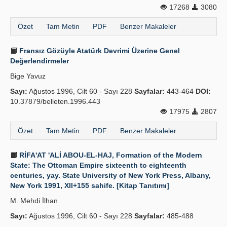
17268
3080
Özet
Tam Metin
PDF
Benzer Makaleler
Fransız Gözüyle Atatürk Devrimi Üzerine Genel
Değerlendirmeler
Bige Yavuz
Sayı:
Ağustos 1996, Cilt 60 - Sayı 228
Sayfalar:
443-464
DOI:
10.37879/belleten.1996.443
17975
2807
Özet
Tam Metin
PDF
Benzer Makaleler
RİFA'AT 'ALİ ABOU-EL-HAJ, Formation of the Modern
State: The Ottoman Empire sixteenth to eighteenth
centuries, yay. State University of New York Press, Albany,
New York 1991, XII+155 sahife. [Kitap Tanıtımı]
M. Mehdi İlhan
Sayı:
Ağustos 1996, Cilt 60 - Sayı 228
Sayfalar:
485-488