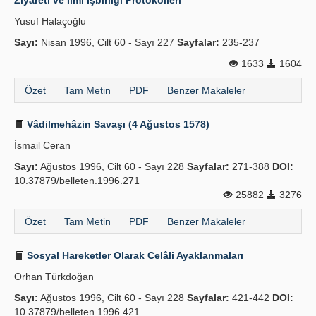
Ziyareti ve İlmî İşbirliği Protokolleri
Yusuf Halaçoğlu
Sayı:
Nisan 1996, Cilt 60 - Sayı 227
Sayfalar:
235-237
1633
1604
Özet
Tam Metin
PDF
Benzer Makaleler
Vâdilmehâzin Savaşı (4 Ağustos 1578)
İsmail Ceran
Sayı:
Ağustos 1996, Cilt 60 - Sayı 228
Sayfalar:
271-388
DOI:
10.37879/belleten.1996.271
25882
3276
Özet
Tam Metin
PDF
Benzer Makaleler
Sosyal Hareketler Olarak Celâli Ayaklanmaları
Orhan Türkdoğan
Sayı:
Ağustos 1996, Cilt 60 - Sayı 228
Sayfalar:
421-442
DOI:
10.37879/belleten.1996.421