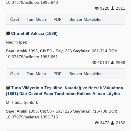
10.37879/belleten.1995.643
9220
2311
Özet
Tam Metin
PDF
Benzer Makaleler
Churchill Vak'ası (1836)
Nedim İpek
Sayı:
Aralık 1995, Cilt 59 - Sayı 226
Sayfalar:
661-714
DOI:
10.37879/belleten.1995.661
10101
2966
Özet
Tam Metin
PDF
Benzer Makaleler
Tuna Vilâyetinin Teşkîline, Karadağ ve Hersek Vukuâtına
(1861) Dâir Cevdet Paşa Tarafından Kaleme Alınan Lâyiha
M. Hüdai Şentürk
Sayı:
Aralık 1995, Cilt 59 - Sayı 226
Sayfalar:
715-738
DOI:
10.37879/belleten.1995.715
3472
2132