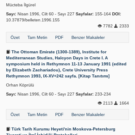
Mücteba İlgürel
Sayı:
Nisan 1996, Cilt 60 - Sayı 227
Sayfalar:
155-164
DOI:
10.37879/belleten.1996.155
7782
2333
Özet
Tam Metin
PDF
Benzer Makaleler
The Ottoman Emirate (1300-1389), Institute for
Mediterranean Studies, Halcyon Days in Crete I. A
symposium held in Rethymnon 11-13 January 1991 (edited
by Elizabeth Zachariadou), Crete University Press
Rethymnon 1993, IX-XV+242 sayfa. [Kitap Tanıtımı]
Orhan Köprülü
Sayı:
Nisan 1996, Cilt 60 - Sayı 227
Sayfalar:
233-234
2113
1664
Özet
Tam Metin
PDF
Benzer Makaleler
Türk Tarih Kurumu Heyeti'nin Moskova-Petersburg