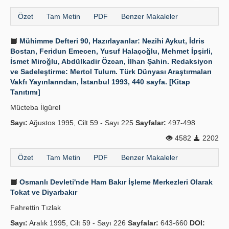
Özet
Tam Metin
PDF
Benzer Makaleler
Mühimme Defteri 90, Hazırlayanlar: Nezihi Aykut, İdris
Bostan, Feridun Emecen, Yusuf Halaçoğlu, Mehmet İpşirli,
İsmet Miroğlu, Abdülkadir Özcan, İlhan Şahin. Redaksiyon
ve Sadeleştirme: Mertol Tulum. Türk Dünyası Araştırmaları
Vakfı Yayınlarından, İstanbul 1993, 440 sayfa. [Kitap
Tanıtımı]
Mücteba İlgürel
Sayı:
Ağustos 1995, Cilt 59 - Sayı 225
Sayfalar:
497-498
4582
2202
Özet
Tam Metin
PDF
Benzer Makaleler
Osmanlı Devleti'nde Ham Bakır İşleme Merkezleri Olarak
Tokat ve Diyarbakır
Fahrettin Tızlak
Sayı:
Aralık 1995, Cilt 59 - Sayı 226
Sayfalar:
643-660
DOI: