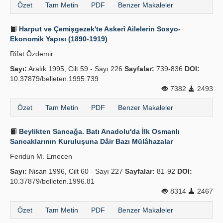
Özet
Tam Metin
PDF
Benzer Makaleler
Harput ve Çemişgezek'te Askerî Ailelerin Sosyo-
Ekonomik Yapısı (1890-1919)
Rifat Özdemir
Sayı:
Aralık 1995, Cilt 59 - Sayı 226
Sayfalar:
739-836
DOI:
10.37879/belleten.1995.739
7382
2493
Özet
Tam Metin
PDF
Benzer Makaleler
Beylikten Sancağa. Batı Anadolu'da İlk Osmanlı
Sancaklarının Kuruluşuna Dâir Bazı Mülâhazalar
Feridun M. Emecen
Sayı:
Nisan 1996, Cilt 60 - Sayı 227
Sayfalar:
81-92
DOI:
10.37879/belleten.1996.81
8314
2467
Özet
Tam Metin
PDF
Benzer Makaleler