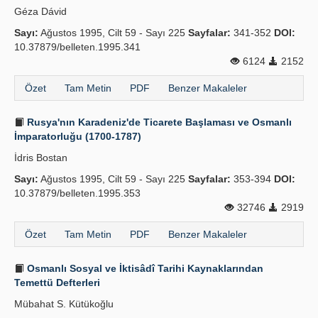
Géza Dávid
Yayın Politikaları
Sayı:
Ağustos 1995, Cilt 59 - Sayı 225
Sayfalar:
341-352
DOI:
10.37879/belleten.1995.341
Kılavuzlar
6124
2152
İletişim
Özet
Tam Metin
PDF
Benzer Makaleler
Rusya'nın Karadeniz'de Ticarete Başlaması ve Osmanlı
İmparatorluğu (1700-1787)
İdris Bostan
Sayı:
Ağustos 1995, Cilt 59 - Sayı 225
Sayfalar:
353-394
DOI:
10.37879/belleten.1995.353
32746
2919
Özet
Tam Metin
PDF
Benzer Makaleler
Osmanlı Sosyal ve İktisâdî Tarihi Kaynaklarından
Temettü Defterleri
Mübahat S. Kütükoğlu