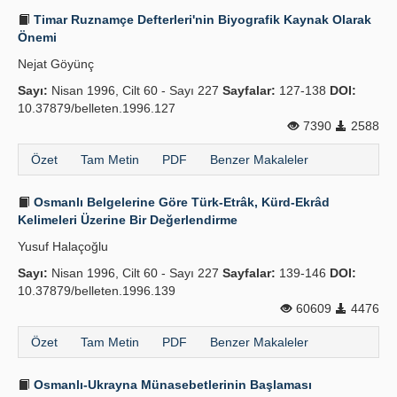
Timar Ruznamçe Defterleri'nin Biyografik Kaynak Olarak
Önemi
Nejat Göyünç
Sayı:
Nisan 1996, Cilt 60 - Sayı 227
Sayfalar:
127-138
DOI:
10.37879/belleten.1996.127
7390
2588
Özet
Tam Metin
PDF
Benzer Makaleler
Osmanlı Belgelerine Göre Türk-Etrâk, Kürd-Ekrâd
Kelimeleri Üzerine Bir Değerlendirme
Yusuf Halaçoğlu
Sayı:
Nisan 1996, Cilt 60 - Sayı 227
Sayfalar:
139-146
DOI:
10.37879/belleten.1996.139
60609
4476
Özet
Tam Metin
PDF
Benzer Makaleler
Osmanlı-Ukrayna Münasebetlerinin Başlaması