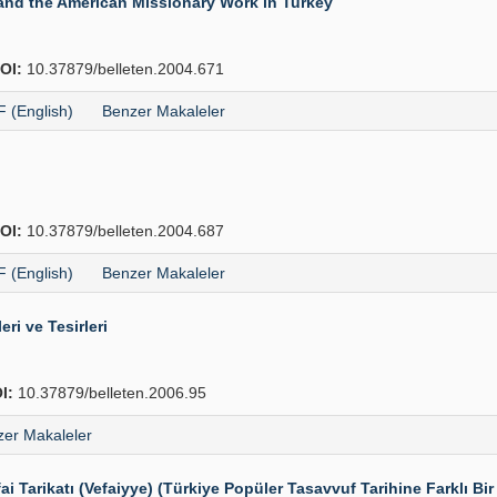
 and the American Missionary Work in Turkey
OI:
10.37879/belleten.2004.671
 (English)
Benzer Makaleler
OI:
10.37879/belleten.2004.687
 (English)
Benzer Makaleler
ri ve Tesirleri
I:
10.37879/belleten.2006.95
er Makaleler
 Tarikatı (Vefaiyye) (Türkiye Popüler Tasavvuf Tarihine Farklı Bir