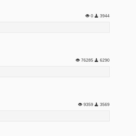
0
3944
76285
6290
9359
3569