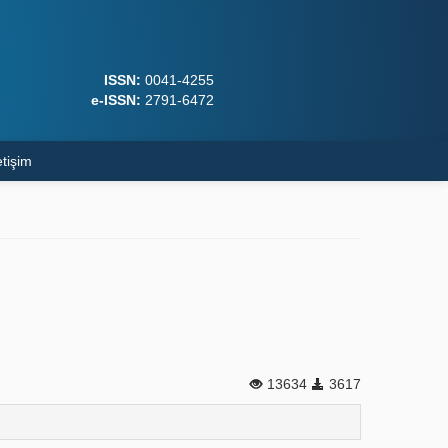
ISSN:
0041-4255
e-ISSN:
2791-6472
etişim
13634
3617