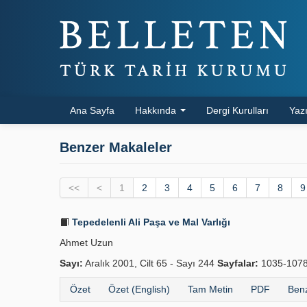
Ana Sayfa
Hakkında
Dergi Kurulları
Yazı
Benzer Makaleler
<<
<
1
2
3
4
5
6
7
8
9
Tepedelenli Ali Paşa ve Mal Varlığı
Ahmet Uzun
Sayı:
Aralık 2001, Cilt 65 - Sayı 244
Sayfalar:
1035-107
Özet
Özet (English)
Tam Metin
PDF
Benz