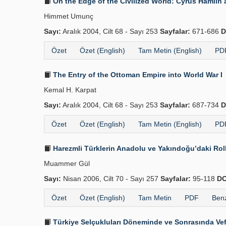
On the Edge of the Civilized World: Cyrus Hamlin
Himmet Umunç
Sayı:
Aralık 2004, Cilt 68 - Sayı 253
Sayfalar:
671-686
D
Özet
Özet (English)
Tam Metin (English)
PDF
The Entry of the Ottoman Empire into World War I
Kemal H. Karpat
Sayı:
Aralık 2004, Cilt 68 - Sayı 253
Sayfalar:
687-734
D
Özet
Özet (English)
Tam Metin (English)
PDF
Harezmli Türklerin Anadolu ve Yakındoğu’daki Rolle
Muammer Gül
Sayı:
Nisan 2006, Cilt 70 - Sayı 257
Sayfalar:
95-118
DO
Özet
Özet (English)
Tam Metin
PDF
Benz
Türkiye Selçukluları Döneminde ve Sonrasında Vefai