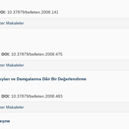
OI:
10.37879/belleten.2008.141
er Makaleler
2
DOI:
10.37879/belleten.2008.475
er Makaleler
ları ve Damgalarına Dâir Bir Değerlendirme
0
DOI:
10.37879/belleten.2008.483
er Makaleler
leşme