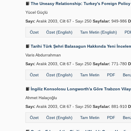
The Uneasy Relationship: Turkey's Foreign Policy
Yücel Güçlü
Sayı:
Aralık 2003, Cilt 67 - Sayı 250
Sayfalar:
949-986
D
Özet
Özet (English)
Tam Metin (English)
PDF
Tarihi Türk Şehri Balasagun Hakkında Yeni İncele
Varis Abdurrahman
Sayı:
Aralık 2003, Cilt 67 - Sayı 250
Sayfalar:
771-780
D
Özet
Özet (English)
Tam Metin
PDF
Benz
İngiliz Konsolosu Longworth'a Göre Trabzon Vilay
Ahmet Halaçoğlu
Sayı:
Aralık 2003, Cilt 67 - Sayı 250
Sayfalar:
881-910
D
Özet
Özet (English)
Tam Metin
PDF
Benz