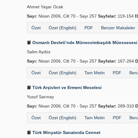
Ahmet Yaşar Ocak
Sayı:
Nisan 2006, Cilt 70 - Sayı 257
Sayfalar:
119-154
D
Özet
Özet (English)
PDF
Benzer Makaleler
Osmanlı Devleti’nde Müneccimbaşılık Müessesesi
Salim Aydüz
Sayı:
Nisan 2006, Cilt 70 - Sayı 257
Sayfalar:
167-264
D
Özet
Özet (English)
Tam Metin
PDF
Benz
Türk Arşivleri ve Ermeni Meselesi
Yusuf Sarınay
Sayı:
Nisan 2006, Cilt 70 - Sayı 257
Sayfalar:
289-310
D
Özet
Özet (English)
Tam Metin
PDF
Benz
Türk Minyatür Sanatında Cennet