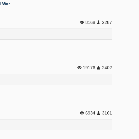
d War
8168
2287
19176
2402
6934
3161