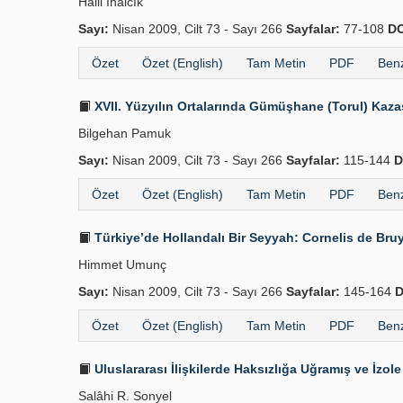
Halil İnalcık
Sayı:
Nisan 2009, Cilt 73 - Sayı 266
Sayfalar:
77-108
DO
Özet
Özet (English)
Tam Metin
PDF
Benz
XVII. Yüzyılın Ortalarında Gümüşhane (Torul) Kaza
Bilgehan Pamuk
Sayı:
Nisan 2009, Cilt 73 - Sayı 266
Sayfalar:
115-144
D
Özet
Özet (English)
Tam Metin
PDF
Benz
Türkiye’de Hollandalı Bir Seyyah: Cornelis de Bru
Himmet Umunç
Sayı:
Nisan 2009, Cilt 73 - Sayı 266
Sayfalar:
145-164
D
Özet
Özet (English)
Tam Metin
PDF
Benz
Uluslararası İlişkilerde Haksızlığa Uğramış ve İzole 
Salâhi R. Sonyel