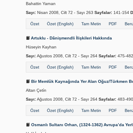
Bahattin Yaman
Sayı:
Nisan 2008, Cilt 72 - Sayı 263
Sayfalar:
141-154
D
Özet
Özet (English)
Tam Metin
PDF
Benz
Artuklu - Dânişmendli İlişkileri Hakkında
Hüseyin Kayhan
Sayı:
Ağustos 2008, Cilt 72 - Sayı 264
Sayfalar:
475-48
Özet
Özet (English)
Tam Metin
PDF
Benz
Bir Memlûk Kaynağında Yer Alan Oğuz/Türkmen Boy
Altan Çeti̇n
Sayı:
Ağustos 2008, Cilt 72 - Sayı 264
Sayfalar:
483-49
Özet
Özet (English)
Tam Metin
PDF
Benz
Osmanlı Sultanı Orhan, (1324-1362) Avrupa’da Yer