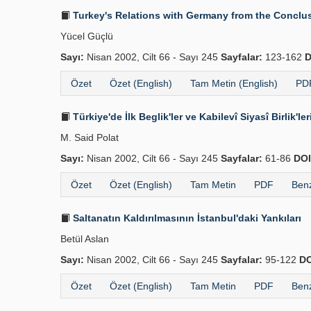
Turkey's Relations with Germany from the Conclus
Yücel Güçlü
Sayı:
Nisan 2002, Cilt 66 - Sayı 245
Sayfalar:
123-162
D
Özet
Özet (English)
Tam Metin (English)
PDF
Türkiye'de İlk Beglik'ler ve Kabilevî Siyasî Birlik'le
M. Said Polat
Sayı:
Nisan 2002, Cilt 66 - Sayı 245
Sayfalar:
61-86
DOI
Özet
Özet (English)
Tam Metin
PDF
Benz
Saltanatın Kaldırılmasının İstanbul'daki Yankıları
Betül Aslan
Sayı:
Nisan 2002, Cilt 66 - Sayı 245
Sayfalar:
95-122
DO
Özet
Özet (English)
Tam Metin
PDF
Benz