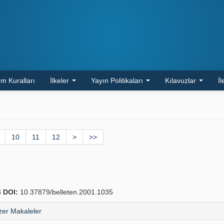
m Kuralları
İlkeler
Yayın Politikaları
Kılavuzlar
İl
10
11
12
>
>>
8
DOI:
10.37879/belleten.2001.1035
er Makaleler