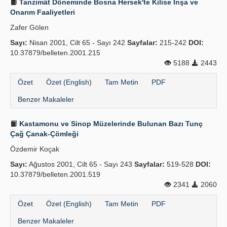
Tanzimât Döneminde Bosna Hersek'te Kilise İnşa ve
Onarım Faaliyetleri
Zafer Gölen
Sayı:
Nisan 2001, Cilt 65 - Sayı 242
Sayfalar:
215-242
DOI:
10.37879/belleten.2001.215
5188
2443
Özet
Özet (English)
Tam Metin
PDF
Benzer Makaleler
Kastamonu ve Sinop Müzelerinde Bulunan Bazı Tunç
Çağ Çanak-Çömleği
Özdemir Koçak
Sayı:
Ağustos 2001, Cilt 65 - Sayı 243
Sayfalar:
519-528
DOI:
10.37879/belleten.2001.519
2341
2060
Özet
Özet (English)
Tam Metin
PDF
Benzer Makaleler