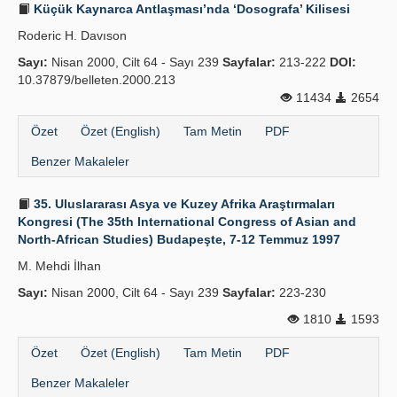
Küçük Kaynarca Antlaşması’nda ‘Dosografa’ Kilisesi
Roderic H. Davıson
Sayı:
Nisan 2000, Cilt 64 - Sayı 239
Sayfalar:
213-222
DOI:
10.37879/belleten.2000.213
11434
2654
Özet
Özet (English)
Tam Metin
PDF
Benzer Makaleler
35. Uluslararası Asya ve Kuzey Afrika Araştırmaları
Kongresi (The 35th International Congress of Asian and
North-African Studies) Budapeşte, 7-12 Temmuz 1997
M. Mehdi İlhan
Sayı:
Nisan 2000, Cilt 64 - Sayı 239
Sayfalar:
223-230
1810
1593
Özet
Özet (English)
Tam Metin
PDF
Benzer Makaleler