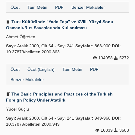
Özet
Tam Metin
PDF
Benzer Makaleler
Türk Kültüründe "Yada Taşı" ve XVIII. Yüzyıl Sonu
Osmanlı-Rus Savaşlarında Kullanılması
Ahmet Öğreten
Sayı:
Aralık 2000, Cilt 64 - Sayı 241
Sayfalar:
863-900
DOI:
10.37879/belleten.2000.863
104958
5272
Özet
Özet (English)
Tam Metin
PDF
Benzer Makaleler
The Basic Principles and Practices of the Turkish
Foreign Policy Under Atatürk
Yücel Güçlü
Sayı:
Aralık 2000, Cilt 64 - Sayı 241
Sayfalar:
949-968
DOI:
10.37879/belleten.2000.949
16839
3583