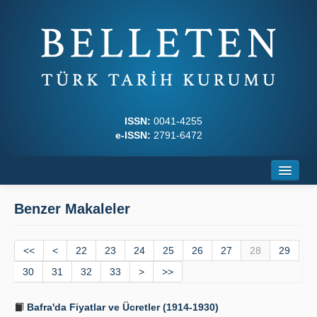
ISSN:
0041-4255
e-ISSN:
2791-6472
Ana Sayfa
Benzer Makaleler
Hakkında
<<
Dergi Kurulları
<
22
23
24
25
26
27
28
29
30
31
32
33
>
>>
Yazım Kuralları
Bafra'da Fiyatlar ve Ücretler (1914-1930)
İlkeler