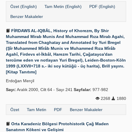
Özet (English)
Tam Metin (English)
PDF (English)
Benzer Makaleler
FİRDAWS AL-IQBĀL, History of Khorezm, By Shir
Muhammad Mirab Munis And Muhammad Rıza Mirab Agahi,
Translated from Chaghatay and Annotated by Yuri Bregel
(Şîr Muhammed Mîrâb Munis ve Muhammed Rıza Mîrâb
Agahî, Firdevs el-İkbâl, Harezm Tarihi, Çağatayca'dan
tercüme eden ve notlayan Yuri Bregel), Leiden-Boston-Köln
1999 (LXXVII+718 s.- iki soy kütüğü - üç harita), Brill yayını.
[Kitap Tanıtımı]
Erdoğan Merçil
Sayı:
Aralık 2000, Cilt 64 - Sayı 241
Sayfalar:
977-982
2268
1880
Özet
Tam Metin
PDF
Benzer Makaleler
Orta Karadeniz Bölgesi Protohistorik Çağ Maden
Sanatının Kökeni ve Gelişimi