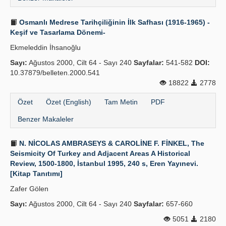
Osmanlı Medrese Tarihçiliğinin İlk Safhası (1916-1965) -
Keşif ve Tasarlama Dönemi-
Ekmeleddin İhsanoğlu
Sayı:
Ağustos 2000, Cilt 64 - Sayı 240
Sayfalar:
541-582
DOI:
10.37879/belleten.2000.541
18822
2778
Özet
Özet (English)
Tam Metin
PDF
Benzer Makaleler
N. NİCOLAS AMBRASEYS & CAROLİNE F. FİNKEL, The
Seismicity Of Turkey and Adjacent Areas A Historical
Review, 1500-1800, İstanbul 1995, 240 s, Eren Yayınevi.
[Kitap Tanıtımı]
Zafer Gölen
Sayı:
Ağustos 2000, Cilt 64 - Sayı 240
Sayfalar:
657-660
5051
2180