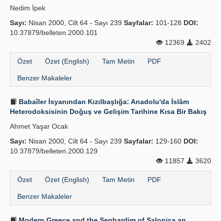
Nedim İpek
Yayın Politikaları
Sayı:
Nisan 2000, Cilt 64 - Sayı 239
Sayfalar:
101-128
DOI:
10.37879/belleten.2000.101
Kılavuzlar
12369
2402
İletişim
Özet
Özet (English)
Tam Metin
PDF
Benzer Makaleler
Babaîler İsyanından Kızılbaşlığa: Anadolu'da İslâm
Heterodoksisinin Doğuş ve Gelişim Tarihine Kısa Bir Bakış
Ahmet Yaşar Ocak
Sayı:
Nisan 2000, Cilt 64 - Sayı 239
Sayfalar:
129-160
DOI:
10.37879/belleten.2000.129
11857
3620
Özet
Özet (English)
Tam Metin
PDF
Benzer Makaleler
Modern Greece and the Sephardim of Salonica an