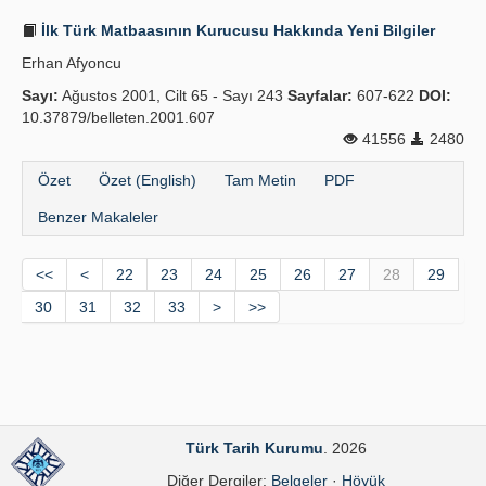
İlk Türk Matbaasının Kurucusu Hakkında Yeni Bilgiler
Erhan Afyoncu
Sayı:
Ağustos 2001, Cilt 65 - Sayı 243
Sayfalar:
607-622
DOI:
10.37879/belleten.2001.607
41556
2480
Özet
Özet (English)
Tam Metin
PDF
Benzer Makaleler
<<
<
22
23
24
25
26
27
28
29
30
31
32
33
>
>>
Türk Tarih Kurumu
. 2026
Diğer Dergiler:
Belgeler
·
Höyük