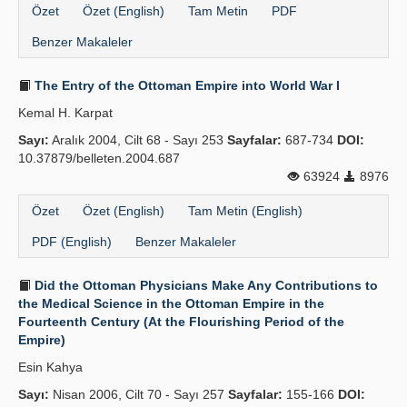
Özet
Özet (English)
Tam Metin
PDF
Benzer Makaleler
The Entry of the Ottoman Empire into World War I
Kemal H. Karpat
Sayı:
Aralık 2004, Cilt 68 - Sayı 253
Sayfalar:
687-734
DOI:
10.37879/belleten.2004.687
63924
8976
Özet
Özet (English)
Tam Metin (English)
PDF (English)
Benzer Makaleler
Did the Ottoman Physicians Make Any Contributions to
the Medical Science in the Ottoman Empire in the
Fourteenth Century (At the Flourishing Period of the
Empire)
Esin Kahya
Sayı:
Nisan 2006, Cilt 70 - Sayı 257
Sayfalar:
155-166
DOI: