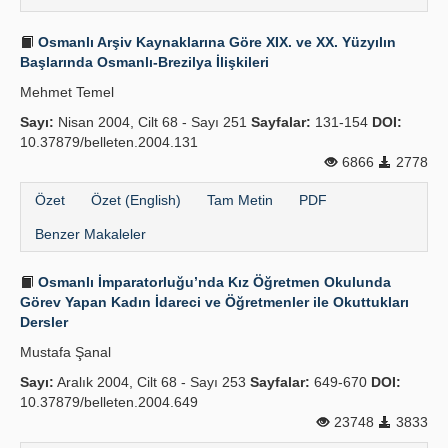
Osmanlı Arşiv Kaynaklarına Göre XIX. ve XX. Yüzyılın
Başlarında Osmanlı-Brezilya İlişkileri
Mehmet Temel
Sayı:
Nisan 2004, Cilt 68 - Sayı 251
Sayfalar:
131-154
DOI:
10.37879/belleten.2004.131
6866
2778
Özet
Özet (English)
Tam Metin
PDF
Benzer Makaleler
Osmanlı İmparatorluğu’nda Kız Öğretmen Okulunda
Görev Yapan Kadın İdareci ve Öğretmenler ile Okuttukları
Dersler
Mustafa Şanal
Sayı:
Aralık 2004, Cilt 68 - Sayı 253
Sayfalar:
649-670
DOI:
10.37879/belleten.2004.649
23748
3833