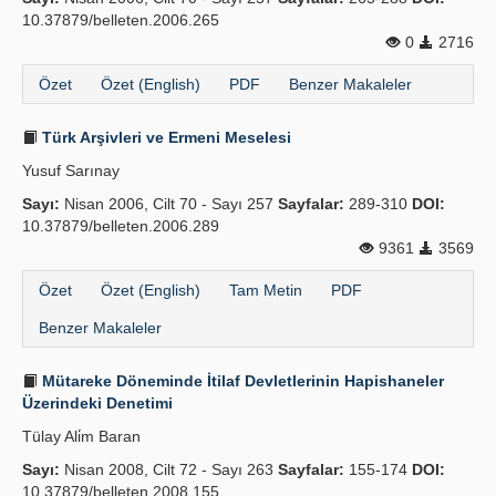
10.37879/belleten.2006.265
0
2716
Özet
Özet (English)
PDF
Benzer Makaleler
Türk Arşivleri ve Ermeni Meselesi
Yusuf Sarınay
Sayı:
Nisan 2006, Cilt 70 - Sayı 257
Sayfalar:
289-310
DOI:
10.37879/belleten.2006.289
9361
3569
Özet
Özet (English)
Tam Metin
PDF
Benzer Makaleler
Mütareke Döneminde İtilaf Devletlerinin Hapishaneler
Üzerindeki Denetimi
Tülay Ali̇m Baran
Sayı:
Nisan 2008, Cilt 72 - Sayı 263
Sayfalar:
155-174
DOI:
10.37879/belleten.2008.155