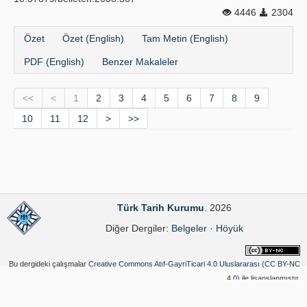
4446
2304
Özet
Özet (English)
Tam Metin (English)
PDF (English)
Benzer Makaleler
<<
<
1
2
3
4
5
6
7
8
9
10
11
12
>
>>
Türk Tarih Kurumu
. 2026
Diğer Dergiler:
Belgeler
·
Höyük
Bu dergideki çalışmalar
Creative Commons Atıf-GayriTicari 4.0 Uluslararası (CC BY-NC
4.0)
ile lisanslanmıştır.
Yazılım Parkı - Bilimsel Dergi Yayınlama ve Yönetim Sistemi