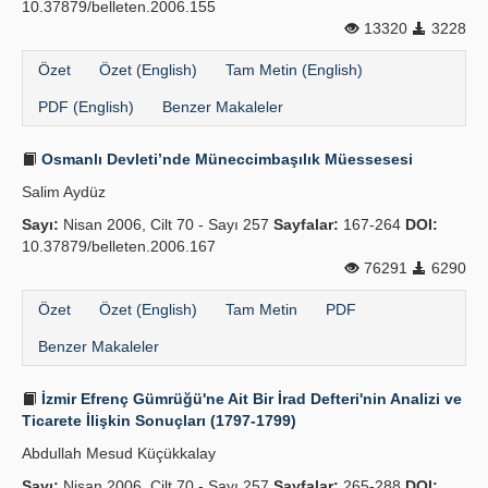
10.37879/belleten.2006.155
13320
3228
Özet
Özet (English)
Tam Metin (English)
PDF (English)
Benzer Makaleler
Osmanlı Devleti’nde Müneccimbaşılık Müessesesi
Salim Aydüz
Sayı:
Nisan 2006, Cilt 70 - Sayı 257
Sayfalar:
167-264
DOI:
10.37879/belleten.2006.167
76291
6290
Özet
Özet (English)
Tam Metin
PDF
Benzer Makaleler
İzmir Efrenç Gümrüğü'ne Ait Bir İrad Defteri'nin Analizi ve
Ticarete İlişkin Sonuçları (1797-1799)
Abdullah Mesud Küçükkalay
Sayı:
Nisan 2006, Cilt 70 - Sayı 257
Sayfalar:
265-288
DOI: