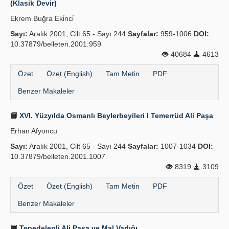
(Klasik Devir)
Yayın Politikaları
Ekrem Buğra Eki̇nci̇
Sayı:
Kılavuzlar
Aralık 2001, Cilt 65 - Sayı 244
Sayfalar:
959-1006
DOI:
10.37879/belleten.2001.959
İletişim
40684
4613
Özet
Özet (English)
Tam Metin
PDF
Benzer Makaleler
XVI. Yüzyılda Osmanlı Beylerbeyileri I Temerrüd Ali Paşa
Erhan Afyoncu
Sayı:
Aralık 2001, Cilt 65 - Sayı 244
Sayfalar:
1007-1034
DOI:
10.37879/belleten.2001.1007
8319
3109
Özet
Özet (English)
Tam Metin
PDF
Benzer Makaleler
Tepedelenli Ali Paşa ve Mal Varlığı