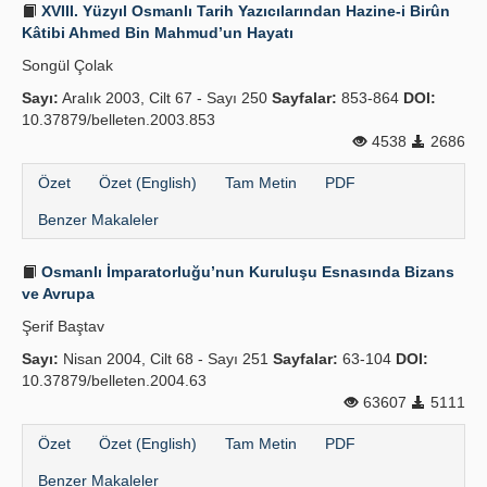
XVIII. Yüzyıl Osmanlı Tarih Yazıcılarından Hazine-i Birûn
Kâtibi Ahmed Bin Mahmud’un Hayatı
Songül Çolak
Sayı:
Aralık 2003, Cilt 67 - Sayı 250
Sayfalar:
853-864
DOI:
10.37879/belleten.2003.853
4538
2686
Özet
Özet (English)
Tam Metin
PDF
Benzer Makaleler
Osmanlı İmparatorluğu’nun Kuruluşu Esnasında Bizans
ve Avrupa
Şerif Baştav
Sayı:
Nisan 2004, Cilt 68 - Sayı 251
Sayfalar:
63-104
DOI:
10.37879/belleten.2004.63
63607
5111
Özet
Özet (English)
Tam Metin
PDF
Benzer Makaleler