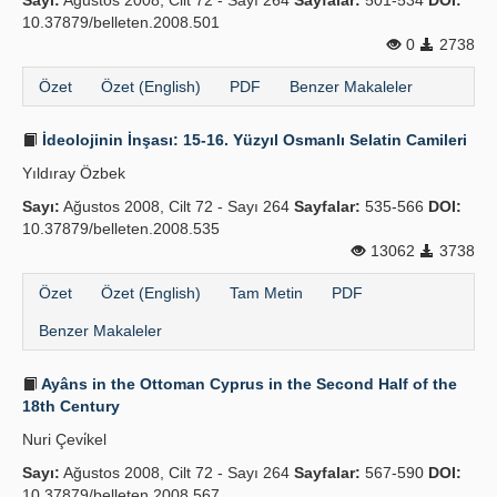
Sayı:
Ağustos 2008, Cilt 72 - Sayı 264
Sayfalar:
501-534
DOI:
10.37879/belleten.2008.501
0
2738
Özet
Özet (English)
PDF
Benzer Makaleler
İdeolojinin İnşası: 15-16. Yüzyıl Osmanlı Selatin Camileri
Yıldıray Özbek
Sayı:
Ağustos 2008, Cilt 72 - Sayı 264
Sayfalar:
535-566
DOI:
10.37879/belleten.2008.535
13062
3738
Özet
Özet (English)
Tam Metin
PDF
Benzer Makaleler
Ayâns in the Ottoman Cyprus in the Second Half of the
18th Century
Nuri Çevi̇kel
Sayı:
Ağustos 2008, Cilt 72 - Sayı 264
Sayfalar:
567-590
DOI:
10.37879/belleten.2008.567