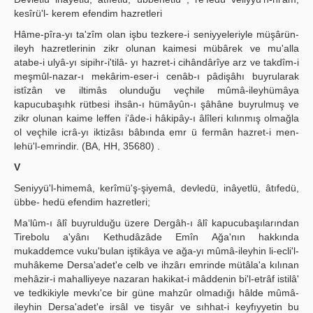
kesîrü'l- kerem efendim hazretleri
Hâme-pîra-yı ta'zîm olan işbu tezkere-i seniyyeleriyle müşârün-
ileyh hazretlerinin zikr olunan kaimesi mübârek ve mu'alla
atabe-i ulyâ-yı sipihr-i'tilâ- yı hazret-i cihândârîye arz ve takdîm-i
meşmûl-nazar-ı mekârim-eser-i cenâb-ı pâdişâhı buyrularak
istîzân ve iltimâs olunduğu veçhile mûmâ-ileyhümâya
kapucubaşıhk rütbesi ihsân-ı hümâyûn-ı şâhâne buyrulmuş ve
zikr olunan kaime leffen i'âde-i hâkipây-ı âlîleri kılınmış olmağla
ol veçhile icrâ-yı iktizâsı bâbında emr ü fermân hazret-i men-
lehü'l-emrindir. (BA, HH, 35680) .
V
Seniyyü'l-himemâ, kerîmü'ş-şiyemâ, devledü, inâyetlü, âtıfedü,
übbe- hedü efendim hazretleri;
Ma‘lûm-ı âlî buyrulduğu üzere Dergâh-ı âlî kapucubaşılarından
Tirebolu a'yânı Kethudâzâde Emîn Ağa'nın hakkında
mukaddemce vuku'bulan iştikâya ve ağa-yı mûmâ-ileyhin li-ecli'l-
muhâkeme Dersa'adet'e celb ve ihzârı emrinde mütâla'a kılınan
mehâzir-i mahalliyeye nazaran hakikat-i mâddenin bi'l-etrâf istilâ'
ve tedkikiyle mevkı'ce bir güne mahzûr olmadığı hâlde mûmâ-
ileyhin Dersa'adet'e irsâl ve tisyâr ve sıhhat-i keyfıyyetin bu