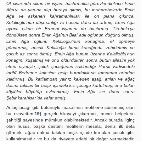
Of civarında çıkan bir isyanı bastırmakla görevlendirilince Emin
Ağa’yı da yanına alıp buraya gitmiş, bu muharebelerde Emin
Ağa ve askerleri kahramanlıkları ile ön plana çıkınca,
Kelalioğlu’nun düşmanlığı ve hasedi daha da artmış. Emin Ağa
ayrıca çıkan bir Ermeni isyanını da bastırmış. Tirebolu’ya
döndükten sonra Emin Ağa’nın Bilal adlı oğlunun düğünü olmuş,
Emin Ağa oğlunu Kelalioğlu’nun konağına, el öpmeye
göndermiş, ancak Kelalioğlu bunu konağında zehirletmiş ve
çocuk az sonra ölmüş. Emin Ağa bunun üzerine Kelalioğlu’nun
konağını kuşatmış ve onu öldürdükten sonra bütün ailesini yok
etme niyetiyle, çoluk çocuğunun saklandığı Harşıt vadisindeki
tarihî Bedreme kalesine gelip buradakilerin tamamını ortadan
kaldırmış. Bu katliamdan yalnız kaleden aşağı atılan ve ağaç
dalına takılan bir beşik içindeki kız çocuğu kurtulmuş, onu bulan
köylüler büyütüp evlendirmiş. Emin Ağa ise daha sonra
Şebinkarahisar’da vefat etmiş.
Anlaşılacağı gibi bütünüyle masalımsı motiflerle süslenmiş olan
bu rivayetten[
19
] gerçek hikayeyi çıkarmak, ancak belgelerin
şahitliği sayesinde mümkün olabilmektedir. Ancak burada ilginç
olan husus, başka destani motiflerin mesela, denizi ilk defa
görmek, ağaç dalına takılan beşik içinde kurtulan çocuk gibi,
kullanılmasıdır ve bu da rivayete edebi bir değer vermektedir.