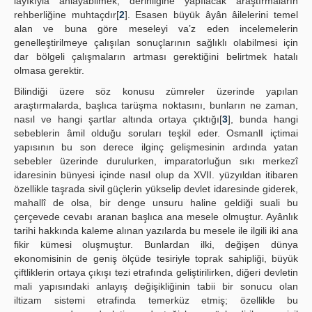
layıkıyla anlayabilmek, derinliğine yapılacak araştırmaların
rehberliğine muhtaçdır[
2
]. Esasen büyük âyân âilelerini temel
alan ve buna göre meseleyi va’z eden incelemelerin
genelleştirilmeye çalışılan sonuçlarının sağlıklı olabilmesi için
dar bölgeli çalışmaların artması gerektiğini belirtmek hatalı
olmasa gerektir.
Bilindiği üzere söz konusu zümreler üzerinde yapılan
araştırmalarda, başlıca tarüşma noktasını, bunların ne zaman,
nasıl ve hangi şartlar altında ortaya çıktığı[
3
], bunda hangi
sebeblerin âmil olduğu soruları teşkil eder. OsmanlI içtimai
yapısının bu son derece ilginç gelişmesinin ardında yatan
sebebler üzerinde durulurken, imparatorluğun sıkı merkezî
idaresinin bünyesi içinde nasıl olup da XVII. yüzyıldan itibaren
özellikle taşrada sivil güçlerin yükselip devlet idaresinde giderek,
mahallî de olsa, bir denge unsuru haline geldiği suali bu
çerçevede cevabı aranan başlıca ana mesele olmuştur. Ayânlık
tarihi hakkında kaleme alınan yazılarda bu mesele ile ilgili iki ana
fikir kümesi oluşmuştur. Bunlardan ilki, değişen dünya
ekonomisinin de geniş ölçüde tesiriyle toprak sahipliği, büyük
çiftliklerin ortaya çıkışı tezi etrafında geliştirilirken, diğeri devletin
mali yapısındaki anlayış değişikliğinin tabii bir sonucu olan
iltizam sistemi etrafinda temerküz etmiş; özellikle bu