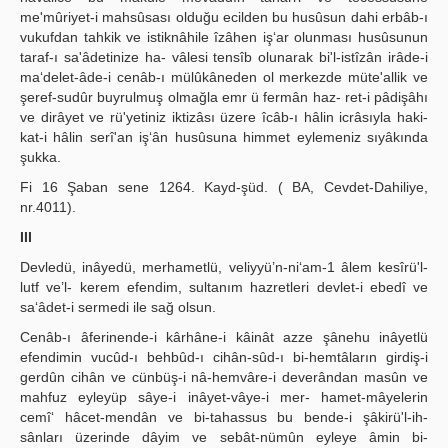
me'mûriyet-i mahsûsası olduğu ecilden bu husûsun dahi erbâb-ı
vukufdan tahkik ve istiknâhile îzâhen iş‘ar olunması husûsunun
taraf-ı sa'âdetinize ha- vâlesi tensîb olunarak bi'l-istîzân irâde-i
ma‘delet-âde-i cenâb-ı mülûkâneden ol merkezde müte'allik ve
şeref-sudûr buyrulmuş olmağla emr ü fermân haz- ret-i pâdişâhı
ve dirâyet ve rü'yetiniz iktizâsı üzere îcâb-ı hâlin icrâsıyla haki-
kat-i hâlin serî'an iş‘ân husûsuna himmet eylemeniz sıyâkında
şukka.
Fi 16 Şaban sene 1264. Kayd-şüd. ( BA, Cevdet-Dahiliye,
nr.4011).
III
Devledü, inâyedü, merhametlü, veliyyü’n-ni‘am-1 âlem kesîrü'l-
lutf ve’l- kerem efendim, sultanım hazretleri devlet-i ebedî ve
sa‘âdet-i sermedi ile sağ olsun.
Cenâb-ı âferinende-i kârhâne-i kâinât azze şânehu inâyetlü
efendimin vucûd-ı behbûd-ı cihân-sûd-ı bi-hemtâların girdiş-i
gerdûn cihân ve cünbüş-i nâ-hemvâre-i deverândan masûn ve
mahfuz eyleyüp sâye-i inâyet-vâye-i mer- hamet-mâyelerin
cemî‘ hâcet-mendân ve bi-tahassus bu bende-i şâkirü'l-ih-
sânları üzerinde dâyim ve sebât-nümûn eyleye âmin bi-