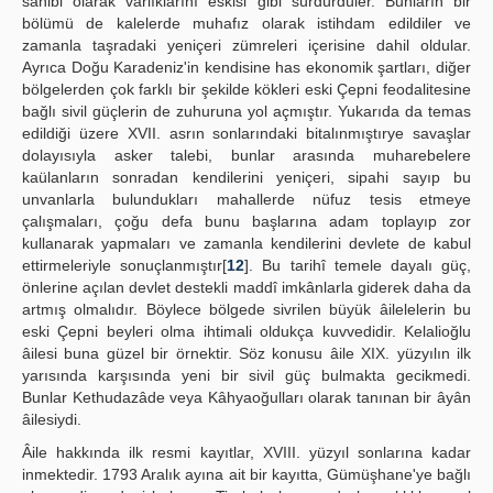
sahibi olarak varlıklarını eskisi gibi sürdürdüler. Bunların bir
bölümü de kalelerde muhafız olarak istihdam edildiler ve
zamanla taşradaki yeniçeri zümreleri içerisine dahil oldular.
Ayrıca Doğu Karadeniz'in kendisine has ekonomik şartları, diğer
bölgelerden çok farklı bir şekilde kökleri eski Çepni feodalitesine
bağlı sivil güçlerin de zuhuruna yol açmıştır. Yukarıda da temas
edildiği üzere XVII. asrın sonlarındaki bitalınmıştırye savaşlar
dolayısıyla asker talebi, bunlar arasında muharebelere
kaülanların sonradan kendilerini yeniçeri, sipahi sayıp bu
unvanlarla bulundukları mahallerde nüfuz tesis etmeye
çalışmaları, çoğu defa bunu başlarına adam toplayıp zor
kullanarak yapmaları ve zamanla kendilerini devlete de kabul
ettirmeleriyle sonuçlanmıştır[
12
]. Bu tarihî temele dayalı güç,
önlerine açılan devlet destekli maddî imkânlarla giderek daha da
artmış olmalıdır. Böylece bölgede sivrilen büyük âilelelerin bu
eski Çepni beyleri olma ihtimali oldukça kuvvedidir. Kelalioğlu
âilesi buna güzel bir örnektir. Söz konusu âile XIX. yüzyılın ilk
yarısında karşısında yeni bir sivil güç bulmakta gecikmedi.
Bunlar Kethudazâde veya Kâhyaoğulları olarak tanınan bir âyân
âilesiydi.
Âile hakkında ilk resmi kayıtlar, XVIII. yüzyıl sonlarına kadar
inmektedir. 1793 Aralık ayına ait bir kayıtta, Gümüşhane'ye bağlı