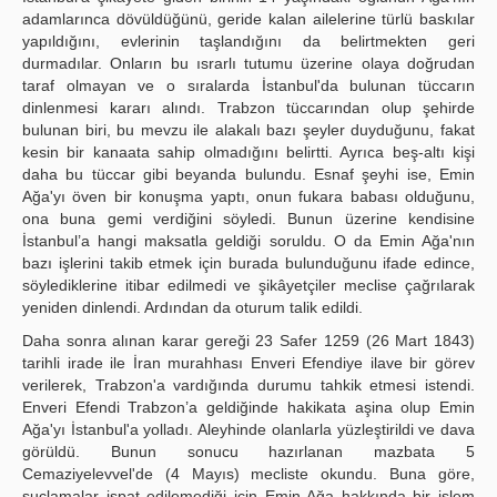
adamlarınca dövüldüğünü, geride kalan ailelerine türlü baskılar
yapıldığını, evlerinin taşlandığını da belirtmekten geri
durmadılar. Onların bu ısrarlı tutumu üzerine olaya doğrudan
taraf olmayan ve o sıralarda İstanbul'da bulunan tüccarın
dinlenmesi kararı alındı. Trabzon tüccarından olup şehirde
bulunan biri, bu mevzu ile alakalı bazı şeyler duyduğunu, fakat
kesin bir kanaata sahip olmadığını belirtti. Ayrıca beş-altı kişi
daha bu tüccar gibi beyanda bulundu. Esnaf şeyhi ise, Emin
Ağa'yı öven bir konuşma yaptı, onun fukara babası olduğunu,
ona buna gemi verdiğini söyledi. Bunun üzerine kendisine
İstanbul’a hangi maksatla geldiği soruldu. O da Emin Ağa'nın
bazı işlerini takib etmek için burada bulunduğunu ifade edince,
söylediklerine itibar edilmedi ve şikâyetçiler meclise çağrılarak
yeniden dinlendi. Ardından da oturum talik edildi.
Daha sonra alınan karar gereği 23 Safer 1259 (26 Mart 1843)
tarihli irade ile İran murahhası Enveri Efendiye ilave bir görev
verilerek, Trabzon'a vardığında durumu tahkik etmesi istendi.
Enveri Efendi Trabzon’a geldiğinde hakikata aşina olup Emin
Ağa'yı İstanbul'a yolladı. Aleyhinde olanlarla yüzleştirildi ve dava
görüldü. Bunun sonucu hazırlanan mazbata 5
Cemaziyelevvel'de (4 Mayıs) mecliste okundu. Buna göre,
suçlamalar ispat edilemediği için Emin Ağa hakkında bir işlem