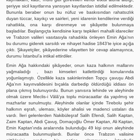
şeriyye sicil kayıtlarına yansıyan kayıtlardan istidlal edilmektedir.
Bununla beraber onun bu nüfuz ve baskısından rahatsızlık
duyan tüccar, kayıkçı ve sairleri, yeni idarenin kendilerine verdiği
rahatlıkla, ona karşı direnmeye ve şikâyette bulunmaya
başladılar. Başlangıçta kendisine karşı tepkileri mahalli idareciler
ve Trabzon valileri vasıtasıyla rahadıkla önleyen Emin Ağa’nın
bu durumu giderek sarsıldı ve nihayet hadise 1843’te iyice açığa
çıktı. Şikayetçiler, şikâyederine vilayetten bir cevap alamayınca,
durumu İstanbul’a intikal ettirdiler.
Emin Ağa hakkındaki şikâyeder, onun kaza halkının mallarını
yağmaladığı , bazı kimseleri katlettirdiği konularında
yoğunlaşmıştı. Özellikle kaza sakinlerinden Topçu çavuşu Abdi
Ağa’nın kayınvalidesini bıçakla darbedip öldürdüğü iddiası ön
plana çıkmış bulunuyordu. Bunun yanısıra lehinde ve aleyhinde
olmak üzere Meclis-i Vâlâ'ya toplu müracaatlar da yapılmış ve
mazharlar sunulmuştu. Aleyhinde olanlar içinde Tirebolu şehir
halkının eşrafı, uleması, köyler ahalisi ve madenci ustaları da
vardı. İleri gelenlerden Nakibüleşraf Salih Efendi, Salih Kaptan,
Zaim Kaptan, Abdi Çavuş, Domaçoğlu Ömer Kaptan, Ali Kaptan,
Emin Kaptan'ında aralarında bulunduğu 49 kişi onun aleyhinde
müracaatta bulunmuşlardı. Bunlar önce Trabzon valisine