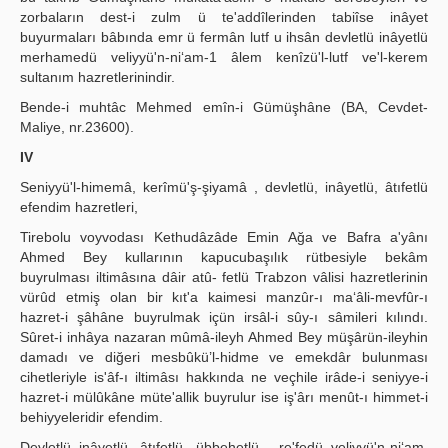
zorbaların dest-i zulm ü te'addîlerinden tabiîse inâyet
buyurmaları bâbında emr ü fermân lutf u ihsân devletlü inâyetlü
merhamedü veliyyü'n-ni‘am-1 âlem kenîzü'l-lutf ve'l-kerem
sultanım hazretlerinindir.
Bende-i muhtâc Mehmed emîn-i Gümüşhâne (BA, Cevdet-
Maliye, nr.23600).
IV
Seniyyü'l-himemâ, kerîmü'ş-şiyamâ , devletlü, inâyetlü, âtıfetlü
efendim hazretleri,
Tirebolu voyvodası Kethudâzâde Emin Ağa ve Bafra a'yânı
Ahmed Bey kullarının kapucubaşılık rütbesiyle bekâm
buyrulması iltimâsına dâir atû- fetlü Trabzon vâlisi hazretlerinin
vürûd etmiş olan bir kıt'a kaimesi manzûr-ı ma‘âli-mevfûr-ı
hazret-i şâhâne buyrulmak içün irsâl-i sûy-ı sâmileri kılındı.
Sûret-i inhâya nazaran mûmâ-ileyh Ahmed Bey müşârün-ileyhin
damadı ve diğeri mesbûkü’l-hidme ve emekdâr bulunması
cihetleriyle is'âf-ı iltimâsı hakkında ne veçhile irâde-i seniyye-i
hazret-i mülûkâne müte'allik buyrulur ise iş'ârı menût-ı himmet-i
behiyyeleridir efendim.
Devletlü inâyetlü, âtıfetlü, übbehetlü , re'fedü veliyyü'n-ni‘am,