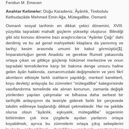
Feridun M. Emecen
Yayın Politikaları
Anahtar Kelimeler:
Doğu Karadeniz, Âyânlık, Tirebolulu
Kethudazâde Mehmed Emin Ağa, Mütegallibe, Osmanlı
Kılavuzlar
Osmanlı sosyal tarihinin en dikkat çekici dönemini, XVIII.
İletişim
yüzyılda taşradaki mahalli güçlerin yükselişi oluşturur. Bilindiği
gibi söz konusu döneme bazı araştırıcılarca “Ayânlar Çağı” dahi
denilmiş ve bu ad genel mahiyetteki kitaplara da yansımış ve
tarihçi kesim arasında umumi bir kabul görmüştür[
1
].
İmparatorluğun gerek Anadolu ve gerekse Rumeli yakasında
ortaya çıkan ve gittikçe güçlenip hükümet merkezine ve onun
taşradaki temsilcilerine karşı bir bakıma denge unsuru haline
gelen âyân hakkında, zamanımızdaki değişmelerin ve yeni fikrî
akımların etkisiyle farklı izahların yapıldığı; merkezî karekterli,
koyu devletçi anlayışla bu zümreleri “mütegallibe” kategorisinde
vasıflandırma temelinde ele alınan konunun, zamanla değişik
yönlerden yapılan çalışmalar ve bilhassa daha serbest bir
tarihçilik anlayışının da tesiriyle giderek farklı bir çerçevede
takdim edilmeye başlandığı dikkati çekmektedir. Her ne şekilde
olursa olsun “âyânlık, eşkıyalık, mütegallibe” üçgeninin
birbirinden çok ince çizgilerle ayıdan yanlarını ortaya
koyabilmek, ayrıca bu zümrelerin ortaya çıkış sebeplerini