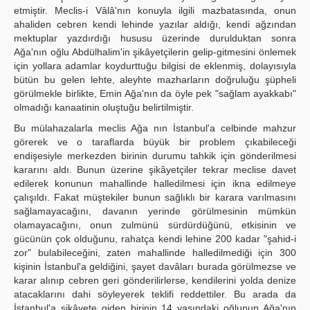
etmiştir. Meclis-i Vâlâ'nın konuyla ilgili mazbatasında, onun
ahaliden cebren kendi lehinde yazılar aldığı, kendi ağzından
mektuplar yazdırdığı hususu üzerinde durulduktan sonra
Ağa'nın oğlu Abdülhalim'in şikâyetçilerin gelip-gitmesini önlemek
için yollara adamlar koydurttuğu bilgisi de eklenmiş, dolayısıyla
bütün bu gelen lehte, aleyhte mazharların doğruluğu şüpheli
görülmekle birlikte, Emin Ağa'nın da öyle pek "sağlam ayakkabı"
olmadığı kanaatinin oluştuğu belirtilmiştir.
Bu mülahazalarla meclis Ağa nın İstanbul'a celbinde mahzur
görerek ve o taraflarda büyük bir problem çıkabileceği
endişesiyle merkezden birinin durumu tahkik için gönderilmesi
kararını aldı. Bunun üzerine şikâyetçiler tekrar meclise davet
edilerek konunun mahallinde halledilmesi için ikna edilmeye
çalışıldı. Fakat müştekiler bunun sağlıklı bir karara varılmasını
sağlamayacağını, davanın yerinde görülmesinin mümkün
olamayacağını, onun zulmünü sürdürdüğünü, etkisinin ve
gücünün çok olduğunu, rahatça kendi lehine 200 kadar "şahid-i
zor" bulabileceğini, zaten mahallinde halledilmediği için 300
kişinin İstanbul'a geldiğini, şayet davâları burada görülmezse ve
karar alınıp cebren geri gönderilirlerse, kendilerini yolda denize
atacaklarını dahi söyleyerek teklifi reddettiler. Bu arada da
İstanbul'a şikâyete giden birinin 14 yaşındaki oğlunun Ağa'nın