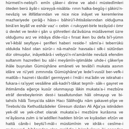
hürmeti'n-nebiyi'l- emîn çâker-i dirine ve abd-i müstedîmleri
öteden berü âyât-ı süreyyâ-nisâbla- rının halka-begûş-i şâkirü'n-
nevâziş ve iltifâtlarından ve nice nice inâyet ve keremlerine
mazhariyede çerâğ-ı hâss-ı bâhirü'l-ihtisâslarından olduğuma
binâ'en leyâlî ve eshâr vaz‘-ı cebin -i rukıyyet-birle tezâyüd-i ömr
ü devlet ve tevkir-i şân u şöhretleri da'âvâüna müdâvemet üzre
olduğumu arz ve inbâya dîde-rûz-ı fırsat iken bu defa bi'l-yümn
ve’l-ikbâl seyfiyye-i şerifleri haberi reside-! sâmi‘a-i teberrükü
oldukda hâsıl olan sürûr-ı nâ-mahsûr havsala-i silk-i sütûrdan
dür olmuşdur, inâyetkârâ-i veliyyü'n-ni'amânîde nevâzâ efendim
sultanım hazretleri bu sâl-i meyâmîn-iştimâlde uhde-i çâkerîye
ihâle buyrulan Gümüşhâne emâneti ve tevâbi'i mukata asının
idâre ve rü'yeti zımnında Gümüşhâne'ye lede'l-vusûl ber-vefk-i
matlûb-ı hazret-i tâcdârî germiyyet-i i'mâl-i ma'âdin ve istirahat-ı
fukara-i ra'iyyet vesâiline alâ-kadri't-tâkat teşmîr- sâk-ı gayret ve
ihtimâmda eğerçe kusûr olunmayup lâkin mukata‘a-i mezbûre
etrâf derebeylerinin dest-i tasallutundan hâli olmayup ve bi-
tahsîs hâlâ Tonya'da sâkin Hacı Sâlihoğlu nâm şakavet-pîşe ve
Tirebolu'da Kethudâzâdeler Giresun dizdarı Ali Ağa'ya istinâden
yek-dil ve yek-cihet olarak mukata'a-i mezbûre kurâsına ve
re'âyâsına zulm ü te'addîleri hadden bîrûn ve kıyâsdan efzûn ve
hattâ cânib-i beytü'l-mâl-ı müslümînin ve idrâk-ı cesîme-i