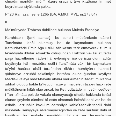
olmağın mantûk-ı münîfı üzere oraca icrâ-yı iktizâsına himmet
buyrulması siyâkında şukka.
Fî 23 Ramazan sene 1265 (BA, A.MKT. MVL, nr.17 / 84)
II
Me’mûriyede Trabzon dâhilinde bulunan Muhsin Efendiye
Karahisar-ı Şarki sancağı bu sene-i mübârekede dâire-i
Tanzîmâta idhâl olunmuş ise de kaymakamı bulunan
Kethudâzâde Emin Ağa usûl-i sâbıkasını terk etmeyerek zulm u
te'addiyâta ibtidâr etmekde olduğundan Trabzon vâ- lisi atûfedü
paşa hazretlerine ifâde-i hâl eylemişler ise de isga olunmadığı
beyânıyla livâ-i mezbûra usûl-i Tanzîmâta vâkıf bir kaymakam
ta'yîni husûsu ahâli tarafından rikâb-ı humâyûn-ı hazret-i
şâhâneye arzuhâl takdimiyle istirhâm olunduğundan keyfiyet
Meclis-i vâlâya lede'l-havâle ahâli-i merkumenin ifâdâtı mukarin-i
sıhhat olduğu hâlde bi'l-vucûh rızâ-yı ma'delet irtizâ-yı haz- ret-i
mülûkânenin hilâfı olup ancak bu Kethudâzâde'nin usûl-i cedîde-
i Tan- zîmâta pek de vukufu olamayacağı cihetle hakkında isnâd
olunan şeylerin cümlesi bî-esâs olmamak ihtimâli dahi var ise de
ashâb-ı arzuhâlin kavl-i mücerrediyle kable't-tahkik tebdili dahi
ma'delet-i seniyyeye elvermeyeceğinden ve zât-ı şerifiniz dahi ol
havâlice bu makule mevâddın taharri ve tecessüsüne