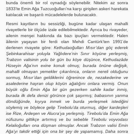
bunda önemli bir rol oynadığı söylenebilir. Nitekim az sonra
1833’te Emin Ağa Tuzcuoğulları’na karşı girişilen askeri harekata
katılacak ve başarılı mücadelelerde bulunacaktı.
Resmi kayıtların bu sessizliği, bugüne kadar ulaşan mahalli
rivayetlerle bir ölçüde izale edilebilmektedir. Ayrıca bu rivayeder,
ailenin menşei hakkında da bazı ipuçları vermektedir. Halen
âilenin yaşayan bir ferdi olan Mehdi Cantürk’ten 1991’de
derlenen rivayete göre:
Kethudaoğulları Mısır’dan göç ederek
Şebinkarahisar yoluyla Yağlıdere’nin Sınır köyüne yerleşmiş,
Trabzon valisinin yolu bir gün bu köye düşünce, Kethudazâde
Hüseyin Ağa’nın exine konuk olmuş; burada önüne değişik,
mahalli olmayan yemekler çıkarılınca, onların nereli olduğunu
sormuş, Mısır’dan geldiklerini öğrenince de, nezakederine ve
asalederine hayran olup köyün ağalığını onlara vermiş. Onun
büyük oğlu Emin Ağa bir gün gezerken sahile kadar inmiş,
burada ilk defa denizi görünce çok şaşırmış; babasının yanma
döndüğünde, kıyıya inmek ve burda yerleşmek istediğini
söylemiş ve böylece gelip Tirebolu’da oturmuş, diğer kardeşleri
ise Rize, Ardeşen ve Alucra’ya yerleşmiş. Tirebolu’da Emin Ağa
nüfuzunu gittikçe artırmış ve bu sebeble Tirebolu voyvodası
Kelalioğulları ona düşman olmuşlar. Ancak Trabzon valisi Emin
Ağa’yı takdir ettiği için ona bir şey de yapamamış. Daha sonra