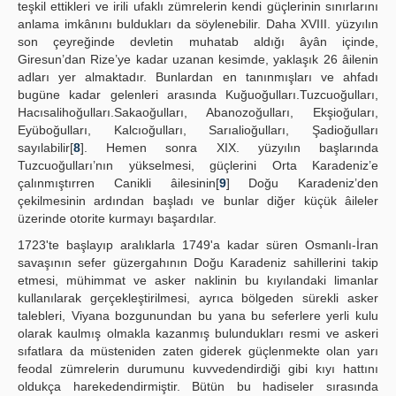
teşkil ettikleri ve irili ufaklı zümrelerin kendi güçlerinin sınırlarını
anlama imkânını buldukları da söylenebilir. Daha XVIII. yüzyılın
son çeyreğinde devletin muhatab aldığı âyân içinde,
Giresun’dan Rize’ye kadar uzanan kesimde, yaklaşık 26 âilenin
adları yer almaktadır. Bunlardan en tanınmışları ve ahfadı
bugüne kadar gelenleri arasında Kuğuoğulları.Tuzcuoğulları,
Hacısalihoğulları.Sakaoğulları, Abanozoğulları, Ekşioğuları,
Eyüboğulları, Kalcıoğulları, Sarıalioğulları, Şadioğulları
sayılabilir[
8
]. Hemen sonra XIX. yüzyılın başlarında
Tuzcuoğulları’nın yükselmesi, güçlerini Orta Karadeniz’e
çalınmıştırren Canikli âilesinin[
9
] Doğu Karadeniz’den
çekilmesinin ardından başladı ve bunlar diğer küçük âileler
üzerinde otorite kurmayı başardılar.
1723'te başlayıp aralıklarla 1749'a kadar süren Osmanlı-İran
savaşının sefer güzergahının Doğu Karadeniz sahillerini takip
etmesi, mühimmat ve asker naklinin bu kıyılandaki limanlar
kullanılarak gerçekleştirilmesi, ayrıca bölgeden sürekli asker
talebleri, Viyana bozgunundan bu yana bu seferlere yerli kulu
olarak kaulmış olmakla kazanmış bulundukları resmi ve askeri
sıfatlara da müsteniden zaten giderek güçlenmekte olan yarı
feodal zümrelerin durumunu kuvvedendirdiği gibi kıyı hattını
oldukça harekedendirmiştir. Bütün bu hadiseler sırasında