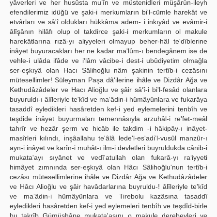
yâverleri ve her husûsta mu’în ve müstenidleri müşârün-ileyh
efendilerimiz idüğü ve şaki-i merkumların bi'l-cümle harekât ve
etvârları ve sâ'î oldukları hükkâma adem- i inkıyâd ve evâmir-i
âlîşânın hilâfı olup ol takdirce şaki-i merkumların ol makule
harekâtlarına rızâ-yı aliyyeleri olmayup beher-hâl te'dîblerine
inâyet buyuracakları her ne kadar ma'lûm-ı bendegânem ise de
vehle-i ulâda ifâde ve i‘lâm vâcibe-i dest-i ubûdiyetim olmağla
ser-eşkıyâ olan Hacı Sâlihoğlu nâm şakinin tertîb-i cezâsını
mütesellimler! Süleyman Paşa dâ'ilerine ihâle ve Dizdâr Ağa ve
Kethudâzâdeler ve Hacı Alioğlu ve şâir sâ‘î-i bi'l-fesâd olanlara
buyuruldı-ı âlîleriyle te'kîd ve ma‘âdin-i hümâyûnlara ve fukarâya
tasaddî eyledikleri hasâretden kef-i yed eylemelerini tenbîh ve
teşdide inâyet buyurmaları temennâsıyla arzuhâl-i re'fet-meâl
tahrîr ve hezâr şerm ve hicâb ile takdim -i hâkipây-ı inâyet-
masîrleri kılındı, inşâallahu te'âlâ lede'l-es'adi’l-vusûl manzûr-ı
ayn-i inâyet ve karîn-i muhât-ı ilm-i devletleri buyruldukda cânib-i
mukata'ayı sıyânet ve vedî'atullah olan fukarâ-yı ra‘iyyeti
himâyet zımnında ser-eşkıyâ olan Hâcı Sâlihoğlu'nun tertîb-i
cezâsı mütesellimlerine ihâle ve Dizdâr Ağa ve Kethudâzâdeler
ve Hâcı Alioğlu ve şâir havâdarlarına buyruldu-! âlîleriyle te'kîd
ve ma‘âdin-i hümâyûnlara ve Tirebolu kazâsına tasaddî
eyledikleri hasâretden kef-i yed eylemeleri tenbîh ve teşdîd-birle
bu takrîb Gümüşhâne mukata'asını o makule derebeyleri ve