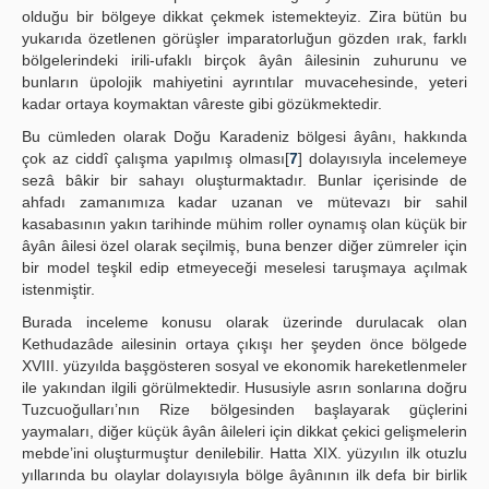
olduğu bir bölgeye dikkat çekmek istemekteyiz. Zira bütün bu
yukarıda özetlenen görüşler imparatorluğun gözden ırak, farklı
bölgelerindeki irili-ufaklı birçok âyân âilesinin zuhurunu ve
bunların üpolojik mahiyetini ayrıntılar muvacehesinde, yeteri
kadar ortaya koymaktan vâreste gibi gözükmektedir.
Bu cümleden olarak Doğu Karadeniz bölgesi âyânı, hakkında
çok az ciddî çalışma yapılmış olması[
7
] dolayısıyla incelemeye
sezâ bâkir bir sahayı oluşturmaktadır. Bunlar içerisinde de
ahfadı zamanımıza kadar uzanan ve mütevazı bir sahil
kasabasının yakın tarihinde mühim roller oynamış olan küçük bir
âyân âilesi özel olarak seçilmiş, buna benzer diğer zümreler için
bir model teşkil edip etmeyeceği meselesi taruşmaya açılmak
istenmiştir.
Burada inceleme konusu olarak üzerinde durulacak olan
Kethudazâde ailesinin ortaya çıkışı her şeyden önce bölgede
XVIII. yüzyılda başgösteren sosyal ve ekonomik hareketlenmeler
ile yakından ilgili görülmektedir. Hususiyle asrın sonlarına doğru
Tuzcuoğulları’nın Rize bölgesinden başlayarak güçlerini
yaymaları, diğer küçük âyân âileleri için dikkat çekici gelişmelerin
mebde’ini oluşturmuştur denilebilir. Hatta XIX. yüzyılın ilk otuzlu
yıllarında bu olaylar dolayısıyla bölge âyânının ilk defa bir birlik