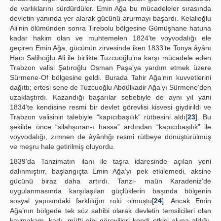
de varlıklarını sürdürdüler. Emin Ağa bu mücadeleler sırasında
devletin yanında yer alarak gücünü arurmayı başardı. Kelalioğlu
Ali’nin ölümünden sonra Tirebolu bölgesine Gümüşhane hatuna
kadar hakim olan ve muhtemelen 1824’te voyvodalığı ele
geçiren Emin Ağa, gücünün zirvesinde iken 1833’te Tonya âyânı
Hacı Salihoğlu Ali ile birlikte Tuzcuoğlu’na karşı mücadele eden
Trabzon valisi Şatıroğlu Osman Paşa’ya yardım etmek üzere
Sürmene-Of bölgesine geldi. Burada Tahir Ağa’nın kuvvetlerini
dağıttı; ertesi sene de Tuzcuoğlu Abdülkadir Ağa’yı Sürmene’den
uzaklaştırdı. Kazandığı başarılar sebebiyle de aynı yıl yani
1834’te kendisine resmi bir devlet görevlisi kisvesi giydirildi ve
Trabzon valisinin talebiyle “kapıcıbaşılık” rütbesini aldı[
23
]. Bu
şekilde önce “silahşoran-ı hassa” ardından “kapıcıbaşılık” ile
voyvodalığı, zımnen de âyânhğı resmi rütbeye dönüştürülmüş
ve meşru hale getirilmiş oluyordu.
1839’da Tanzimatın ilanı ile taşra idaresinde açılan yeni
dalınmıştırr, başlangıçta Emin Ağa’yı pek etkilemedi, aksine
gücünü biraz daha artırdı. Tanzi- maün Karadeniz’de
uygulanmasında karşılaşılan güçlüklerin başında bölgenin
sosyal yapısındaki farklılığın rolü olmuştu[
24
]. Ancak Emin
Ağa’nın bölgede tek söz sahibi olarak devletin temsilcileri olan
kaymakam, kadı, müfti gibi görevlileri kendi etkisi aluna aldığı,