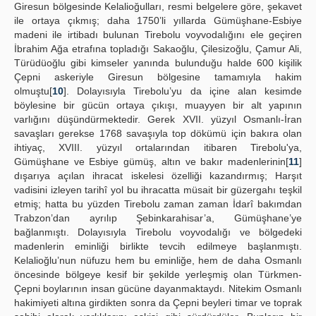
Giresun bölgesinde Kelalioğulları, resmi belgelere göre, şekavet
ile ortaya çıkmış; daha 1750’li yıllarda Gümüşhane-Esbiye
madeni ile irtibadı bulunan Tirebolu voyvodalığını ele geçiren
İbrahim Ağa etrafına topladığı Sakaoğlu, Çilesizoğlu, Çamur Ali,
Türüdüoğlu gibi kimseler yanında bulunduğu halde 600 kişilik
Çepni askeriyle Giresun bölgesine tamamıyla hakim
olmuştu[
10
]. Dolayısıyla Tirebolu’yu da içine alan kesimde
böylesine bir gücün ortaya çıkışı, muayyen bir alt yapının
varlığını düşündürmektedir. Gerek XVII. yüzyıl Osmanlı-İran
savaşları gerekse 1768 savaşıyla top dökümü için bakıra olan
ihtiyaç, XVIII. yüzyıl ortalarından itibaren Tirebolu'ya,
Gümüşhane ve Esbiye gümüş, altın ve bakır madenlerinin[
11
]
dışarıya açılan ihracat iskelesi özelliği kazandırmış; Harşıt
vadisini izleyen tarihî yol bu ihracatta müsait bir güzergahı teşkil
etmiş; hatta bu yüzden Tirebolu zaman zaman İdarî bakımdan
Trabzon’dan ayrılıp Şebinkarahisar’a, Gümüşhane’ye
bağlanmıştı. Dolayısıyla Tirebolu voyvodalığı ve bölgedeki
madenlerin eminliği birlikte tevcih edilmeye başlanmıştı.
Kelalioğlu’nun nüfuzu hem bu eminliğe, hem de daha Osmanlı
öncesinde bölgeye kesif bir şekilde yerleşmiş olan Türkmen-
Çepni boylarının insan gücüne dayanmaktaydı. Nitekim Osmanlı
hakimiyeti altına girdikten sonra da Çepni beyleri timar ve toprak