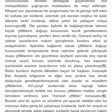
sonuncusunda devletin desteğiyle güçlendirilen sivil
müteşebbisleri çağrıştıran mütalaalara da meyi edilmiştir.
Nihayet son yayımlanan bir araştırmada her iki görüşü telif eden
bir izahata yer verilerek, üzerinde çok durulan meşhur bir âyân
âilesinin tarihi incelenip, dikkat çekici bir yaklaşım ortaya
konmuştur[
4
]. Öte yandan âyânlık ile bağdaştırılmak istenen
büyük çiftliklerin doğuşu konusunda teorik genellemelerin
dışında (çevreleşme, periferi, ikinci serilik vb), Osmanlı tarihçi ve
ıslahat yazarlarının malum görüşlerinin bunlara etkisi iyi
anlaşılmalıdır. Ayânlıkla bağlantılı olarak çiftliklerin doğuşu
hususundaki tartışmalarda timar rejiminin giderek çöküşüyle
reaya çiftliklerinin ele geçirilmesi keyfiyeti yanında boş toprak
(mevat arazi) konusu üzerinde durulmuş, has kapsamı
içerisindeki arazinin kiracılarının rolü ön plana çıkarılmıştı[
5
].
Bütün bunların dışında dikkatten kaçan bir başkası, hususiyle
Batı Anadolu bölgesine ve diğer bazı yerlere has olmak
dolayısıyla genelleştirilemeyecek olan piyade ve müsellem
çiftliklerinin, XVI.yüzyil sonlarında timar toprağı haline
dönüştürülmesiyle birlikte söz konusu çiftliklerin maldar, zengin
kimselere verilmesi, yani "mensuh çiftlikler" konusudur[
6
].
Burada yeni bir açılım ve yönelime yol açacak nitelikte olan bu
mevzuyu daha geniş bir çalışmaya bırakarak, farklı bir sosyal ve
ekonomik temele sahip tabiatın zorladığı hayat tarzlarının hakim