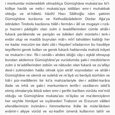
i merkumlar mütenebbih olmadıkça Gümüşhâne mukata'ası bi’l-
külliye harâb ve nefs-i mukata'aya istilâları emr-i muhakkak
olduğu ve el-hâletü hâzihî Hacı Sâlihoğlu nâm şakinin
Gümüşhâne kurâsına ve Kethudâzâdelerin Dizdar Ağa'ya
istinâden Tirebolu kazâsına hilâf-ı fermân-ı âlî ve mugayir-i rızâ-
yı hazret-i pâdişâhı olan zulm ü teaddîlerinden cümle ahâli-i
fukarâ perâkende ve perişân ve bâkileri dahi müntehi-i terk-i
evtân olup ve madûb buyrulan mâl-ı mîrî tahsilden kaldığı her
ne kadar meczûm ise dahi zât-ı Hayderî sıfadarının bu havâliye
teşriflerini gerek kulları ve gerek fukarâ haklarında mahzâ inâyet
ve mukarin-i tev- fîk-i cenâb-ı ahdes idüğü cây-ı eşkâl olmayup
bundan akdemce Gümüşhâne'ye vurûdumda şaki-i mezbûrların
zulm ü te'addîlerinden zebûn ve nâtuvân olan fukarâ ve zu'afâyı
dest-i zulmünden halâs olmak içün etrâf voyvodaları ve ahâli-i
Gümüşhâne ve ulemâ ve sulehâ ve re'âyâ vü berâyâ isürhâm ve
hâl-i pür-melâllerini bir kıt'a mahzarlariyle der-i adâlet-karâra
ifade ve inhâ ve şaki-i merkumların tertîb-i cezâlarını istid'â
etmiş olmalarıyla iktizâ eden emr-i şerifin karîben vürûdu me'mûl
olduğu ve Gümüşhâne mukata'ası re'âyâsı ve ma'denciyânın
her veçhile himâyet ve sıyânederi Trabzon ve Erzurum vâlileri
efendilerimizin inzimâm-ı himmetlerine ihâle ile müte'âkıben
evâmir-i aliyye vürûd ve ez-kadîm ümenâ kullarının tahîr ve