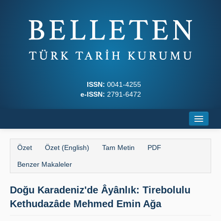
ISSN:
0041-4255
e-ISSN:
2791-6472
Ana Sayfa
Özet
Özet (English)
Tam Metin
PDF
Hakkında
Benzer Makaleler
Dergi Kurulları
Doğu Karadeniz'de Âyânlık: Tirebolulu
Yazım Kuralları
Kethudazâde Mehmed Emin Ağa
İlkeler