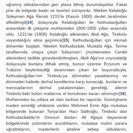
uğramış olduklarından geri plana itilmiş durumdaydılar. Fakat
yine de bölgede baskı ve tesirleri sürüyordu. Nitekim Kelalioğlu
Süleyman Ağa Receb 1215’te (Kasım 1800) devlet tarafından
affedilmişti[
14
]; dolayısıyla Kelalioğulları ile Kethudaoğulları
arasındaki ilk çekişme muhtemelen 1800-1805 yılları arasında
oldu. 1221’de (1806) Kelalioğlu ailesinden Abdi Ağa, Tirebolu
voyvodalığını eline geçirince[
15
], Kethudaoğulları için sıkınalı
dönemler başladı. Nitekim Kethudazâde Mustafa Ağa, Terme
taraflarında ortaya çıkan Süleyman’ı (muhtemelen Canikli
ailesinden) tedible görevlendirilmişken, Abdi Ağa’nın voyvodalığı
dolayısıyla bunlara iltihak etmiş, bunun üzerine Erzurum ve
Trabzon beylerbeyiliği divanından çıkan bir buyurulduyla,
Kethudaoğulları’nm Tirebolu’ya dönmeleri yasaklanmış ve
dönmeleri halinde derhal kendilerine karşı konacağı, bunların ve
mensuplarının derhal yakalanmaları gerektiği, ailenin
Tirebolu’daki bütün mallarına el konulması kararı alınmıştır[
16
].
Muhtemelen bu yıllara ait olan tarihsiz bir raporda, Gümüşhane
maden eminliği uhdesine verilen Mehmed Emin Ağa mukataa
bölgesinde bulunan Tonya'dan Hacı Salihoğlu, Tirebolu’ dan
Kethudazâdeler'in Giresun dizdarı Ali Ağaya dayanarak
bölgelerinde zulümlerini arurdıklannı, mukataa malını zarara
uğrattıklarını, madenlerin iptaline sebep olduklarını,