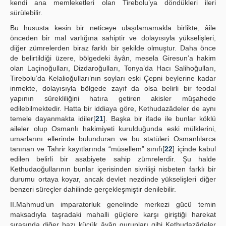
kendi ana memleketleri olan Tirebolu’ya döndükleri ileri
sürülebilir.
Bu hususta kesin bir neticeye ulaşılamamakla birlikte, âile
önceden bir mal varlığına sahiptir ve dolayısıyla yükselişleri,
diğer zümrelerden biraz farklı bir şekilde olmuştur. Daha önce
de belirtildiği üzere, bölgedeki âyân, mesela Giresun’a hakim
olan Laçinoğulları, Dizdaroğulları, Tonya’da Hacı Salihoğulları,
Tirebolu’da Kelalioğulları’nın soyları eski Çepni beylerine kadar
inmekte, dolayısıyla bölgede zayıf da olsa belirli bir feodal
yapının sürekliliğini hatıra getiren akisler müşahede
edilebilmektedir. Hatta bir iddiaya göre, Kethudazâdeler de aynı
temele dayanmakta idiler[
21
]. Başka bir ifade ile bunlar köklü
aileler olup Osmanlı hakimiyeti kurulduğunda eski mülklerini,
umarlarını ellerinde bulunduran ve bu statüleri Osmanlılarca
tanınan ve Tahrir kayıtlarında “müsellem” sınıfı[
22
] içinde kabul
edilen belirli bir asabiyete sahip zümrelerdir. Şu halde
Kethudaoğullarının bunlar içerisinden sivrilişi nisbeten farklı bir
durumu ortaya koyar, ancak devlet nezdinde yükselişleri diğer
benzeri süreçler dahilinde gerçekleşmiştir denilebilir.
II.Mahmud’un imparatorluk genelinde merkezi gücü temin
maksadıyla taşradaki mahalli güçlere karşı giriştiği harekat
sırasında diğer bazı küçük âyân gurupları gibi Kethudazâdeler