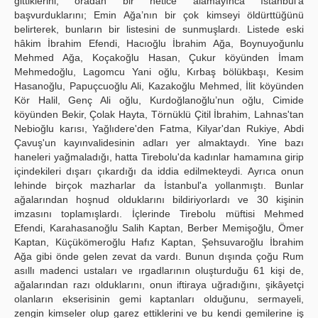
gittiklerini, oradan bir netice alamayınca İstanbul'a
başvurduklarını; Emin Ağa’nın bir çok kimseyi öldürttüğünü
belirterek, bunların bir listesini de sunmuşlardı. Listede eski
hâkim İbrahim Efendi, Hacıoğlu İbrahim Ağa, Boynuyoğunlu
Mehmed Ağa, Koçakoğlu Hasan, Çukur köyünden İmam
Mehmedoğlu, Lagomcu Yani oğlu, Kırbaş bölükbaşı, Kesim
Hasanoğlu, Papuçcuoğlu Ali, Kazakoğlu Mehmed, İlit köyünden
Kör Halil, Genç Ali oğlu, Kurdoğlanoğlu’nun oğlu, Cimide
köyünden Bekir, Çolak Hayta, Törnüklü Çitil İbrahim, Lahnas'tan
Nebioğlu karısı, Yağlıdere'den Fatma, Kilyar'dan Rukiye, Abdi
Çavuş'un kayınvalidesinin adları yer almaktaydı. Yine bazı
haneleri yağmaladığı, hatta Tirebolu'da kadınlar hamamına girip
içindekileri dışarı çıkardığı da iddia edilmekteydi. Ayrıca onun
lehinde birçok mazharlar da İstanbul'a yollanmıştı. Bunlar
ağalarından hoşnud olduklarını bildiriyorlardı ve 30 kişinin
imzasını toplamışlardı. İçlerinde Tirebolu müftisi Mehmed
Efendi, Karahasanoğlu Salih Kaptan, Berber Memişoğlu, Ömer
Kaptan, Küçükömeroğlu Hafız Kaptan, Şehsuvaroğlu İbrahim
Ağa gibi önde gelen zevat da vardı. Bunun dışında çoğu Rum
asıllı madenci ustaları ve ırgadlarının oluşturduğu 61 kişi de,
ağalarından razı olduklarını, onun iftiraya uğradığını, şikâyetçi
olanların ekserisinin gemi kaptanları olduğunu, sermayeli,
zengin kimseler olup garez ettiklerini ve bu kendi gemilerine iş