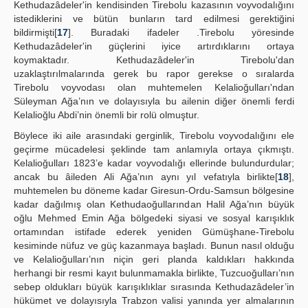
Kethudazâdeler'in kendisinden Tirebolu kazasının voyvodalığını
istediklerini ve bütün bunların tard edilmesi gerektiğini
bildirmişti[
17
]. Buradaki ifadeler .Tirebolu yöresinde
Kethudazâdeler'in güçlerini iyice artırdıklarını ortaya
koymaktadır. Kethudazâdeler'in Tirebolu'dan
uzaklaştırılmalarında gerek bu rapor gerekse o sıralarda
Tirebolu voyvodası olan muhtemelen Kelalioğulları'ndan
Süleyman Ağa’nın ve dolayısıyla bu ailenin diğer önemli ferdi
Kelalioğlu Abdi’nin önemli bir rolü olmuştur.
Böylece iki aile arasındaki gerginlik, Tirebolu voyvodalığını ele
geçirme mücadelesi şeklinde tam anlamıyla ortaya çıkmıştı.
Kelalioğulları 1823’e kadar voyvodalığı ellerinde bulundurdular;
ancak bu âileden Ali Ağa’nın aynı yıl vefatıyla birlikte[
18
],
muhtemelen bu döneme kadar Giresun-Ordu-Samsun bölgesine
kadar dağılmış olan Kethudaoğullarından Halil Ağa’nın büyük
oğlu Mehmed Emin Ağa bölgedeki siyasi ve sosyal karışıklık
ortamından istifade ederek yeniden Gümüşhane-Tirebolu
kesiminde nüfuz ve güç kazanmaya başladı. Bunun nasıl olduğu
ve Kelalioğulları’nın niçin geri planda kaldıkları hakkında
herhangi bir resmi kayıt bulunmamakla birlikte, Tuzcuoğulları’nın
sebep oldukları büyük karışıklıklar sırasında Kethudazâdeler’in
hükümet ve dolayısıyla Trabzon valisi yanında yer almalarının