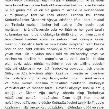
mukayyed- bihâsından olan ma‘âdin-i hümâyûnun iki seneden
berü bi’l-külliye ibtâline bâdî olduklarından kat'ü'n-nazar bu defa
iki bin guruş mâl ve on bin guruş mu'accele ile müceddeden
Gümüşhâne'ye rabt ve ilhâk olunan Tirebolu ka- zâsına
Kethudâzâdeler Dizdar Ali Ağa'ya istinâden itâle-i dest-i te'addî
ve Tirebolu kazâsını beher hâl bizlere ihâle idesin deyü
merâklarını icrâ dâ'iyyesiyle cebr ve ilhâh ve her çend taraf-ı
kullarından nush u pend oldukça bir dürlü kârgir olmayup zulm ü
te'addîlerini hadden efzûn ve nefsâ- niyet icrâsıyla kazâ-i
mezbûrun ihtilâline bâdî ve mukata‘at-ı mîrîyeden olan kazâyı
hod be-hod zabt ederim da'vâsıyla muhârebeye âğâz ve el-
yevm mat- lûb buyulan mâl-ı mîrî ve mu'acceleyi tevzi' ve
taksime ve tahsiline mü- mâne'at ve bu takrîb derûn-ı kazâda
olan sekiz aded nühâs me'âdininin sed ve ta'tîline sebeb-i
müstakil olduklarını ve hâlâ Tirebolu'ya voyvoda nasb olunan
Süleyman Ağa bi'l-cümle ahâli-i kazâ ve ihtiyarân ve fukarânın
ilti- mâslarıyla olup her veçhile voyvodalığından hoşnud ve râzı
ve mâl-ı mîrînin edâsına müte'ahhid olduklarını mübeyyin
verdikleri arz ve mahzar taraf-ı Devlet-i aliyyeye irsâl olunmuş
olduğu ve Dizdar Ağa kazâ-yı aharda olup Tirebolu'ya
müdâhalesi çendân müdâhalesi lâzım değil iken mahzâ
nefsâniyyet dâ'iyyesine düşüp Kethudâzâdeleri tahrik ile Tirebolu
kazâsının ihtilâli ancak Kethudâzâdeler ifsâdından idüğü ve şaki-