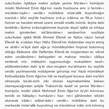
vuku'bulan /iştikâya mebni azliyle yerine Ma‘den-i hümâyûn
müdiri Mehmed Emin Ağa'nın nasbi husûsuna emr ü fermân-ı
ma‘delet-nişân-ı cenâb-ı mülûkâne müte'allik buyrulmağın
mantuk-ı âlîsi veçhile hazînece icrâ-yı icâbına ve îfâ-yı hüsn-i
hizmet ve hareket etmek üzere emsâli misillü mûmâ- ileyhe dahi
tenbihât-ı lâzime icrâsınajhimmet buyrula deyü/ iştikâ ve inhâya
mebni gönderilen isti‘lâmnâme-i senâverînin vusûliyle
vuku'bulan iştikâ Müfti Ahmed Efendi ve Nüfus nâzın İsmail
Efendi ile a'zâdan Hacı Hâfız Efendi'nin ifsâdından neş'et etmiş
ve ahâli-i re'âyâ dahi ağa-yı mûmâileyhden hoşnud bulunmuş
olduğu ifâdesine dâir Defterdar Efendi ile müştereken te- vârüd
eden cevâbnâme-i behiyyeleri ve mahzar meclis-i vâlâya
verilerek mû- mâileyhin uygunsuzluğu mukaddem taraf-ı
atûfânelerinden dahi iş'âr olun-muşken mu'ahharen bu veçhile
cevâb yazılmasında mübâyenet görünüp ma' hâzâ mûmâileyh
Kethudâzâde Emin Ağa'nın hâl ve keyfıyyeti buraca dahi ma'lûm
olmasıyla ba'de-ezîn zikr olunan kaymakamlıkta bekası
olamayacağından azliyle Trabzon'da tavkif ve yerine Ma‘den-i
hümâyûn müdiri sâbık Mehmed Emin Ağa'nın ta'yîn kılınması
tensîb ve hâkipây-ı humâyûn-ı haz- ret-i şâhâneden istîzân
olunarak irâde-i isâbet-âde-i cenâb-ı mülûkâne dahi bu
merkezde müte'allik buyrulmuş ve mûcebince icâbı icrâ kılınmış