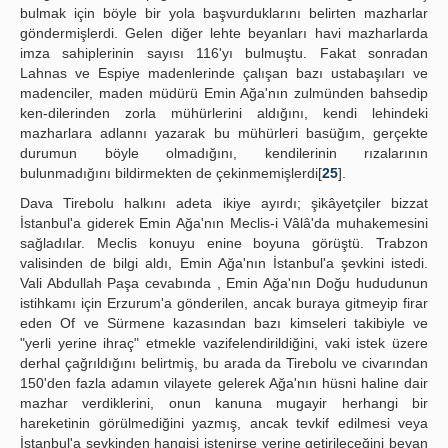
bulmak için böyle bir yola başvurduklarını belirten mazharlar
göndermişlerdi. Gelen diğer lehte beyanları havi mazharlarda
imza sahiplerinin sayısı 116'yı bulmuştu. Fakat sonradan
Lahnas ve Espiye madenlerinde çalışan bazı ustabaşıları ve
madenciler, maden müdürü Emin Ağa'nın zulmünden bahsedip
ken-dilerinden zorla mühürlerini aldığını, kendi lehindeki
mazharlara adlannı yazarak bu mühürleri basüğım, gerçekte
durumun böyle olmadığını, kendilerinin rızalarının
bulunmadığını bildirmekten de çekinmemişlerdi[
25
].
Dava Tirebolu halkını adeta ikiye ayırdı; şikâyetçiler bizzat
İstanbul'a giderek Emin Ağa'nın Meclis-i Vâlâ'da muhakemesini
sağladılar. Meclis konuyu enine boyuna görüştü. Trabzon
valisinden de bilgi aldı, Emin Ağa'nın İstanbul'a şevkini istedi.
Vali Abdullah Paşa cevabında , Emin Ağa'nın Doğu hududunun
istihkamı için Erzurum'a gönderilen, ancak buraya gitmeyip firar
eden Of ve Sürmene kazasından bazı kimseleri takibiyle ve
"yerli yerine ihraç" etmekle vazifelendirildiğini, vaki istek üzere
derhal çağrıldığını belirtmiş, bu arada da Tirebolu ve civarından
150'den fazla adamın vilayete gelerek Ağa'nın hüsni haline dair
mazhar verdiklerini, onun kanuna mugayir herhangi bir
hareketinin görülmediğini yazmış, ancak tevkif edilmesi veya
İstanbul'a şevkinden hangisi istenirse yerine getirileceğini beyan