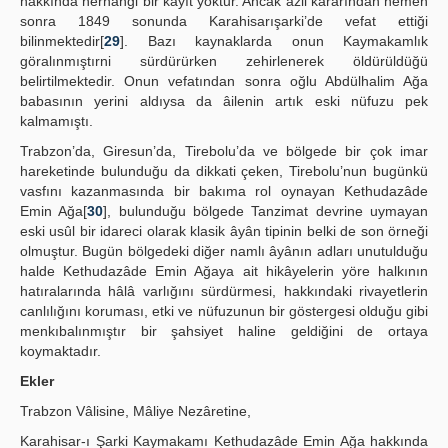
hakkında herhangi bir kayıt yoktur. Ancak azil kararından hemen
sonra 1849 sonunda Karahisarışarki’de vefat ettiği
bilinmektedir[
29
]. Bazı kaynaklarda onun Kaymakamlık
göralınmıştırni sürdürürken zehirlenerek öldürüldüğü
belirtilmektedir. Onun vefatından sonra oğlu Abdülhalim Ağa
babasının yerini aldıysa da âilenin artık eski nüfuzu pek
kalmamıştı.
Trabzon’da, Giresun’da, Tirebolu’da ve bölgede bir çok imar
hareketinde bulunduğu da dikkati çeken, Tirebolu’nun bugünkü
vasfını kazanmasında bir bakıma rol oynayan Kethudazâde
Emin Ağa[
30
], bulunduğu bölgede Tanzimat devrine uymayan
eski usûl bir idareci olarak klasik âyân tipinin belki de son örneği
olmuştur. Bugün bölgedeki diğer namlı âyânın adları unutulduğu
halde Kethudazâde Emin Ağaya ait hikâyelerin yöre halkının
hatıralarında hâlâ varlığını sürdürmesi, hakkındaki rivayetlerin
canlılığını koruması, etki ve nüfuzunun bir göstergesi olduğu gibi
menkıbalınmıştır bir şahsiyet haline geldiğini de ortaya
koymaktadır.
Ekler
Trabzon Vâlisine, Mâliye Nezâretine,
Karahisar-ı Şarki Kaymakamı Kethudazâde Emin Ağa hakkında