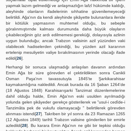
yapmak lazım gelmediği ve anlaşmazlığın lafzî hükümde kaldığı,
aleyhinde olanların ifadelerinin sıhhatine güvenilemeyeceği
belirtildi. Ağa'nın da kendi aleyhinde şikâyette bulunanlara ileride
bir kötülük yapmasının muhtemel olduğu, bu sebeple
göralınmıştırnde kalması durumunda daha büyük olayların
çıkabileceğinin göz ardı edilmemesi gereküği, dolayısıyla azlinin
uygun bulunduğu; ancak Trabzon valisinin azil yüzünden vaki
olabilecek hadiselerden çekindiği, bu yüzden azil kararının
ertelenip mesuliyetin valiye bırakılmasının yerinde olacağı ifade
edildi[
26
].
Herhangi bir sonuca ulaşmadığı anlaşılan davanın ardından
Emin Ağa bir süre görevden el çektirildikten sonra Canikli
Osman Paşa'nın tavassutuyla 1845'te Şarkikarahisar
kaymakamlığına nakledildi. Ancak burada da 16 Şaban 1264'de
(18 Ağustos 1848) Karahisarışarki Tanzimat düzenlemelerine
dahil olduğu halde, Emin Ağa'nın eski usulden ayrılmadığı
yolunda gelen şikâyeder gerekçe gösterilerek ve "usul-i cedîde-i
Tanzimâta pek de vukufu olamayacağı " belirtilerek görevden
alınması istendi[
27
]. Takriben bir yıl sonra da 23 Ramazan 1265
(12 Ağustos 1849) tarihli Trabzon valisine gönderilen bir emirle
azledildi[
28
]. Bu karara Emin Ağa'nın ne gibi bir tepkisi olduğu