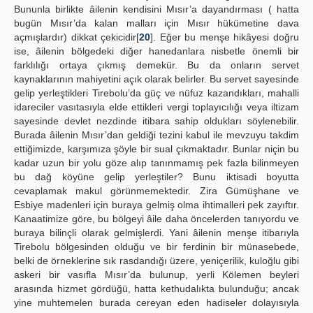
Bununla birlikte âilenin kendisini Mısır’a dayandırması ( hatta
bugün Mısır’da kalan malları için Mısır hükümetine dava
açmışlardır) dikkat çekicidir[
20
]. Eğer bu menşe hikâyesi doğru
ise, âilenin bölgedeki diğer hanedanlara nisbetle önemli bir
farklılığı ortaya çıkmış demekür. Bu da onların servet
kaynaklarının mahiyetini açık olarak belirler. Bu servet sayesinde
gelip yerleştikleri Tirebolu’da güç ve nüfuz kazandıkları, mahalli
idareciler vasıtasıyla elde ettikleri vergi toplayıcılığı veya iltizam
sayesinde devlet nezdinde itibara sahip oldukları söylenebilir.
Burada âilenin Mısır’dan geldiği tezini kabul ile mevzuyu takdim
ettiğimizde, karşımıza şöyle bir sual çıkmaktadır. Bunlar niçin bu
kadar uzun bir yolu göze alıp tanınmamış pek fazla bilinmeyen
bu dağ köyüne gelip yerleştiler? Bunu iktisadi boyutta
cevaplamak makul görünmemektedir. Zira Gümüşhane ve
Esbiye madenleri için buraya gelmiş olma ihtimalleri pek zayıftır.
Kanaatimize göre, bu bölgeyi âile daha öncelerden tanıyordu ve
buraya bilinçli olarak gelmişlerdi. Yani âilenin menşe itibarıyla
Tirebolu bölgesinden olduğu ve bir ferdinin bir münasebede,
belki de örneklerine sık rasdandığı üzere, yeniçerilik, kuloğlu gibi
askeri bir vasıfla Mısır’da bulunup, yerli Kölemen beyleri
arasında hizmet gördüğü, hatta kethudalıkta bulunduğu; ancak
yine muhtemelen burada cereyan eden hadiseler dolayısıyla