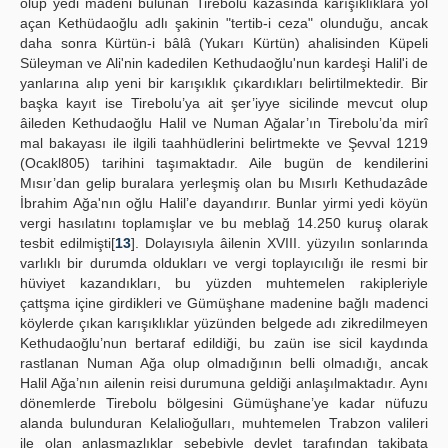
olup yedi madeni bulunan Tirebolu kazasında karışıklıklara yol
açan Kethüdaoğlu adlı şakinin "tertib-i ceza" olunduğu, ancak
daha sonra Kürtün-i bâlâ (Yukarı Kürtün) ahalisinden Küpeli
Süleyman ve Ali'nin kadedilen Kethudaoğlu'nun kardeşi Halil'i de
yanlarına alıp yeni bir karışıklık çıkardıkları belirtilmektedir. Bir
başka kayıt ise Tirebolu’ya ait şer’iyye sicilinde mevcut olup
âileden Kethudaoğlu Halil ve Numan Ağalar’ın Tirebolu’da mirî
mal bakayası ile ilgili taahhüdlerini belirtmekte ve Şevval 1219
(Ocakl805) tarihini taşımaktadır. Aile bugün de kendilerini
Mısır’dan gelip buralara yerleşmiş olan bu Mısırlı Kethudazâde
İbrahim Ağa'nın oğlu Halil’e dayandırır. Bunlar yirmi yedi köyün
vergi hasılatını toplamışlar ve bu meblağ 14.250 kuruş olarak
tesbit edilmişti[
13
]. Dolayısıyla âilenin XVIII. yüzyılın sonlarında
varlıklı bir durumda oldukları ve vergi toplayıcılığı ile resmi bir
hüviyet kazandıkları, bu yüzden muhtemelen rakipleriyle
çattşma içine girdikleri ve Gümüşhane madenine bağlı madenci
köylerde çıkan karışıklıklar yüzünden belgede adı zikredilmeyen
Kethudaoğlu’nun bertaraf edildiği, bu zaün ise sicil kaydında
rastlanan Numan Ağa olup olmadığının belli olmadığı, ancak
Halil Ağa’nın ailenin reisi durumuna geldiği anlaşılmaktadır. Aynı
dönemlerde Tirebolu bölgesini Gümüşhane’ye kadar nüfuzu
alanda bulunduran Kelalioğulları, muhtemelen Trabzon valileri
ile olan anlaşmazlıklar sebebiyle devlet tarafından takibata