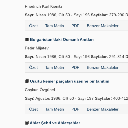
Friedrich Karl Kienitz
Sayı:
Nisan 1986, Cilt 50 - Sayı 196
Sayfalar:
279-290
D
Özet
Tam Metin
PDF
Benzer Makaleler
Bulgaristan'daki Osmanlı Anıtları
Petâr Mijatev
Sayı:
Nisan 1986, Cilt 50 - Sayı 196
Sayfalar:
291-314
D
Özet
Tam Metin
PDF
Benzer Makaleler
Urartu kemer parçaları üzerine bir tanıtım
Coşkun Özgünel
Sayı:
Ağustos 1986, Cilt 50 - Sayı 197
Sayfalar:
403-41
Özet
Tam Metin
PDF
Benzer Makaleler
Ahlat Şehri ve Ahlatşahlar