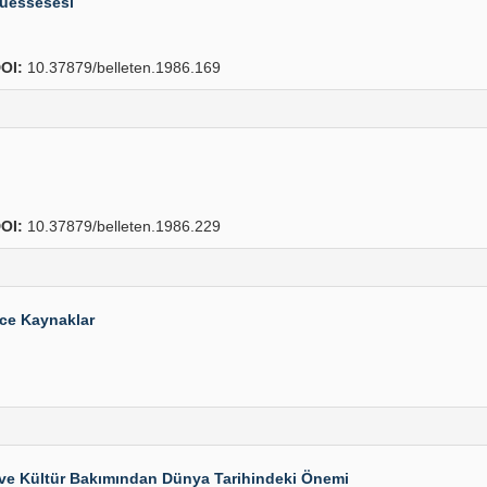
Müessesesi
OI:
10.37879/belleten.1986.169
OI:
10.37879/belleten.1986.229
zce Kaynaklar
 ve Kültür Bakımından Dünya Tarihindeki Önemi