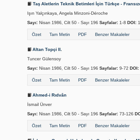
Taş Aletlerin Teknik Betimleri İçin Türkçe - Frans
Işın Yalçınkaya, Angela Minzoni-Déroche
Sayı:
Nisan 1986, Cilt 50 - Sayı 196
Sayfalar:
1-8
DOI:
1
Özet
Tam Metin
PDF
Benzer Makaleler
Altan Topçi II.
Tuncer Gülensoy
Sayı:
Nisan 1986, Cilt 50 - Sayı 196
Sayfalar:
9-72
DOI:
Özet
Tam Metin
PDF
Benzer Makaleler
Ahmed-i Rıdvân
İsmail Ünver
Sayı:
Nisan 1986, Cilt 50 - Sayı 196
Sayfalar:
73-126
DO
Özet
Tam Metin
PDF
Benzer Makaleler