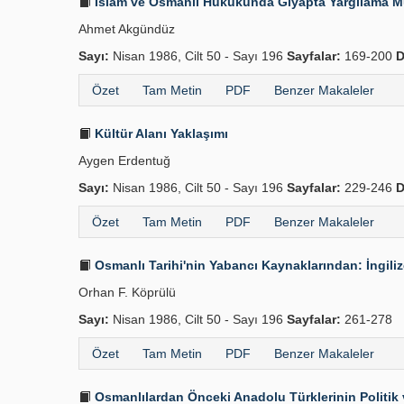
İslam ve Osmanlı Hukukunda Gıyapta Yargılama 
Ahmet Akgündüz
Sayı:
Nisan 1986, Cilt 50 - Sayı 196
Sayfalar:
169-200
D
Özet
Tam Metin
PDF
Benzer Makaleler
Kültür Alanı Yaklaşımı
Aygen Erdentuğ
Sayı:
Nisan 1986, Cilt 50 - Sayı 196
Sayfalar:
229-246
D
Özet
Tam Metin
PDF
Benzer Makaleler
Osmanlı Tarihi'nin Yabancı Kaynaklarından: İngili
Orhan F. Köprülü
Sayı:
Nisan 1986, Cilt 50 - Sayı 196
Sayfalar:
261-278
Özet
Tam Metin
PDF
Benzer Makaleler
Osmanlılardan Önceki Anadolu Türklerinin Politik