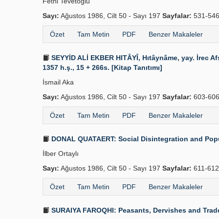
Fethi Tevetoğlu
Sayı:
Ağustos 1986, Cilt 50 - Sayı 197
Sayfalar:
531-54
Özet
Tam Metin
PDF
Benzer Makaleler
SEYYİD ALİ EKBER HITÂYÎ, Hıtâynâme, yay. İrec Afş
1357 h.ş., 15 + 266s. [Kitap Tanıtımı]
İsmail Aka
Sayı:
Ağustos 1986, Cilt 50 - Sayı 197
Sayfalar:
603-60
Özet
Tam Metin
PDF
Benzer Makaleler
DONAL QUATAERT: Social Disintegration and Popular
İlber Ortaylı
Sayı:
Ağustos 1986, Cilt 50 - Sayı 197
Sayfalar:
611-612
Özet
Tam Metin
PDF
Benzer Makaleler
SURAIYA FAROQHI: Peasants, Dervishes and Traders