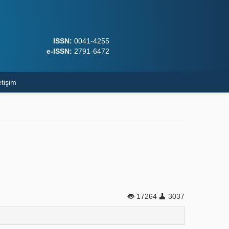
ISSN:
0041-4255
e-ISSN:
2791-6472
etişim
17264
3037