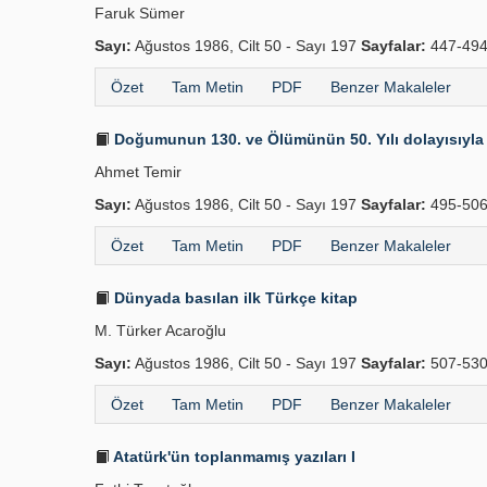
Faruk Sümer
Sayı:
Ağustos 1986, Cilt 50 - Sayı 197
Sayfalar:
447-49
Özet
Tam Metin
PDF
Benzer Makaleler
Doğumunun 130. ve Ölümünün 50. Yılı dolayısıyla 
Ahmet Temir
Sayı:
Ağustos 1986, Cilt 50 - Sayı 197
Sayfalar:
495-50
Özet
Tam Metin
PDF
Benzer Makaleler
Dünyada basılan ilk Türkçe kitap
M. Türker Acaroğlu
Sayı:
Ağustos 1986, Cilt 50 - Sayı 197
Sayfalar:
507-53
Özet
Tam Metin
PDF
Benzer Makaleler
Atatürk'ün toplanmamış yazıları I