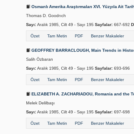
Osmanlı Amerika Araştırmaları XVI. Yüzyıla Ait Tarih-
Thomas D. Goodrıch
Sayı:
Aralık 1985, Cilt 49 - Sayı 195
Sayfalar:
667-692
D
Özet
Tam Metin
PDF
Benzer Makaleler
GEOFFREY BARRACLOUGH, Main Trends in History, N
Salih Özbaran
Sayı:
Aralık 1985, Cilt 49 - Sayı 195
Sayfalar:
693-696
Özet
Tam Metin
PDF
Benzer Makaleler
ELIZABETH A. ZACHARIADOU, Romania and the Turks, 
Melek Delilbaşı
Sayı:
Aralık 1985, Cilt 49 - Sayı 195
Sayfalar:
697-698
Özet
Tam Metin
PDF
Benzer Makaleler