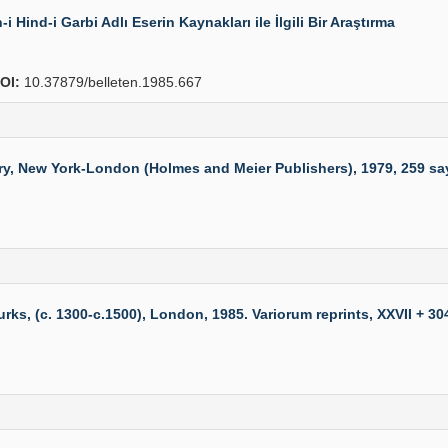
i Hind-i Garbi Adlı Eserin Kaynakları ile İlgili Bir Araştırma
OI:
10.37879/belleten.1985.667
ew York-London (Holmes and Meier Publishers), 1979, 259 sayfa
(c. 1300-c.1500), London, 1985. Variorum reprints, XXVII + 304 