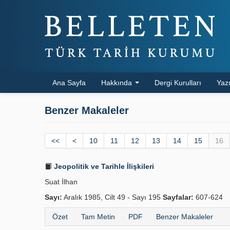
Ana Sayfa
Hakkında
Dergi Kurulları
Yazı
Benzer Makaleler
<<
<
10
11
12
13
14
15
16
Jeopolitik ve Tarihle İlişkileri
Suat İlhan
Sayı:
Aralık 1985, Cilt 49 - Sayı 195
Sayfalar:
607-624
Özet
Tam Metin
PDF
Benzer Makaleler