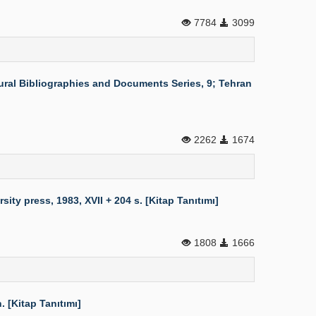
7784
3099
ural Bibliographies and Documents Series, 9; Tehran
2262
1674
y press, 1983, XVII + 204 s. [Kitap Tanıtımı]
1808
1666
 [Kitap Tanıtımı]