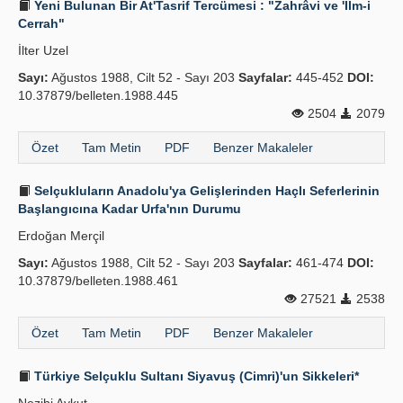
Yeni Bulunan Bir At'Tasrif Tercümesi : "Zahrâvi ve 'İlm-i
Cerrah"
İlter Uzel
Sayı:
Ağustos 1988, Cilt 52 - Sayı 203
Sayfalar:
445-452
DOI:
10.37879/belleten.1988.445
2504
2079
Özet
Tam Metin
PDF
Benzer Makaleler
Selçukluların Anadolu'ya Gelişlerinden Haçlı Seferlerinin
Başlangıcına Kadar Urfa'nın Durumu
Erdoğan Merçil
Sayı:
Ağustos 1988, Cilt 52 - Sayı 203
Sayfalar:
461-474
DOI:
10.37879/belleten.1988.461
27521
2538
Özet
Tam Metin
PDF
Benzer Makaleler
Türkiye Selçuklu Sultanı Siyavuş (Cimri)'un Sikkeleri*