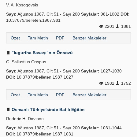
V. A. Kosogovskı
Yayın Politikaları
Sayı:
Ağustos 1987, Cilt 51 - Sayı 200
Sayfalar:
981-1002
DOI:
10.37879/belleten.1987.981
Kılavuzlar
2201
1881
İletişim
Özet
Tam Metin
PDF
Benzer Makaleler
"Iugurtha Savaşı"nın Önsözü
C. Sallustius Crıspus
Sayı:
Ağustos 1987, Cilt 51 - Sayı 200
Sayfalar:
1027-1030
DOI:
10.37879/belleten.1987.1027
1982
1752
Özet
Tam Metin
PDF
Benzer Makaleler
Osmanlı Türkiye'sinde Batılı Eğitim
Roderic H. Davıson
Sayı:
Ağustos 1987, Cilt 51 - Sayı 200
Sayfalar:
1031-1044
DOI:
10.37879/belleten.1987.1031