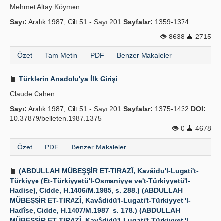
Mehmet Altay Köymen
Sayı:
Aralık 1987, Cilt 51 - Sayı 201
Sayfalar:
1359-1374
8638
2715
Özet
Tam Metin
PDF
Benzer Makaleler
Türklerin Anadolu'ya İlk Girişi
Claude Cahen
Sayı:
Aralık 1987, Cilt 51 - Sayı 201
Sayfalar:
1375-1432
DOI:
10.37879/belleten.1987.1375
0
4678
Özet
PDF
Benzer Makaleler
(ABDULLAH MÜBEŞŞİR ET-TIRAZÎ, Kavâidu'l-Lugati't-
Türkiyye (Et-Türkiyyetü'l-Osmaniyye ve't-Türkiyyetü'l-
Hadise), Cidde, H.1406/M.1985, s. 288.) (ABDULLAH
MÜBEŞŞİR ET-TIRAZÎ, Kavâdidü'l-Lugati't-Türkiyyeti'l-
Hadîse, Cidde, H.1407/M.1987, s. 178.) (ABDULLAH
MÜBEŞŞİR ET-TIRAZÎ, Kavâdidü'l-Lugati't-Türkiyyeti'l-