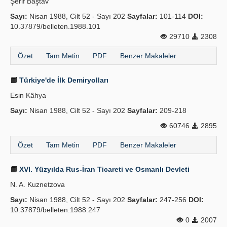
Şerif Baştav
Sayı:
Nisan 1988, Cilt 52 - Sayı 202
Sayfalar:
101-114
DOI:
10.37879/belleten.1988.101
29710
2308
Özet
Tam Metin
PDF
Benzer Makaleler
Türkiye'de İlk Demiryolları
Esin Kâhya
Sayı:
Nisan 1988, Cilt 52 - Sayı 202
Sayfalar:
209-218
60746
2895
Özet
Tam Metin
PDF
Benzer Makaleler
XVI. Yüzyılda Rus-İran Ticareti ve Osmanlı Devleti
N. A. Kuznetzova
Sayı:
Nisan 1988, Cilt 52 - Sayı 202
Sayfalar:
247-256
DOI:
10.37879/belleten.1988.247
0
2007