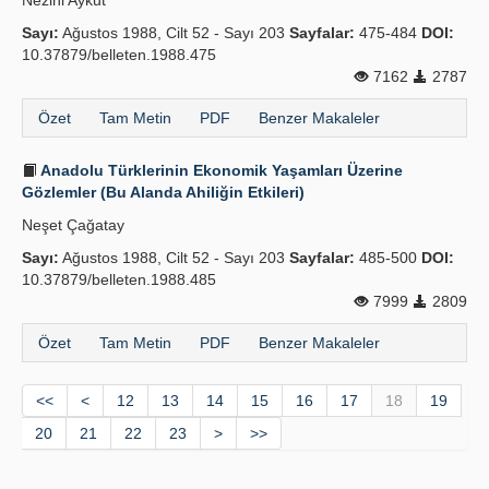
Nezihi Aykut
Sayı:
Ağustos 1988, Cilt 52 - Sayı 203
Sayfalar:
475-484
DOI:
10.37879/belleten.1988.475
7162
2787
Özet
Tam Metin
PDF
Benzer Makaleler
Anadolu Türklerinin Ekonomik Yaşamları Üzerine
Gözlemler (Bu Alanda Ahiliğin Etkileri)
Neşet Çağatay
Sayı:
Ağustos 1988, Cilt 52 - Sayı 203
Sayfalar:
485-500
DOI:
10.37879/belleten.1988.485
7999
2809
Özet
Tam Metin
PDF
Benzer Makaleler
<<
<
12
13
14
15
16
17
18
19
20
21
22
23
>
>>