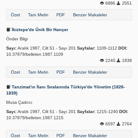
6886
2551
Özet
Tam Metin
PDF
Benzer Makaleler
İkiztepe'de Ünik Bir Hançer
Önder Bilgi
Sayı:
Aralık 1987, Cilt 51 - Sayı 201
Sayfalar:
1109-1112
DOI:
10.37879/belleten.1987.1109
2240
1838
Özet
Tam Metin
PDF
Benzer Makaleler
Tanzimat'ın İlanı Sıralarında Türkiye'de Yönetim (1826-
1839)
Musa Çadırcı
Sayı:
Aralık 1987, Cilt 51 - Sayı 201
Sayfalar:
1215-1240
DOI:
10.37879/belleten.1987.1215
6597
2764
Özet
Tam Metin
PDF
Benzer Makaleler