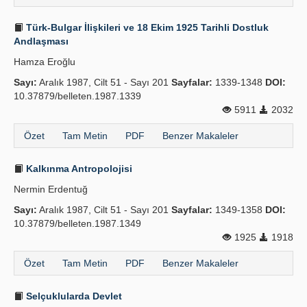
Türk-Bulgar İlişkileri ve 18 Ekim 1925 Tarihli Dostluk
Andlaşması
Hamza Eroğlu
Sayı:
Aralık 1987, Cilt 51 - Sayı 201
Sayfalar:
1339-1348
DOI:
10.37879/belleten.1987.1339
5911
2032
Özet
Tam Metin
PDF
Benzer Makaleler
Kalkınma Antropolojisi
Nermin Erdentuğ
Sayı:
Aralık 1987, Cilt 51 - Sayı 201
Sayfalar:
1349-1358
DOI:
10.37879/belleten.1987.1349
1925
1918
Özet
Tam Metin
PDF
Benzer Makaleler
Selçuklularda Devlet