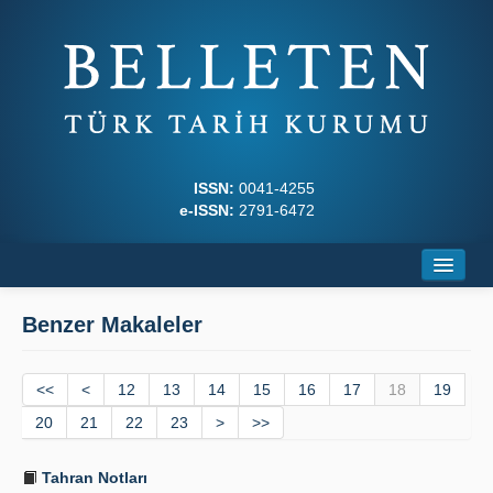
ISSN:
0041-4255
e-ISSN:
2791-6472
Ana Sayfa
Benzer Makaleler
Hakkında
<<
Dergi Kurulları
<
12
13
14
15
16
17
18
19
20
21
22
23
>
>>
Yazım Kuralları
Tahran Notları
İlkeler