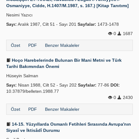
Osmaniyye, Cidde, H.1407/M.1987, s. 167.) [Kitap Tanıtımı]
Nesimi Yazıcı
Sayı:
Aralık 1987, Cilt 51 - Sayı 201
Sayfalar:
1473-1478
0
1687
Özet
PDF
Benzer Makaleler
Hoço Harebelerinde Bulunan Bir Mani Metni ve Türk
Tarihi Bakımından Önemi
Hüseyin Salman
Sayı:
Nisan 1988, Cilt 52 - Sayı 202
Sayfalar:
77-86
DOI:
10.37879/belleten.1988.77
0
2430
Özet
PDF
Benzer Makaleler
14-15. Yüzyıllarda Osmanlı Fetihleri Sırasında Avrupa'nın
Siyasî ve İktisâdî Durumu